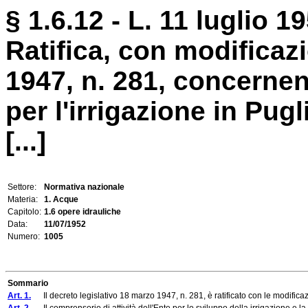
§ 1.6.12 - L. 11 luglio 1
Ratifica, con modificaz
1947, n. 281, concernent
per l'irrigazione in Pu
[...]
Settore:
Normativa nazionale
Materia:
1. Acque
Capitolo:
1.6 opere idrauliche
Data:
11/07/1952
Numero:
1005
Sommario
Art. 1.
Il decreto legislativo 18 marzo 1947, n. 281, è ratificato con le modificazi