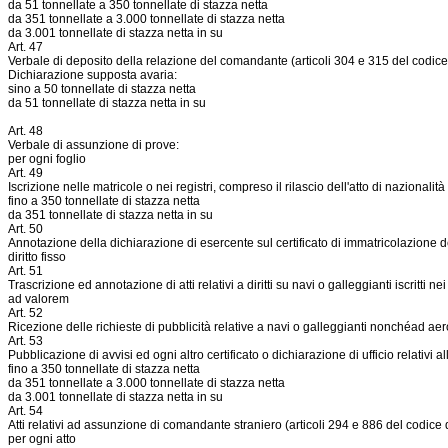
da 51 tonnellate a 350 tonnellate di stazza netta
da 351 tonnellate a 3.000 tonnellate di stazza netta
da 3.001 tonnellate di stazza netta in su
Art. 47
Verbale di deposito della relazione del comandante (articoli 304 e 315 del codic
Dichiarazione supposta avaria:
sino a 50 tonnellate di stazza netta
da 51 tonnellate di stazza netta in su
Art. 48
Verbale di assunzione di prove:
per ogni foglio
Art. 49
Iscrizione nelle matricole o nei registri, compreso il rilascio dell'atto di nazionali
fino a 350 tonnellate di stazza netta
da 351 tonnellate di stazza netta in su
Art. 50
Annotazione della dichiarazione di esercente sul certificato di immatricolazione d
diritto fisso
Art. 51
Trascrizione ed annotazione di atti relativi a diritti su navi o galleggianti iscritti nei
ad valorem
Art. 52
Ricezione delle richieste di pubblicità relative a navi o galleggianti nonchéad ae
Art. 53
Pubblicazione di avvisi ed ogni altro certificato o dichiarazione di ufficio relativi 
fino a 350 tonnellate di stazza netta
da 351 tonnellate a 3.000 tonnellate di stazza netta
da 3.001 tonnellate di stazza netta in su
Art. 54
Atti relativi ad assunzione di comandante straniero (articoli 294 e 886 del codice
per ogni atto