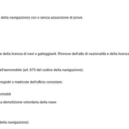
e della navigazione) con o senza assunzione di prove.
tà e della licenza di navi o galleggianti. Rinnovo dell'atto di nazionalità e della lice
ell'aeromobile (art. 875 del codice della navigazione):
 registri o matricole dell'ufficio consolare:
romobili
alla demolizione volontaria della nave:
 della navigazione):