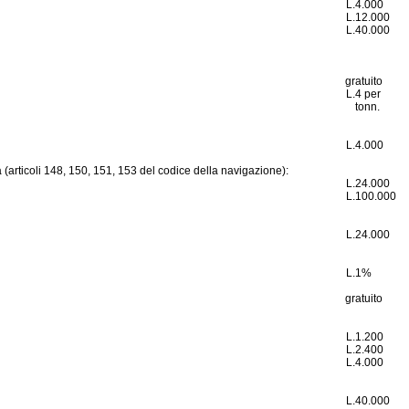
L.
4.000
L.
12.000
L.
40.000
gratuito
L.
4 per
tonn.
L.
4.000
nza (articoli 148, 150, 151, 153 del codice della navigazione):
L.
24.000
L.
100.000
L.
24.000
L.
1%
gratuito
L.
1.200
L.
2.400
L.
4.000
L.
40.000