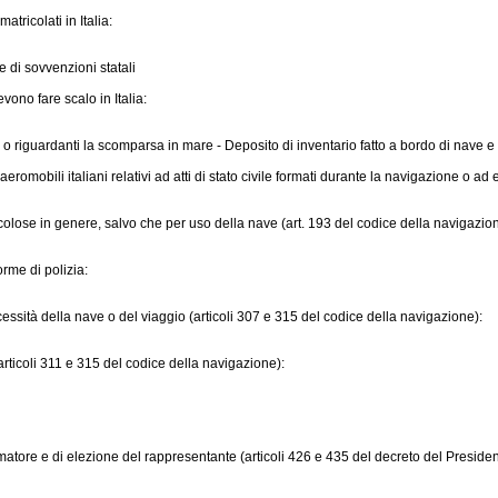
tricolati in Italia:
ne di sovvenzioni statali
ono fare scalo in Italia:
i o riguardanti la scomparsa in mare - Deposito di inventario fatto a bordo di nave e de
romobili italiani relativi ad atti di stato civile formati durante la navigazione o 
icolose in genere, salvo che per uso della nave (art. 193 del codice della navigazio
orme di polizia:
ssità della nave o del viaggio (articoli 307 e 315 del codice della navigazione):
articoli 311 e 315 del codice della navigazione):
atore e di elezione del rappresentante (articoli 426 e 435 del
decreto del Presiden