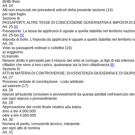
diritto fisso
Art. 24
Atti non enunciati nei precedenti articoli della presente sezione (14):
per ogni foglio
Sezione III
PASSAPORTI, ALTRE TASSE DI CONCESSIONE GOVERNATIVA E IMPOSTA DI
Art. 25
[4]
Passaporto. La tassa da applicarsi è uguale a quella stabilita nel territorio nazion
Art. 25-bis
[5]
Imposta di bollo. L'imposta da applicarsi è uguale a quella stabilita nel territorio 
Art. 26
Visto su passaporti ordinari o collettivi (16):
a) soggiorno
b) transito
Nessun diritto è percepito per il rilascio del visto al coniuge, ai figli di età infe
cittadini che sono a loro carico, qualunque sia la loro cittadinanza
[6]
Sezione IV
ATTI IN MATERIA DI CONTROVERSIE, DI ASSISTENZA GIUDIZIARIA E DI GIU
Art. 27
Processo verbale di conciliazione - Lodo arbitrale:
ad valorem (17)
Art. 28
Istanze all'autorità consolare e provvedimenti da questa adottati nell'esercizio dei pot
per ogni istanza o provvedimento
Art. 29
Approvazione del conto finale relativo alla tutela:
sino a lire 4.000.000
oltre a lire 4.000.000
Art. 30
Nomina di perito, consulente tecnico, interprete:
per ogni atto di nomina
Art. 31