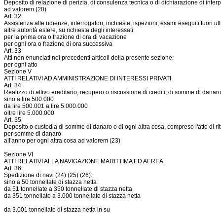
Deposito di relazione di perizia, di consulenza tecnica o di dichiarazione di interp
ad valorem (20)
Art. 32
Assistenza alle udienze, interrogatori, inchieste, ispezioni, esami eseguiti fuori uffi
altre autorità estere, su richiesta degli interessati:
per la prima ora o frazione di ora di vacazione
per ogni ora o frazione di ora successiva
Art. 33
Atti non enunciati nei precedenti articoli della presente sezione:
per ogni atto
Sezione V
ATTI RELATIVI AD AMMINISTRAZIONE DI INTERESSI PRIVATI
Art. 34
Realizzo di attivo ereditario, recupero o riscossione di crediti, di somme di danaro
sino a lire 500.000
da lire 500.001 a lire 5.000.000
oltre lire 5.000.000
Art. 35
Deposito o custodia di somme di danaro o di ogni altra cosa, compreso l'atto di riti
per somme di danaro
all'anno per ogni altra cosa ad valorem (23)
Sezione VI
ATTI RELATIVI ALLA NAVIGAZIONE MARITTIMA ED AEREA
Art. 36
Spedizione di navi (24) (25) (26):
sino a 50 tonnellate di stazza netta
da 51 tonnellate a 350 tonnellate di stazza netta
da 351 tonnellate a 3.000 tonnellate di stazza netta
da 3.001 tonnellate di stazza netta in su