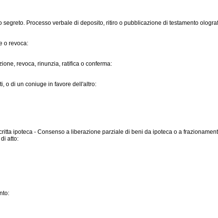
 segreto. Processo verbale di deposito, ritiro o pubblicazione di testamento ologra
e o revoca:
one, revoca, rinunzia, ratifica o conferma:
 o di un coniuge in favore dell'altro:
ritta ipoteca - Consenso a liberazione parziale di beni da ipoteca o a frazioname
di atto:
nto: