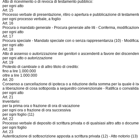
Atto di ricevimento o di revoca di testamento pubblico:
per ogni atto
Art. 15
Processo verbale di presentazione, ritiro o apertura e pubblicazione di testamento
per ogni processo verbale, a foglio
Art. 16
Procura o mandato generale - Procura generale alle liti - Conferma, modificazion
per ogni atto
Art. 17
Procura speciale - Mandato speciale con o senza rappresentanza (10) - Modificazi
per ogni atto
Art. 18
Atto di assenso o autorizzazione dei genitori o ascendenti a favore dei discendenti,
per ogni atto o autorizzazione
Art. 19
Protesto di cambiale o di altro titolo di credito:
fino a lire 1.000.000
oltre a lire 1.000.000
Art. 20
Consenso a cancellazione di ipoteca o a riduzione della somma per la quale è isc
a liberazione di cosa sottoposta a sequestro convenzionale - Ratifica o convalida 
per ogni atto
Art. 21
Inventario:
per la prima ora o frazione di ora di vacazione
per ogni ora o frazione di ora successiva
per ogni foglio (11)
Art. 22
Processo verbale di deposito di scrittura privata o di qualsiasi altro atto o docume
per ogni foglio
Art. 23
Autenticazione di sottoscrizione apposta a scrittura privata (12) - Atto notorio (13)