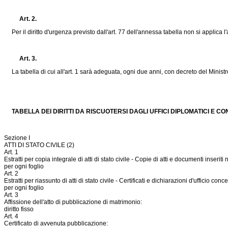
Art. 2.
Per il diritto d'urgenza previsto dall'art. 77 dell'annessa tabella non si applica l'
Art. 3.
La tabella di cui all'art. 1 sarà adeguata, ogni due anni, con decreto del Ministro d
TABELLA DEI DIRITTI DA RISCUOTERSI DAGLI UFFICI DIPLOMATICI E CO
Sezione I
ATTI DI STATO CIVILE (2)
Art. 1
Estratti per copia integrale di atti di stato civile - Copie di atti e documenti inseriti
per ogni foglio
Art. 2
Estratti per riassunto di atti di stato civile - Certificati e dichiarazioni d'ufficio conce
per ogni foglio
Art. 3
Affissione dell'atto di pubblicazione di matrimonio:
diritto fisso
Art. 4
Certificato di avvenuta pubblicazione: