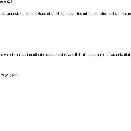
rete (19):
cio, apposizione o rimozione di sigilli, sequestri, incanti od altri simili atti che si c
 o valori qualsiasi mediante l'opera esclusiva o il diretto appoggio dell'autorità dip
ro (21) (22):