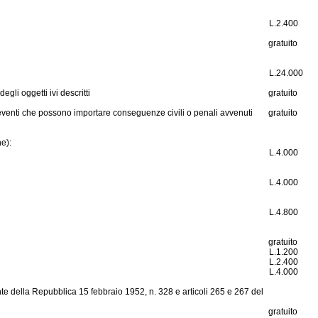
L.
2.400
gratuito
L.
24.000
gli oggetti ivi descritti
gratuito
ad eventi che possono importare conseguenze civili o penali avvenuti
gratuito
ne):
L.
4.000
L.
4.000
L.
4.800
gratuito
L.
1.200
L.
2.400
L.
4.000
te della Repubblica 15 febbraio 1952, n. 328
e articoli 265 e 267 del
gratuito