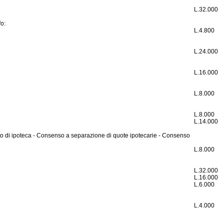
L.
32.000
fo:
L.
4.800
L.
24.000
L.
16.000
L.
8.000
L.
8.000
L.
14.000
nto di ipoteca - Consenso a separazione di quote ipotecarie - Consenso
L.
8.000
L.
32.000
L.
16.000
L.
6.000
L.
4.000