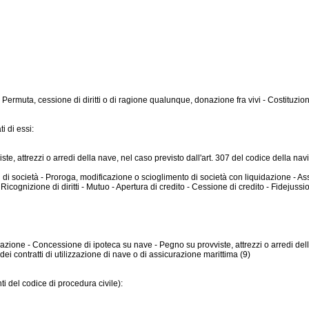
Permuta, cessione di diritti o di ragione qualunque, donazione fra vivi - Costituzione 
i di essi:
te, attrezzi o arredi della nave, nel caso previsto dall'art. 307 del codice della navig
di società - Proroga, modificazione o scioglimento di società con liquidazione - Asso
gnizione di diritti - Mutuo - Apertura di credito - Cessione di credito - Fidejussione
 navigazione - Concessione di ipoteca su nave - Pegno su provviste, attrezzi o arredi de
ei contratti di utilizzazione di nave o di assicurazione marittima (9)
 del codice di procedura civile):