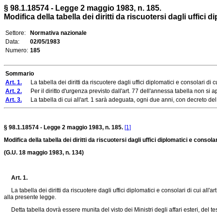
§ 98.1.18574 - Legge 2 maggio 1983, n. 185.
Modifica della tabella dei diritti da riscuotersi dagli uffici d
Settore:
Normativa nazionale
Data:
02/05/1983
Numero:
185
Sommario
Art. 1.
La tabella dei diritti da riscuotere dagli uffici diplomatici e consolari di c
Art. 2.
Per il diritto d'urgenza previsto dall'art. 77 dell'annessa tabella non si 
Art. 3.
La tabella di cui all'art. 1 sarà adeguata, ogni due anni, con decreto del Mini
§ 98.1.18574 - Legge 2 maggio 1983, n. 185.
[1]
Modifica della tabella dei diritti da riscuotersi dagli uffici diplomatici e consolar
(G.U. 18 maggio 1983, n. 134)
Art. 1.
La tabella dei diritti da riscuotere dagli uffici diplomatici e consolari di cui all'ar
alla presente legge.
Detta tabella dovrà essere munita del visto dei Ministri degli affari esteri, del te