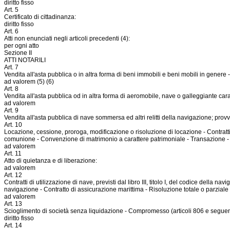
diritto fisso
Art. 5
Certificato di cittadinanza:
diritto fisso
Art. 6
Atti non enunciati negli articoli precedenti (4):
per ogni atto
Sezione II
ATTI NOTARILI
Art. 7
Vendita all'asta pubblica o in altra forma di beni immobili e beni mobili in genere - 
ad valorem (5) (6)
Art. 8
Vendita all'asta pubblica od in altra forma di aeromobile, nave o galleggiante carat
ad valorem
Art. 9
Vendita all'asta pubblica di nave sommersa ed altri relitti della navigazione; provvis
Art. 10
Locazione, cessione, proroga, modificazione o risoluzione di locazione - Contratti 
comunione - Convenzione di matrimonio a carattere patrimoniale - Transazione - Rico
ad valorem
Art. 11
Atto di quietanza e di liberazione:
ad valorem
Art. 12
Contratti di utilizzazione di nave, previsti dal libro III, titolo I, del codice della
navigazione - Contratto di assicurazione marittima - Risoluzione totale o parziale d
ad valorem
Art. 13
Scioglimento di società senza liquidazione - Compromesso (articoli 806 e seguenti
diritto fisso
Art. 14