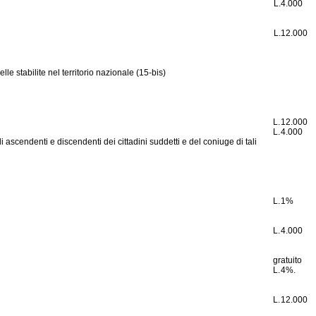
L.
4.000
L.
12.000
le stabilite nel territorio nazionale (15-bis)
L.
12.000
L.
4.000
i ascendenti e discendenti dei cittadini suddetti e del coniuge di tali
L.
1%
L.
4.000
gratuito
L.
4%.
L.
12.000