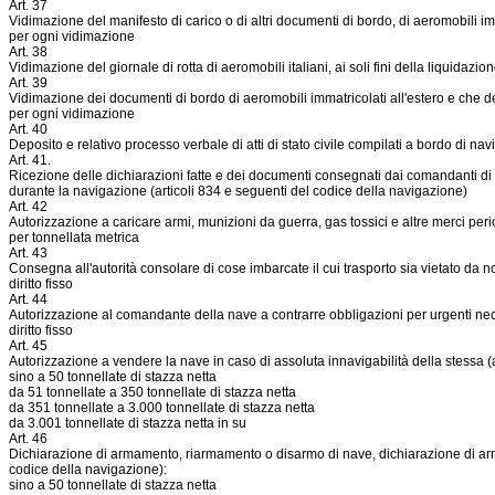
Art. 37
Vidimazione del manifesto di carico o di altri documenti di bordo, di aeromobili imma
per ogni vidimazione
Art. 38
Vidimazione del giornale di rotta di aeromobili italiani, ai soli fini della liquidazio
Art. 39
Vidimazione dei documenti di bordo di aeromobili immatricolati all'estero e che dev
per ogni vidimazione
Art. 40
Deposito e relativo processo verbale di atti di stato civile compilati a bordo di nav
Art. 41.
Ricezione delle dichiarazioni fatte e dei documenti consegnati dai comandanti di ae
durante la navigazione (articoli 834 e seguenti del codice della navigazione)
Art. 42
Autorizzazione a caricare armi, munizioni da guerra, gas tossici e altre merci per
per tonnellata metrica
Art. 43
Consegna all'autorità consolare di cose imbarcate il cui trasporto sia vietato da n
diritto fisso
Art. 44
Autorizzazione al comandante della nave a contrarre obbligazioni per urgenti nece
diritto fisso
Art. 45
Autorizzazione a vendere la nave in caso di assoluta innavigabilità della stessa (
sino a 50 tonnellate di stazza netta
da 51 tonnellate a 350 tonnellate di stazza netta
da 351 tonnellate a 3.000 tonnellate di stazza netta
da 3.001 tonnellate di stazza netta in su
Art. 46
Dichiarazione di armamento, riarmamento o disarmo di nave, dichiarazione di arm
codice della navigazione):
sino a 50 tonnellate di stazza netta