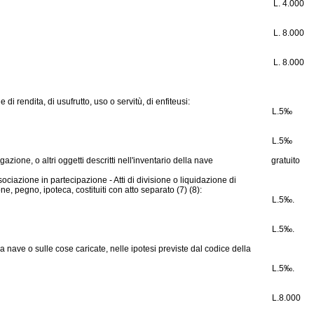
L.
4.000
L.
8.000
L.
8.000
di rendita, di usufrutto, uso o servitù, di enfiteusi:
L.
5‰
L.
5‰
azione, o altri oggetti descritti nell'inventario della nave
gratuito
ciazione in partecipazione - Atti di divisione o liquidazione di
, pegno, ipoteca, costituiti con atto separato (7) (8):
L.
5‰.
L.
5‰.
lla nave o sulle cose caricate, nelle ipotesi previste dal codice della
L.
5‰.
L.
8.000