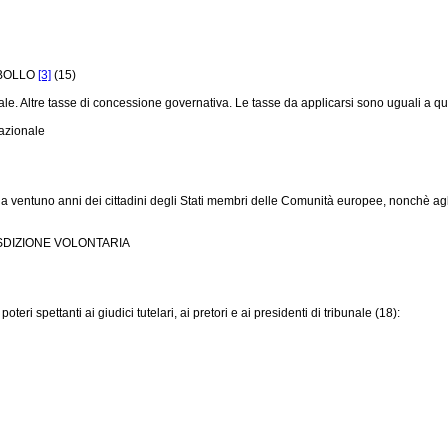
 BOLLO
[3]
(15)
ale. Altre tasse di concessione governativa. Le tasse da applicarsi sono uguali a quel
nazionale
riore a ventuno anni dei cittadini degli Stati membri delle Comunità europee, nonchè agl
RISDIZIONE VOLONTARIA
eri spettanti ai giudici tutelari, ai pretori e ai presidenti di tribunale (18):