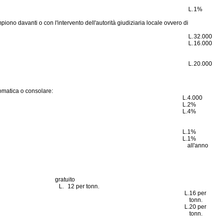
L.
1%
ompiono davanti o con l'intervento dell'autorità giudiziaria locale ovvero di
L.
32.000
L.
16.000
L.
20.000
lomatica o consolare:
L.
4.000
L.
2%
L.
4%
L.
1%
L.
1%
all'anno
gratuito
L.
12 per tonn.
L.
16 per
tonn.
L.
20 per
tonn.