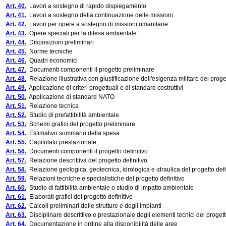
Art. 40.
Lavori a sostegno di rapido dispiegamento
Art. 41.
Lavori a sostegno della continuazione delle missioni
Art. 42.
Lavori per opere a sostegno di missioni umanitarie
Art. 43.
Opere speciali per la difesa ambientale
Art. 44.
Disposizioni preliminari
Art. 45.
Norme tecniche
Art. 46.
Quadri economici
Art. 47.
Documenti componenti il progetto preliminare
Art. 48.
Relazione illustrativa con giustificazione dell'esigenza militare del proge
Art. 49.
Applicazione di criteri progettuali e di standard costruttivi
Art. 50.
Applicazione di standard NATO
Art. 51.
Relazione tecnica
Art. 52.
Studio di prefattibilità ambientale
Art. 53.
Schemi grafici del progetto preliminare
Art. 54.
Estimativo sommario della spesa
Art. 55.
Capitolato prestazionale
Art. 56.
Documenti componenti il progetto definitivo
Art. 57.
Relazione descrittiva del progetto definitivo
Art. 58.
Relazione geologica, geotecnica, idrologica e idraulica del progetto defi
Art. 59.
Relazioni tecniche e specialistiche del progetto definitivo
Art. 60.
Studio di fattibilità ambientale o studio di impatto ambientale
Art. 61.
Elaborati grafici del progetto definitivo
Art. 62.
Calcoli preliminari delle strutture e degli impianti
Art. 63.
Disciplinare descrittivo e prestazionale degli elementi tecnici del progett
Art. 64.
Documentazione in ordine alla disponibilità delle aree