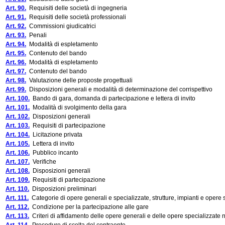
Art. 90.
Requisiti delle società di ingegneria
Art. 91.
Requisiti delle società professionali
Art. 92.
Commissioni giudicatrici
Art. 93.
Penali
Art. 94.
Modalità di espletamento
Art. 95.
Contenuto del bando
Art. 96.
Modalità di espletamento
Art. 97.
Contenuto del bando
Art. 98.
Valutazione delle proposte progettuali
Art. 99.
Disposizioni generali e modalità di determinazione del corrispettivo
Art. 100.
Bando di gara, domanda di partecipazione e lettera di invito
Art. 101.
Modalità di svolgimento della gara
Art. 102.
Disposizioni generali
Art. 103.
Requisiti di partecipazione
Art. 104.
Licitazione privata
Art. 105.
Lettera di invito
Art. 106.
Pubblico incanto
Art. 107.
Verifiche
Art. 108.
Disposizioni generali
Art. 109.
Requisiti di partecipazione
Art. 110.
Disposizioni preliminari
Art. 111.
Categorie di opere generali e specializzate, strutture, impianti e opere 
Art. 112.
Condizione per la partecipazione alle gare
Art. 113.
Criteri di affidamento delle opere generali e delle opere specializzate 