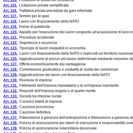
Art. 114.
Procedure di scelta del contraente
Art. 115.
Licitazione privata semplificata
Art. 116.
Trattativa privata preceduta da gara informale
Art. 117.
Termini per le gare
Art. 118.
Lavori con finanziamento della NATO
Art. 119.
Forme di pubblicità
Art. 120.
Appalto per l'esecuzione dei lavori congiunto all'acquisizione di beni i
Art. 121.
Procedure accelerate
Art. 122.
Segretezza e sicurezza
Art. 123.
Tipologie di lavori eseguibili in economia
Art. 124.
Lavori con finanziamento della NATO o realizzati sul territorio nazional
Art. 125.
Aggiudicazione al prezzo più basso determinato mediante massimo riba
Art. 127.
Offerta economicamente più vantaggiosa
Art. 128.
Commissione giudicatrice e modalità di scelta dei commissari
Art. 129.
Aggiudicazione dei lavori con finanziamento della NATO
Art. 130.
Riunione di imprese
Art. 131.
Fallimento dell'impresa mandataria o di un'impresa mandante
Art. 132.
Requisiti dell'impresa singola e di quelle riunite
Art. 133.
Società tra imprese riunite
Art. 134.
Consorzi stabili di imprese
Art. 135.
Cauzione provvisoria
Art. 136.
Cauzione definitiva
Art. 137.
Fideiussione a garanzia dell'anticipazione e fideiussione a garanzia de
Art. 138.
Polizza di assicurazione per danni di esecuzione e responsabilità civile
Art. 139.
Polizza di assicurazione indennitaria decennale