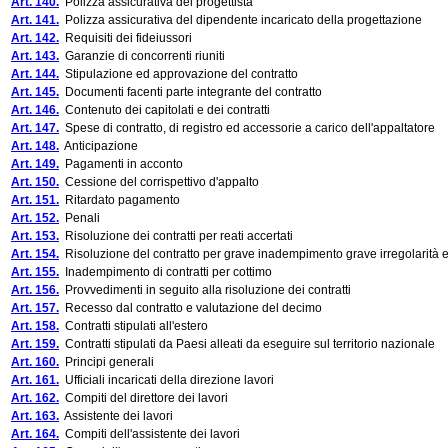
Art. 140.
Polizza assicurativa del progettista
Art. 141.
Polizza assicurativa del dipendente incaricato della progettazione
Art. 142.
Requisiti dei fideiussori
Art. 143.
Garanzie di concorrenti riuniti
Art. 144.
Stipulazione ed approvazione del contratto
Art. 145.
Documenti facenti parte integrante del contratto
Art. 146.
Contenuto dei capitolati e dei contratti
Art. 147.
Spese di contratto, di registro ed accessorie a carico dell'appaltatore
Art. 148.
Anticipazione
Art. 149.
Pagamenti in acconto
Art. 150.
Cessione del corrispettivo d'appalto
Art. 151.
Ritardato pagamento
Art. 152.
Penali
Art. 153.
Risoluzione dei contratti per reati accertati
Art. 154.
Risoluzione del contratto per grave inadempimento grave irregolarità e
Art. 155.
Inadempimento di contratti per cottimo
Art. 156.
Provvedimenti in seguito alla risoluzione dei contratti
Art. 157.
Recesso dal contratto e valutazione del decimo
Art. 158.
Contratti stipulati all'estero
Art. 159.
Contratti stipulati da Paesi alleati da eseguire sul territorio nazionale
Art. 160.
Principi generali
Art. 161.
Ufficiali incaricati della direzione lavori
Art. 162.
Compiti del direttore dei lavori
Art. 163.
Assistente dei lavori
Art. 164.
Compiti dell'assistente dei lavori