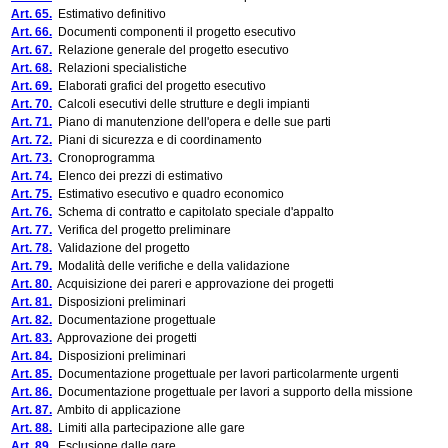
Art. 65.
Estimativo definitivo
Art. 66.
Documenti componenti il progetto esecutivo
Art. 67.
Relazione generale del progetto esecutivo
Art. 68.
Relazioni specialistiche
Art. 69.
Elaborati grafici del progetto esecutivo
Art. 70.
Calcoli esecutivi delle strutture e degli impianti
Art. 71.
Piano di manutenzione dell'opera e delle sue parti
Art. 72.
Piani di sicurezza e di coordinamento
Art. 73.
Cronoprogramma
Art. 74.
Elenco dei prezzi di estimativo
Art. 75.
Estimativo esecutivo e quadro economico
Art. 76.
Schema di contratto e capitolato speciale d'appalto
Art. 77.
Verifica del progetto preliminare
Art. 78.
Validazione del progetto
Art. 79.
Modalità delle verifiche e della validazione
Art. 80.
Acquisizione dei pareri e approvazione dei progetti
Art. 81.
Disposizioni preliminari
Art. 82.
Documentazione progettuale
Art. 83.
Approvazione dei progetti
Art. 84.
Disposizioni preliminari
Art. 85.
Documentazione progettuale per lavori particolarmente urgenti
Art. 86.
Documentazione progettuale per lavori a supporto della missione
Art. 87.
Ambito di applicazione
Art. 88.
Limiti alla partecipazione alle gare
Art. 89.
Esclusione dalle gare