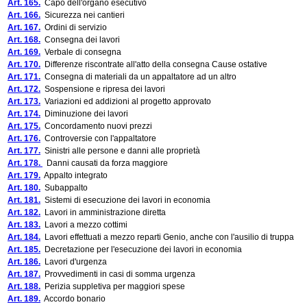
Art. 165.
Capo dell'organo esecutivo
Art. 166.
Sicurezza nei cantieri
Art. 167.
Ordini di servizio
Art. 168.
Consegna dei lavori
Art. 169.
Verbale di consegna
Art. 170.
Differenze riscontrate all'atto della consegna Cause ostative
Art. 171.
Consegna di materiali da un appaltatore ad un altro
Art. 172.
Sospensione e ripresa dei lavori
Art. 173.
Variazioni ed addizioni al progetto approvato
Art. 174.
Diminuzione dei lavori
Art. 175.
Concordamento nuovi prezzi
Art. 176.
Controversie con l'appaltatore
Art. 177.
Sinistri alle persone e danni alle proprietà
Art. 178.
Danni causati da forza maggiore
Art. 179.
Appalto integrato
Art. 180.
Subappalto
Art. 181.
Sistemi di esecuzione dei lavori in economia
Art. 182.
Lavori in amministrazione diretta
Art. 183.
Lavori a mezzo cottimi
Art. 184.
Lavori effettuati a mezzo reparti Genio, anche con l'ausilio di truppa
Art. 185.
Decretazione per l'esecuzione dei lavori in economia
Art. 186.
Lavori d'urgenza
Art. 187.
Provvedimenti in casi di somma urgenza
Art. 188.
Perizia suppletiva per maggiori spese
Art. 189.
Accordo bonario