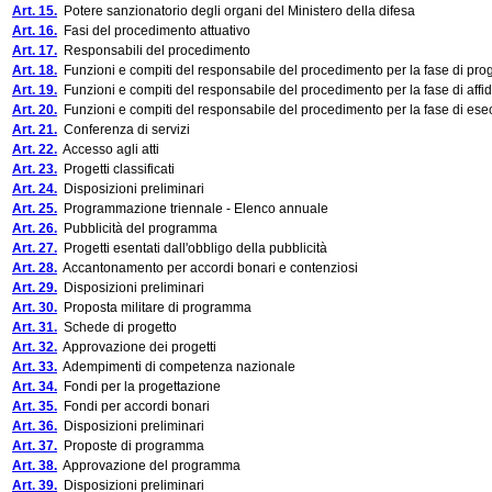
Art. 15.
Potere sanzionatorio degli organi del Ministero della difesa
Art. 16.
Fasi del procedimento attuativo
Art. 17.
Responsabili del procedimento
Art. 18.
Funzioni e compiti del responsabile del procedimento per la fase di pro
Art. 19.
Funzioni e compiti del responsabile del procedimento per la fase di aff
Art. 20.
Funzioni e compiti del responsabile del procedimento per la fase di es
Art. 21.
Conferenza di servizi
Art. 22.
Accesso agli atti
Art. 23.
Progetti classificati
Art. 24.
Disposizioni preliminari
Art. 25.
Programmazione triennale - Elenco annuale
Art. 26.
Pubblicità del programma
Art. 27.
Progetti esentati dall'obbligo della pubblicità
Art. 28.
Accantonamento per accordi bonari e contenziosi
Art. 29.
Disposizioni preliminari
Art. 30.
Proposta militare di programma
Art. 31.
Schede di progetto
Art. 32.
Approvazione dei progetti
Art. 33.
Adempimenti di competenza nazionale
Art. 34.
Fondi per la progettazione
Art. 35.
Fondi per accordi bonari
Art. 36.
Disposizioni preliminari
Art. 37.
Proposte di programma
Art. 38.
Approvazione del programma
Art. 39.
Disposizioni preliminari