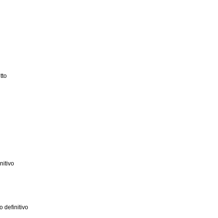
tto
nitivo
o definitivo