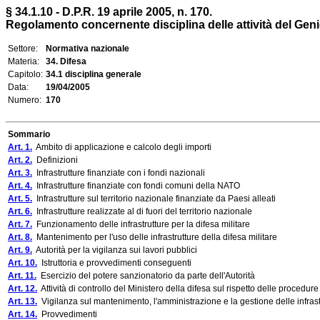
§ 34.1.10 - D.P.R. 19 aprile 2005, n. 170.
Regolamento concernente disciplina delle attività del Genio 
Settore:
Normativa nazionale
Materia:
34. Difesa
Capitolo:
34.1 disciplina generale
Data:
19/04/2005
Numero:
170
Sommario
Art. 1.
Ambito di applicazione e calcolo degli importi
Art. 2.
Definizioni
Art. 3.
Infrastrutture finanziate con i fondi nazionali
Art. 4.
Infrastrutture finanziate con fondi comuni della NATO
Art. 5.
Infrastrutture sul territorio nazionale finanziate da Paesi alleati
Art. 6.
Infrastrutture realizzate al di fuori del territorio nazionale
Art. 7.
Funzionamento delle infrastrutture per la difesa militare
Art. 8.
Mantenimento per l'uso delle infrastrutture della difesa militare
Art. 9.
Autorità per la vigilanza sui lavori pubblici
Art. 10.
Istruttoria e provvedimenti conseguenti
Art. 11.
Esercizio del potere sanzionatorio da parte dell'Autorità
Art. 12.
Attività di controllo del Ministero della difesa sul rispetto delle procedure
Art. 13.
Vigilanza sul mantenimento, l'amministrazione e la gestione delle infrast
Art. 14.
Provvedimenti