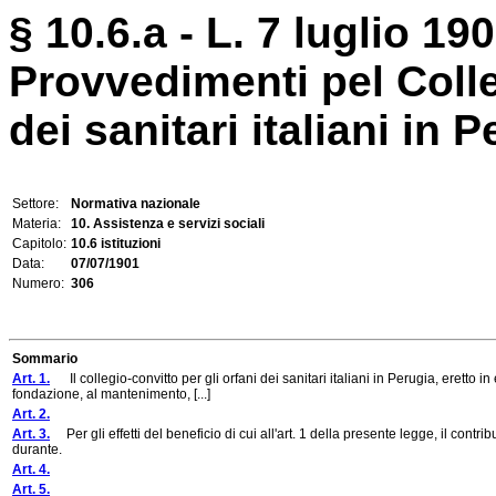
§ 10.6.a - L. 7 luglio 190
Provvedimenti pel Colle
dei sanitari italiani in P
Settore:
Normativa nazionale
Materia:
10. Assistenza e servizi sociali
Capitolo:
10.6 istituzioni
Data:
07/07/1901
Numero:
306
Sommario
Art. 1.
Il collegio-convitto per gli orfani dei sanitari italiani in Perugia, eretto
fondazione, al mantenimento, [...]
Art. 2.
Art. 3.
Per gli effetti del beneficio di cui all'art. 1 della presente legge, il contri
durante.
Art. 4.
Art. 5.