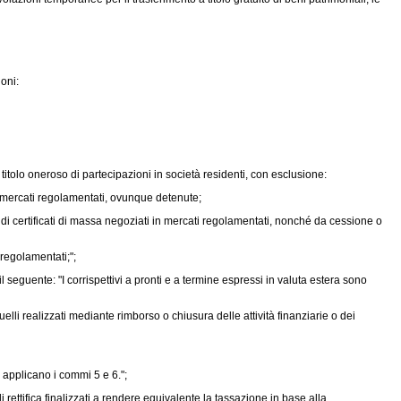
oni:
a titolo oneroso di partecipazioni in società residenti, con esclusione:
in mercati regolamentati, ovunque detenute;
 di certificati di massa negoziati in mercati regolamentati, nonché da cessione o
 regolamentati;";
 seguente: "I corrispettivi a pronti e a termine espressi in valuta estera sono
elli realizzati mediante rimborso o chiusura delle attività finanziarie o dei
 applicano i commi 5 e 6.";
rettifica finalizzati a rendere equivalente la tassazione in base alla