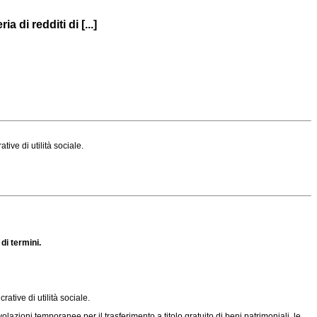
 di redditi di [...]
ive di utilità sociale.
di termini.
rative di utilità sociale.
olazioni temporanee per il trasferimento a titolo gratuito di beni patrimoniali, le