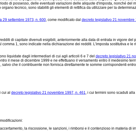
eriodo di possesso, delle eventuali variazioni delle aliquote d'imposta, nonché de
organo tecnico, sono stabiliti gli elementi di rettifica da utilizzare per la determinaz
a 29 settembre 1973, n. 600
, come modificato dal
decreto legislativo 21 novembre 
edditi di capitale divenuti esigibili, anteriormente alla data di entrata in vigore del
dal comma 1, sono indicate nella dichiarazione dei redditi. L'imposta sostitutiva e le 
o liquidate dagli intermediari di cui agli articoli 6 e 7 del
decreto legislativo 21 
tro il mese di dicembre 1999 e ne effettuano il versamento entro il medesimo term
e, salvo che il contribuente non fornisca direttamente le somme corrispondenti entro 
i cui al
decreto legislativo 21 novembre 1997, n. 461
, i cui termini sono scaduti al
 modificazioni:
'accertamento, la riscossione, le sanzioni, i rimborsi e il contenzioso in materia di i