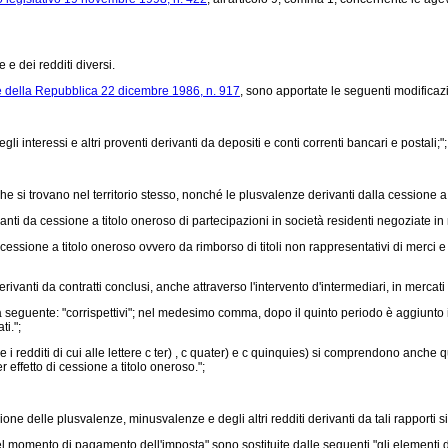
e e dei redditi diversi.
e della Repubblica 22 dicembre 1986, n. 917
, sono apportate le seguenti modificazi
i interessi e altri proventi derivanti da depositi e conti correnti bancari e postali;";
i che si trovano nel territorio stesso, nonché le plusvalenze derivanti dalla cessione 
vanti da cessione a titolo oneroso di partecipazioni in società residenti negoziate 
cessione a titolo oneroso ovvero da rimborso di titoli non rappresentativi di merci e
ivanti da contratti conclusi, anche attraverso l'intervento d'intermediari, in mercati
a seguente: "corrispettivi"; nel medesimo comma, dopo il quinto periodo è aggiunto il
ti.";
 redditi di cui alle lettere c ter) , c quater) e c quinquies) si comprendono anche qu
r effetto di cessione a titolo oneroso.";
e delle plusvalenze, minusvalenze e degli altri redditi derivanti da tali rapporti si
el momento di pagamento dell'imposta" sono sostituite dalle seguenti "gli elementi di 