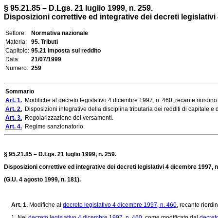
§ 95.21.85 – D.Lgs. 21 luglio 1999, n. 259.
Disposizioni correttive ed integrative dei decreti legislativi
Settore:
Normativa nazionale
Materia:
95. Tributi
Capitolo:
95.21 imposta sul reddito
Data:
21/07/1999
Numero:
259
Sommario
Art. 1.
Modifiche al decreto legislativo 4 dicembre 1997, n. 460, recante riordino de
Art. 2.
Disposizioni integrative della disciplina tributaria dei redditi di capitale e d
Art. 3.
Regolarizzazione dei versamenti.
Art. 4.
Regime sanzionatorio.
§ 95.21.85 – D.Lgs. 21 luglio 1999, n. 259.
Disposizioni correttive ed integrative dei decreti legislativi 4 dicembre 1997, n
(G.U. 4 agosto 1999, n. 181).
Art. 1.
Modifiche al
decreto legislativo 4 dicembre 1997, n. 460
, recante riordi
1. Nel
decreto legislativo 4 dicembre 1997, n. 460
, come modificato dal
decret