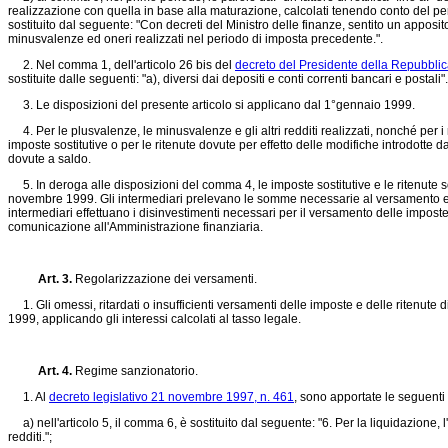
realizzazione con quella in base alla maturazione, calcolati tenendo conto del p
sostituito dal seguente: "Con decreti del Ministro delle finanze, sentito un apposito 
minusvalenze ed oneri realizzati nel periodo di imposta precedente.".
2. Nel comma 1, dell'articolo 26 bis del
decreto del Presidente della Repubblic
sostituite dalle seguenti: "a), diversi dai depositi e conti correnti bancari e postali".
3. Le disposizioni del presente articolo si applicano dal 1°gennaio 1999.
4. Per le plusvalenze, le minusvalenze e gli altri redditi realizzati, nonché per i r
imposte sostitutive o per le ritenute dovute per effetto delle modifiche introdotte 
dovute a saldo.
5. In deroga alle disposizioni del comma 4, le imposte sostitutive e le ritenute son
novembre 1999. Gli intermediari prelevano le somme necessarie al versamento en
intermediari effettuano i disinvestimenti necessari per il versamento delle impost
comunicazione all'Amministrazione finanziaria.
Art. 3.
Regolarizzazione dei versamenti.
1. Gli omessi, ritardati o insufficienti versamenti delle imposte e delle ritenute d
1999, applicando gli interessi calcolati al tasso legale.
Art. 4.
Regime sanzionatorio.
1. Al
decreto legislativo 21 novembre 1997, n. 461
, sono apportate le seguenti
a) nell'articolo 5, il comma 6, è sostituito dal seguente: "6. Per la liquidazione, l
redditi.";