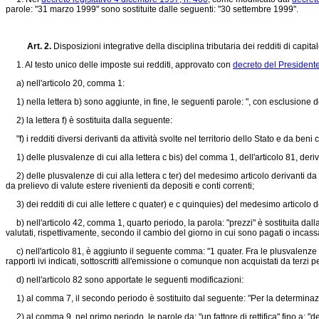
parole: "31 marzo 1999" sono sostituite dalle seguenti: "30 settembre 1999".
Art. 2.
Disposizioni integrative della disciplina tributaria dei redditi di capital
1. Al testo unico delle imposte sui redditi, approvato con
decreto del President
a) nell'articolo 20, comma 1:
1) nella lettera b) sono aggiunte, in fine, le seguenti parole: ", con esclusione degl
2) la lettera f) è sostituita dalla seguente:
"f) i redditi diversi derivanti da attività svolte nel territorio dello Stato e da ben
1) delle plusvalenze di cui alla lettera c bis) del comma 1, dell'articolo 81, deri
2) delle plusvalenze di cui alla lettera c ter) del medesimo articolo derivanti da 
da prelievo di valute estere rivenienti da depositi e conti correnti;
3) dei redditi di cui alle lettere c quater) e c quinquies) del medesimo articolo der
b) nell'articolo 42, comma 1, quarto periodo, la parola: "prezzi" è sostituita dall
valutati, rispettivamente, secondo il cambio del giorno in cui sono pagati o incassa
c) nell'articolo 81, è aggiunto il seguente comma: "1 quater. Fra le plusvalenze e i
rapporti ivi indicati, sottoscritti all'emissione o comunque non acquistati da terzi pe
d) nell'articolo 82 sono apportate le seguenti modificazioni:
1) al comma 7, il secondo periodo è sostituito dal seguente: "Per la determinazion
2) al comma 9, nel primo periodo, le parole da: "un fattore di rettifica" fino a: "d