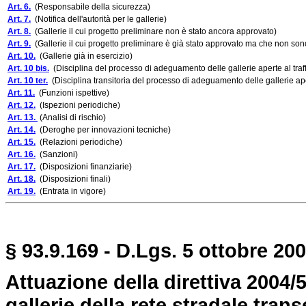
Art. 6.
(Responsabile della sicurezza)
Art. 7.
(Notifica dell'autorità per le gallerie)
Art. 8.
(Gallerie il cui progetto preliminare non è stato ancora approvato)
Art. 9.
(Gallerie il cui progetto preliminare è già stato approvato ma che non sono
Art. 10.
(Gallerie già in esercizio)
Art. 10 bis.
(Disciplina del processo di adeguamento delle gallerie aperte al traffico
Art. 10 ter.
(Disciplina transitoria del processo di adeguamento delle gallerie aperte 
Art. 11.
(Funzioni ispettive)
Art. 12.
(Ispezioni periodiche)
Art. 13.
(Analisi di rischio)
Art. 14.
(Deroghe per innovazioni tecniche)
Art. 15.
(Relazioni periodiche)
Art. 16.
(Sanzioni)
Art. 17.
(Disposizioni finanziarie)
Art. 18.
(Disposizioni finali)
Art. 19.
(Entrata in vigore)
§ 93.9.169 - D.Lgs. 5 ottobre 200
Attuazione della direttiva 2004/
gallerie della rete stradale tran