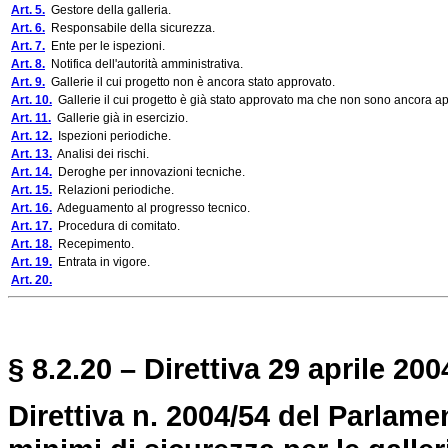
Art. 5.
Gestore della galleria.
Art. 6.
Responsabile della sicurezza.
Art. 7.
Ente per le ispezioni.
Art. 8.
Notifica dell'autorità amministrativa.
Art. 9.
Gallerie il cui progetto non è ancora stato approvato.
Art. 10.
Gallerie il cui progetto è già stato approvato ma che non sono ancora aper
Art. 11.
Gallerie già in esercizio.
Art. 12.
Ispezioni periodiche.
Art. 13.
Analisi dei rischi.
Art. 14.
Deroghe per innovazioni tecniche.
Art. 15.
Relazioni periodiche.
Art. 16.
Adeguamento al progresso tecnico.
Art. 17.
Procedura di comitato.
Art. 18.
Recepimento.
Art. 19.
Entrata in vigore.
Art. 20.
§ 8.2.20 – Direttiva 29 aprile 2004
Direttiva n. 2004/54 del Parlamen