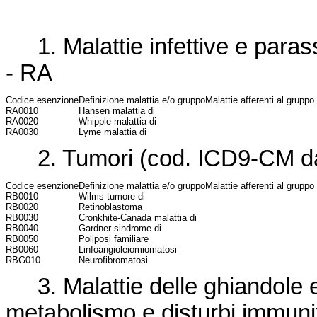
1. Malattie infettive e paras
- RA
Codice esenzione
Definizione malattia e/o gruppo
Malattie afferenti al gruppo
RA0010
Hansen malattia di
RA0020
Whipple malattia di
RA0030
Lyme malattia di
2. Tumori (cod. ICD9-CM da
Codice esenzione
Definizione malattia e/o gruppo
Malattie afferenti al gruppo
RB0010
Wilms tumore di
RB0020
Retinoblastoma
RB0030
Cronkhite-Canada malattia di
RB0040
Gardner sindrome di
RB0050
Poliposi familiare
RB0060
Linfoangioleiomiomatosi
RBG010
Neurofibromatosi
3. Malattie delle ghiandole en
metabolismo e disturbi immuni