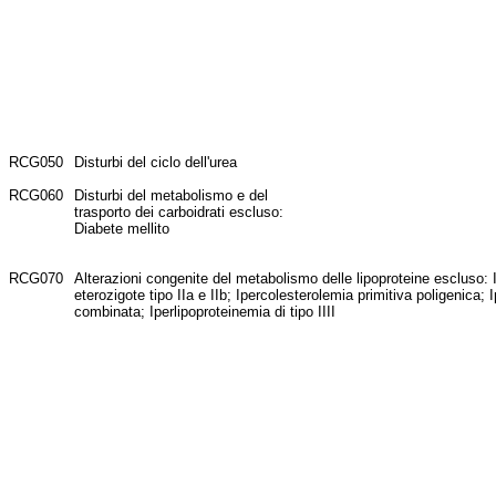
RCG050
Disturbi del ciclo dell'urea
RCG060
Disturbi del metabolismo e del
trasporto dei carboidrati escluso:
Diabete mellito
RCG070
Alterazioni congenite del metabolismo delle lipoproteine escluso: 
eterozigote tipo IIa e IIb; Ipercolesterolemia primitiva poligenica; 
combinata; Iperlipoproteinemia di tipo IIII