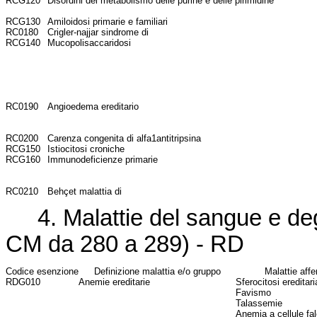
RCG120
Disordini del metabolismo delle purine e delle pirimidine
RCG130
Amiloidosi primarie e familiari
RC0180
Crigler-najjar sindrome di
RCG140
Mucopolisaccaridosi
RC0190
Angioedema ereditario
RC0200
Carenza congenita di alfa1antitripsina
RCG150
Istiocitosi croniche
RCG160
Immunodeficienze primarie
RC0210
Behçet malattia di
4. Malattie del sangue e degl
CM da 280 a 289) - RD
Codice esenzione
Definizione malattia e/o gruppo
Malattie affe
RDG010
Anemie ereditarie
Sferocitosi ereditari
Favismo
Talassemie
Anemia a cellule fal