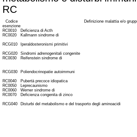
RC
Codice
Definizione malattia e/o grup
esenzione
RC0010
Deficienza di Acth
RC0020
Kallmann sindrome di
RCG010
Iperaldosteronismi primitivi
RCG020
Sindromi adrenogenitali congenite
RC0030
Reifenstein sindrome di
RCG030
Poliendocrinopatie autoimmuni
RC0040
Pubertà precoce idiopatica
RC0050
Leprecaunismo
RC0060
Werner sindrome di
RC0070
Deficienza congenita di zinco
RCG040
Disturbi del metabolismo e del trasporto degli aminoacidi