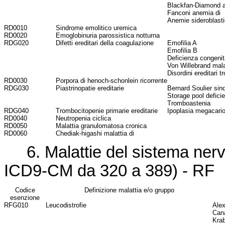
Blackfan-Diamond a
Fanconi anemia di
Anemie sideroblast
RD0010
Sindrome emolitico uremica
RD0020
Emoglobinuria parossistica notturna
RDG020
Difetti ereditari della coagulazione
Emofilia A
Emofilia B
Deficienza congenita
Von Willebrand mala
Disordini ereditari tr
RD0030
Porpora di henoch-schonlein ricorrente
RDG030
Piastrinopatie ereditarie
Bernard Soulier sin
Storage pool defici
Tromboastenia
RDG040
Trombocitopenie primarie ereditarie
Ipoplasia megacarioc
RD0040
Neutropenia ciclica
RD0050
Malattia granulomatosa cronica
RD0060
Chediak-higashi malattia di
6. Malattie del sistema nervo
ICD9-CM da 320 a 389) - RF
Codice
Definizione malattia e/o gruppo
esenzione
RFG010
Leucodistrofie
Alex
Cana
Krab