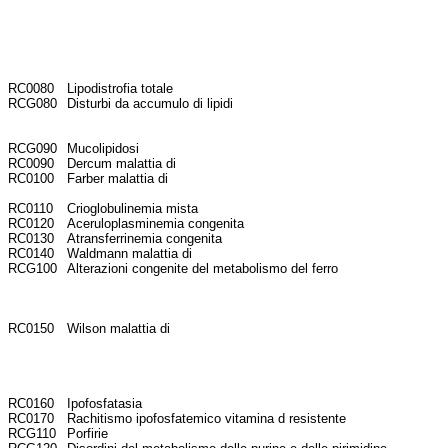
RC0080
Lipodistrofia totale
RCG080
Disturbi da accumulo di lipidi
RCG090
Mucolipidosi
RC0090
Dercum malattia di
RC0100
Farber malattia di
RC0110
Crioglobulinemia mista
RC0120
Aceruloplasminemia congenita
RC0130
Atransferrinemia congenita
RC0140
Waldmann malattia di
RCG100
Alterazioni congenite del metabolismo del ferro
RC0150
Wilson malattia di
RC0160
Ipofosfatasia
RC0170
Rachitismo ipofosfatemico vitamina d resistente
RCG110
Porfirie