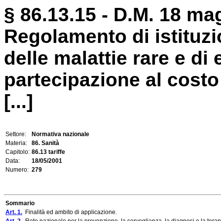
§ 86.13.15 - D.M. 18 ma
Regolamento di istituzi
delle malattie rare e di
partecipazione al costo 
[...]
Settore:
Normativa nazionale
Materia:
86. Sanità
Capitolo:
86.13 tariffe
Data:
18/05/2001
Numero:
279
Sommario
Art. 1.
Finalità ed ambito di applicazione.