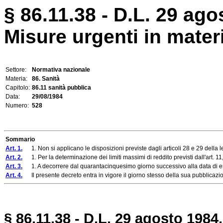
§ 86.11.38 - D.L. 29 ago
Misure urgenti in materi
Settore:
Normativa nazionale
Materia:
86. Sanità
Capitolo:
86.11 sanità pubblica
Data:
29/08/1984
Numero:
528
Sommario
Art. 1.
1. Non si applicano le disposizioni previste dagli articoli 28 e 29 della 
Art. 2.
1. Per la determinazione dei limiti massimi di reddito previsti dall'art. 11
Art. 3.
1. A decorrere dal quarantacinquesimo giorno successivo alla data di entrat
Art. 4.
Il presente decreto entra in vigore il giorno stesso della sua pubblicazion
§ 86.11.38 - D.L. 29 agosto 1984