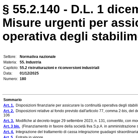
§ 55.2.140 - D.L. 1 dice
Misure urgenti per assi
operativa degli stabilim
Settore:
Normativa nazionale
Materia:
55. Industria
Capitolo:
55.2 ristrutturazioni e riconversioni industriali
Data:
01/12/2025
Numero:
180
Sommario
Art. 1.
Disposizioni finanziarie per assicurare la continuità operativa degli stabil
Art. 2.
Disposizioni relative al fondo previsto dall'articolo 77, comma 2-bis, del 
106
Art. 3.
Modifiche al decreto-legge 29 settembre 2023, n. 131, convertito, con modi
Art. 3 bis.
(Finanziamento in favore della società Ilva S.p.A. in amministrazione 
Art. 4.
Integrazione del trattamento di cassa integrazione guadagni straordinaria p
Art. 5.
Entrata in vigore