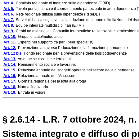
Art. 4.
Comitato regionale di indirizzo sulle dipendenze (CRID)
Art. 5.
Tavolo per la ricerca e il coordinamento partecipato in area dipendenz
Art. 6.
Rete regionale diffusa sulle dipendenze (RReDD)
Art. 7.
Servizi di bassa soglia volti alla riduzione del danno e limitazione dei risc
Art. 8.
Equipe integrate multidisciplinari (E.I.M.)
Art. 9.
Centri ad alta soglia - Comunità terapeutiche residenziali e semiresidenzi
Art. 10.
Gruppi di auto/mutuo aiuto
Art. 11.
Esperto nel supporto tra pari (peer specialist)
Art. 12.
Prevenzione attraverso l'educazione e la formazione permanente
Art. 12 bis.
Fondo regionale per la prevenzione delle tossicodipendenze
Art. 13.
Antenne scolastiche e territoriali
Art. 14.
Reinserimento sociale e lavorativo
Art. 15.
Relazione annuale dei soggetti operanti nel settore delle dipendenze
Art. 16.
Relazione annuale dell 'Assessore
Art. 17.
Giornata regionale per la lotta alla droga
Art. 18.
Norma finanziaria
Art. 19.
Entrata in vigore
§ 2.6.14 - L.R. 7 ottobre 2024, n.
Sistema integrato e diffuso di 