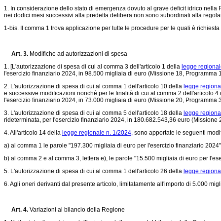
1. In considerazione dello stato di emergenza dovuto al grave deficit idrico nella R
nei dodici mesi successivi alla predetta delibera non sono subordinati alla regola
1-bis. Il comma 1 trova applicazione per tutte le procedure per le quali è richiesta 
Art. 3.
Modifiche ad autorizzazioni di spesa
1. [L'autorizzazione di spesa di cui al comma 3 dell'articolo 1 della
legge regional
l'esercizio finanziario 2024, in 98.500 migliaia di euro (Missione 18, Programma 
2. L'autorizzazione di spesa di cui al comma 1 dell'articolo 10 della
legge regiona
e successive modificazioni nonché per le finalità di cui al comma 2 dell'articolo 4
l'esercizio finanziario 2024, in 73.000 migliaia di euro (Missione 20, Programma 
3. L'autorizzazione di spesa di cui al comma 5 dell'articolo 18 della
legge regiona
rideterminata, per l'esercizio finanziario 2024, in 180.682.543,36 euro (Mission
4. All'articolo 14 della
legge regionale n. 1/2024,
sono apportate le seguenti modi
a) al comma 1 le parole "197.300 migliaia di euro per l'esercizio finanziario 2024" 
b) al comma 2 e al comma 3, lettera e), le parole "15.500 migliaia di euro per l'ese
5. L'autorizzazione di spesa di cui al comma 1 dell'articolo 26 della
legge regiona
6. Agli oneri derivanti dal presente articolo, limitatamente all'importo di 5.000 mig
Art. 4.
Variazioni al bilancio della Regione