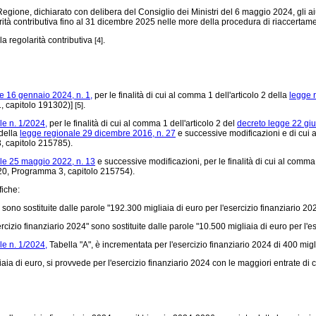
egione, dichiarato con delibera del Consiglio dei Ministri del 6 maggio 2024, gli aiu
rità contributiva fino al 31 dicembre 2025 nelle more della procedura di riaccertame
la regolarità contributiva
.
[4]
e 16 gennaio 2024, n. 1,
per le finalità di cui al comma 1 dell'articolo 2 della
legge 
1, capitolo 191302)]
.
[5]
le n. 1/2024,
per le finalità di cui al comma 1 dell'articolo 2 del
decreto legge 22 giu
 della
legge regionale 29 dicembre 2016, n. 27
e successive modificazioni e di cui a
3, capitolo 215785).
le 25 maggio 2022, n. 13
e successive modificazioni, per le finalità di cui al comma 
e 20, Programma 3, capitolo 215754).
fiche:
sono sostituite dalle parole "192.300 migliaia di euro per l'esercizio finanziario 20
rcizio finanziario 2024" sono sostituite dalle parole "10.500 migliaia di euro per l'es
le n. 1/2024,
Tabella "A", è incrementata per l'esercizio finanziario 2024 di 400 mi
liaia di euro, si provvede per l'esercizio finanziario 2024 con le maggiori entrate di 