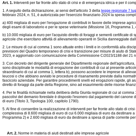
Art. 1.
Interventi per far fronte allo stato di crisi e di emergenza idrica e per il co
1. A seguito della dichiarazione, ai sensi dell'articolo 3 della
legge regionale 7 lug
febbraio 2024, n. 51, è autorizzata per l'esercizio finanziario 2024 la spesa comple
a) 400 migliaia di euro per l'erogazione di contributi in favore delle imprese agric
degli esami di laboratorio e per le spese veterinarie (Missione 16, Programma 1,
b) 10.000 migliaia di euro per l'acquisto diretto di foraggi e sementi certificate 
agricole che esercitano attività di allevamento operanti in Sicilia danneggiate da
2. Le misure di cui al comma 1 sono attuate entro i limiti e in conformità alla disci
previsioni del Quadro temporaneo di crisi e transizione per misure di aiuto di S
2023, e aggiornato con comunicazione della Commissione C/2023/1188 del 21 
3. Con decreto del dirigente generale del Dipartimento regionale dell'agricoltura,
sono disciplinate le modalità di erogazione dei contributi di cui al presente articol
straordinario di cui al comma 1, lettera b), possono accedere le imprese di allevam
leucosi o che abbiano avviato le procedure di risanamento previste dalla normativ
fascicolo aziendale. Per garantire procedimenti snelli ed erogazioni rapide, gli a
diretto di foraggi da parte della Regione, sino ad esaurimento delle risorse finan
4. Per le finalità richiamate nella delibera della Giunta regionale di cui al comma 
pascolivi del demanio forestale è disposto l'esonero dal pagamento del canone dov
di euro (Titolo 3, Tipologia 100, capitolo 1790).
5. Al fine di consentire la realizzazione di interventi per far fronte allo stato di 
complessiva di 8.600 migliaia di euro di cui 6.000 migliaia di euro da destinare a 
Programma 2) e 2.600 migliaia di euro da destinare a spesa di parte corrente per 
Art. 2.
Norme in materia di aiuti destinati alle imprese agricole