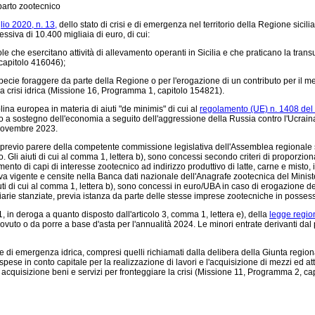
mparto zootecnico
lio 2020, n. 13,
dello stato di crisi e di emergenza nel territorio della Regione sicil
ssiva di 10.400 migliaia di euro, di cui:
ole che esercitano attività di allevamento operanti in Sicilia e che praticano la tra
 capitolo 416046);
di specie foraggere da parte della Regione o per l'erogazione di un contributo per il 
lla crisi idrica (Missione 16, Programma 1, capitolo 154821).
plina europea in materia di aiuti "de minimis" di cui al
regolamento (UE) n. 1408 del
tato a sostegno dell'economia a seguito dell'aggressione della Russia contro l'Ucr
novembre 2023.
 previo parere della competente commissione legislativa dell'Assemblea regionale sici
o. Gli aiuti di cui al comma 1, lettera b), sono concessi secondo criteri di proporzion
ento di capi di interesse zootecnico ad indirizzo produttivo di latte, carne e misto,
a vigente e censite nella Banca dati nazionale dell'Anagrafe zootecnica del Ministe
iuti di cui al comma 1, lettera b), sono concessi in euro/UBA in caso di erogazione 
ziarie stanziate, previa istanza da parte delle stesse imprese zootecniche in posses
1, in deroga a quanto disposto dall'articolo 3, comma 1, lettera e), della
legge region
uto o da porre a base d'asta per l'annualità 2024. Le minori entrate derivanti dal 
crisi e di emergenza idrica, compresi quelli richiamati dalla delibera della Giunta regi
spese in conto capitale per la realizzazione di lavori e l'acquisizione di mezzi ed at
acquisizione beni e servizi per fronteggiare la crisi (Missione 11, Programma 2, c