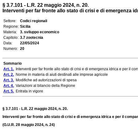
§ 3.7.101 - L.R. 22 maggio 2024, n. 20.
Interventi per far fronte allo stato di crisi e di emergenza i
Settore:
Codici regionali
Regione:
Sicilia
Materia:
3. sviluppo economico
Capitolo:
3.7 zootecnia
Data:
22/05/2024
Numero:
20
Sommario
Art. 1.
Interventi per far fronte allo stato di crisi e di emergenza idrica e per il c
Art. 2.
Norme in materia di aiuti destinati alle imprese agricole
Art. 3.
Modifiche ad autorizzazioni di spesa
Art. 4.
Variazioni al bilancio della Regione
Art. 5.
Entrata in vigore
§ 3.7.101 - L.R. 22 maggio 2024, n. 20.
Interventi per far fronte allo stato di crisi e di emergenza idrica e per il compa
(G.U.R. 28 maggio 2024, n. 24)