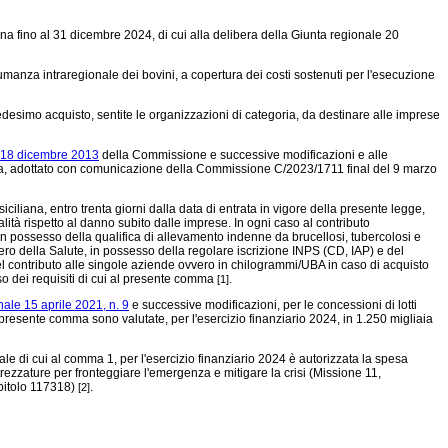
iana fino al 31 dicembre 2024, di cui alla delibera della Giunta regionale 20
nsumanza intraregionale dei bovini, a copertura dei costi sostenuti per l'esecuzione
medesimo acquisto, sentite le organizzazioni di categoria, da destinare alle imprese
 18 dicembre 2013
della Commissione e successive modificazioni e alle
aina, adottato con comunicazione della Commissione C/2023/1711 final del 9 marzo
liana, entro trenta giorni dalla data di entrata in vigore della presente legge,
alità rispetto al danno subito dalle imprese. In ogni caso al contributo
 in possesso della qualifica di allevamento indenne da brucellosi, tubercolosi e
ro della Salute, in possesso della regolare iscrizione INPS (CD, IAP) e del
del contributo alle singole aziende ovvero in chilogrammi/UBA in caso di acquisto
so dei requisiti di cui al presente comma
.
[1]
ale 15 aprile 2021, n. 9
e successive modificazioni, per le concessioni di lotti
presente comma sono valutate, per l'esercizio finanziario 2024, in 1.250 migliaia
onale di cui al comma 1, per l'esercizio finanziario 2024 è autorizzata la spesa
trezzature per fronteggiare l'emergenza e mitigare la crisi (Missione 11,
apitolo 117318)
.
[2]