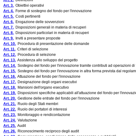
Art. 2.
Definizioni
Art. 3.
Obiettivi operativi
Art. 4.
Forme di sostegno del fondo per l'innovazione
Art. 5.
Costi pertinenti
Art. 6.
Erogazione delle sovvenzioni
Art. 7.
Disposizioni generali in materia di recuperi
Art. 8.
Disposizioni particolari in materia di recuperi
Art. 9.
Inviti a presentare proposte
Art. 10.
Procedura di presentazione delle domande
Art. 11.
Criteri di selezione
Art. 12.
Procedura di selezione
Art. 13.
Assistenza allo sviluppo del progetto
Art. 14.
Sostegno del fondo per l'innovazione tramite contributi ad operazioni di 
Art. 15.
Sostegno del fondo per l'innovazione in altra forma prevista dal regolam
Art. 16.
Attuazione del fondo per l'innovazione
Art. 17.
Designazione degli organi esecutivi
Art. 18.
Mansioni dell'organo esecutivo
Art. 19.
Disposizioni specifiche applicabili all'attuazione del fondo per l'innovazi
Art. 20.
Gestione delle entrate del fondo per l'innovazione
Art. 21.
Ruolo degli Stati membri
Art. 22.
Ruolo dei portatori di interessi
Art. 23.
Monitoraggio e rendicontazione
Art. 24.
Valutazione
Art. 25.
Audit
Art. 26.
Riconoscimento reciproco degli audit