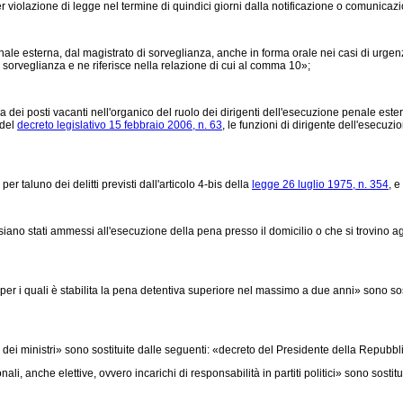
 violazione di legge nel termine di quindici giorni dalla notificazione o comunicazi
nale esterna, dal magistrato di sorveglianza, anche in forma orale nei casi di urgenza»
orveglianza e ne riferisce nella relazione di cui al comma 10»;
 dei posti vacanti nell'organico del ruolo dei dirigenti dell'esecuzione penale estern
 del
decreto legislativo 15 febbraio 2006, n. 63
, le funzioni di dirigente dell'esecuz
aluno dei delitti previsti dall'articolo 4-bis della
legge 26 luglio 1975, n. 354
, e
no stati ammessi all'esecuzione della pena presso il domicilio o che si trovino agli
r i quali è stabilita la pena detentiva superiore nel massimo a due anni» sono sostitu
i ministri» sono sostituite dalle seguenti: «decreto del Presidente della Repubbl
anche elettive, ovvero incarichi di responsabilità in partiti politici» sono sostitui