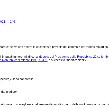
013, n. 146
arole: "salvo che ricorra la circostanza prevista dal comma 5 del medesimo articolo" 
i imputati minorenni, di cui al
decreto del Presidente della Repubblica 22 settembr
la Repubblica 9 ottobre 1990, n. 309
, e successive modificazioni"».
 ispettivo,» sono soppresse;
 dal giudice»;
bunale di sorveglianza nel termine di quindici giorni dalla notificazione o comunic