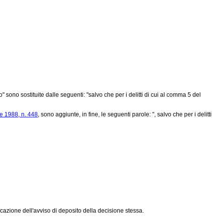
sono sostituite dalle seguenti: "salvo che per i delitti di cui al comma 5 del
e 1988, n. 448
, sono aggiunte, in fine, le seguenti parole: ", salvo che per i delitti
azione dell'avviso di deposito della decisione stessa.