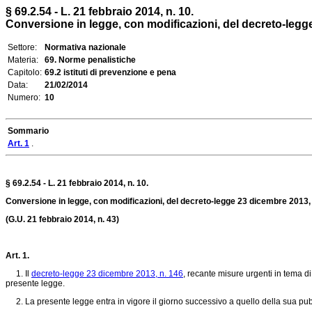
§ 69.2.54 - L. 21 febbraio 2014, n. 10.
Conversione in legge, con modificazioni, del decreto-legge 2
Settore:
Normativa nazionale
Materia:
69. Norme penalistiche
Capitolo:
69.2 istituti di prevenzione e pena
Data:
21/02/2014
Numero:
10
Sommario
Art. 1
.
§ 69.2.
54 -
L. 21 febbraio 2014, n. 10.
Conversione in legge, con modificazioni, del decreto-legge 23 dicembre 2013, n.
(G.U. 21 febbraio 2014, n. 43)
Art. 1
.
1. Il
decreto-legge 23 dicembre 2013, n. 146
, recante misure urgenti in tema di 
presente legge.
2. La presente legge entra in vigore il giorno successivo a quello della sua pubb