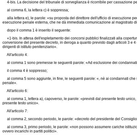
4-bis. La decisione del tribunale di sorveglianza è ricorribile per cassazione per
al comma 6, la lettera c) è soppressa;
alla lettera e), le parole: «su proposta del direttore dell'ufficio di esecuzione pe
esecuzione penale esterna, che ne dà immediata comunicazione al magistrato di s
dopo il comma 1 è inserito il seguente:
«1-bis. In attesa dell'espletamento dei concorsi pubblici finalizzati alla copertura
conversione del presente decreto, in deroga a quanto previsto dagli articoli 3 e 4
dirigenti di istituto penitenziario».
All'articolo 4:
al comma 1 sono premesse le seguenti parole: «Ad esclusione dei condannati per t
il comma 4 è soppresso;
al comma 5 sono aggiunte, in fine, le seguenti parole: «, nè ai condannati che sia
penale».
All'articolo 6:
al comma 1, lettera a), capoverso, le parole: «previsti dal presente testo unico, pe
presente testo unico».
All'articolo 7:
al comma 2, secondo periodo, le parole: «decreto del presidente del Consiglio de
al comma 3, primo periodo, le parole: «non possono assumere cariche istituzionali, 
ovvero incarichi in partiti politici».