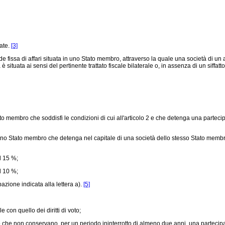
ate.
[3]
 fissa di affari situata in uno Stato membro, attraverso la quale una società di un altr
tuata ai sensi del pertinente trattato fiscale bilaterale o, in assenza di un siffatto t
o membro che soddisfi le condizioni di cui all'articolo 2 e che detenga una partec
i uno Stato membro che detenga nel capitale di una società dello stesso Stato mem
l 15 %;
l 10 %;
pazione indicata alla lettera a).
[5]
 con quello dei diritti di voto;
che non conservano, per un periodo ininterrotto di almeno due anni, una partecipazio