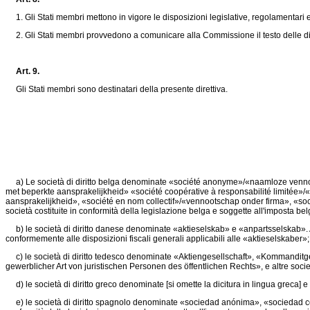
1. Gli Stati membri mettono in vigore le disposizioni legislative, regolamentar
2. Gli Stati membri provvedono a comunicare alla Commissione il testo delle dispos
Art. 9.
Gli Stati membri sono destinatari della presente direttiva.
a) Le società di diritto belga denominate «société anonyme»/«naamloze venno
met beperkte aansprakelijkheid» «société coopérative à responsabilité limitée»
aansprakelijkheid», «société en nom collectif»/«vennootschap onder firma», «s
società costituite in conformità della legislazione belga e soggette all'imposta bel
b) le società di diritto danese denominate «aktieselskab» e «anpartsselskab». Altr
conformemente alle disposizioni fiscali generali applicabili alle «aktieselskaber»;
c) le società di diritto tedesco denominate «Aktiengesellschaft», «Kommanditge
gewerblicher Art von juristischen Personen des öffentlichen Rechts», e altre societ
d) le società di diritto greco denominate [si omette la dicitura in lingua greca] e 
e) le società di diritto spagnolo denominate «sociedad anónima», «sociedad comand