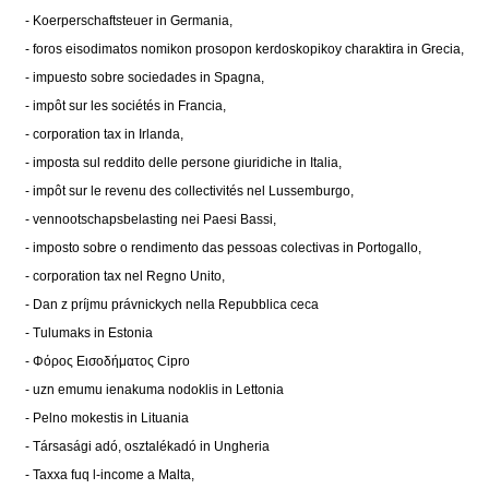
- Koerperschaftsteuer in Germania,
- foros eisodimatos nomikon prosopon kerdoskopikoy charaktira in Grecia,
- impuesto sobre sociedades in Spagna,
- impôt sur les sociétés in Francia,
- corporation tax in Irlanda,
- imposta sul reddito delle persone giuridiche in Italia,
- impôt sur le revenu des collectivités nel Lussemburgo,
- vennootschapsbelasting nei Paesi Bassi,
- imposto sobre o rendimento das pessoas colectivas in Portogallo,
- corporation tax nel Regno Unito,
- Dan z príjmu právnickych nella Repubblica ceca
- Tulumaks in Estonia
- Φόρος Εισοδήματος Cipro
- uzn emumu ienakuma nodoklis in Lettonia
- Pelno mokestis in Lituania
- Társasági adó, osztalékadó in Ungheria
- Taxxa fuq l-income a Malta,