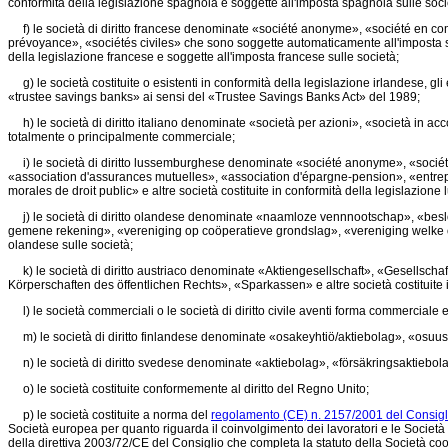
conformità della legislazione spagnola e soggette all'imposta spagnola sulle so
f) le società di diritto francese denominate «société anonyme», «société en comm
prévoyance», «sociétés civiles» che sono soggette automaticamente all'imposta sull
della legislazione francese e soggette all'imposta francese sulle società;
g) le società costituite o esistenti in conformità della legislazione irlandese, gli
«trustee savings banks» ai sensi del «Trustee Savings Banks Act» del 1989;
h) le società di diritto italiano denominate «società per azioni», «società in acco
totalmente o principalmente commerciale;
i) le società di diritto lussemburghese denominate «société anonyme», «sociét
«association d'assurances mutuelles», «association d'épargne-pension», «entrep
morales de droit public» e altre società costituite in conformità della legislazi
j) le società di diritto olandese denominate «naamloze vennnootschap», «bes
gemene rekening», «vereniging op coöperatieve grondslag», «vereniging welke op o
olandese sulle società;
k) le società di diritto austriaco denominate «Aktiengesellschaft», «Gesellscha
Körperschaften des öffentlichen Rechts», «Sparkassen» e altre società costituite i
l) le società commerciali o le società di diritto civile aventi forma commerciale 
m) le società di diritto finlandese denominate «osakeyhtiö/aktiebolag», «osuu
n) le società di diritto svedese denominate «aktiebolag», «försäkringsaktiebo
o) le società costituite conformemente al diritto del Regno Unito;
p) le società costituite a norma del
regolamento (CE) n. 2157/2001 del Consiglio
Società europea per quanto riguarda il coinvolgimento dei lavoratori e le Società
della
direttiva 2003/72/CE
del Consiglio che completa la statuto della Società coo