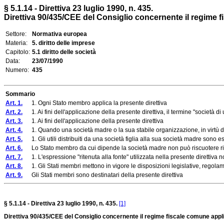
§ 5.1.14 - Direttiva 23 luglio 1990, n. 435.
Direttiva 90/435/CEE del Consiglio concernente il regime fis
Settore:
Normativa europea
Materia:
5. diritto delle imprese
Capitolo:
5.1 diritto delle società
Data:
23/07/1990
Numero:
435
Sommario
Art. 1.
1. Ogni Stato membro applica la presente direttiva
Art. 2.
1. Ai fini dell'applicazione della presente direttiva, il termine "società 
Art. 3.
1. Ai fini dell'applicazione della presente direttiva
Art. 4.
1. Quando una società madre o la sua stabile organizzazione, in virtù del rap
Art. 5.
1. Gli utili distribuiti da una società figlia alla sua società madre sono ese
Art. 6.
Lo Stato membro da cui dipende la società madre non può riscuotere ritenut
Art. 7.
1. L'espressione "ritenuta alla fonte" utilizzata nella presente direttiva n
Art. 8.
1. Gli Stati membri mettono in vigore le disposizioni legislative, regolam
Art. 9.
Gli Stati membri sono destinatari della presente direttiva
§ 5.1.14 - Direttiva 23 luglio 1990, n. 435.
[1]
Direttiva 90/435/CEE del Consiglio concernente il regime fiscale comune applica