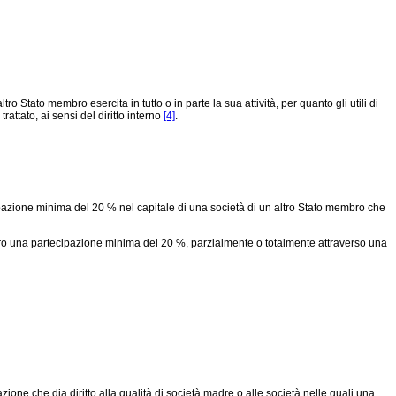
o Stato membro esercita in tutto o in parte la sua attività, per quanto gli utili di
rattato, ai sensi del diritto interno
[4]
.
ipazione minima del 20 % nel capitale di una società di un altro Stato membro che
bro una partecipazione minima del 20 %, parzialmente o totalmente attraverso una
ne che dia diritto alla qualità di società madre o alle società nelle quali una