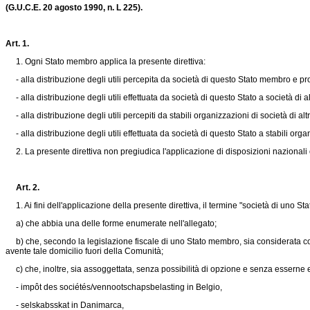
(G.U.C.E. 20 agosto 1990, n. L 225).
Art. 1.
1. Ogni Stato membro applica la presente direttiva:
- alla distribuzione degli utili percepita da società di questo Stato membro e proven
- alla distribuzione degli utili effettuata da società di questo Stato a società di alt
- alla distribuzione degli utili percepiti da stabili organizzazioni di società di al
- alla distribuzione degli utili effettuata da società di questo Stato a stabili or
2. La presente direttiva non pregiudica l'applicazione di disposizioni nazionali o
Art. 2.
1. Ai fini dell'applicazione della presente direttiva, il termine "società di uno S
a) che abbia una delle forme enumerate nell'allegato;
b) che, secondo la legislazione fiscale di uno Stato membro, sia considerata com
avente tale domicilio fuori della Comunità;
c) che, inoltre, sia assoggettata, senza possibilità di opzione e senza esserne 
- impôt des sociétés/vennootschapsbelasting in Belgio,
- selskabsskat in Danimarca,