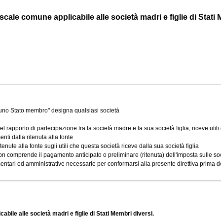
cale comune applicabile alle società madri e figlie di Stati 
di uno Stato membro" designa qualsiasi società
porto di partecipazione tra la società madre e la sua società figlia, riceve utili dis
nti dalla ritenuta alla fonte
e alla fonte sugli utili che questa società riceve dalla sua società figlia
on comprende il pagamento anticipato o preliminare (ritenuta) dell'imposta sulle soci
entari ed amministrative necessarie per conformarsi alla presente direttiva prima de
bile alle società madri e figlie di Stati Membri diversi.