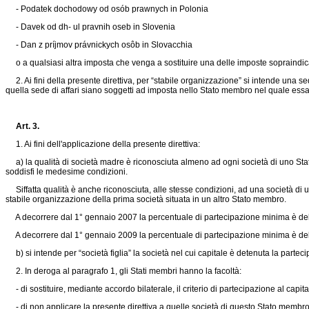
- Podatek dochodowy od osób prawnych in Polonia
- Davek od dh- ul pravnih oseb in Slovenia
- Dan z príjmov právnickych osôb in Slovacchia
o a qualsiasi altra imposta che venga a sostituire una delle imposte sopraindic
2. Ai fini della presente direttiva, per “stabile organizzazione” si intende una sede
quella sede di affari siano soggetti ad imposta nello Stato membro nel quale essa è si
Art. 3.
1. Ai fini dell'applicazione della presente direttiva:
a) la qualità di società madre è riconosciuta almeno ad ogni società di uno Stat
soddisfi le medesime condizioni.
Siffatta qualità è anche riconosciuta, alle stesse condizioni, ad una società d
stabile organizzazione della prima società situata in un altro Stato membro.
A decorrere dal 1° gennaio 2007 la percentuale di partecipazione minima è de
A decorrere dal 1° gennaio 2009 la percentuale di partecipazione minima è de
b) si intende per “società figlia” la società nel cui capitale è detenuta la parteci
2. In deroga al paragrafo 1, gli Stati membri hanno la facoltà:
- di sostituire, mediante accordo bilaterale, il criterio di partecipazione al capitale
- di non applicare la presente direttiva a quelle società di questo Stato membro 