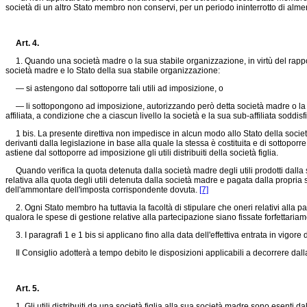
società di un altro Stato membro non conservi, per un periodo ininterrotto di alme
Art. 4.
1. Quando una società madre o la sua stabile organizzazione, in virtù del rapporto d
società madre e lo Stato della sua stabile organizzazione:
— si astengono dal sottoporre tali utili ad imposizione, o
— li sottopongono ad imposizione, autorizzando però detta società madre o la sua 
affiliata, a condizione che a ciascun livello la società e la sua sub-affiliata soddisf
1 bis. La presente direttiva non impedisce in alcun modo allo Stato della società mad
derivanti dalla legislazione in base alla quale la stessa è costituita e di sottoporr
astiene dal sottoporre ad imposizione gli utili distribuiti della società figlia.
Quando verifica la quota detenuta dalla società madre degli utili prodotti dalla su
relativa alla quota degli utili detenuta dalla società madre e pagata dalla propria soci
dell'ammontare dell'imposta corrispondente dovuta.
[7]
2. Ogni Stato membro ha tuttavia la facoltà di stipulare che oneri relativi alla part
qualora le spese di gestione relative alla partecipazione siano fissate forfettariamen
3. I paragrafi 1 e 1 bis si applicano fino alla data dell'effettiva entrata in vigo
Il Consiglio adotterà a tempo debito le disposizioni applicabili a decorrere dall
Art. 5.
1. Gli utili distribuiti da una società figlia alla sua società madre sono esenti dal