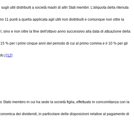
li utili distribuiti a società madri di altri Stati membri. L'aliquota della ritenuta
o 11 punti a quella applicata agli utili non distribuiti e comunque non oltre la
i, sino e non oltre la fine dell'ottavo anno successivo alla data di attuazione della
 15 % per i primi cinque anni del periodo di cui al primo comma e il 10 % per gli
fo.]
[12]
o Stato membro in cui ha sede la società figlia, effettuato in concomitanza con la
nomica dei dividendi, in particolare delle disposizioni relative al pagamento di