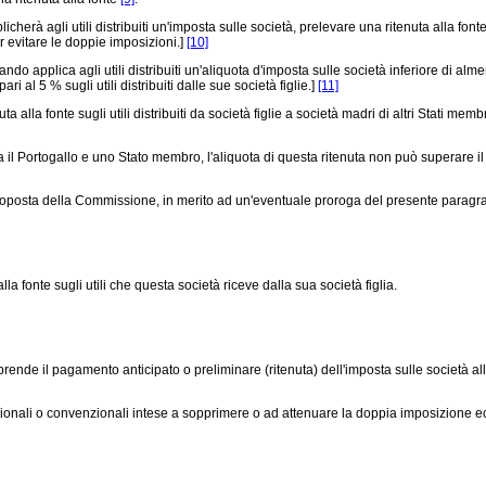
 agli utili distribuiti un'imposta sulle società, prelevare una ritenuta alla fonte sug
r evitare le doppie imposizioni.]
[10]
applica agli utili distribuiti un'aliquota d'imposta sulle società inferiore di almen
 al 5 % sugli utili distribuiti dalle sue società figlie.]
[11]
a fonte sugli utili distribuiti da società figlie a società madri di altri Stati membr
 il Portogallo e uno Stato membro, l'aliquota di questa ritenuta non può superare il
roposta della Commissione, in merito ad un'eventuale proroga del presente paragra
fonte sugli utili che questa società riceve dalla sua società figlia.
rende il pagamento anticipato o preliminare (ritenuta) dell'imposta sulle società all
ionali o convenzionali intese a sopprimere o ad attenuare la doppia imposizione eco