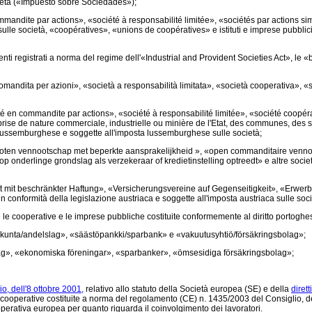
cietà («Impuesto sobre Sociedades»);
andite par actions», «société à responsabilité limitée», «sociétés par actions si
e società, «coopératives», «unions de coopératives» e istituti e imprese pubblici di
 enti registrati a norma del regime dell'«Industrial and Provident Societies Act», le 
mandita per azioni», «società a responsabilità limitata», «società cooperativa», «soc
é en commandite par actions», «société à responsabilité limitée», «société coop
rise de nature commerciale, industrielle ou minière de l'Etat, des communes, des
one lussemburghese e soggette all'imposta lussemburghese sulle società;
loten vennootschap met beperkte aansprakelijkheid », «open commanditaire venno
nderlinge grondslag als verzekeraar of kredietinstelling optreedt» e altre società 
ft mit beschränkter Haftung», «Versicherungsvereine auf Gegenseitigkeit», «Erwer
n conformità della legislazione austriaca e soggette all'imposta austriaca sulle soci
e le cooperative e le imprese pubbliche costituite conformemente al diritto portoghe
skunta/andelslag», «säästöpankki/sparbank» e «vakuutusyhtiö/försäkringsbolag»;
lag», «ekonomiska föreningar», «sparbanker», «ömsesidiga försäkringsbolag»;
, dell'8 ottobre 2001,
relativo allo statuto della Società europea (SE) e della
diret
 cooperative costituite a norma del
regolamento (CE) n. 1435/2003 del Consiglio, de
perativa europea per quanto riguarda il coinvolgimento dei lavoratori.