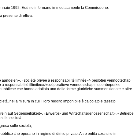
1g gennaio 1992. Essi ne informano immediatamente la Commissione.
a presente direttiva.
andelen», «société privée à responsabilité limitée»/«besloten vennootschap
e à responsabilité illimitée»/«coöperatieve vennootschap met onbeperkte
ubbliche che hanno adottato una delle forme giuridiche summenzionate e altre
à, nella misura in cui il loro reddito imponibile è calcolato e tassato
erein auf Gegenseitigkeit», «Erwerbs- und Wirtschaftsgenossenschaft», «Betriebe
sulle società;
 greca sulle società;
co che operano in regime di diritto privato. Altre entità costituite in