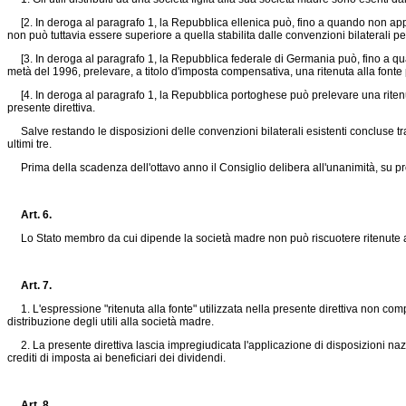
[2. In deroga al paragrafo 1, la Repubblica ellenica può, fino a quando non applicherà
non può tuttavia essere superiore a quella stabilita dalle convenzioni bilaterali pe
[3. In deroga al paragrafo 1, la Repubblica federale di Germania può, fino a quando 
metà del 1996, prelevare, a titolo d'imposta compensativa, una ritenuta alla fonte pari
[4. In deroga al paragrafo 1, la Repubblica portoghese può prelevare una ritenuta all
presente direttiva.
Salve restando le disposizioni delle convenzioni bilaterali esistenti concluse tra
ultimi tre.
Prima della scadenza dell'ottavo anno il Consiglio delibera all'unanimità, su p
Art. 6.
Lo Stato membro da cui dipende la società madre non può riscuotere ritenute alla 
Art. 7.
1. L'espressione "ritenuta alla fonte" utilizzata nella presente direttiva non comp
distribuzione degli utili alla società madre.
2. La presente direttiva lascia impregiudicata l'applicazione di disposizioni naz
crediti di imposta ai beneficiari dei dividendi.
Art. 8.