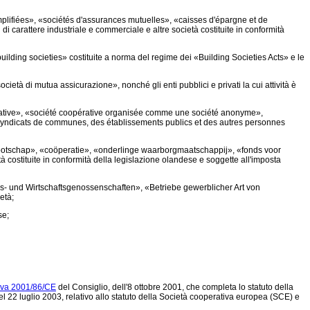
mplifiées», «sociétés d'assurances mutuelles», «caisses d'épargne et de
 carattere industriale e commerciale e altre società costituite in conformità
«building societies» costituite a norma del regime dei «Building Societies Acts» e le
ietà di mutua assicurazione», nonché gli enti pubblici e privati la cui attività è
érative», «société coopérative organisée comme une société anonyme»,
 syndicats de communes, des établissements publics et des autres personnes
otschap», «coöperatie», «onderlinge waarborgmaatschappij», «fonds voor
costituite in conformità della legislazione olandese e soggette all'imposta
bs- und Wirtschaftsgenossenschaften», «Betriebe gewerblicher Art von
età;
se;
tiva 2001/86/CE
del Consiglio, dell'8 ottobre 2001, che completa lo statuto della
l 22 luglio 2003,
relativo allo statuto della Società cooperativa europea (SCE) e