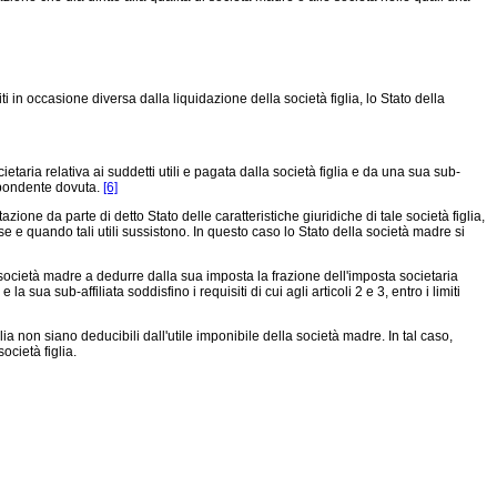
i in occasione diversa dalla liquidazione della società figlia, lo Stato della
ria relativa ai suddetti utili e pagata dalla società figlia e da una sua sub-
rispondente dovuta.
[6]
ione da parte di detto Stato delle caratteristiche giuridiche di tale società figlia,
 se e quando tali utili sussistono. In questo caso lo Stato della società madre si
a società madre a dedurre dalla sua imposta la frazione dell'imposta societaria
 sua sub-affiliata soddisfino i requisiti di cui agli articoli 2 e 3, entro i limiti
lia non siano deducibili dall'utile imponibile della società madre. In tal caso,
ocietà figlia.