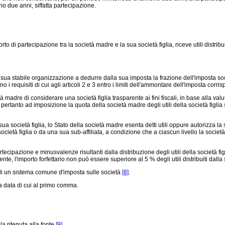
no due anni, siffatta partecipazione.
i partecipazione tra la società madre e la sua società figlia, riceve utili distribuit
stabile organizzazione a dedurre dalla sua imposta la frazione dell'imposta societa
ino i requisiti di cui agli articoli 2 e 3 entro i limiti dell'ammontare dell'imposta cor
re di considerare una società figlia trasparente ai fini fiscali, in base alla valutaz
e pertanto ad imposizione la quota della società madre degli utili della società figlia
a società figlia, lo Stato della società madre esenta detti utili oppure autorizza l
età figlia o da una sua sub-affiliata, a condizione che a ciascun livello la società e la
ecipazione e minusvalenze risultanti dalla distribuzione degli utili della società fig
te, l'importo forfettario non può essere superiore al 5 % degli utili distribuiti dalla s
re di un sistema comune d'imposta sulle società
[8]
.
a data di cui al primo comma.
la ritenuta alla fonte
[9]
.