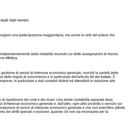
 degli Stati membri.
tengano una partecipazione maggioritaria, ma anche in virtù del potere che
a indipendentemente dalle modalità secondo cui dette assegnazioni di risorse
e effettiva.
lla gestione di servizi di interesse economico generale, nonché la varietà delle
delle regole di concorrenza e in particolare dell'articolo 86 del trattato. È
ese, in particolare a dati contabili distinti ed attendibili in relazione alle
e di ripartizione dei costi e dei ricavi. Una simile contabilità separata deve
vizi d'interesse economico generale e, dall'altro, ogni altro prodotto o servizio sul
restazione di servizi di interesse economico generale e che non esercitino attività
llo dei diritti speciali o esclusivi, quando ciò non sia necessario per la
.