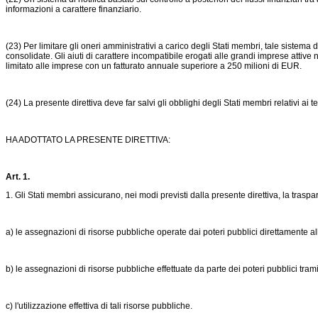
informazioni a carattere finanziario.
(23) Per limitare gli oneri amministrativi a carico degli Stati membri, tale sistema 
consolidate. Gli aiuti di carattere incompatibile erogati alle grandi imprese attiv
limitato alle imprese con un fatturato annuale superiore a 250 milioni di EUR.
(24) La presente direttiva deve far salvi gli obblighi degli Stati membri relativi ai te
HA ADOTTATO LA PRESENTE DIRETTIVA:
Art. 1.
1. Gli Stati membri assicurano, nei modi previsti dalla presente direttiva, la trasp
a) le assegnazioni di risorse pubbliche operate dai poteri pubblici direttamente a
b) le assegnazioni di risorse pubbliche effettuate da parte dei poteri pubblici tram
c) l'utilizzazione effettiva di tali risorse pubbliche.