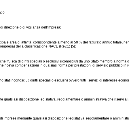
a; o
i direzione o di vigilanza dell'impresa;
cipale area di attività, corrispondente almeno al 50 % del fatturato annuo totale, rien
compresa) della classificazione NACE (Rev.1) [5];
e fruisca di diritti speciali o esclusivi riconosciuti da uno Stato membro a norma dell
e riceva compensazioni in qualsiasi forma per prestazioni di servizio pubblico in rela
siano stati riconosciuti diritti speciali o esclusivi ovvero tutti i servizi di interesse e
iante qualsiasi disposizione legislativa, regolamentare o amministrativa che riservi a
tato di imprese mediante qualsiasi disposizione legislativa, regolamentare o amminis