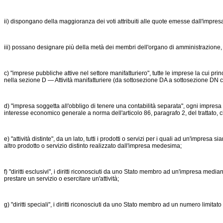
ii) dispongano della maggioranza dei voti attribuiti alle quote emesse dall'impres
iii) possano designare più della metà dei membri dell'organo di amministrazione, d
c) "imprese pubbliche attive nel settore manifatturiero", tutte le imprese la cui prin
nella sezione D — Attività manifatturiere (da sottosezione DA a sottosezione DN 
d) "impresa soggetta all'obbligo di tenere una contabilità separata", ogni impresa ch
interesse economico generale a norma dell'articolo 86, paragrafo 2, del trattato, ch
e) "attività distinte", da un lato, tutti i prodotti o servizi per i quali ad un'impresa 
altro prodotto o servizio distinto realizzato dall'impresa medesima;
f) "diritti esclusivi", i diritti riconosciuti da uno Stato membro ad un'impresa med
prestare un servizio o esercitare un'attività;
g) "diritti speciali", i diritti riconosciuti da uno Stato membro ad un numero limi