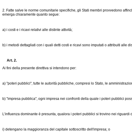
2. Fatte salve le norme comunitarie specifiche, gli Stati membri provvedono affinch
emerga chiaramente quanto segue:
a) i costi e i ricavi relativi alle distinte attività;
b) i metodi dettagliati con i quali detti costi e ricavi sono imputati o attribuiti alle dist
Art. 2.
Ai fini della presente direttiva si intendono per:
a) "poteri pubblici", tutte le autorità pubbliche, compresi lo Stato, le amministrazioni re
b) "impresa pubblica", ogni impresa nei confronti della quale i poteri pubblici pos
L'influenza dominante è presunta, qualora i poteri pubblici si trovino nei riguardi
i) detengano la maggioranza del capitale sottoscritto dell'impresa; o