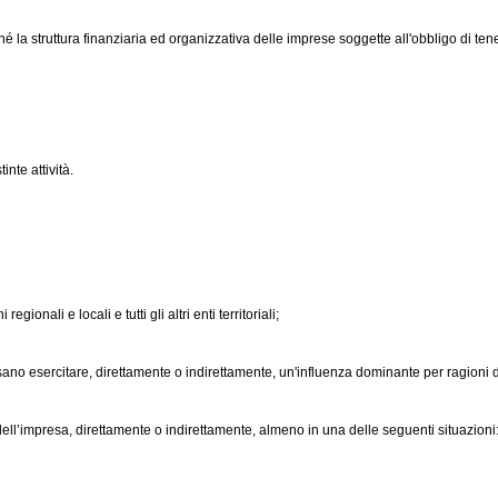
é la struttura finanziaria ed organizzativa delle imprese soggette all'obbligo di tene
inte attività.
gionali e locali e tutti gli altri enti territoriali;
sano esercitare, direttamente o indirettamente, un'influenza dominante per ragioni di
 dell’impresa, direttamente o indirettamente, almeno in una delle seguenti situazioni