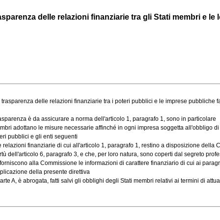
parenza delle relazioni finanziarie tra gli Stati membri e le l
a trasparenza delle relazioni finanziarie tra i poteri pubblici e le imprese pubblich
trasparenza è da assicurare a norma dell'articolo 1, paragrafo 1, sono in particolare
i membri adottano le misure necessarie affinché in ogni impresa soggetta all'obbligo d
eri pubblici e gli enti seguenti
e relazioni finanziarie di cui all'articolo 1, paragrafo 1, restino a disposizione della
 dell'articolo 6, paragrafo 3, e che, per loro natura, sono coperti dal segreto prof
orniscono alla Commissione le informazioni di carattere finanziario di cui ai paragra
plicazione della presente direttiva
rte A, è abrogata, fatti salvi gli obblighi degli Stati membri relativi ai termini di attuaz