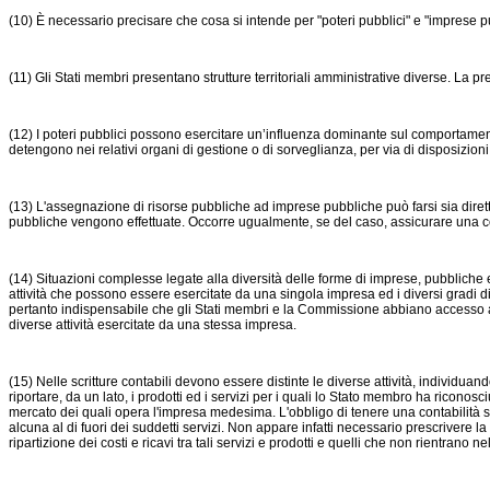
(10) È necessario precisare che cosa si intende per "poteri pubblici" e "imprese p
(11) Gli Stati membri presentano strutture territoriali amministrative diverse. La pr
(12) I poteri pubblici possono esercitare un’influenza dominante sul comportamen
detengono nei relativi organi di gestione o di sorveglianza, per via di disposizioni st
(13) L'assegnazione di risorse pubbliche ad imprese pubbliche può farsi sia dire
pubbliche vengono effettuate. Occorre ugualmente, se del caso, assicurare una co
(14) Situazioni complesse legate alla diversità delle forme di imprese, pubbliche e 
attività che possono essere esercitate da una singola impresa ed i diversi gradi di
pertanto indispensabile che gli Stati membri e la Commissione abbiano accesso ad inf
diverse attività esercitate da una stessa impresa.
(15) Nelle scritture contabili devono essere distinte le diverse attività, individuand
riportare, da un lato, i prodotti ed i servizi per i quali lo Stato membro ha riconosci
mercato dei quali opera l'impresa medesima. L'obbligo di tenere una contabilità sep
alcuna al di fuori dei suddetti servizi. Non appare infatti necessario prescrivere la
ripartizione dei costi e ricavi tra tali servizi e prodotti e quelli che non rientrano n