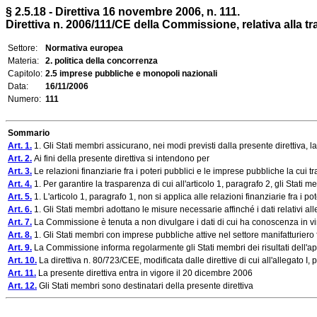
§ 2.5.18 - Direttiva 16 novembre 2006, n. 111.
Direttiva n. 2006/111/CE della Commissione, relativa alla tras
Settore:
Normativa europea
Materia:
2. politica della concorrenza
Capitolo:
2.5 imprese pubbliche e monopoli nazionali
Data:
16/11/2006
Numero:
111
Sommario
Art. 1.
1. Gli Stati membri assicurano, nei modi previsti dalla presente direttiva, l
Art. 2.
Ai fini della presente direttiva si intendono per
Art. 3.
Le relazioni finanziarie fra i poteri pubblici e le imprese pubbliche la cui 
Art. 4.
1. Per garantire la trasparenza di cui all'articolo 1, paragrafo 2, gli Stat
Art. 5.
1. L'articolo 1, paragrafo 1, non si applica alle relazioni finanziarie fra i pot
Art. 6.
1. Gli Stati membri adottano le misure necessarie affinché i dati relativi all
Art. 7.
La Commissione è tenuta a non divulgare i dati di cui ha conoscenza in virtù
Art. 8.
1. Gli Stati membri con imprese pubbliche attive nel settore manifatturiero f
Art. 9.
La Commissione informa regolarmente gli Stati membri dei risultati dell'ap
Art. 10.
La direttiva n. 80/723/CEE, modificata dalle direttive di cui all'allegato I, pa
Art. 11.
La presente direttiva entra in vigore il 20 dicembre 2006
Art. 12.
Gli Stati membri sono destinatari della presente direttiva