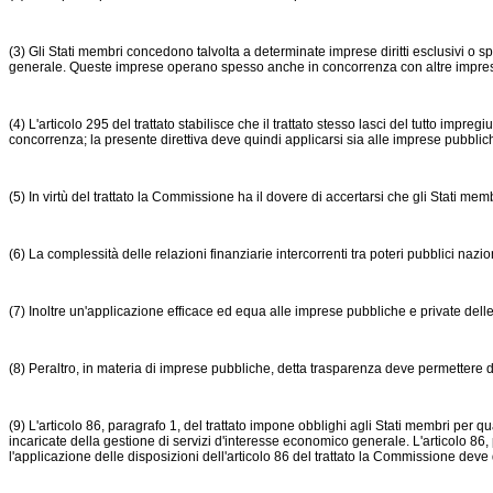
(3) Gli Stati membri concedono talvolta a determinate imprese diritti esclusivi o
generale. Queste imprese operano spesso anche in concorrenza con altre impre
(4) L'articolo 295 del trattato stabilisce che il trattato stesso lasci del tutto impr
concorrenza; la presente direttiva deve quindi applicarsi sia alle imprese pubblic
(5) In virtù del trattato la Commissione ha il dovere di accertarsi che gli Stati m
(6) La complessità delle relazioni finanziarie intercorrenti tra poteri pubblici nazi
(7) Inoltre un'applicazione efficace ed equa alle imprese pubbliche e private delle 
(8) Peraltro, in materia di imprese pubbliche, detta trasparenza deve permettere di
(9) L'articolo 86, paragrafo 1, del trattato impone obblighi agli Stati membri per qu
incaricate della gestione di servizi d'interesse economico generale. L'articolo 86, p
l'applicazione delle disposizioni dell'articolo 86 del trattato la Commissione dev