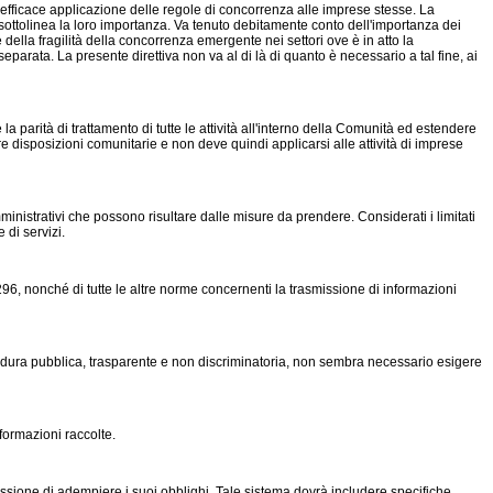
d efficace applicazione delle regole di concorrenza alle imprese stesse. La
ottolinea la loro importanza. Va tenuto debitamente conto dell'importanza dei
 della fragilità della concorrenza emergente nei settori ove è in atto la
separata. La presente direttiva non va al di là di quanto è necessario a tal fine, ai
 parità di trattamento di tutte le attività all'interno della Comunità ed estendere
tre disposizioni comunitarie e non deve quindi applicarsi alle attività di imprese
inistrativi che possono risultare dalle misure da prendere. Considerati i limitati
 di servizi.
e 296, nonché di tutte le altre norme concernenti la trasmissione di informazioni
cedura pubblica, trasparente e non discriminatoria, non sembra necessario esigere
formazioni raccolte.
mmissione di adempiere i suoi obblighi. Tale sistema dovrà includere specifiche