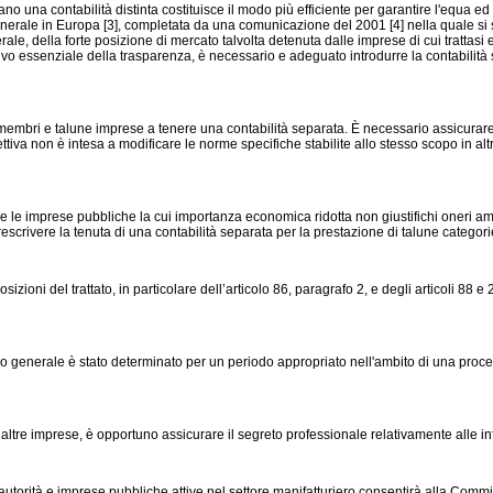
no una contabilità distinta costituisce il modo più efficiente per garantire l'equa e
rale in Europa [3], completata da una comunicazione del 2001 [4] nella quale si s
ale, della forte posizione di mercato talvolta detenuta dalle imprese di cui trattasi e
ttivo essenziale della trasparenza, è necessario e adeguato introdurre la contabilità 
membri e talune imprese a tenere una contabilità separata. È necessario assicurare la
ettiva non è intesa a modificare le norme specifiche stabilite allo stesso scopo in al
e le imprese pubbliche la cui importanza economica ridotta non giustifichi oneri amm
escrivere la tenuta di una contabilità separata per la prestazione di talune categorie
sizioni del trattato, in particolare dell’articolo 86, paragrafo 2, e degli articoli 88 
mico generale è stato determinato per un periodo appropriato nell'ambito di una pro
i altre imprese, è opportuno assicurare il segreto professionale relativamente alle in
tra autorità e imprese pubbliche attive nel settore manifatturiero consentirà alla Co