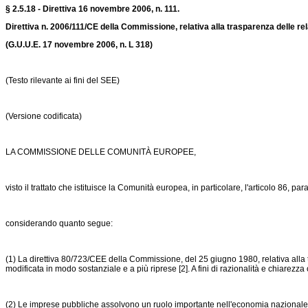
§ 2.5.18 - Direttiva 16 novembre 2006, n. 111.
Direttiva n. 2006/111/CE della Commissione, relativa alla trasparenza delle rela
(G.U.U.E. 17 novembre 2006,
n. L 318
)
(Testo rilevante ai fini del SEE)
(Versione codificata)
LA COMMISSIONE DELLE COMUNITÀ EUROPEE,
visto il trattato che istituisce la Comunità europea, in particolare, l'articolo 86, par
considerando quanto segue:
(1) La
direttiva 80/723/CEE
della Commissione, del 25 giugno 1980, relativa alla tra
modificata in modo sostanziale e a più riprese [2]. A fini di razionalità e chiarezza
(2) Le imprese pubbliche assolvono un ruolo importante nell'economia nazional