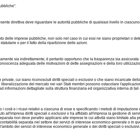
ubbliche".
esente direttiva deve riguardare le autorità pubbliche di qualsiasi livello in ciascuno
to delle imprese pubbliche, non solo nel caso in cui essi ne siano proprietari o de
atutarie o per il fatto della ripartizione delle azioni.
ttamente sia indirettamente; è pertanto opportuno che la trasparenza sia assicurat
noscenza adeguata delle motivazioni di dette assegnazioni e della loro utilizzazion
private, cui siano riconosciuti diritti speciali o esclusivi o che siano incaricate de
 liberalizzazione del mercato nei vari Stati membri possono ostacolare l'applicazione 
ormazioni dettagliate sulla struttura finanziaria ed organizzativa interna di tali impr
o i costi e i ricavi relativi a ciascuna di esse e specificando i metodi di imputazione 
uto all'impresa diritti speciali o esclusivi o ha affidato all'impresa la gestione di ser
arata non deve peraltro applicarsi alle imprese le cui attività siano limitate alla p
 contabilità separata nel settore dei servizi di interesse economico generale o in que
ell'ambito dei servizi di interesse economico generale o dei diritti speciali o esclusivi