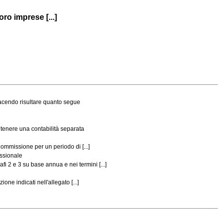
oro imprese [...]
e facendo risultare quanto segue
i tenere una contabilità separata
 Commissione per un periodo di [...]
essionale
fi 2 e 3 su base annua e nei termini [...]
ione indicati nell'allegato [...]