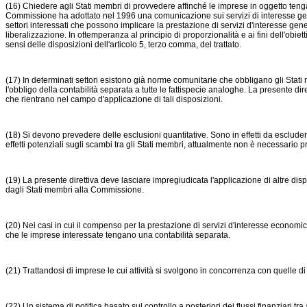
(16) Chiedere agli Stati membri di provvedere affinché le imprese in oggetto tenga
Commissione ha adottato nel 1996 una comunicazione sui servizi di interesse gene
settori interessati che possono implicare la prestazione di servizi d'interesse gener
liberalizzazione. In ottemperanza al principio di proporzionalità e ai fini dell'obie
sensi delle disposizioni dell'articolo 5, terzo comma, del trattato.
(17) In determinati settori esistono già norme comunitarie che obbligano gli Stati 
l'obbligo della contabilità separata a tutte le fattispecie analoghe. La presente dir
che rientrano nel campo d'applicazione di tali disposizioni.
(18) Si devono prevedere delle esclusioni quantitative. Sono in effetti da escluder
effetti potenziali sugli scambi tra gli Stati membri, attualmente non è necessario pr
(19) La presente direttiva deve lasciare impregiudicata l'applicazione di altre dispo
dagli Stati membri alla Commissione.
(20) Nei casi in cui il compenso per la prestazione di servizi d'interesse econo
che le imprese interessate tengano una contabilità separata.
(21) Trattandosi di imprese le cui attività si svolgono in concorrenza con quelle d
(22) Un sistema di notifica basato sul controllo a posteriori dei flussi finanziari 