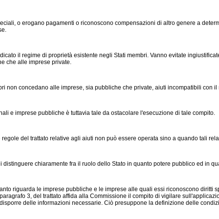
 speciali, o erogano pagamenti o riconoscono compensazioni di altro genere a determ
se.
egiudicato il regime di proprietà esistente negli Stati membri. Vanno evitate ingiustifi
he che alle imprese private.
embri non concedano alle imprese, sia pubbliche che private, aiuti incompatibili con 
onali e imprese pubbliche è tuttavia tale da ostacolare l'esecuzione di tale compito.
regole del trattato relative agli aiuti non può essere operata sino a quando tali rela
 distinguere chiaramente fra il ruolo dello Stato in quanto potere pubblico ed in qu
anto riguarda le imprese pubbliche e le imprese alle quali essi riconoscono diritti spe
aragrafo 3, del trattato affida alla Commissione il compito di vigilare sull'applicazio
e disporre delle informazioni necessarie. Ciò presuppone la definizione delle condizi