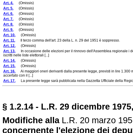
Art. 4.
(Omissis)
Art. 5.
(Omissis)
Art. 6.
(Omissis)
Art. 7.
(Omissis)
Art. 8.
(Omissis)
Art. 9.
(Omissis)
Art. 10.
(Omissis)
Art. 11.
Il terzo comma dell'art. 23 della L. n. 29 del 1951 è soppresso.
Art. 12.
(Omissis)
Art. 13.
In occasione delle elezioni per il rinnovo dell'Assemblea regionale i de
iscritti nelle liste elettorali [...]
Art. 14.
(Omissis)
Art. 15.
(Omissis)
Art. 16.
Ai maggiori oneri derivanti dalla presente legge, previsti in lire 1.300 mi
accertato con il [...]
Art. 17.
La presente legge sarà pubblicata nella Gazzetta Ufficiale della Regione
§ 1.2.14 - L.R. 29 dicembre 1975,
Modifiche alla
L.R. 20 marzo 195
concernente l'elezione dei deput