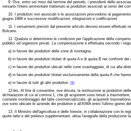
9. Ove, entro sei mesi dal termine del periodo, i presidenti delle associaz
versano l'intero ammontare trattenuto ai produttori associati ai sensi del c
10. I produttori non associati e le associazioni provvedono al pagamento de
giugno 1988
e successive modificazioni, integrazioni e codificazioni.
11. I versamenti previsti dal presente articolo devono essere effettuati nel
Bolzano.
12. Qualora si determinino le condizioni per l'applicazione della compensazi
pubblici od organismi privati. La compensazione è effettuata secondo i seguent
a) in favore dei produttori delle zone di montagna;
b) in favore dei produttori titolari di quota A e di quota B nei confronti dei q
c) in favore dei produttori ubicati nelle zone svantaggiate, di cui alla
dire
d) in favore dei produttori titolari esclusivamente della quota A che hanno 
e) in favore di tutti gli altri produttori.
[3]
12-bis. Al fine di consentire, ove dovuta, la restituzione ai produttori dell
dichiarazioni di cui al comma 1, che gli acquirenti sono tenuti a trasmettere,
costante monitoraggio del latte commercializzato, gli acquirenti trasmettono 
ove sono ubicate le aziende dei produttori e all'AIMA entro l'ultimo giorno 
13. Il Ministro dell'agricoltura e delle foreste, in collaborazione con le reg
quote latte e del prelievo supplementare, attua l'anagrafe della produzione lat