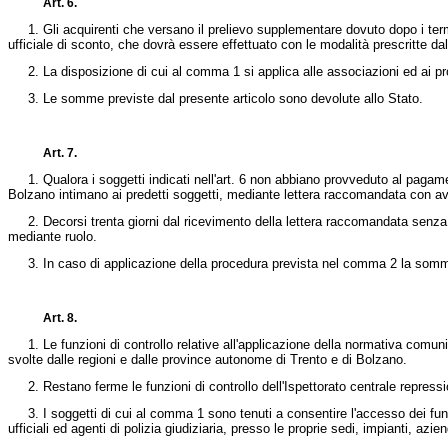
Art. 6.
1. Gli acquirenti che versano il prelievo supplementare dovuto dopo i termin
ufficiale di sconto, che dovrà essere effettuato con le modalità prescritte da
2. La disposizione di cui al comma 1 si applica alle associazioni ed ai prod
3. Le somme previste dal presente articolo sono devolute allo Stato.
Art. 7.
1. Qualora i soggetti indicati nell'art. 6 non abbiano provveduto al pagament
Bolzano intimano ai predetti soggetti, mediante lettera raccomandata con avv
2. Decorsi trenta giorni dal ricevimento della lettera raccomandata senza ch
mediante ruolo.
3. In caso di applicazione della procedura prevista nel comma 2 la somma di
Art. 8.
1. Le funzioni di controllo relative all'applicazione della normativa comunitar
svolte dalle regioni e dalle province autonome di Trento e di Bolzano.
2. Restano ferme le funzioni di controllo dell'Ispettorato centrale repressioni f
3. I soggetti di cui al comma 1 sono tenuti a consentire l'accesso dei funziona
ufficiali ed agenti di polizia giudiziaria, presso le proprie sedi, impianti, 