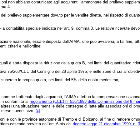
ioni non abbiano comunicato agli acquirenti l'ammontare del prelievo suppleme
omma 4.
l prelievo supplementare dovuto per le vendite dirette, nel rispetto di quanto
la contabilità speciale indicata nell'art. 9, comma 3. Le relative ricevute dev
one nazionale, essa è disposta dall'AIMA, che può avvalersi, a tal fine, attr
i criteri e nell'ordine:
uali è stata disposta la riduzione della quota B, nei limiti del quantitativo ridot
ttiva 75/268/CEE
del Consiglio del 28 aprile 1975, e nelle zone di cui all'obie
superato la propria quota, nei limiti del 5% della quota medesima;
e somme trattenute dagli acquirenti, l'AIMA effettua la compensazione nazional
 in conformità al
regolamento (CEE) n. 536/1993 della Commissione del 9 ma
altresì una situazione mensile delle consegne di latte alle associazioni di prod
del mese successivo.
[4]
ioni e con le province autonome di Trento e di Bolzano, al fine di rendere omoge
tiero-casearia prevista dall'art. 6-bis del
decreto-legge 21 dicembre 1990, n. 