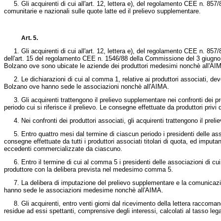
5. Gli acquirenti di cui all'art. 12, lettera e), del
regolamento CEE n. 857/8
comunitarie e nazionali sulle quote latte ed il prelievo supplementare.
Art. 5.
1. Gli acquirenti di cui all'art. 12, lettera e), del
regolamento CEE n. 857/8
dell'art. 15 del
regolamento CEE n. 1546/88 della Commissione del 3 giugno
Bolzano ove sono ubicate le aziende dei produttori medesimi nonchè all'AIMA e
2. Le dichiarazioni di cui al comma 1, relative ai produttori associati, devon
Bolzano ove hanno sede le associazioni nonchè all'AIMA.
3. Gli acquirenti trattengono il prelievo supplementare nei confronti dei pr
periodo cui si riferisce il prelievo. Le consegne effettuate da produttori pri
4. Nei confronti dei produttori associati, gli acquirenti trattengono il preli
5. Entro quattro mesi dal termine di ciascun periodo i presidenti delle assoc
consegne effettuate da tutti i produttori associati titolari di quota, ed imp
eccedenti commercializzate da ciascuno.
6. Entro il termine di cui al comma 5 i presidenti delle associazioni di c
produttore con la delibera prevista nel medesimo comma 5.
7. La delibera di imputazione del prelievo supplementare e la comunicazio
hanno sede le associazioni medesime nonchè all'AIMA.
8. Gli acquirenti, entro venti giorni dal ricevimento della lettera raccom
residue ad essi spettanti, comprensive degli interessi, calcolati al tasso lega