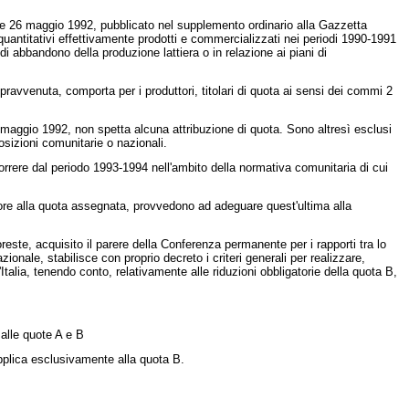
ste 26 maggio 1992, pubblicato nel supplemento ordinario alla Gazzetta
quantitativi effettivamente prodotti e commercializzati nei periodi 1990-1991
di abbandono della produzione lattiera o in relazione ai piani di
avvenuta, comporta per i produttori, titolari di quota ai sensi dei commi 2
6 maggio 1992, non spetta alcuna attribuzione di quota. Sono altresì esclusi
osizioni comunitarie o nazionali.
orrere dal periodo 1993-1994 nell'ambito della normativa comunitaria di cui
eriore alla quota assegnata, provvedono ad adeguare quest'ultima alla
oreste, acquisito il parere della Conferenza permanente per i rapporti tra lo
onale, stabilisce con proprio decreto i criteri generali per realizzare,
'Italia, tenendo conto, relativamente alle riduzioni obbligatorie della quota B,
 alle quote A e B
applica esclusivamente alla quota B.