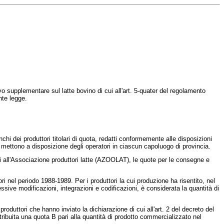
 supplementare sul latte bovino di cui all'art. 5-quater del
regolamento
nte legge.
chi dei produttori titolari di quota, redatti conformemente alle disposizioni
li mettono a disposizione degli operatori in ciascun capoluogo di provincia.
ti all'Associazione produttori latte (AZOOLAT), le quote per le consegne e
 nel periodo 1988-1989. Per i produttori la cui produzione ha risentito, nel
sive modificazioni, integrazioni e codificazioni, è considerata la quantità di
oduttori che hanno inviato la dichiarazione di cui all'art. 2 del decreto del
ttribuita una quota B pari alla quantità di prodotto commercializzato nel