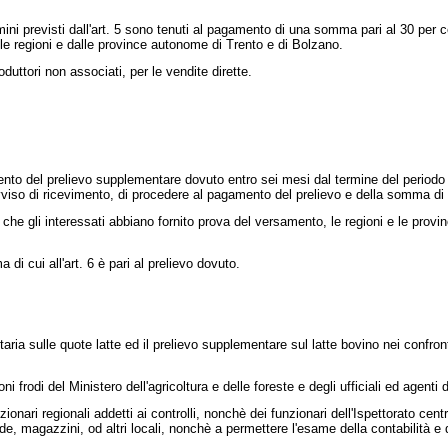
i previsti dall'art. 5 sono tenuti al pagamento di una somma pari al 30 per cen
lle regioni e dalle province autonome di Trento e di Bolzano.
uttori non associati, per le vendite dirette.
o del prelievo supplementare dovuto entro sei mesi dal termine del periodo cui 
iso di ricevimento, di procedere al pagamento del prelievo e della somma di cu
e gli interessati abbiano fornito prova del versamento, le regioni e le provi
 cui all'art. 6 è pari al prelievo dovuto.
ia sulle quote latte ed il prelievo supplementare sul latte bovino nei confronti
rodi del Ministero dell'agricoltura e delle foreste e degli ufficiali ed agenti di
ri regionali addetti ai controlli, nonchè dei funzionari dell'Ispettorato central
aziende, magazzini, od altri locali, nonchè a permettere l'esame della contabilit