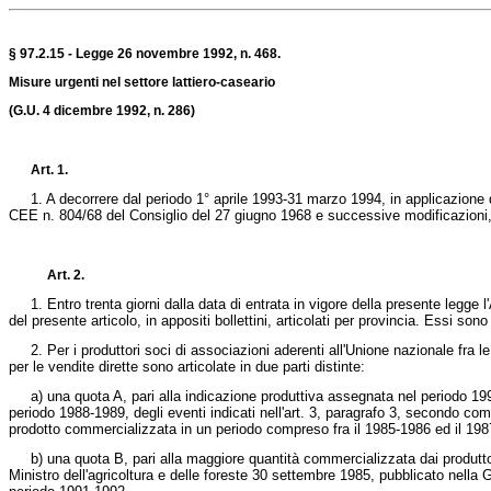
§ 97.2.15 - Legge 26 novembre 1992, n. 468.
Misure urgenti nel settore lattiero-caseario
(G.U. 4 dicembre 1992, n. 286)
Art. 1.
1. A decorrere dal periodo 1° aprile 1993-31 marzo 1994, in applicazione del
CEE n. 804/68 del Consiglio del 27 giugno 1968
e successive modificazioni, i
Art. 2.
1. Entro trenta giorni dalla data di entrata in vigore della presente legge l'A
del presente articolo, in appositi bollettini, articolati per provincia. Essi 
2. Per i produttori soci di associazioni aderenti all'Unione nazionale fra le
per le vendite dirette sono articolate in due parti distinte:
a) una quota A, pari alla indicazione produttiva assegnata nel periodo 1991-
periodo 1988-1989, degli eventi indicati nell'art. 3, paragrafo 3, secondo c
prodotto commercializzata in un periodo compreso fra il 1985-1986 ed il 198
b) una quota B, pari alla maggiore quantità commercializzata dai produttori di
Ministro dell'agricoltura e delle foreste 30 settembre 1985, pubblicato nella G