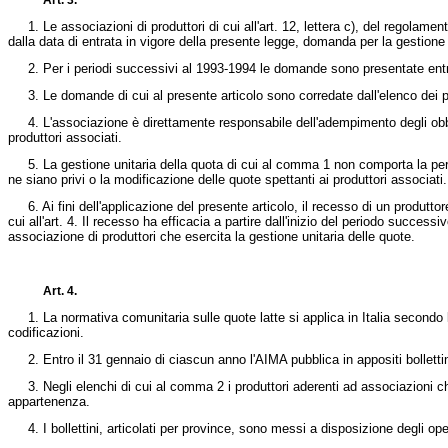
Art. 3.
1. Le associazioni di produttori di cui all'art. 12, lettera c), del
regolament
dalla data di entrata in vigore della presente legge, domanda per la gestione 
2. Per i periodi successivi al 1993-1994 le domande sono presentate entro i
3. Le domande di cui al presente articolo sono corredate dall'elenco dei prod
4. L'associazione è direttamente responsabile dell'adempimento degli obblig
produttori associati.
5. La gestione unitaria della quota di cui al comma 1 non comporta la perdita
ne siano privi o la modificazione delle quote spettanti ai produttori associati.
6. Ai fini dell'applicazione del presente articolo, il recesso di un produtto
cui all'art. 4. Il recesso ha efficacia a partire dall'inizio del periodo succe
associazione di produttori che esercita la gestione unitaria delle quote.
Art. 4.
1. La normativa comunitaria sulle quote latte si applica in Italia secondo la
codificazioni.
2. Entro il 31 gennaio di ciascun anno l'AIMA pubblica in appositi bollettini g
3. Negli elenchi di cui al comma 2 i produttori aderenti ad associazioni che
appartenenza.
4. I bollettini, articolati per province, sono messi a disposizione degli ope