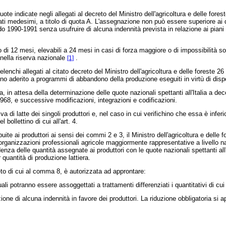
 indicate negli allegati al decreto del Ministro dell'agricoltura e delle fore
gati medesimi, a titolo di quota A. L'assegnazione non può essere superiore ai 
do 1990-1991 senza usufruire di alcuna indennità prevista in relazione ai piani 
2 mesi, elevabili a 24 mesi in casi di forza maggiore o di impossibilità sopr
e nella riserva nazionale
.
[1]
chi allegati al citato decreto del Ministro dell'agricoltura e delle foreste 2
nno aderito a programmi di abbandono della produzione eseguiti in virtù di disp
n attesa della determinazione delle quote nazionali spettanti all'Italia a dec
1968,
e successive modificazioni, integrazioni e codificazioni.
iva di latte dei singoli produttori e, nel caso in cui verifichino che essa è inf
ollettino di cui all'art. 4.
ite ai produttori ai sensi dei commi 2 e 3, il Ministro dell'agricoltura e delle f
organizzazioni professionali agricole maggiormente rappresentative a livello nazi
denza delle quantità assegnate ai produttori con le quote nazionali spettanti all
quantità di produzione lattiera.
reto di cui al comma 8, è autorizzata ad approntare:
potranno essere assoggettati a trattamenti differenziati i quantitativi di cui
ne di alcuna indennità in favore dei produttori. La riduzione obbligatoria si 