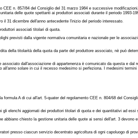
o CEE n. 857/84 del Consiglio del 31 marzo 1984
e successive modificazioni, 
unitaria delle quote spettanti ai produttori associati durante il periodo 1993-19
l 31 dicembre dell'anno antecedente l'inizio del periodo interessato.
uttori associati titolari di quota.
hi previsti dalla vigente normativa comunitaria e nazionale per le associazion
 della titolarità della quota da parte del produttore associato, nè può determ
re associato dall'associazione di appartenenza è comunicato da questa e dal rec
ssivo all'anno solare in cui il recesso medesimo si perfeziona. I medesimi termini
 formula A di cui all'art. 5-quater del
regolamento CEE n. 804/68 del Consigli
li elenchi aggiornati dei produttori titolari di quota e dei quantitativi ad essi
 abbiano chiesto la gestione unitaria delle quote ai sensi dell'art. 3 devono e
ratori presso ciascun servizio decentrato agricoltura di ogni capoluogo di prov