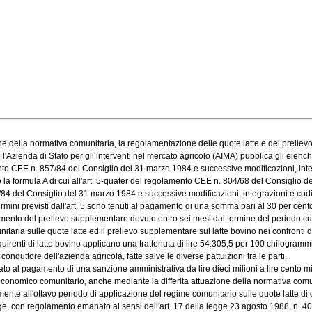
ella normativa comunitaria, la regolamentazione delle quote latte e del prelievo su
Azienda di Stato per gli interventi nel mercato agricolo (AIMA) pubblica gli elenchi dei
ento CEE n. 857/84 del Consiglio del 31 marzo 1984 e successive modificazioni, integra
la formula A di cui all'art. 5-quater del regolamento CEE n. 804/68 del Consiglio de
/84 del Consiglio del 31 marzo 1984 e successive modificazioni, integrazioni e codif
ni previsti dall'art. 5 sono tenuti al pagamento di una somma pari al 30 per cento d
to del prelievo supplementare dovuto entro sei mesi dal termine del periodo cui si ri
aria sulle quote latte ed il prelievo supplementare sul latte bovino nei confronti dei 
enti di latte bovino applicano una trattenuta di lire 54.305,5 per 100 chilogrammi per 
conduttore dell'azienda agricola, fatte salve le diverse pattuizioni tra le parti.
to al pagamento di una sanzione amministrativa da lire dieci milioni a lire cento mi
nomico comunitario, anche mediante la differita attuazione della normativa comunitari
te all'ottavo periodo di applicazione del regime comunitario sulle quote latte di cui
, con regolamento emanato ai sensi dell'art. 17 della legge 23 agosto 1988, n. 400, 