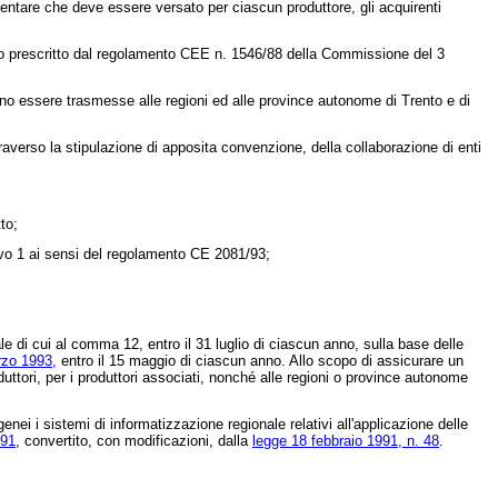
ntare che deve essere versato per ciascun produttore, gli acquirenti
 prescritto dal
regolamento CEE n. 1546/88 della Commissione del 3
ono essere trasmesse alle regioni ed alle province autonome di Trento e di
averso la stipulazione di apposita convenzione, della collaborazione di enti
to;
ttivo 1 ai sensi del regolamento CE 2081/93;
e di cui al comma 12, entro il 31 luglio di ciascun anno, sulla base delle
rzo 1993,
entro il 15 maggio di ciascun anno. Allo scopo di assicurare un
uttori, per i produttori associati, nonché alle regioni o province autonome
nei i sistemi di informatizzazione regionale relativi all'applicazione delle
391
, convertito, con modificazioni, dalla
legge 18 febbraio 1991, n. 48
.