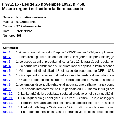
§ 97.2.15 - Legge 26 novembre 1992, n. 468.
Misure urgenti nel settore lattiero-caseario
Settore:
Normativa nazionale
Materia:
97. Zootecnia
Capitolo:
97.2 allevamento
Data:
26/11/1992
Numero:
468
Sommario
Art. 1.
1. A decorrere dal periodo 1° aprile 1993-31 marzo 1994, in applicazione d
Art. 2.
1. Entro trenta giorni dalla data di entrata in vigore della presente legge l'
Art. 3.
1. Le associazioni di produttori di cui all'art. 12, lettera c), del regolam
Art. 4.
1. La normativa comunitaria sulle quote latte si applica in Italia secondo 
Art. 5.
1. Gli acquirenti di cui all'art. 12, lettera e), del regolamento CEE n. 857
Art. 6.
1. Gli acquirenti che versano il prelievo supplementare dovuto dopo i termi
Art. 7.
1. Qualora i soggetti indicati nell'art. 6 non abbiano provveduto al pagamen
Art. 8.
1. Le funzioni di controllo relative all'applicazione della normativa comunit
Art. 9.
1. Nel periodo intercorrente fra il 1° gennaio ed il 31 marzo 1993 gli acquir
Art. 10.
1. La titolarità della quota latte spetta al produttore nella sua qualità di 
Art. 11.
1. Chiunque viola gli obblighi di cui all'art. 5, commi 1 e 2, è assoggetta
Art. 12.
1. Il progressivo adattamento del mercato agricolo interno all'assetto eco
Art. 13.
1. L'art. 64 della legge 29 dicembre 1990, n. 428, si applica esclusivamen
Art. 14.
1. Entro quattro mesi dalla data di entrata in vigore della presente legge