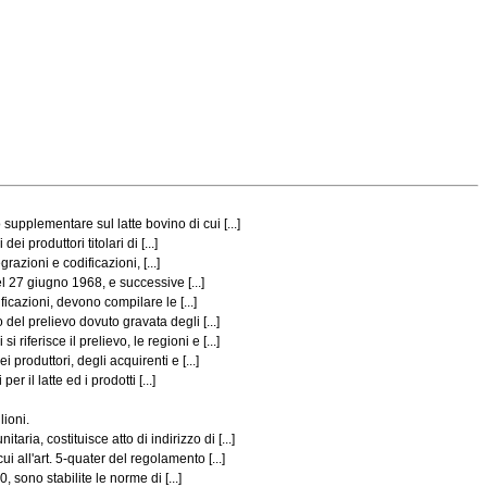
pplementare sul latte bovino di cui [...]
 produttori titolari di [...]
zioni e codificazioni, [...]
l 27 giugno 1968, e successive [...]
icazioni, devono compilare le [...]
el prelievo dovuto gravata degli [...]
ferisce il prelievo, le regioni e [...]
produttori, degli acquirenti e [...]
il latte ed i prodotti [...]
lioni.
a, costituisce atto di indirizzo di [...]
 all'art. 5-quater del regolamento [...]
sono stabilite le norme di [...]