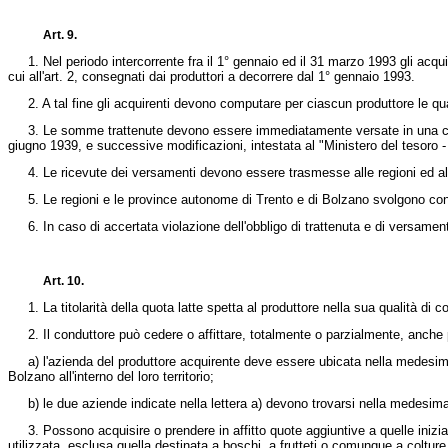
Art. 9.
1. Nel periodo intercorrente fra il 1° gennaio ed il 31 marzo 1993 gli acquire
cui all'art. 2, consegnati dai produttori a decorrere dal 1° gennaio 1993.
2. A tal fine gli acquirenti devono computare per ciascun produttore le qua
3. Le somme trattenute devono essere immediatamente versate in una contabili
giugno 1939, e successive modificazioni, intestata al "Ministero del tesoro -
4. Le ricevute dei versamenti devono essere trasmesse alle regioni ed all
5. Le regioni e le province autonome di Trento e di Bolzano svolgono controll
6. In caso di accertata violazione dell'obbligo di trattenuta e di versamento 
Art. 10.
1. La titolarità della quota latte spetta al produttore nella sua qualità di con
2. Il conduttore può cedere o affittare, totalmente o parzialmente, anche pe
a) l'azienda del produttore acquirente deve essere ubicata nella medesima r
Bolzano all'interno del loro territorio;
b) le due aziende indicate nella lettera a) devono trovarsi nella medesima 
3. Possono acquisire o prendere in affitto quote aggiuntive a quelle inizialme
utilizzata, esclusa quella destinata a boschi, a frutteti o comunque a colture 