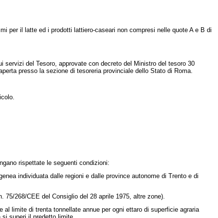
 per il latte ed i prodotti lattiero-caseari non compresi nelle quote A e B di
i servizi del Tesoro, approvate con decreto del Ministro del tesoro 30
aperta presso la sezione di tesoreria provinciale dello Stato di Roma.
icolo.
ngano rispettate le seguenti condizioni:
enea individuata dalle regioni e dalle province autonome di Trento e di
 n. 75/268/CEE
del Consiglio del 28 aprile 1975, altre zone).
l limite di trenta tonnellate annue per ogni ettaro di superficie agraria
i superi il predetto limite.