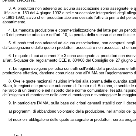
periodo 1991-1992.
3. Ai produttori non aderenti ad alcuna associazione sono assegnate le quote
Ufficiale n. 130 del 4 giugno 1992 e nelle successive integrazioni degli alle
o 1991-1992, salvo che i produttori abbiano cessato l'attività prima del perio
abbattimento.
4. La mancata produzione e commercializzazione del latte per un periodo di 1
e 3 del presente articolo e dell'art. 10, la perdita della stessa che confluisc
5. Ai produttori non aderenti ad alcuna associazione, non compresi negli elen
dall'assegnazione delle quote i produttori, associati e non associati, che ha
6. Le quote di cui ai commi 2 e 3 sono assegnate ai produttori con riserva, i
all'art. 5-quater del
regolamento CEE n. 804/68 del Consiglio del 27 giugno 
7. Le regioni svolgono periodici controlli sull'entità della produzione effett
produzione effettiva, dandone comunicazione all'AIMA per l'aggiornamento del b
8. Ove le quote nazionali risultino inferiori alla somma delle quantità attribu
Stato, le regioni e le province autonome di Trento e di Bolzano, e sentite le 
nell'arco di un triennio e nel rispetto delle norme comunitarie, l'esatta rispon
dell'esigenza di mantenere nelle aree di montagna e svantaggiate la maggior 
9. In particolare l'AIMA, sulla base dei criteri generali stabiliti con il dec
a) programmi di abbandono volontario della produzione, nell'ambito dei quali 
b) riduzioni obbligatorie delle quote assegnate ai produttori, senza erogazio