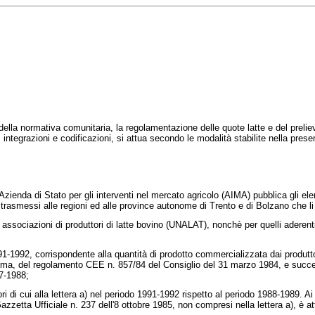
la normativa comunitaria, la regolamentazione delle quote latte e del prelievo
ntegrazioni e codificazioni, si attua secondo le modalità stabilite nella prese
zienda di Stato per gli interventi nel mercato agricolo (AIMA) pubblica gli elen
sono trasmessi alle regioni ed alle province autonome di Trento e di Bolzano che 
 associazioni di produttori di latte bovino (UNALAT), nonchè per quelli aderen
1992, corrispondente alla quantità di prodotto commercializzata dai produttori
omma, del
regolamento CEE n. 857/84 del Consiglio del 31 marzo 1984,
e succes
7-1988;
 cui alla lettera a) nel periodo 1991-1992 rispetto al periodo 1988-1989. Ai pr
azzetta Ufficiale n. 237 dell'8 ottobre 1985, non compresi nella lettera a), è a