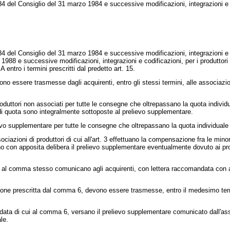
4 del Consiglio del 31 marzo 1984
e successive modificazioni, integrazioni e c
4 del Consiglio del 31 marzo 1984
e successive modificazioni, integrazioni e 
 1988
e successive modificazioni, integrazioni e codificazioni, per i produttori
ntro i termini prescritti dal predetto art. 15.
o essere trasmesse dagli acquirenti, entro gli stessi termini, alle associazion
oduttori non associati per tutte le consegne che oltrepassano la quota individu
vi di quota sono integralmente sottoposte al prelievo supplementare.
evo supplementare per tutte le consegne che oltrepassano la quota individuale dei
iazioni di produttori di cui all'art. 3 effettuano la compensazione fra le mino
utano con apposita delibera il prelievo supplementare eventualmente dovuto ai p
ui al comma stesso comunicano agli acquirenti, con lettera raccomandata con
ne prescritta dal comma 6, devono essere trasmesse, entro il medesimo termi
andata di cui al comma 6, versano il prelievo supplementare comunicato dall'a
le.