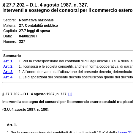
§ 27.7.202 – D.L. 4 agosto 1987, n. 327.
Interventi a sostegno dei consorzi per il commercio estero c
Settore:
Normativa nazionale
Materia:
27. Contabilità pubblica
Capitolo:
27.7 leggi di spesa
Data:
04/08/1987
Numero:
327
Sommario
Art. 1.
1. Per la corresponsione dei contributi di cui agli articoli 13 e14 della leg
Art. 2.
1. I consorzi e le società consortili, anche in forma cooperativa, di garanzi
Art. 3.
1. All'onere derivante dall'attuazione del presente decreto, determinato in
Art. 4.
1. Le disposizioni del presente decreto sostituiscono quelle del decret
§ 27.7.202 – D.L. 4 agosto 1987, n. 327.
[1]
Interventi a sostegno dei consorzi per il commercio estero costituiti tra piccole
(G.U. 4 agosto 1987, n. 180).
Art. 1.
1. Per la corresponsione dei contributi di cui agli articoli 13 e14 della
legge 21