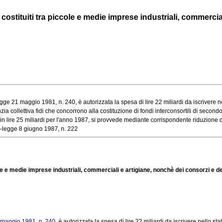
ostituiti tra piccole e medie imprese industriali, commerciali
ge 21 maggio 1981, n. 240, è autorizzata la spesa di lire 22 miliardi da iscrivere nell
a collettiva fidi che concorrono alla costituzione di fondi interconsortili di secondo 
 lire 25 miliardi per l'anno 1987, si provvede mediante corrispondente riduzione del
o-legge 8 giugno 1987, n. 222
 e medie imprese industriali, commerciali e artigiane, nonchè dei consorzi e delle
 maggio 1981, n. 240
, è autorizzata la spesa di lire 22 miliardi da iscrivere nello s