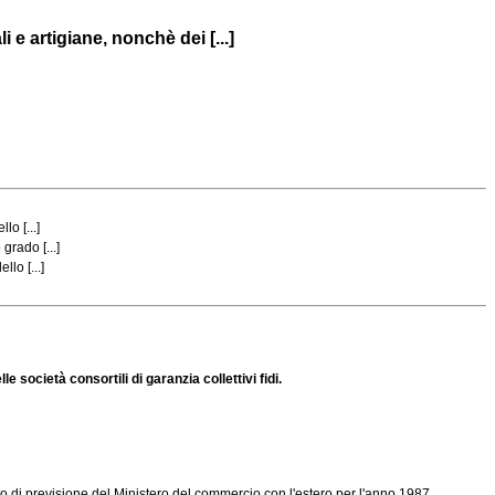
 e artigiane, nonchè dei [...]
o [...]
grado [...]
lo [...]
 società consortili di garanzia collettivi fidi.
tato di previsione del Ministero del commercio con l'estero per l'anno 1987.