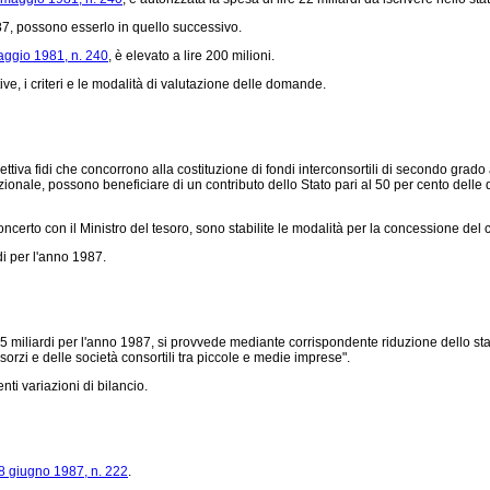
7, possono esserlo in quello successivo.
aggio 1981, n. 240
, è elevato a lire 200 milioni.
ive, i criteri e le modalità di valutazione delle domande.
ttiva fidi che concorrono alla costituzione di fondi interconsortili di secondo grado
tituzionale, possono beneficiare di un contributo dello Stato pari al 50 per cento del
ncerto con il Ministro del tesoro, sono stabilite le modalità per la concessione del c
di per l'anno 1987.
5 miliardi per l'anno 1987, si provvede mediante corrispondente riduzione dello stan
orzi e delle società consortili tra piccole e medie imprese".
nti variazioni di bilancio.
8 giugno 1987, n. 222
.