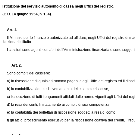
Istituzione del servizio autonomo di cassa negli Uffici del registro.
(G.U. 14 giugno 1954, n. 134).
Art. 1.
Il Ministro per le finanze è autorizzato ad affidare, negli Uffici del registro di magg
funzionari istituito.
I cassieri sono agenti contabili dell'Amministrazione finanziaria e sono soggetti 
Art. 2.
Sono compiti del cassiere:
a) la riscossione di qualsiasi somma pagabile agli Uffici del registro ed il rilasci
b) la contabilizzazione ed il versamento delle somme riscosse;
c) l'esecuzione di tutti i pagamenti affidati dalle norme vigenti agli Uffici del regi
d) la resa dei conti, limitatamente ai compiti di sua competenza:
e) la contabilità dei bollettari di riscossione soggetti a resa di conto;
f) gli atti di procedimento esecutivo per la riscossione coattiva dei crediti, il recu