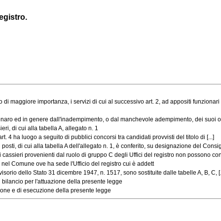
egistro.
 di maggiore importanza, i servizi di cui al successivo art. 2, ad appositi funzionari [.
naro ed in genere dall'inadempimento, o dal manchevole adempimento, dei suoi o
ri, di cui alla tabella A, allegato n. 1
 4 ha luogo a seguito di pubblici concorsi tra candidati provvisti del titolo di [...]
, di cui alla tabella A dell'allegato n. 1, è conferito, su designazione del Consiglio
cassieri provenienti dal ruolo di gruppo C degli Uffici del registro non possono cons
nel Comune ove ha sede l'Ufficio del registro cui è addett
sorio dello Stato 31 dicembre 1947, n. 1517, sono sostituite dalle tabelle A, B, C, [..
bilancio per l'attuazione della presente legge
one e di esecuzione della presente legge