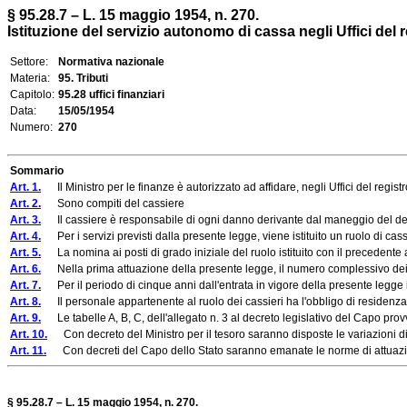
§ 95.28.7 – L. 15 maggio 1954, n. 270.
Istituzione del servizio autonomo di cassa negli Uffici del r
Settore:
Normativa nazionale
Materia:
95. Tributi
Capitolo:
95.28 uffici finanziari
Data:
15/05/1954
Numero:
270
Sommario
Art. 1.
Il Ministro per le finanze è autorizzato ad affidare, negli Uffici del registro
Art. 2.
Sono compiti del cassiere
Art. 3.
Il cassiere è responsabile di ogni danno derivante dal maneggio del de
Art. 4.
Per i servizi previsti dalla presente legge, viene istituito un ruolo di cassie
Art. 5.
La nomina ai posti di grado iniziale del ruolo istituito con il precedente art.
Art. 6.
Nella prima attuazione della presente legge, il numero complessivo dei posti
Art. 7.
Per il periodo di cinque anni dall'entrata in vigore della presente legge i 
Art. 8.
Il personale appartenente al ruolo dei cassieri ha l'obbligo di residenza 
Art. 9.
Le tabelle A, B, C, dell'allegato n. 3 al decreto legislativo del Capo provvi
Art. 10.
Con decreto del Ministro per il tesoro saranno disposte le variazioni di 
Art. 11.
Con decreti del Capo dello Stato saranno emanate le norme di attuazi
§ 95.28.7 – L. 15 maggio 1954, n. 270.