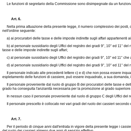
Le funzioni di segretario della Commissione sono disimpegnate da un funzionario 
Art. 6.
Nella prima attuazione della presente legge, il numero complessivo dei posti, di 
nell'ordine seguente:
a) ai procuratori delle tasse e delle imposte indirette sugli affari appartenenti ai 
b) al personale sussidiario degli Uffici del registro dei gradi 9°, 10° ed 11° del 
tasse e delle imposte indirette sugli affari;
c) al personale sussidiario degli Uffici del registro dei gradi 9°, 10° ed 11° che
d) al personale sussidiario degli Uffici del registro dei gradi 9°, 10° ed 11° del 
Il personale indicato alle precedenti lettere c) e d) che non possa essere inquadra
espletamento delle funzioni di cassiere, può essere inquadrato, a sua domanda, in u
Il personale proveniente dal ruolo di gruppo B dei procuratori delle tasse e delle
grado ha conseguita l'anzianità necessaria per la promozione al grado superiore
In nessun caso il personale proveniente dal ruolo di gruppo C degli Uffici del re
Il personale prescelto è collocato nei vari gradi del ruolo dei cassieri secondo 
Art. 7.
Per il periodo di cinque anni dall'entrata in vigore della presente legge i cassie
del ruolo dei cassieri almeno due anni di servizio effettivo.