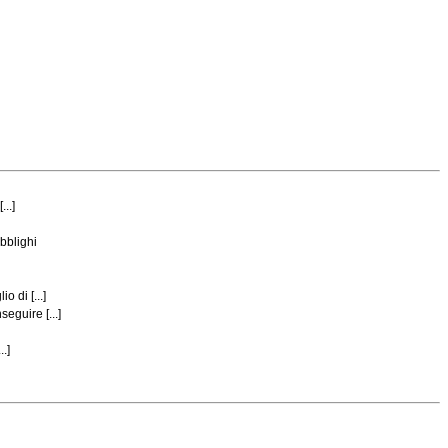
..]
bblighi
 di [...]
eguire [...]
.]