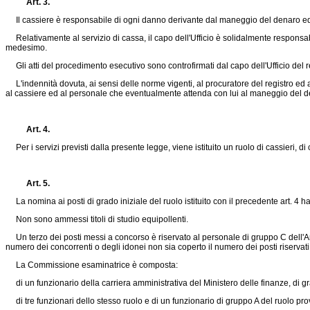
Art. 3.
Il cassiere è responsabile di ogni danno derivante dal maneggio del denaro ed
Relativamente al servizio di cassa, il capo dell'Ufficio è solidalmente responsabil
medesimo.
Gli atti del procedimento esecutivo sono controfirmati dal capo dell'Ufficio del re
L'indennità dovuta, ai sensi delle norme vigenti, al procuratore del registro ed al
al cassiere ed al personale che eventualmente attenda con lui al maneggio del de
Art. 4.
Per i servizi previsti dalla presente legge, viene istituito un ruolo di cassieri, di c
Art. 5.
La nomina ai posti di grado iniziale del ruolo istituito con il precedente art. 4 ha
Non sono ammessi titoli di studio equipollenti.
Un terzo dei posti messi a concorso è riservato al personale di gruppo C dell'Ammi
numero dei concorrenti o degli idonei non sia coperto il numero dei posti riservati
La Commissione esaminatrice è composta:
di un funzionario della carriera amministrativa del Ministero delle finanze, di gr
di tre funzionari dello stesso ruolo e di un funzionario di gruppo A del ruolo provi