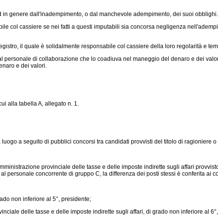
 in genere dall'inadempimento, o dal manchevole adempimento, dei suoi obblighi.
e col cassiere se nei fatti a questi imputabili sia concorsa negligenza nell'adempime
gistro, il quale è solidalmente responsabile col cassiere della loro regolarità e tem
 personale di collaborazione che lo coadiuva nel maneggio del denaro e dei valori spe
naro e dei valori.
ui alla tabella A, allegato n. 1.
 luogo a seguito di pubblici concorsi tra candidati provvisti del titolo di ragioniere 
nistrazione provinciale delle tasse e delle imposte indirette sugli affari provvisto
 al personale concorrente di gruppo C, la differenza dei posti stessi è conferita ai c
ado non inferiore al 5°, presidente;
nciale delle tasse e delle imposte indirette sugli affari, di grado non inferiore al 6