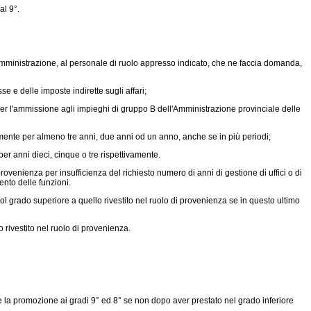
al 9°.
 amministrazione, al personale di ruolo appresso indicato, che ne faccia domanda,
e e delle imposte indirette sugli affari;
i per l'ammissione agli impieghi di gruppo B dell'Amministrazione provinciale delle
vamente per almeno tre anni, due anni od un anno, anche se in più periodi;
er anni dieci, cinque o tre rispettivamente.
ovenienza per insufficienza del richiesto numero di anni di gestione di uffici o di
ento delle funzioni.
ol grado superiore a quello rivestito nel ruolo di provenienza se in questo ultimo
rivestito nel ruolo di provenienza.
re la promozione ai gradi 9° ed 8° se non dopo aver prestato nel grado inferiore