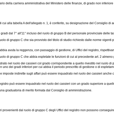
della carriera amministrativa del Ministero delle finanze, di grado non inferiore 
cui alla tabella A dell'allegato n. 1, è conferito, su designazione del Consiglio di
gradi dal 7° all'11° incluso del ruolo di gruppo B del personale provinciale delle tass
ruolo di gruppo C che sia provvisto del titolo di studio richiesto dalle norme vigent
 abbia avuta la reggenza, con passaggio di gestione, di Uffici del registro, rispetti
ruolo di gruppo C che abbia espletate le funzioni di cui al precedente art. 2 almeno p
to nel ruolo dei cassieri col grado corrispondente a quello rivestito nel ruolo di pr
no dei gradi inferiori per cui abbia il periodo prescritto di gestione o di espletam
 imposte indirette sugli affari può essere inquadrato nel ruolo dei cassieri anche c
.
gistro può essere inquadrato nel ruolo dei cassieri con un grado superiore a quello 
una graduatoria di merito formata dal Consiglio di amministrazione.
ri provenienti dal ruolo di gruppo C degli Uffici del registro non possono consegui