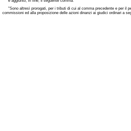
è aggiunto, in fine, il seguente comma:
"Sono altresì prorogati, per i tributi di cui al comma precedente e per il perio
commissioni ed alla proposizione delle azioni dinanzi ai giudici ordinari a se