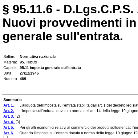
§ 95.11.6 - D.Lgs.C.P.S.
Nuovi provvedimenti in
generale sull'entrata.
Settore:
Normativa nazionale
Materia:
95. Tributi
Capitolo:
95.11 imposta generale sull'entrata
Data:
27/12/1946
Numero:
469
Sommario
Art. 1.
L'aliquota dell'imposta sull'entrata stabilita dall'art. 1 del decreto legisl
Art. 2.
L'imposta sull'entrata, dovuta a norma dell'art. 14 della legge 19 giugno 1
Art. 3.
[2]
Art. 4.
[3]
Art. 5.
Per gli atti economici relativi al commercio dei prodotti sottoelencati l'im
Art. 6.
Quando l'imposta sull'entrata dovuta a norma della legge 19 giugno 1940, n
[...]