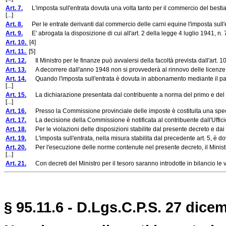
Art. 7.
L'imposta sull'entrata dovuta una volta tanto per il commercio del bestiam
[...]
Art. 8.
Per le entrate derivanti dal commercio delle carni equine l'imposta sull'en
Art. 9.
E' abrogata la disposizione di cui all'art. 2 della legge 4 luglio 1941, n. 7
Art. 10.
[4]
Art. 11.
[5]
Art. 12.
Il Ministro per le finanze può avvalersi della facoltà prevista dall'art. 10 
Art. 13.
A decorrere dall'anno 1948 non si provvederà al rinnovo delle licenze di es
Art. 14.
Quando l'imposta sull'entrata è dovuta in abbonamento mediante il pagame
[...]
Art. 15.
La dichiarazione presentata dal contribuente a norma del primo e del s
[...]
Art. 16.
Presso la Commissione provinciale delle imposte è costituita una speciale
Art. 17.
La decisione della Commissione è notificata al contribuente dall'Ufficio de
Art. 18.
Per le violazioni delle disposizioni stabilite dal presente decreto e dai d
Art. 19.
L'imposta sull'entrata, nella misura stabilita dal precedente art. 5, è dovu
Art. 20.
Per l'esecuzione delle norme contenute nel presente decreto, il Ministro
[...]
Art. 21.
Con decreti del Ministro per il tesoro saranno introdotte in bilancio le v
§ 95.11.6 - D.Lgs.C.P.S. 27 dice