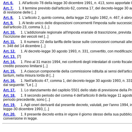
Art. 6.
1. All'articolo 78 della legge 30 dicembre 1991, n. 413, sono apportate l
Art. 7.
1. Il termine previsto dall'articolo 62, comma 17, del decreto-legge 30 ago
di revisione delle [...]
Art. 8.
1. L'articolo 2, quinto comma, della legge 22 luglio 1982, n. 467, è abr
Art. 9.
1. Al testo unico delle disposizioni concernenti l'imposta sulle successio
dall'articolo 23, comma 3, [...]
Art. 10.
1. L'addizionale regionale all'imposta erariale di trascrizione, prevista 
l'iscrizione dei veicoli nel [...]
Art. 11.
1. Il numero 22 della tariffa delle tasse sulle concessioni comunali alle
n. 348 del 14 dicembre [...]
Art. 12.
1. Al decreto-legge 30 agosto 1993, n. 331, convertito, con modificazion
Art. 13.
[7]
Art. 14.
1. Fino al 31 marzo 1994, nei confronti degli intestatari di conto fiscale
credito possono limitarsi [...]
Art. 15.
1. A ciascun componente della commissione istituita ai sensi dell'artic
tantum, nella misura lorda di [...]
Art. 16.
1. Nell'articolo 47, comma 1, del decreto-legge 30 agosto 1993, n. 331, co
dal seguente: "Le [...]
Art. 17.
1. Lo stanziamento del capitolo 5501 dello stato di previsione della Pres
Art. 18.
1. Il secondo periodo del comma 4 dell'articolo 8 della legge 11 agosto 1991
periodo precedente, sono [...]
Art. 19.
1. Agli oneri derivanti dal presente decreto, valutati, per l'anno 1994, in
legge-30 dicembre 1993, [...]
Art. 20.
1. Il presente decreto entra in vigore il giorno stesso della sua pubblic
conversione in legge.