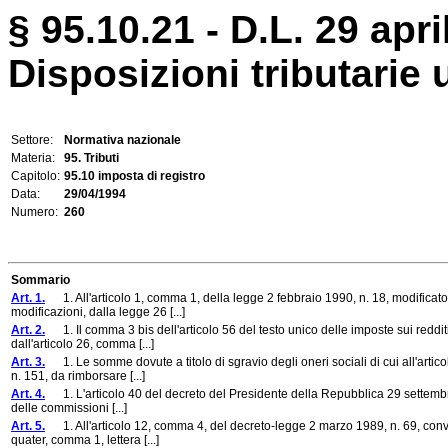
§ 95.10.21 - D.L. 29 apri
Disposizioni tributarie 
Settore:
Normativa nazionale
Materia:
95. Tributi
Capitolo:
95.10 imposta di registro
Data:
29/04/1994
Numero:
260
Sommario
Art. 1.
1. All'articolo 1, comma 1, della legge 2 febbraio 1990, n. 18, modificato 
modificazioni, dalla legge 26 [...]
Art. 2.
1. Il comma 3 bis dell'articolo 56 del testo unico delle imposte sui reddi
dall'articolo 26, comma [...]
Art. 3.
1. Le somme dovute a titolo di sgravio degli oneri sociali di cui all'arti
n. 151, da rimborsare [...]
Art. 4.
1. L'articolo 40 del decreto del Presidente della Repubblica 29 settembre 
delle commissioni [...]
Art. 5.
1. All'articolo 12, comma 4, del decreto-legge 2 marzo 1989, n. 69, convert
quater, comma 1, lettera [...]