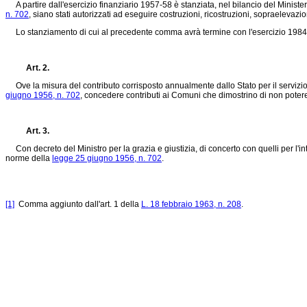
A partire dall'esercizio finanziario 1957-58 è stanziata, nel bilancio del Ministe
n. 702
, siano stati autorizzati ad eseguire costruzioni, ricostruzioni, sopraelevazi
Lo stanziamento di cui al precedente comma avrà termine con l'esercizio 198
Art. 2.
Ove la misura del contributo corrisposto annualmente dallo Stato per il servizio 
giugno 1956, n. 702
, concedere contributi ai Comuni che dimostrino di non potere 
Art. 3.
Con decreto del Ministro per la grazia e giustizia, di concerto con quelli per l'inte
norme della
legge 25 giugno 1956, n. 702
.
[1]
Comma aggiunto dall'art. 1 della
L. 18 febbraio 1963, n. 208
.