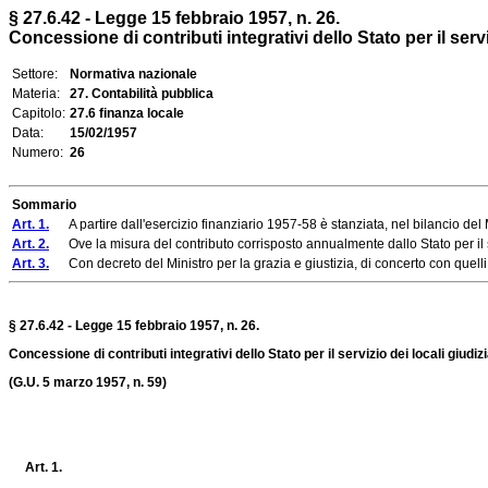
§ 27.6.42 - Legge 15 febbraio 1957, n. 26.
Concessione di contributi integrativi dello Stato per il serviz
Settore:
Normativa nazionale
Materia:
27. Contabilità pubblica
Capitolo:
27.6 finanza locale
Data:
15/02/1957
Numero:
26
Sommario
Art. 1.
A partire dall'esercizio finanziario 1957-58 è stanziata, nel bilancio del M
Art. 2.
Ove la misura del contributo corrisposto annualmente dallo Stato per il ser
Art. 3.
Con decreto del Ministro per la grazia e giustizia, di concerto con quelli per
§ 27.6.42 - Legge 15 febbraio 1957, n. 26.
Concessione di contributi integrativi dello Stato per il servizio dei locali giudizi
(G.U. 5 marzo 1957, n. 59)
Art. 1.