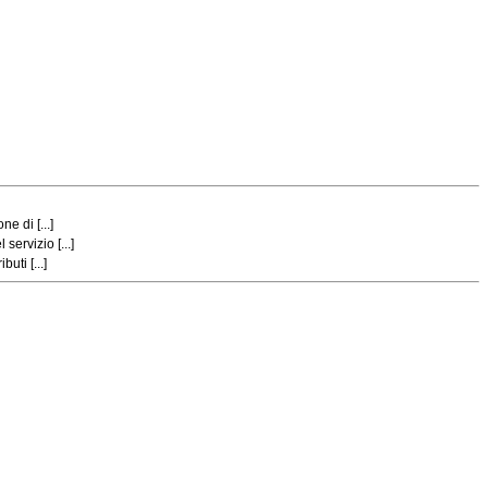
e di [...]
ervizio [...]
uti [...]