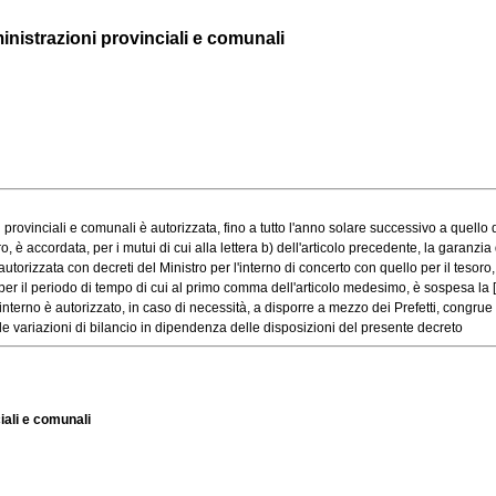
inistrazioni provinciali e comunali
vinciali e comunali è autorizzata, fino a tutto l'anno solare successivo a quello del
è accordata, per i mutui di cui alla lettera b) dell'articolo precedente, la garanzia de
orizzata con decreti del Ministro per l'interno di concerto con quello per il tesoro, [
e per il periodo di tempo di cui al primo comma dell'articolo medesimo, è sospesa la [.
terno è autorizzato, in caso di necessità, a disporre a mezzo dei Prefetti, congrue [.
le variazioni di bilancio in dipendenza delle disposizioni del presente decreto
iali e comunali