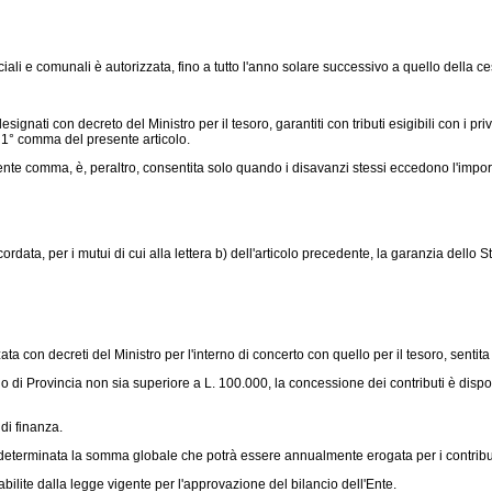
li e comunali è autorizzata, fino a tutto l'anno solare successivo a quello della ce
ignati con decreto del Ministro per il tesoro, garantiti con tributi esigibili con i pr
l 1° comma del presente articolo.
nte comma, è, peraltro, consentita solo quando i disavanzi stessi eccedono l'import
ata, per i mutui di cui alla lettera b) dell'articolo precedente, la garanzia dello Stato
ta con decreti del Ministro per l'interno di concerto con quello per il tesoro, senti
 Provincia non sia superiore a L. 100.000, la concessione dei contributi è disposta
di finanza.
rà determinata la somma globale che potrà essere annualmente erogata per i contrib
ilite dalla legge vigente per l'approvazione del bilancio dell'Ente.