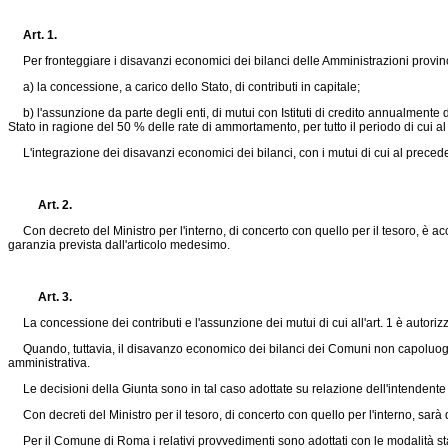
Art. 1.
Per fronteggiare i disavanzi economici dei bilanci delle Amministrazioni provincia
a) la concessione, a carico dello Stato, di contributi in capitale;
b) l'assunzione da parte degli enti, di mutui con Istituti di credito annualmente des
Stato in ragione del 50 % delle rate di ammortamento, per tutto il periodo di cui a
L'integrazione dei disavanzi economici dei bilanci, con i mutui di cui al precede
Art. 2.
Con decreto del Ministro per l'interno, di concerto con quello per il tesoro, è accord
garanzia prevista dall'articolo medesimo.
Art. 3.
La concessione dei contributi e l'assunzione dei mutui di cui all'art. 1 è autorizza
Quando, tuttavia, il disavanzo economico dei bilanci dei Comuni non capoluogo di
amministrativa.
Le decisioni della Giunta sono in tal caso adottate su relazione dell'intendente 
Con decreti del Ministro per il tesoro, di concerto con quello per l'interno, sa
Per il Comune di Roma i relativi provvedimenti sono adottati con le modalità stab