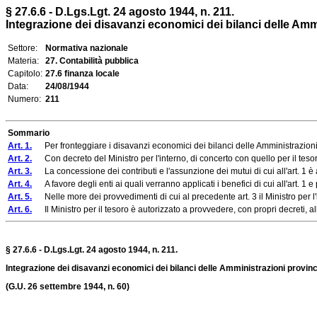
§ 27.6.6 - D.Lgs.Lgt. 24 agosto 1944, n. 211.
Integrazione dei disavanzi economici dei bilanci delle Amm
Settore:
Normativa nazionale
Materia:
27. Contabilità pubblica
Capitolo:
27.6 finanza locale
Data:
24/08/1944
Numero:
211
Sommario
Art. 1.
Per fronteggiare i disavanzi economici dei bilanci delle Amministrazioni pro
Art. 2.
Con decreto del Ministro per l'interno, di concerto con quello per il tesoro, 
Art. 3.
La concessione dei contributi e l'assunzione dei mutui di cui all'art. 1 è aut
Art. 4.
A favore degli enti ai quali verranno applicati i benefici di cui all'art. 1 
Art. 5.
Nelle more dei provvedimenti di cui al precedente art. 3 il Ministro per l'in
Art. 6.
Il Ministro per il tesoro è autorizzato a provvedere, con propri decreti, al
§ 27.6.6 - D.Lgs.Lgt. 24 agosto 1944, n. 211.
Integrazione dei disavanzi economici dei bilanci delle Amministrazioni provinc
(G.U. 26 settembre 1944, n. 60)