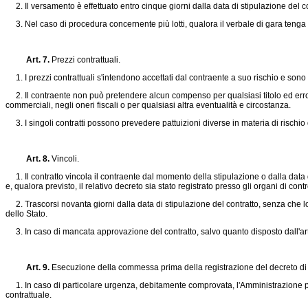
2. Il versamento è effettuato entro cinque giorni dalla data di stipulazione del co
3. Nel caso di procedura concernente più lotti, qualora il verbale di gara tenga luo
Art. 7.
Prezzi contrattuali.
1. I prezzi contrattuali s'intendono accettati dal contraente a suo rischio e sono
2. Il contraente non può pretendere alcun compenso per qualsiasi titolo ed errore ne
commerciali, negli oneri fiscali o per qualsiasi altra eventualità e circostanza.
3. I singoli contratti possono prevedere pattuizioni diverse in materia di rischio 
Art. 8.
Vincoli.
1. Il contratto vincola il contraente dal momento della stipulazione o dalla data 
e, qualora previsto, il relativo decreto sia stato registrato presso gli organi di contr
2. Trascorsi novanta giorni dalla data di stipulazione del contratto, senza che lo
dello Stato.
3. In caso di mancata approvazione del contratto, salvo quanto disposto dall'art. 9
Art. 9.
Esecuzione della commessa prima della registrazione del decreto di 
1. In caso di particolare urgenza, debitamente comprovata, l'Amministrazione può d
contrattuale.