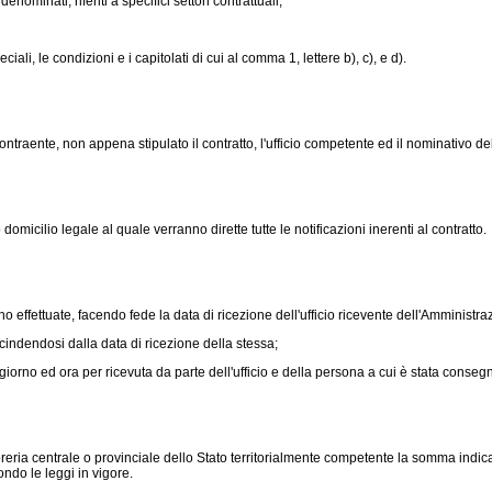
ominati, riferiti a specifici settori contrattuali;
li, le condizioni e i capitolati di cui al comma 1, lettere b), c), e d).
traente, non appena stipulato il contratto, l'ufficio competente ed il nominativo d
domicilio legale al quale verranno dirette tutte le notificazioni inerenti al contratto.
o effettuate, facendo fede la data di ricezione dell'ufficio ricevente dell'Amminist
ndendosi dalla data di ricezione della stessa;
rno ed ora per ricevuta da parte dell'ufficio e della persona a cui è stata conseg
reria centrale o provinciale dello Stato territorialmente competente la somma indic
condo le leggi in vigore.