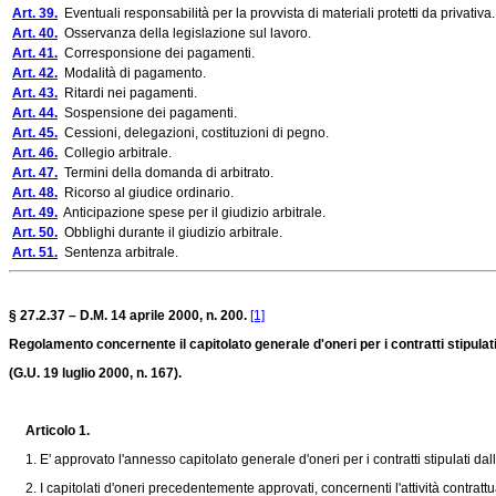
Art. 39.
Eventuali responsabilità per la provvista di materiali protetti da privativa.
Art. 40.
Osservanza della legislazione sul lavoro.
Art. 41.
Corresponsione dei pagamenti.
Art. 42.
Modalità di pagamento.
Art. 43.
Ritardi nei pagamenti.
Art. 44.
Sospensione dei pagamenti.
Art. 45.
Cessioni, delegazioni, costituzioni di pegno.
Art. 46.
Collegio arbitrale.
Art. 47.
Termini della domanda di arbitrato.
Art. 48.
Ricorso al giudice ordinario.
Art. 49.
Anticipazione spese per il giudizio arbitrale.
Art. 50.
Obblighi durante il giudizio arbitrale.
Art. 51.
Sentenza arbitrale.
§ 27.2.37 – D.M. 14 aprile 2000, n. 200.
[1]
Regolamento concernente il capitolato generale d'oneri per i contratti stipulat
(G.U. 19 luglio 2000, n. 167).
Articolo 1.
1. E' approvato l'annesso capitolato generale d'oneri per i contratti stipulati da
2. I capitolati d'oneri precedentemente approvati, concernenti l'attività contrattu