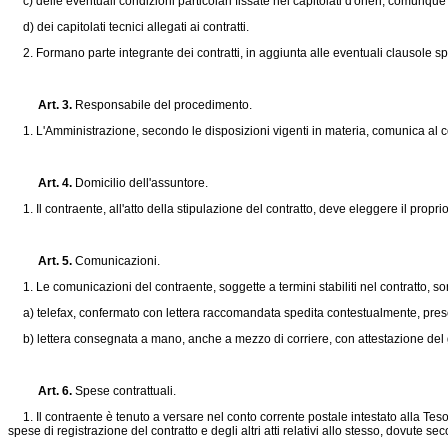
c) delle eventuali condizioni particolari fissate nei capitolati d'oneri, comunque den
d) dei capitolati tecnici allegati ai contratti.
2. Formano parte integrante dei contratti, in aggiunta alle eventuali clausole specia
Art. 3.
Responsabile del procedimento.
1. L'Amministrazione, secondo le disposizioni vigenti in materia, comunica al con
Art. 4.
Domicilio dell'assuntore.
1. Il contraente, all'atto della stipulazione del contratto, deve eleggere il proprio 
Art. 5.
Comunicazioni.
1. Le comunicazioni del contraente, soggette a termini stabiliti nel contratto, son
a) telefax, confermato con lettera raccomandata spedita contestualmente, presci
b) lettera consegnata a mano, anche a mezzo di corriere, con attestazione del gio
Art. 6.
Spese contrattuali.
1. Il contraente è tenuto a versare nel conto corrente postale intestato alla Teso
spese di registrazione del contratto e degli altri atti relativi allo stesso, dovute se