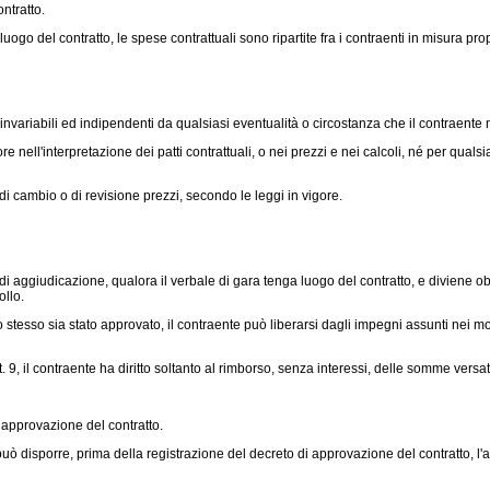
ntratto.
go del contratto, le spese contrattuali sono ripartite fra i contraenti in misura prop
 invariabili ed indipendenti da qualsiasi eventualità o circostanza che il contraente
ll'interpretazione dei patti contrattuali, o nei prezzi e nei calcoli, né per qualsia
di cambio o di revisione prezzi, secondo le leggi in vigore.
di aggiudicazione, qualora il verbale di gara tenga luogo del contratto, e diviene 
ollo.
 stesso sia stato approvato, il contraente può liberarsi dagli impegni assunti nei mo
, il contraente ha diritto soltanto al rimborso, senza interessi, delle somme versate 
approvazione del contratto.
isporre, prima della registrazione del decreto di approvazione del contratto, l'anti