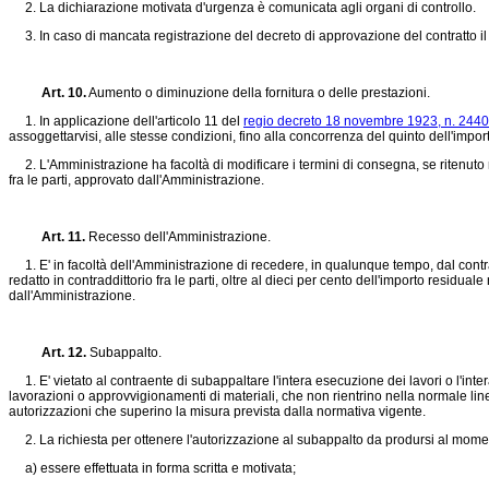
2. La dichiarazione motivata d'urgenza è comunicata agli organi di controllo.
3. In caso di mancata registrazione del decreto di approvazione del contratto il co
Art. 10.
Aumento o diminuzione della fornitura o delle prestazioni.
1. In applicazione dell'articolo 11 del
regio decreto 18 novembre 1923, n. 2440
assoggettarvisi, alle stesse condizioni, fino alla concorrenza del quinto dell'impor
2. L'Amministrazione ha facoltà di modificare i termini di consegna, se ritenuto ne
fra le parti, approvato dall'Amministrazione.
Art. 11.
Recesso dell'Amministrazione.
1. E' in facoltà dell'Amministrazione di recedere, in qualunque tempo, dal contrat
redatto in contraddittorio fra le parti, oltre al dieci per cento dell'importo residu
dall'Amministrazione.
Art. 12.
Subappalto.
1. E' vietato al contraente di subappaltare l'intera esecuzione dei lavori o l'inte
lavorazioni o approvvigionamenti di materiali, che non rientrino nella normale lin
autorizzazioni che superino la misura prevista dalla normativa vigente.
2. La richiesta per ottenere l'autorizzazione al subappalto da prodursi al momento 
a) essere effettuata in forma scritta e motivata;