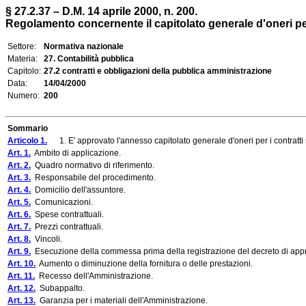
§ 27.2.37 – D.M. 14 aprile 2000, n. 200.
Regolamento concernente il capitolato generale d'oneri per 
Settore:
Normativa nazionale
Materia:
27. Contabilità pubblica
Capitolo:
27.2 contratti e obbligazioni della pubblica amministrazione
Data:
14/04/2000
Numero:
200
Sommario
Articolo 1.
1. E' approvato l'annesso capitolato generale d'oneri per i contratti 
Art. 1.
Ambito di applicazione.
Art. 2.
Quadro normativo di riferimento.
Art. 3.
Responsabile del procedimento.
Art. 4.
Domicilio dell'assuntore.
Art. 5.
Comunicazioni.
Art. 6.
Spese contrattuali.
Art. 7.
Prezzi contrattuali.
Art. 8.
Vincoli.
Art. 9.
Esecuzione della commessa prima della registrazione del decreto di appr
Art. 10.
Aumento o diminuzione della fornitura o delle prestazioni.
Art. 11.
Recesso dell'Amministrazione.
Art. 12.
Subappalto.
Art. 13.
Garanzia per i materiali dell'Amministrazione.