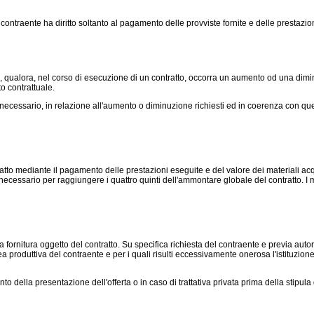
ntraente ha diritto soltanto al pagamento delle provviste fornite e delle prestazion
, qualora, nel corso di esecuzione di un contratto, occorra un aumento od una diminu
to contrattuale.
cessario, in relazione all'aumento o diminuzione richiesti ed in coerenza con quelli
to mediante il pagamento delle prestazioni eseguite e del valore dei materiali acqu
ale necessario per raggiungere i quattro quinti dell'ammontare globale del contratto. I 
ra fornitura oggetto del contratto. Su specifica richiesta del contraente e previa aut
ea produttiva del contraente e per i quali risulti eccessivamente onerosa l'istituzio
della presentazione dell'offerta o in caso di trattativa privata prima della stipula 