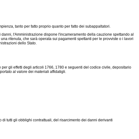
pienza, tanto per fatto proprio quanto per fatto dei subappaltatori.
eriori danni, l'Amministrazione dispone l'incameramento della cauzione spettando al
una ritenuta, che sarà operata sui pagamenti spettanti per le provviste o i lavori
istrazioni dello Stato.
er gli effetti degli articoli 1766, 1780 e seguenti del codice civile, depositario
rtato al valore dei materiali affidatigli.
 tutti gli obblighi contrattuali, del risarcimento dei danni derivanti