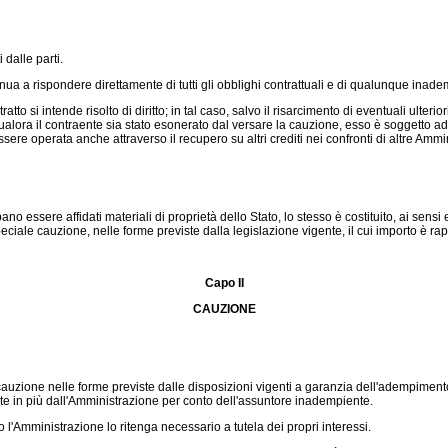
dalle parti.
a a rispondere direttamente di tutti gli obblighi contrattuali e di qualunque inadem
tto si intende risolto di diritto; in tal caso, salvo il risarcimento di eventuali ult
alora il contraente sia stato esonerato dal versare la cauzione, esso è soggetto ad 
ssere operata anche attraverso il recupero su altri crediti nei confronti di altre Ammin
ssere affidati materiali di proprietà dello Stato, lo stesso è costituito, ai sensi e p
peciale cauzione, nelle forme previste dalla legislazione vigente, il cui importo è rappo
Capo II
CAUZIONE
uzione nelle forme previste dalle disposizioni vigenti a garanzia dell'adempimento di
e in più dall'Amministrazione per conto dell'assuntore inadempiente.
l'Amministrazione lo ritenga necessario a tutela dei propri interessi.