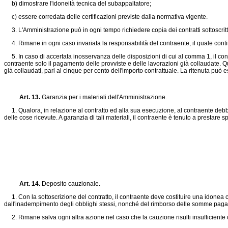
b) dimostrare l'idoneità tecnica del subappaltatore;
c) essere corredata delle certificazioni previste dalla normativa vigente.
3. L'Amministrazione può in ogni tempo richiedere copia dei contratti sottoscritti 
4. Rimane in ogni caso invariata la responsabilità del contraente, il quale continu
5. In caso di accertata inosservanza delle disposizioni di cui al comma 1, il contra
contraente solo il pagamento delle provviste e delle lavorazioni già collaudate. Qu
già collaudati, pari al cinque per cento dell'importo contrattuale. La ritenuta può e
Art. 13.
Garanzia per i materiali dell'Amministrazione.
1. Qualora, in relazione al contratto ed alla sua esecuzione, al contraente debbano e
delle cose ricevute. A garanzia di tali materiali, il contraente è tenuto a prestare s
Art. 14.
Deposito cauzionale.
1. Con la sottoscrizione del contratto, il contraente deve costituire una idonea ca
dall'inadempimento degli obblighi stessi, nonché del rimborso delle somme pagat
2. Rimane salva ogni altra azione nel caso che la cauzione risulti insufficiente o 