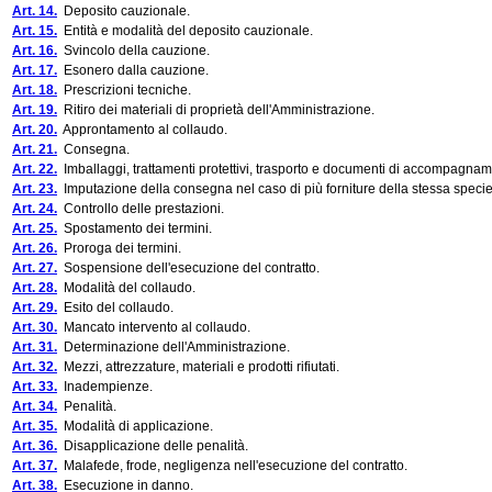
Art. 14.
Deposito cauzionale.
Art. 15.
Entità e modalità del deposito cauzionale.
Art. 16.
Svincolo della cauzione.
Art. 17.
Esonero dalla cauzione.
Art. 18.
Prescrizioni tecniche.
Art. 19.
Ritiro dei materiali di proprietà dell'Amministrazione.
Art. 20.
Approntamento al collaudo.
Art. 21.
Consegna.
Art. 22.
Imballaggi, trattamenti protettivi, trasporto e documenti di accompagname
Art. 23.
Imputazione della consegna nel caso di più forniture della stessa specie o
Art. 24.
Controllo delle prestazioni.
Art. 25.
Spostamento dei termini.
Art. 26.
Proroga dei termini.
Art. 27.
Sospensione dell'esecuzione del contratto.
Art. 28.
Modalità del collaudo.
Art. 29.
Esito del collaudo.
Art. 30.
Mancato intervento al collaudo.
Art. 31.
Determinazione dell'Amministrazione.
Art. 32.
Mezzi, attrezzature, materiali e prodotti rifiutati.
Art. 33.
Inadempienze.
Art. 34.
Penalità.
Art. 35.
Modalità di applicazione.
Art. 36.
Disapplicazione delle penalità.
Art. 37.
Malafede, frode, negligenza nell'esecuzione del contratto.
Art. 38.
Esecuzione in danno.