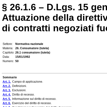
§ 26.1.6 – D.Lgs. 15 gen
Attuazione della diretti
di contratti negoziati fu
Settore:
Normativa nazionale
Materia:
26. Consumatore (tutela)
Capitolo:
26.1 consumatore (tutela)
Data:
15/01/1992
Numero:
50
Sommario
Art. 1.
Campo di applicazione.
Art. 2.
Definizioni.
Art. 3.
Esclusioni.
Art. 4.
Diritto di recesso.
Art. 5.
Informazione sul diritto di recesso.
Art. 6.
Esercizio del diritto di recesso.