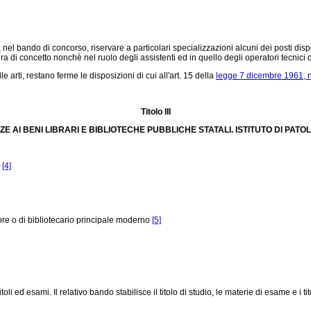
el bando di concorso, riservare a particolari specializzazioni alcuni dei posti disponi
riera di concetto nonchè nel ruolo degli assistenti ed in quello degli operatori tecnici 
 arti, restano ferme le disposizioni di cui all'art. 15 della
legge 7 dicembre 1961, 
Titolo III
 Al BENI LIBRARI E BIBLIOTECHE PUBBLICHE STATALI. ISTITUTO DI PATO
e
[4]
ore o di bibliotecario principale moderno
[5]
ed esami. Il relativo bando stabilisce il titolo di studio, le materie di esame e i titol