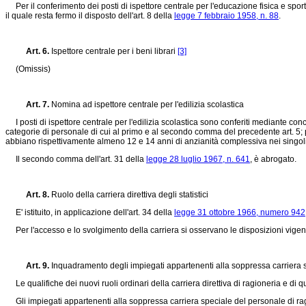
Per il conferimento dei posti di ispettore centrale per l'educazione fisica e sporti
il quale resta fermo il disposto dell'art. 8 della
legge 7 febbraio 1958, n. 88
.
Art. 6.
Ispettore centrale per i beni librari
[3]
(Omissis)
Art. 7.
Nomina ad ispettore centrale per l'edilizia scolastica
I posti di ispettore centrale per l'edilizia scolastica sono conferiti mediante conco
categorie di personale di cui al primo e al secondo comma del precedente art. 5; per il
abbiano rispettivamente almeno 12 e 14 anni di anzianità complessiva nei singoli ru
Il secondo comma dell'art. 31 della
legge 28 luglio 1967, n. 641
, è abrogato.
Art. 8.
Ruolo della carriera direttiva degli statistici
E' istituito, in applicazione dell'art. 34 della
legge 31 ottobre 1966, numero 942
Per l'accesso e lo svolgimento della carriera si osservano le disposizioni vigenti 
Art. 9.
Inquadramento degli impiegati appartenenti alla soppressa carriera 
Le qualifiche dei nuovi ruoli ordinari della carriera direttiva di ragioneria e di qu
Gli impiegati appartenenti alla soppressa carriera speciale del personale di ragion