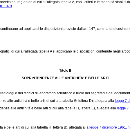
cetto dei ragionieri di cui all'allegata tabella A, con i criteri e le modalità stabiliti d
 n. 1079
.
 continuano ad applicarsi le disposizioni previste dall'art. 147, comma undicesimo,
afici di cui all'allegata tabella A si applicano le disposizioni contenute negli artic
Titolo II
SOPRINTENDENZE ALLE ANTICHITA' E BELLE ARTI
 radiologi e dei tecnici di laboratorio scientifico e ruolo dei segretari e dei documenta
ze alle antichità e belle arti, di cui alla tabella G, lettera D), allegata alla
legge 7 d
nze alle antichità e belle arti di cui alla tabella H, lettera E), allegata alla
legge 7
e belle arti di cui alla tabella H, lettera B), allegata alla
legge 7 dicembre 1961, n