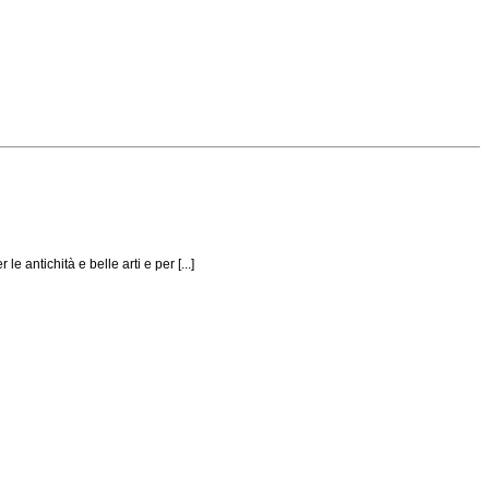
e antichità e belle arti e per [...]
i