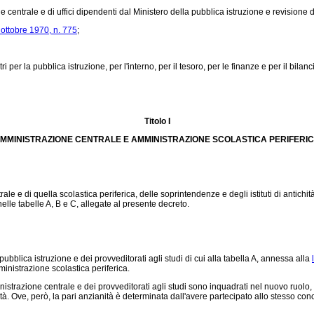
 centrale e di uffici dipendenti dal Ministero della pubblica istruzione e revisione d
ottobre 1970, n. 775
;
i per la pubblica istruzione, per l'interno, per il tesoro, per le finanze e per il bi
Titolo I
MMINISTRAZIONE CENTRALE E AMMINISTRAZIONE SCOLASTICA PERIFERI
 e di quella scolastica periferica, delle soprintendenze e degli istituti di antichità
i nelle tabelle A, B e C, allegate al presente decreto.
ubblica istruzione e dei provveditorati agli studi di cui alla tabella A, annessa alla
ministrazione scolastica periferica.
nistrazione centrale e dei provveditorati agli studi sono inquadrati nel nuovo ruolo,
età. Ove, però, la pari anzianità è determinata dall'avere partecipato allo stesso con