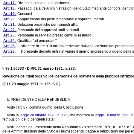
Art. 17.
Divieto di comandi e di distacchi
Art. 18.
Passaggi da altre Amministrazioni dello Stato mediante concorsi per titol
Art. 19.
Concorsi
Art. 20.
Soppressione dei posti temporanei e soprannumerari
Art. 21.
Dotazioni organiche per i singoli uffici
Art. 22.
Personale dei soppressi ruoli separati
Art. 23.
Personale in servizio presso centri di restauro
Art. 24.
Qualifica "ad personam"
Art. 25.
All'onere di lire 910 milioni derivante dall'applicazione del presente decr
Art. 26.
Il presente decreto entra in vigore il giorno successivo a quello della su
§ 98.1.30533 - D.P.R. 31 marzo 1971, n. 283.
Revisione dei ruoli organici del personale del Ministero della pubblica istruzio
(G.U. 29 maggio 1971, n. 135, S.O.)
IL PRESIDENTE DELLA REPUBBLICA
Visto l'art. 87, comma quinto, della Costituzione;
Vista la
legge 28 ottobre 1970, n. 775
, che modifica la
legge 18 marzo 1968, n
retribuzioni dei dipendenti statali;
Visti i decreti del Presidente della Repubblica 28 dicembre 1970, n. 1077, n. 1078 
delle Amministrazioni dello Stato e i nuovi stipendi, paghe e retribuzioni del p