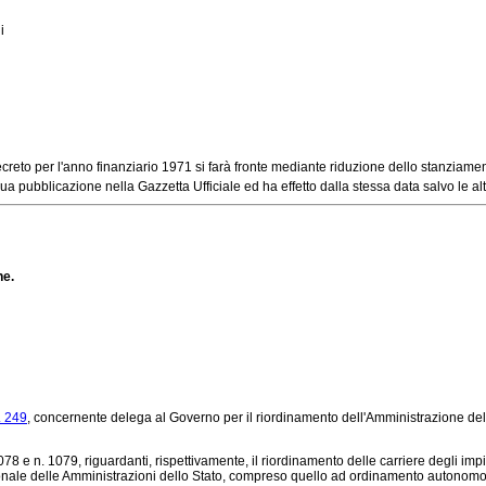
i
eto per l'anno finanziario 1971 si farà fronte mediante riduzione dello stanziamento 
a pubblicazione nella Gazzetta Ufficiale ed ha effetto dalla stessa data salvo le al
ne.
. 249
, concernente delega al Governo per il riordinamento dell'Amministrazione dello 
e n. 1079, riguardanti, rispettivamente, il riordinamento delle carriere degli impie
ersonale delle Amministrazioni dello Stato, compreso quello ad ordinamento autonomo