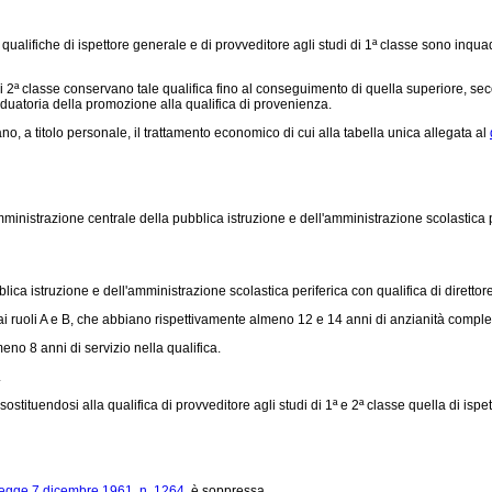
qualifiche di ispettore generale e di provveditore agli studi di 1ª classe sono inqua
i 2ª classe conservano tale qualifica fino al conseguimento di quella superiore, secon
aduatoria della promozione alla qualifica di provenienza.
no, a titolo personale, il trattamento economico di cui alla tabella unica allegata al
ministrazione centrale della pubblica istruzione e dell'amministrazione scolastica per
ica istruzione e dell'amministrazione scolastica periferica con qualifica di direttore
 ai ruoli A e B, che abbiano rispettivamente almeno 12 e 14 anni di anzianità compless
meno 8 anni di servizio nella qualifica.
.
ostituendosi alla qualifica di provveditore agli studi di 1ª e 2ª classe quella di ispe
legge 7 dicembre 1961, n. 1264
, è soppressa.