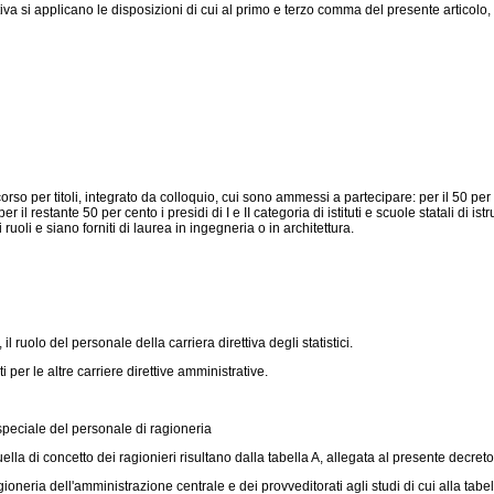
va si applicano le disposizioni di cui al primo e terzo comma del presente articolo, sa
rso per titoli, integrato da colloquio, cui sono ammessi a partecipare: per il 50 per 
 restante 50 per cento i presidi di I e II categoria di istituti e scuole statali di ist
oli e siano forniti di laurea in ingegneria o in architettura.
, il ruolo del personale della carriera direttiva degli statistici.
per le altre carriere direttive amministrative.
speciale del personale di ragioneria
ella di concetto dei ragionieri risultano dalla tabella A, allegata al presente decreto
eria dell'amministrazione centrale e dei provveditorati agli studi di cui alla tabel