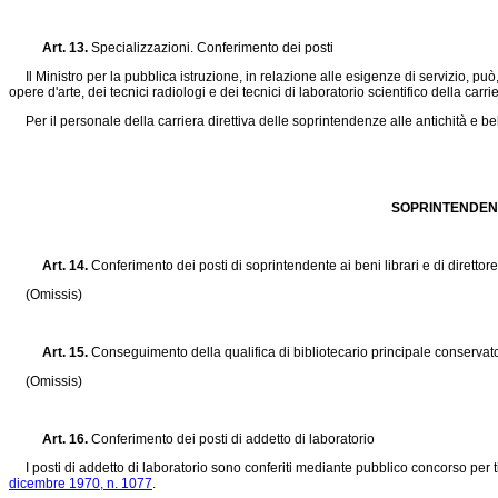
Art. 13.
Specializzazioni.
Conferimento dei posti
Il Ministro per la pubblica istruzione, in relazione alle esigenze di servizio, può, n
opere d'arte, dei tecnici radiologi e dei tecnici di laboratorio scientifico della car
Per il personale della carriera direttiva delle soprintendenze alle antichità e belle
SOPRINTENDENZE
Art. 14.
Conferimento dei posti di soprintendente ai beni librari e di direttor
(Omissis)
Art. 15.
Conseguimento della qualifica di bibliotecario principale conservat
(Omissis)
Art. 16.
Conferimento dei posti di addetto di laboratorio
I posti di addetto di laboratorio sono conferiti mediante pubblico concorso per titoli 
dicembre 1970, n. 1077
.