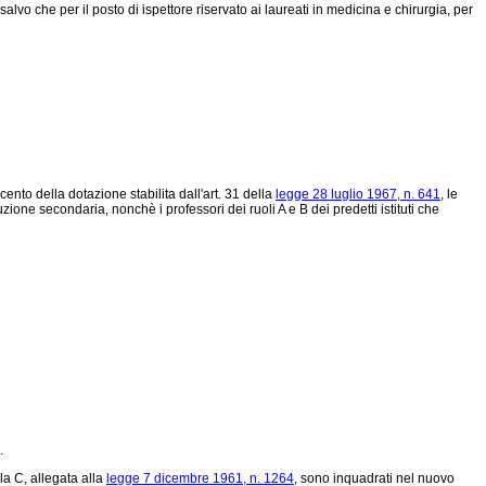
lvo che per il posto di ispettore riservato ai laureati in medicina e chirurgia, per
cento della dotazione stabilita dall'art. 31 della
legge 28 luglio 1967, n. 641
, le
ruzione secondaria, nonchè i professori dei ruoli A e B dei predetti istituti che
.
la C, allegata alla
legge 7 dicembre 1961, n. 1264
, sono inquadrati nel nuovo