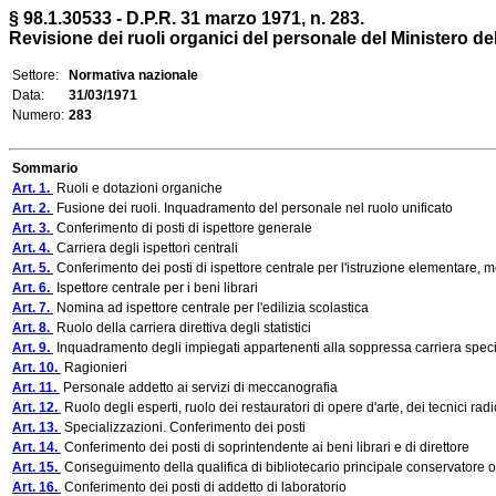
§ 98.1.30533 - D.P.R. 31 marzo 1971, n. 283.
Revisione dei ruoli organici del personale del Ministero del
Settore:
Normativa nazionale
Data:
31/03/1971
Numero:
283
Sommario
Art. 1.
Ruoli e dotazioni organiche
Art. 2.
Fusione dei ruoli. Inquadramento del personale nel ruolo unificato
Art. 3.
Conferimento di posti di ispettore generale
Art. 4.
Carriera degli ispettori centrali
Art. 5.
Conferimento dei posti di ispettore centrale per l'istruzione elementare, media
Art. 6.
Ispettore centrale per i beni librari
Art. 7.
Nomina ad ispettore centrale per l'edilizia scolastica
Art. 8.
Ruolo della carriera direttiva degli statistici
Art. 9.
Inquadramento degli impiegati appartenenti alla soppressa carriera speci
Art. 10.
Ragionieri
Art. 11.
Personale addetto ai servizi di meccanografia
Art. 12.
Ruolo degli esperti, ruolo dei restauratori di opere d'arte, dei tecnici radi
Art. 13.
Specializzazioni. Conferimento dei posti
Art. 14.
Conferimento dei posti di soprintendente ai beni librari e di direttore
Art. 15.
Conseguimento della qualifica di bibliotecario principale conservatore o
Art. 16.
Conferimento dei posti di addetto di laboratorio