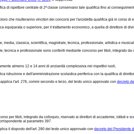
ica di ispettore centrale di 2ª classe conservano tale qualifica fino al conseguiment
o che risulteranno vincitori dei concorsi per l'anzidetta qualifica già in corso di e
fica equiparata o superiore, per il trattamento economico, a quella di direttore di div
 media, classica, scientifica, magistrale, tecnica, professionale, artistica e musicale
le, tecnica e professionale sono conferiti mediante concorso per titoli, integrato da c
vamente almeno 12 e 14 anni di anzianità complessiva nei rispettivi ruoli;
ca istruzione e dell'amministrazione scolastica periferica con la qualifica di direttor
i applica l'art. 276, commi secondo e terzo, del testo unico approvato con
decreto de
so per titoli, integrato da colloquio, riservato ai direttori di accademie, istituti e sc
corrispondente al parametro 397.
plica il disposto dell'art. 280 del testo unico approvato con
decreto del Presidente 