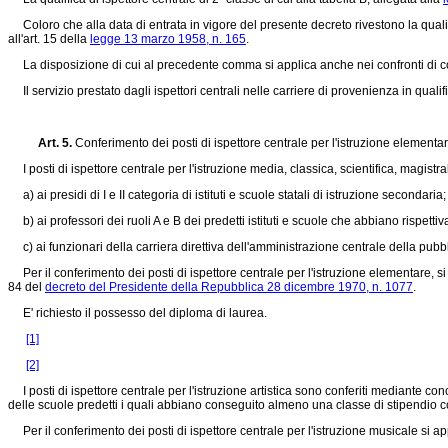
Coloro che alla data di entrata in vigore del presente decreto rivestono la qualif
all'art. 15 della
legge 13 marzo 1958, n. 165
.
La disposizione di cui al precedente comma si applica anche nei confronti di color
Il servizio prestato dagli ispettori centrali nelle carriere di provenienza in quali
Art. 5.
Conferimento dei posti di ispettore centrale per l'istruzione elementare,
I posti di ispettore centrale per l'istruzione media, classica, scientifica, magistra
a) ai presidi di I e II categoria di istituti e scuole statali di istruzione secondaria;
b) ai professori dei ruoli A e B dei predetti istituti e scuole che abbiano rispetti
c) ai funzionari della carriera direttiva dell'amministrazione centrale della pubbli
Per il conferimento dei posti di ispettore centrale per l'istruzione elementare, s
84 del
decreto del Presidente della Repubblica 28 dicembre 1970, n. 1077
.
E' richiesto il possesso del diploma di laurea.
[1]
[2]
I posti di ispettore centrale per l'istruzione artistica sono conferiti mediante concor
delle scuole predetti i quali abbiano conseguito almeno una classe di stipendio 
Per il conferimento dei posti di ispettore centrale per l'istruzione musicale si ap