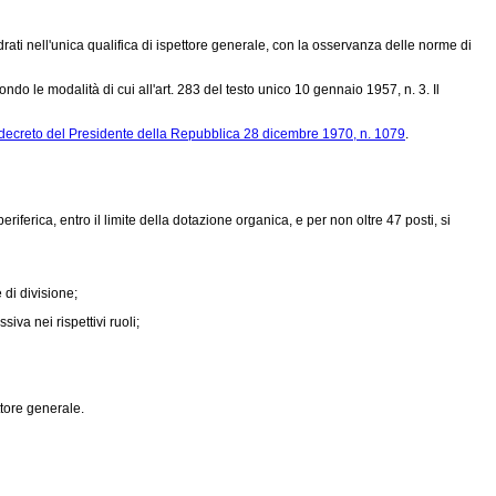
drati nell'unica qualifica di ispettore generale, con la osservanza delle norme di
do le modalità di cui all'art. 283 del testo unico 10 gennaio 1957, n. 3. Il
decreto del Presidente della Repubblica 28 dicembre 1970, n. 1079
.
iferica, entro il limite della dotazione organica, e per non oltre 47 posti, si
 di divisione;
iva nei rispettivi ruoli;
ttore generale.