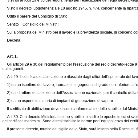
Visti gli articoli 29 e 30 del regolamento per l'esecuzione del regio decreto-le
Visto il decreto luogotenenziale 10 agosto 1945, n. 474, concernente la ripartizion
Udito il parere del Consiglio di Stato;
Sentito il Consiglio dei Ministri;
Sulla proposta del Ministro per il lavoro e la previdenza sociale, di concerto con 
Decreta:
Art. 1.
Gli articoli 29 e 30 del regolamento per l'esecuzione del regio
decreto-legge 9 
dai seguenti:
Art. 29. Il certificato di abilitazione è rilasciato dagli uffici dell'Ispettorato de
1) da un ispettore del lavoro, laureato in ingegneria, di grado non inferiore all'ot
2) dal direttore della sezione dell'Associazione nazionale per il controllo della 
3) da un esperto in materia di impianti di generazione di vapore.
Il certificato di abilitazione deve essere conforme al modello stabilito dal Minis
Art. 30. Con decreto Ministeriale sono stabilite le sedi e le epoche in cui si svolg
dei certificati medesimi. Sono altresì stabilite le norme per l'equipollenza dei certifi
Il presente decreto, munito del sigillo dello Stato, sarà inserto nella Raccolta uffi