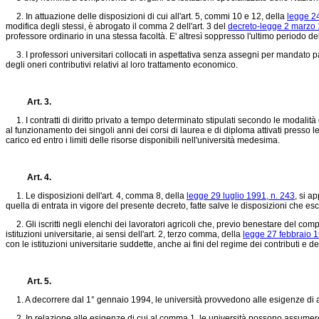
2. In attuazione delle disposizioni di cui all'art. 5, commi 10 e 12, della
legge 2
modifica degli stessi, è abrogato il comma 2 dell'art. 3 del
decreto-legge 2 marzo 
professore ordinario in una stessa facoltà. E' altresì soppresso l'ultimo periodo de
3. I professori universitari collocati in aspettativa senza assegni per mandato pa
degli oneri contributivi relativi al loro trattamento economico.
Art. 3.
1. I contratti di diritto privato a tempo determinato stipulati secondo le modalità d
al funzionamento dei singoli anni dei corsi di laurea e di diploma attivati presso
carico ed entro i limiti delle risorse disponibili nell'università medesima.
Art. 4.
1. Le disposizioni dell'art. 4, comma 8, della
legge 29 luglio 1991, n. 243
, si a
quella di entrata in vigore del presente decreto, fatte salve le disposizioni che e
2. Gli iscritti negli elenchi dei lavoratori agricoli che, previo benestare del compe
istituzioni universitarie, ai sensi dell'art. 2, terzo comma, della
legge 27 febbraio 1
con le istituzioni universitarie suddette, anche ai fini del regime dei contributi e d
Art. 5.
1. A decorrere dal 1° gennaio 1994, le università provvedono alle esigenze di app
2. In relazione alle esigenze di cui al comma 1, le università possono assumere, co