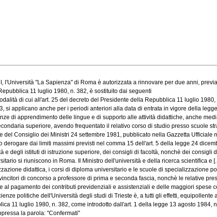
, l'Università "La Sapienza" di Roma è autorizzata a rinnovare per due anni, previa i
epubblica 11 luglio 1980, n. 382, è sostituito dai seguenti
alità di cui all'art. 25 del decreto del Presidente della Repubblica 11 luglio 1980, n.
si applicano anche per i periodi anteriori alla data di entrata in vigore della legge [
 di apprendimento delle lingue e di supporto alle attività didattiche, anche median
condaria superiore, avendo frequentato il relativo corso di studio presso scuole stran
e del Consiglio dei Ministri 24 settembre 1981, pubblicato nella Gazzetta Ufficiale n. 
ogare dai limiti massimi previsti nel comma 15 dell'art. 5 della legge 24 dicembre
egli istituti di istruzione superiore, dei consigli di facoltà, nonchè dei consigli di 
io si riuniscono in Roma. Il Ministro dell'università e della ricerca scientifica e [..
one didattica, i corsi di diploma universitario e le scuole di specializzazione pos
ori di concorso a professore di prima e seconda fascia, nonchè le relative prese d
e al pagamento dei contributi previdenziali e assistenziali e delle maggiori spese co
politiche dell'Università degli studi di Trieste è, a tutti gli effetti, equipollente all
 11 luglio 1980, n. 382, come introdotto dall'art. 1 della legge 13 agosto 1984, n. 4
pressa la parola: "Confermati"