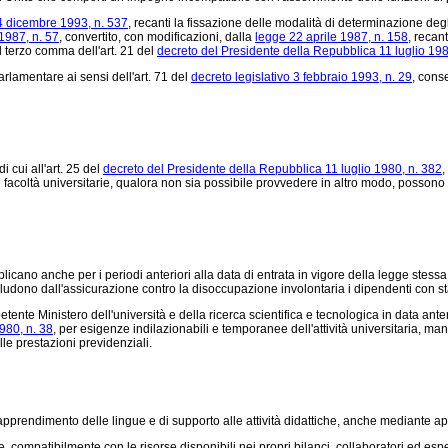
4 dicembre 1993, n. 537
, recanti la fissazione delle modalità di determinazione degl
1987, n. 57
, convertito, con modificazioni, dalla
legge 22 aprile 1987, n. 158
, recan
l terzo comma dell'art. 21 del
decreto del Presidente della Repubblica 11 luglio 198
rlamentare ai sensi dell'art. 71 del
decreto legislativo 3 febbraio 1993, n. 29
, cons
i cui all'art. 25 del
decreto del Presidente della Repubblica 11 luglio 1980, n. 382
,
 le facoltà universitarie, qualora non sia possibile provvedere in altro modo, posso
pplicano anche per i periodi anteriori alla data di entrata in vigore della legge stessa
scludono dall'assicurazione contro la disoccupazione involontaria i dipendenti con st
tente Ministero dell'università e della ricerca scientifica e tecnologica in data anter
980, n. 38
, per esigenze indilazionabili e temporanee dell'attività universitaria, mante
elle prestazioni previdenziali.
rendimento delle lingue e di supporto alle attività didattiche, anche mediante appos
mpatibilmente con le risorse disponibili nei propri bilanci, collaboratori ed esperti