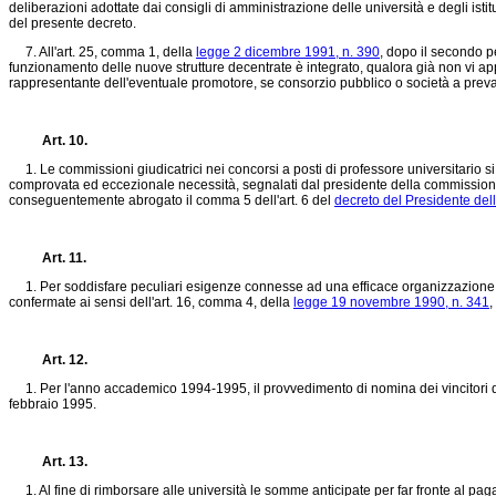
deliberazioni adottate dai consigli di amministrazione delle università e degli istitu
del presente decreto.
7. All'art. 25, comma 1, della
legge 2 dicembre 1991, n. 390
, dopo il secondo pe
funzionamento delle nuove strutture decentrate è integrato, qualora già non vi ap
rappresentante dell'eventuale promotore, se consorzio pubblico o società a preval
Art. 10.
1. Le commissioni giudicatrici nei concorsi a posti di professore universitario si r
comprovata ed eccezionale necessità, segnalati dal presidente della commissione. 
conseguentemente abrogato il comma 5 dell'art. 6 del
decreto del Presidente de
Art. 11.
1. Per soddisfare peculiari esigenze connesse ad una efficace organizzazione did
confermate ai sensi dell'art. 16, comma 4, della
legge 19 novembre 1990, n. 341
,
Art. 12.
1. Per l'anno accademico 1994-1995, il provvedimento di nomina dei vincitori di 
febbraio 1995.
Art. 13.
1. Al fine di rimborsare alle università le somme anticipate per far fronte al pagame