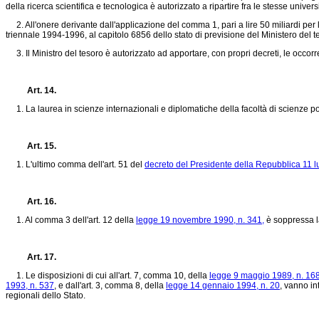
della ricerca scientifica e tecnologica è autorizzato a ripartire fra le stesse unive
2. All'onere derivante dall'applicazione del comma 1, pari a lire 50 miliardi per 
triennale 1994-1996, al capitolo 6856 dello stato di previsione del Ministero del t
3. Il Ministro del tesoro è autorizzato ad apportare, con propri decreti, le occorre
Art. 14.
1. La laurea in scienze internazionali e diplomatiche della facoltà di scienze politic
Art. 15.
1. L'ultimo comma dell'art. 51 del
decreto del Presidente della Repubblica 11 l
Art. 16.
1. Al comma 3 dell'art. 12 della
legge 19 novembre 1990, n. 341,
è soppressa la
Art. 17.
1. Le disposizioni di cui all'art. 7, comma 10, della
legge 9 maggio 1989, n. 16
1993, n. 537
, e dall'art. 3, comma 8, della
legge 14 gennaio 1994, n. 20
, vanno in
regionali dello Stato.