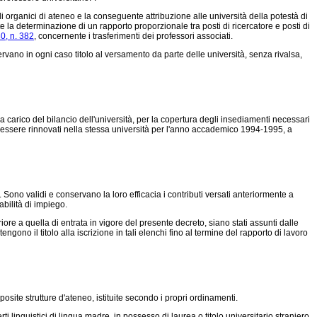
i organici di ateneo e la conseguente attribuzione alle università della potestà di
te la determinazione di un rapporto proporzionale tra posti di ricercatore e posti di
0, n. 382
, concernente i trasferimenti dei professori associati.
ervano in ogni caso titolo al versamento da parte delle università, senza rivalsa,
 a carico del bilancio dell'università, per la copertura degli insediamenti necessari
no essere rinnovati nella stessa università per l'anno accademico 1994-1995, a
. Sono validi e conservano la loro efficacia i contributi versati anteriormente a
abilità di impiego.
iore a quella di entrata in vigore del presente decreto, siano stati assunti dalle
ngono il titolo alla iscrizione in tali elenchi fino al termine del rapporto di lavoro
ite strutture d'ateneo, istituite secondo i propri ordinamenti.
 linguistici di lingua madre, in possesso di laurea o titolo universitario straniero