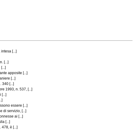
ntesa [...]
 [...]
...]
te apposite [...]
iere [...]
340 [...]
 1993, n. 537, [...]
[...]
.]
sono essere [...]
i servizio, [...]
nnesse ai [...]
a [...]
78, è [...]