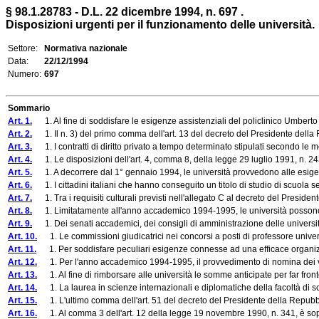
§ 98.1.28783 - D.L. 22 dicembre 1994, n. 697 .
Disposizioni urgenti per il funzionamento delle università.
Settore:
Normativa nazionale
Data:
22/12/1994
Numero:
697
Sommario
Art. 1.
1. Al fine di soddisfare le esigenze assistenziali del policlinico Umberto I
Art. 2.
1. Il n. 3) del primo comma dell'art. 13 del decreto del Presidente della R
Art. 3.
1. I contratti di diritto privato a tempo determinato stipulati secondo le mod
Art. 4.
1. Le disposizioni dell'art. 4, comma 8, della legge 29 luglio 1991, n. 243, 
Art. 5.
1. A decorrere dal 1° gennaio 1994, le università provvedono alle esigenze
Art. 6.
1. I cittadini italiani che hanno conseguito un titolo di studio di scuola se
Art. 7.
1. Tra i requisiti culturali previsti nell'allegato C al decreto del President
Art. 8.
1. Limitatamente all'anno accademico 1994-1995, le università possono der
Art. 9.
1. Dei senati accademici, dei consigli di amministrazione delle università e d
Art. 10.
1. Le commissioni giudicatrici nei concorsi a posti di professore universitar
Art. 11.
1. Per soddisfare peculiari esigenze connesse ad una efficace organizzazi
Art. 12.
1. Per l'anno accademico 1994-1995, il provvedimento di nomina dei vincit
Art. 13.
1. Al fine di rimborsare alle università le somme anticipate per far front
Art. 14.
1. La laurea in scienze internazionali e diplomatiche della facoltà di scienze 
Art. 15.
1. L'ultimo comma dell'art. 51 del decreto del Presidente della Repubblica
Art. 16.
1. Al comma 3 dell'art. 12 della legge 19 novembre 1990, n. 341, è sop