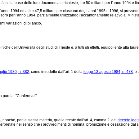
rsità, sulla base delle loro documentate richieste, lire 50 miliardi per l'anno 1994 e 
l'anno 1994 ed a lire 47,5 miliardi per ciascuno degli anni 1995 e 1996, si provvede 
esoro per l'anno 1994, parzialmente utilizzando l'accantonamento relativo al Ministero
nti variazioni di bilancio.
he dell'Università degli studi di Trieste è, a tutti gli effetti, equipollente alla laure
uglio 1980, n. 382
, come introdotto dall'art. 1 della
legge 13 agosto 1984, n. 478
, è
 parola: "Confermati".
8
, nonchè, per la stessa materia, quelle recate dall'art. 4, comma 2, del
decreto legis
terpretate nel senso che i provvedimenti di nomina, promozione e cessazione dal serv