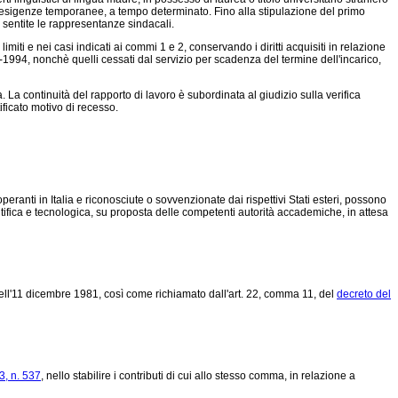
r esigenze temporanee, a tempo determinato. Fino alla stipulazione del primo
à, sentite le rappresentanze sindacali.
iti e nei casi indicati ai commi 1 e 2, conservando i diritti acquisiti in relazione
1994, nonchè quelli cessati dal servizio per scadenza del termine dell'incarico,
 La continuità del rapporto di lavoro è subordinata al giudizio sulla verifica
ificato motivo di recesso.
eranti in Italia e riconosciute o sovvenzionate dai rispettivi Stati esteri, possono
ifica e tecnologica, su proposta delle competenti autorità accademiche, in attesa
 dell'11 dicembre 1981, così come richiamato dall'art. 22, comma 11, del
decreto del
, n. 537
, nello stabilire i contributi di cui allo stesso comma, in relazione a