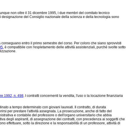
comunque non oltre il 31 dicembre 1995, i due membri del comitato tecnico
di designazione del Consiglio nazionale della scienza e della tecnologia sono
a conseguano entro il primo semestre del corso. Per coloro che siano sprovvisti
95
, è compatibile con l'espletamento delle attività assistenziali, purchè svolte sotto
lizzazione.
re 1992, n. 498
. I contratti concernenti la vendita, l'uso o la locazione finanziaria
dinato a tempo determinato con giovani laureati. Il contratto, di durata
irsi per prestare l'attività assegnata. La prosecuzione, anche di fatto del
istrativa e contabile del professore o dell'organo universitario che abbia
tiva degli aspiranti, di assegnazione dei contratti, con precedenza ai soggetti che
ono effettuare, sotto la direzione e la responsabilità di un professore, attività di