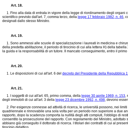
Art. 18.
1. Fino alla data di entrata in vigore della legge di riordinamento degli organi co
scientifico previsto dall'art. 7, comma terzo, della
legge 17 febbraio 1982, n. 46
, c
designati dallo stesso Ministro.
Art. 19.
1. Sono ammessi alle scuole di specializzazione i laureati in medicina e chirurgi
della predetta abilitazione, il periodo di tirocinio di cui alla lettera H) della tabell
la guida e la responsabilità di un tutore. Il mancato conseguimento, entro il primo
Art. 20.
1. Le disposizioni di cui all'art. 6 del
decreto del Presidente della Repubblica 
Art. 21.
1. I soggetti di cui all'art. 65, primo comma, della
legge 30 aprile 1969, n. 153
,
degli immobili di cui all'art. 3 della
legge 23 dicembre 1992, n. 498
, devono essere
2. Per esigenze connesse ad attività di ricerca, le università possono, nei limiti d
quadriennale e rinnovabile una sola volta per un periodo non superiore a due anni, 
rapporto, dopo la scadenza comporta la nullità degli atti compiuti, l'obbligo di re
consentito la prosecuzione del rapporto. Con regolamento del Ministro, adottato sen
abbiano già conseguito il dottorato di ricerca. I titolari dei contratti di cui al pres
tirocinio didattico.