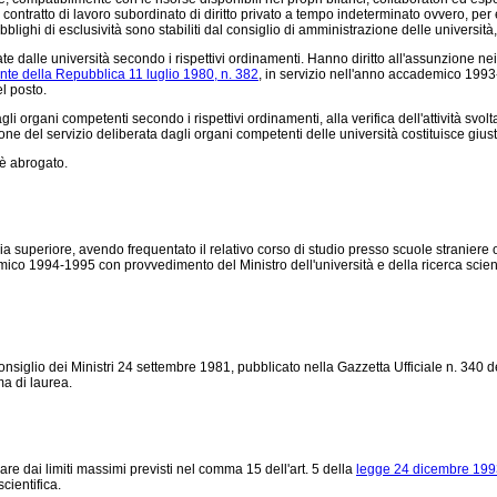
contratto di lavoro subordinato di diritto privato a tempo indeterminato ovvero, pe
 obblighi di esclusività sono stabiliti dal consiglio di amministrazione delle universit
lle università secondo i rispettivi ordinamenti. Hanno diritto all'assunzione nei lim
nte della Repubblica 11 luglio 1980, n. 382
, in servizio nell'anno accademico 1993-
l posto.
rgani competenti secondo i rispettivi ordinamenti, alla verifica dell'attività svolta.
zione del servizio deliberata dagli organi competenti delle università costituisce giust
 è abrogato.
a superiore, avendo frequentato il relativo corso di studio presso scuole straniere op
ico 1994-1995 con provvedimento del Ministro dell'università e della ricerca scient
 Consiglio dei Ministri 24 settembre 1981, pubblicato nella Gazzetta Ufficiale n. 340
ma di laurea.
dai limiti massimi previsti nel comma 15 dell'art. 5 della
legge 24 dicembre 1993
cientifica.