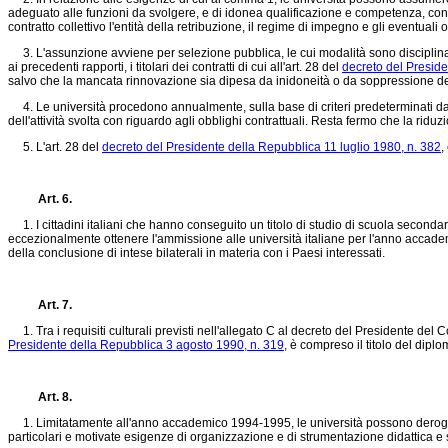
adeguato alle funzioni da svolgere, e di idonea qualificazione e competenza, con 
contratto collettivo l'entità della retribuzione, il regime di impegno e gli eventuali
3. L'assunzione avviene per selezione pubblica, le cui modalità sono disciplinate da
ai precedenti rapporti, i titolari dei contratti di cui all'art. 28 del
decreto del Preside
salvo che la mancata rinnovazione sia dipesa da inidoneità o da soppressione de
4. Le università procedono annualmente, sulla base di criteri predeterminati dagli o
dell'attività svolta con riguardo agli obblighi contrattuali. Resta fermo che la ridu
5. L'art. 28 del
decreto del Presidente della Repubblica 11 luglio 1980, n. 382
,
Art. 6.
1. I cittadini italiani che hanno conseguito un titolo di studio di scuola secondari
eccezionalmente ottenere l'ammissione alle università italiane per l'anno accadem
della conclusione di intese bilaterali in materia con i Paesi interessati.
Art. 7.
1. Tra i requisiti culturali previsti nell'allegato C al decreto del Presidente del
Presidente della Repubblica 3 agosto 1990, n. 319
, è compreso il titolo del diplo
Art. 8.
1. Limitatamente all'anno accademico 1994-1995, le università possono derogare 
particolari e motivate esigenze di organizzazione e di strumentazione didattica e s