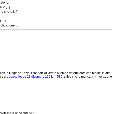
to [...]
 e [...]
 che la [...]
[...]
licazione [...]
con la Regione Lazio, i contratti di lavoro a tempo determinato con medici in atto
re del
decreto-legge 21 dicembre 1993, n. 530
, salvo che la mancata rinnovazione
ofessore universitario.".