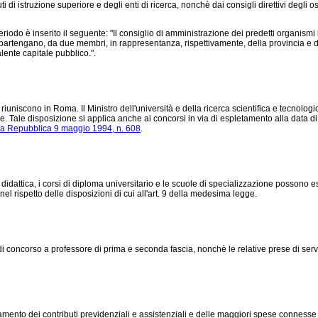
ti di istruzione superiore e degli enti di ricerca, nonchè dai consigli direttivi degli 
riodo è inserito il seguente: "Il consiglio di amministrazione dei predetti organismi ist
partengano, da due membri, in rappresentanza, rispettivamente, della provincia e d
ente capitale pubblico.".
iuniscono in Roma. Il Ministro dell'università e della ricerca scientifica e tecnologi
Tale disposizione si applica anche ai concorsi in via di espletamento alla data di 
lla Repubblica 9 maggio 1994, n. 608
.
attica, i corsi di diploma universitario e le scuole di specializzazione possono es
 nel rispetto delle disposizioni di cui all'art. 9 della medesima legge.
concorso a professore di prima e seconda fascia, nonchè le relative prese di serv
nto dei contributi previdenziali e assistenziali e delle maggiori spese connesse ai con