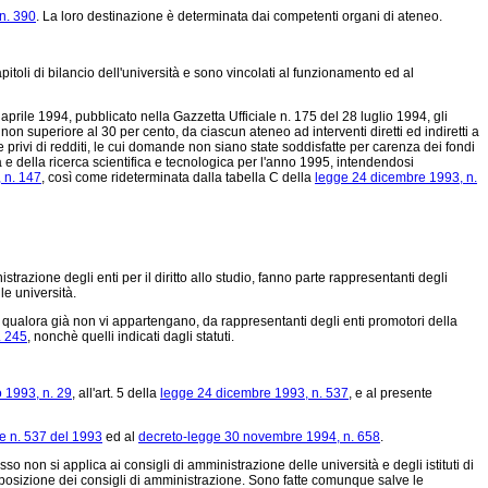
n. 390
. La loro destinazione è determinata dai competenti organi di ateneo.
apitoli di bilancio dell'università e sono vincolati al funzionamento ed al
aprile 1994, pubblicato nella Gazzetta Ufficiale n. 175 del 28 luglio 1994, gli
on superiore al 30 per cento, da ciascun ateneo ad interventi diretti ed indiretti a
 e privi di redditi, le cui domande non siano state soddisfatte per carenza dei fondi
à e della ricerca scientifica e tecnologica per l'anno 1995, intendendosi
 n. 147
, così come rideterminata dalla tabella C della
legge 24 dicembre 1993, n.
trazione degli enti per il diritto allo studio, fanno parte rappresentanti degli
le università.
o, qualora già non vi appartengano, da rappresentanti degli enti promotori della
. 245
, nonchè quelli indicati dagli statuti.
o 1993, n. 29
, all'art. 5 della
legge 24 dicembre 1993, n. 537
, e al presente
e n. 537 del 1993
ed al
decreto-legge 30 novembre 1994, n. 658
.
sso non si applica ai consigli di amministrazione delle università e degli istituti di
 composizione dei consigli di amministrazione. Sono fatte comunque salve le