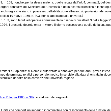
n. 168, nonchè, per la stessa materia, quelle recate dall'art. 4, comma 2, del decre
ani consultivi del Ministero dell'università e della ricerca scientifica e tecnologica,
hirurgia che siano in possesso dell'abilitazione all'esercizio professionale, ovvero
ubblica 19 marzo 1956, n. 303, non si applicano alle università
. 153, sono tenuti ad operare annualmente la riserva di cui all'art. 3 della legge 23 
4. Il presente decreto entra in vigore il giorno successivo a quello della sua pubb
iversità "La Sapienza" di Roma è autorizzata a rinnovare per due anni, previa intesa 
tempo determinato relativi a personale medico in servizio alla data di entrata in vigo
ssistenziale dedotto nella convenzione università-regione.
ica 11 luglio 1980, n. 382
, è sostituito dai seguenti:
Unite che comporti un impegno incompatibile con l'assolvimento delle funzioni di pr