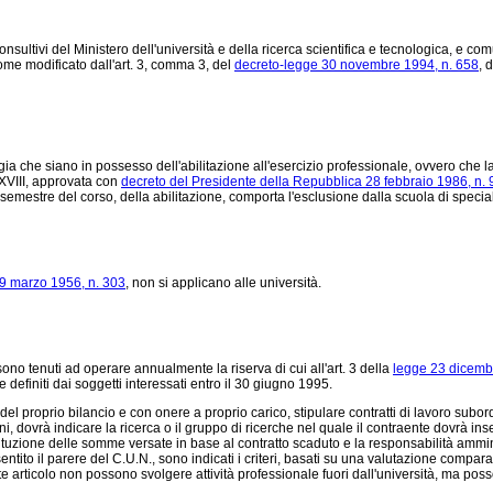
nsultivi del Ministero dell'università e della ricerca scientifica e tecnologica, e 
ome modificato dall'art. 3, comma 3, del
decreto-legge 30 novembre 1994, n. 658
, 
a che siano in possesso dell'abilitazione all'esercizio professionale, ovvero che l
a XVIII, approvata con
decreto del Presidente della Repubblica 28 febbraio 1986, n. 
 semestre del corso, della abilitazione, comporta l'esclusione dalla scuola di specia
19 marzo 1956, n. 303
, non si applicano alle università.
 sono tenuti ad operare annualmente la riserva di cui all'art. 3 della
legge 23 dicemb
 definiti dai soggetti interessati entro il 30 giugno 1995.
el proprio bilancio e con onere a proprio carico, stipulare contratti di lavoro subor
dovrà indicare la ricerca o il gruppo di ricerche nel quale il contraente dovrà inser
stituzione delle somme versate in base al contratto scaduto e la responsabilità ammin
tito il parere del C.U.N., sono indicati i criteri, basati su una valutazione compara
ente articolo non possono svolgere attività professionale fuori dall'università, ma poss