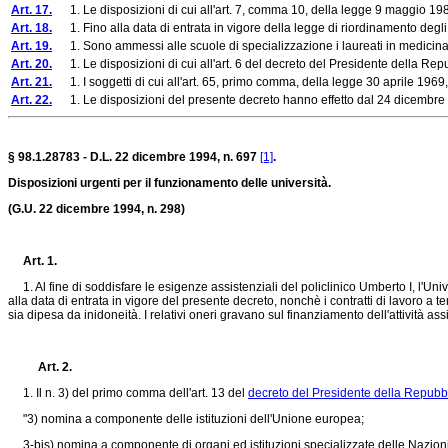
Art. 17.
1. Le disposizioni di cui all'art. 7, comma 10, della legge 9 maggio 1989, 
Art. 18.
1. Fino alla data di entrata in vigore della legge di riordinamento degli org
Art. 19.
1. Sono ammessi alle scuole di specializzazione i laureati in medicina e c
Art. 20.
1. Le disposizioni di cui all'art. 6 del decreto del Presidente della Rep
Art. 21.
1. I soggetti di cui all'art. 65, primo comma, della legge 30 aprile 1969, n
Art. 22.
1. Le disposizioni del presente decreto hanno effetto dal 24 dicembre 199
§ 98.1.28783 - D.L. 22 dicembre 1994, n. 697
[1]
.
Disposizioni urgenti per il funzionamento delle università.
(G.U. 22 dicembre 1994, n. 298)
Art. 1.
1. Al fine di soddisfare le esigenze assistenziali del policlinico Umberto I, l'Un
alla data di entrata in vigore del presente decreto, nonchè i contratti di lavoro a 
sia dipesa da inidoneità. I relativi oneri gravano sul finanziamento dell'attività a
Art. 2.
1. Il n. 3) del primo comma dell'art. 13 del
decreto del Presidente della Repubbl
"3) nomina a componente delle istituzioni dell'Unione europea;
3-bis) nomina a componente di organi ed istituzioni specializzate delle Nazioni 