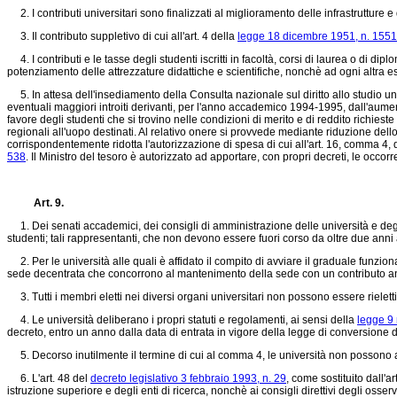
2. I contributi universitari sono finalizzati al miglioramento delle infrastrutture e 
3. Il contributo suppletivo di cui all'art. 4 della
legge 18 dicembre 1951, n. 1551
4. I contributi e le tasse degli studenti iscritti in facoltà, corsi di laurea o di di
potenziamento delle attrezzature didattiche e scientifiche, nonchè ad ogni altra e
5. In attesa dell'insediamento della Consulta nazionale sul diritto allo studio univ
eventuali maggiori introiti derivanti, per l'anno accademico 1994-1995, dall'aument
favore degli studenti che si trovino nelle condizioni di merito e di reddito richiest
regionali all'uopo destinati. Al relativo onere si provvede mediante riduzione dell
corrispondentemente ridotta l'autorizzazione di spesa di cui all'art. 16, comma 4, 
538
. Il Ministro del tesoro è autorizzato ad apportare, con propri decreti, le occorre
Art. 9.
1. Dei senati accademici, dei consigli di amministrazione delle università e degli is
studenti; tali rappresentanti, che non devono essere fuori corso da oltre due anni 
2. Per le università alle quali è affidato il compito di avviare il graduale funzio
sede decentrata che concorrono al mantenimento della sede con un contributo annuo 
3. Tutti i membri eletti nei diversi organi universitari non possono essere rielet
4. Le università deliberano i propri statuti e regolamenti, ai sensi della
legge 9
decreto, entro un anno dalla data di entrata in vigore della legge di conversione 
5. Decorso inutilmente il termine di cui al comma 4, le università non possono a
6. L'art. 48 del
decreto legislativo 3 febbraio 1993, n. 29
, come sostituito dall'ar
istruzione superiore e degli enti di ricerca, nonchè ai consigli direttivi degli oss