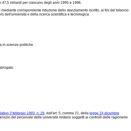
lire 47,5 miliardi per ciascuno degli anni 1995 e 1996.
mediante corrispondente riduzione dello stanziamento iscritto, ai fini del bilancio
 dell'università e della ricerca scientifica e tecnologica.
a in scienze politiche.
 abrogato.
lativo 3 febbraio 1993, n. 29
, dall'art. 5, comma 21, della
legge 24 dicembre
izio del personale delle università restano soggetti ai controlli delle ragionerie