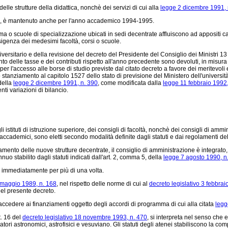
delle strutture della didattica, nonchè dei servizi di cui alla
legge 2 dicembre 1991, 
, è mantenuto anche per l'anno accademico 1994-1995.
ploma o scuole di specializzazione ubicati in sedi decentrate affluiscono ad appositi c
sigenza dei medesimi facoltà, corsi o scuole.
ersitario e della revisione del decreto del Presidente del Consiglio dei Ministri 13 
o delle tasse e dei contributi rispetto all'anno precedente sono devoluti, in misura n
e per l'accesso alle borse di studio previste dal citato decreto a favore dei meritevoli
o stanziamento al capitolo 1527 dello stato di previsione del Ministero dell'universit
della
legge 2 dicembre 1991, n. 390
, come modificata dalla
legge 11 febbraio 1992,
nti variazioni di bilancio.
tituti di istruzione superiore, dei consigli di facoltà, nonchè dei consigli di amminis
accademici, sono eletti secondo modalità definite dagli statuti e dai regolamenti del
namento delle nuove strutture decentrate, il consiglio di amministrazione è integrat
stabilito dagli statuti indicati dall'art. 2, comma 5, della
legge 7 agosto 1990, n
ti immediatamente per più di una volta.
 maggio 1989, n. 168
, nel rispetto delle norme di cui al
decreto legislativo 3 febbrai
del presente decreto.
ccedere ai finanziamenti oggetto degli accordi di programma di cui alla citata
legg
t. 16 del
decreto legislativo 18 novembre 1993, n. 470
, si interpreta nel senso che e
ervatori astronomici, astrofisici e vesuviano. Gli statuti degli atenei stabiliscono la