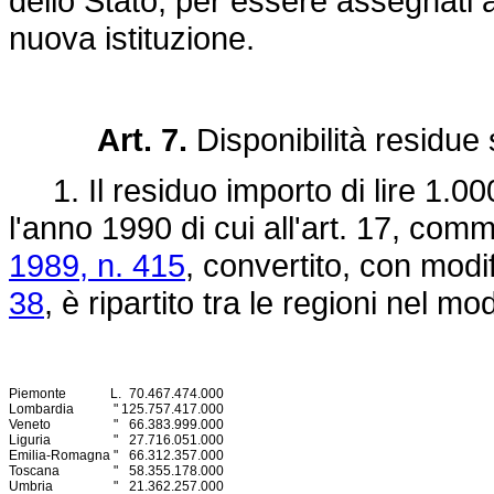
dello Stato, per essere assegnati ai
nuova istituzione.
Art. 7.
Disponibilità residu
1. Il residuo importo di lire 1.00
l'anno 1990 di cui all'art. 17, com
1989, n. 415
, convertito, con modi
38
, è ripartito tra le regioni nel m
Piemonte
L.
70.467.474.000
Lombardia
"
125.757.417.000
Veneto
"
66.383.999.000
Liguria
"
27.716.051.000
Emilia-Romagna
"
66.312.357.000
Toscana
"
58.355.178.000
Umbria
"
21.362.257.000