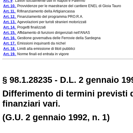
Art. 9
. Lavori socialmente utili in Napoli e Palermo
Art. 10.
Provvidenze per le maestranze del cantiere ENEL di Gioia Tauro
Art. 11.
Rifinanziamento della Artigiancassa
Art. 12.
Finanziamento del programma PRO.R.A.
Art. 13.
Agevolazioni per turisti stranieri motorizzati
Art. 14.
Progetti finalizzati
Art. 15.
Affidamento di funzioni dirigenziali nell'ANAS
Art. 16.
Gestione governativa delle Ferrovie della Sardegna
Art. 17.
Emissioni inquinanti da nichel
Art. 18.
Limiti alla emissione di titoli pubblici
Art. 19.
Norme finali ed entrata in vigore
§ 98.1.28235 - D.L. 2 gennaio 19
Differimento di termini previsti 
finanziari vari.
(G.U. 2 gennaio 1992, n. 1)