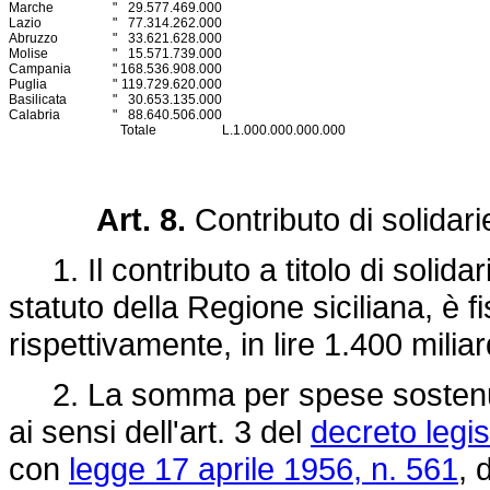
Marche
"
29.577.469.000
Lazio
"
77.314.262.000
Abruzzo
"
33.621.628.000
Molise
"
15.571.739.000
Campania
"
168.536.908.000
Puglia
"
119.729.620.000
Basilicata
"
30.653.135.000
Calabria
"
88.640.506.000
Totale
L.
1.000.000.000.000
Art. 8.
Contributo di solidari
1. Il contributo a titolo di solidari
statuto della Regione siciliana, è f
rispettivamente, in lire 1.400 miliard
2. La somma per spese sostenute 
ai sensi dell'art. 3 del
decreto legis
con
legge 17 aprile 1956, n. 561
, 