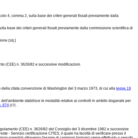
ticolo 4, comma 2, sulla base dei criteri generali fissati previamente dalla
ulla base dei criteri generali fissati previamente dalla commissione scientifica di
ssione
.]
[16]
to (CEE) n. 3626/82
e successive modificazioni.
o della citata convenzione di Washington del 3 marzo 1973, di cui alla
legge 19
o dell'ambiente stabilisce le modalità relative ai controlli in ambito doganale per
n. 874
.
[17]
egolamento (CEE) n. 3626/82
del Consiglio del 3 dicembre 1982 e successive
te - Servizio certificazione CITES, il quale ha facoltà di verificare presso il
azioni parentali attraverso l'esame di campioni biologici viene effettuato a seguito