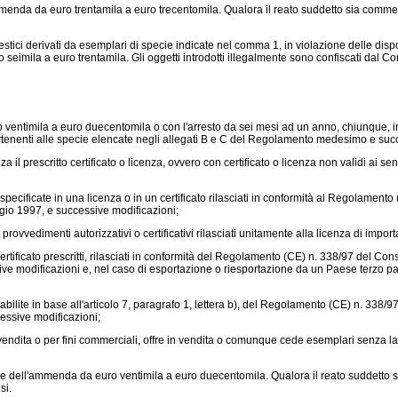
ammenda da euro trentamila a euro trecentomila. Qualora il reato suddetto sia comme
stici derivati da esemplari di specie indicate nel comma 1, in violazione delle disp
imila a euro trentamila. Gli oggetti introdotti illegalmente sono confiscati dal Corp
 ventimila a euro duecentomila o con l'arresto da sei mesi ad un anno, chiunque, i
rtenenti alle specie elencate negli allegati B e C del Regolamento medesimo e suc
l prescritto certificato o licenza, ovvero con certificato o licenza non validi ai se
ecificate in una licenza o in un certificato rilasciati in conformità al
Regolamento (
io 1997, e successive modificazioni;
rovvedimenti autorizzativi o certificativi rilasciati unitamente alla licenza di impor
ificato prescritti, rilasciati in conformità del
Regolamento (CE) n. 338/97
del Consi
 modificazioni e, nel caso di esportazione o riesportazione da un Paese terzo part
lite in base all'articolo 7, paragrafo 1, lettera b), del
Regolamento (CE) n. 338/9
ssive modificazioni;
vendita o per fini commerciali, offre in vendita o comunque cede esemplari senza la 
si e dell'ammenda da euro ventimila a euro duecentomila. Qualora il reato suddetto 
si.