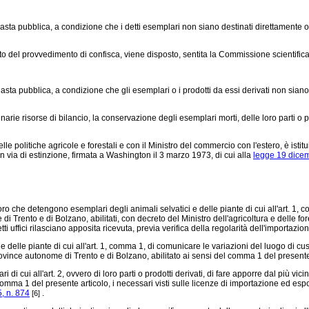
asta pubblica, a condizione che i detti esemplari non siano destinati direttamente o 
etto del provvedimento di confisca, viene disposto, sentita la Commissione scientific
asta pubblica, a condizione che gli esemplari o i prodotti da essi derivati non siano 
narie risorse di bilancio, la conservazione degli esemplari morti, delle loro parti o 
e politiche agricole e forestali e con il Ministro del commercio con l'estero, è istit
 via di estinzione, firmata a Washington il 3 marzo 1973, di cui alla
legge 19 dicem
o che detengono esemplari degli animali selvatici e delle piante di cui all'art. 1, 
di Trento e di Bolzano, abilitati, con decreto del Ministro dell'agricoltura e delle fore
tti uffici rilasciano apposita ricevuta, previa verifica della regolarità dell'importaz
 delle piante di cui all'art. 1, comma 1, di comunicare le variazioni del luogo di cu
 province autonome di Trento e di Bolzano, abilitato ai sensi del comma 1 del present
di cui all'art. 2, ovvero di loro parti o prodotti derivati, di fare apporre dal più vicin
mma 1 del presente articolo, i necessari visti sulle licenze di importazione ed esport
, n. 874
.
[6]