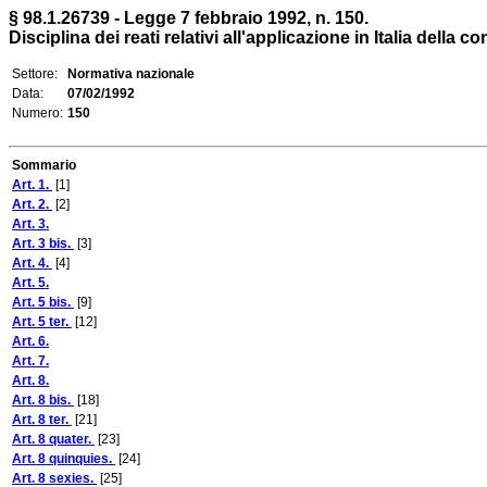
§ 98.1.26739 - Legge 7 febbraio 1992, n. 150.
Disciplina dei reati relativi all'applicazione in Italia della
Settore:
Normativa nazionale
Data:
07/02/1992
Numero:
150
Sommario
Art. 1.
[1]
Art. 2.
[2]
Art. 3.
Art. 3 bis.
[3]
Art. 4.
[4]
Art. 5.
Art. 5 bis.
[9]
Art. 5 ter.
[12]
Art. 6.
Art. 7.
Art. 8.
Art. 8 bis.
[18]
Art. 8 ter.
[21]
Art. 8 quater.
[23]
Art. 8 quinquies.
[24]
Art. 8 sexies.
[25]