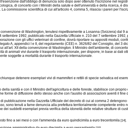
esenzione dall'obbligo di denuncia solo dopo aver ottenuto l'iscrizione nel registro de
ogica, di concerto con i Ministri della salute e dell'università e della ricerca, è disc
 La commissione scientifica di cui all'articolo 4, comma 5, rilascia i pareri per l'isc
la convenzione di Washington, tenutesi rispettivamente a Losanna (Svizzera) dal 9 a
e 4 settembre 1992, pubblicato nella Gazzetta Ufficiale n. 210 del 7 settembre 1992, p
orazione con gli uffici veterinari di confine, dovrà riportare su appositi moduli, con
legato A, appendici I e II, del
regolamento (CEE) n. 3626/82
del Consiglio, del 3 di
i all'art. XII della convenzione di Washington. Il Ministro dell'ambiente, di concerto c
ità di animali vivi durante il trasporto internazionale, per disporre, in base ai dati ot
mente soggette a mortalità durante il trasporto internazionale.
 chiunque detenere esemplari vivi di mammiferi e rettili di specie selvatica ed esempla
o della sanità e con il Ministro dell'agricoltura e delle foreste, stabilisce con propri
forme di diffusione dello stesso anche con l'ausilio di associazioni aventi il fine 
 pubblicazione nella Gazzetta Ufficiale del decreto di cui al comma 2 detengono ese
esso, sono tenuti a farne denuncia alla prefettura territorialmente competente entro no
e dei suddetti esemplari previa verifica della idoneità delle relative strutture di cus
esto fino a sei mesi o con l'ammenda da euro quindicimila a euro trecentomila
.
[14]
anzione amministrativa da euro diecimila a euro sessantamila
.
[15]