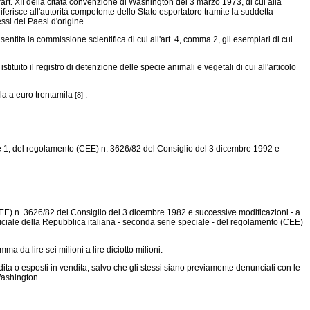
ll'art. XII della citata convenzione di Washington del 3 marzo 1973, di cui alla
riferisce all'autorità competente dello Stato esportatore tramite la suddetta
ssi dei Paesi d'origine.
ntita la commissione scientifica di cui all'art. 4, comma 2, gli esemplari di cui
ituito il registro di detenzione delle specie animali e vegetali di cui all'articolo
ila a euro trentamila
.
[8]
e 1, del
regolamento (CEE) n. 3626/82
del Consiglio del 3 dicembre 1992 e
EE) n. 3626/82
del Consiglio del 3 dicembre 1982 e successive modificazioni - a
ficiale della Repubblica italiana - seconda serie speciale - del regolamento (CEE)
 da lire sei milioni a lire diciotto milioni.
ta o esposti in vendita, salvo che gli stessi siano previamente denunciati con le
Washington.