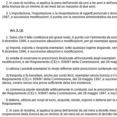
2. In caso di recidiva, si applica la pena dell'arresto da uno a tre anni e dell'
della licenza da un minimo di sei mesi ad un massimo di due anni.
3. L'importazione, l'esportazione o la riesportazione di oggetti personali o dome
1997, e successive modificazioni, è punita con la sanzione amministrativa da euro se
Art. 2.
[2]
1. Salvo che il fatto costituisca più grave reato, è punito con l'ammenda da euro
9 dicembre 1996, e successive attuazioni e modificazioni, per gli esemplari appa
a) importa, esporta o riesporta esemplari, sotto qualsiasi regime doganale, senza i
9 dicembre 1996, e successive attuazioni e modificazioni;
b) omette di osservare le prescrizioni finalizzate all'incolumità degli esemplari, sp
modificazioni, e del
Regolamento (CE) n. 939/97
della Commissione, del 26 magg
c) utilizza i predetti esemplari in modo difforme dalle prescrizioni contenute nei p
d) trasporta o fa transitare, anche per conto terzi, esemplari senza licenza o il cert
Regolamento (CE) n. 939/97
della Commissione, del 26 maggio 1997, e successive
stessa, ovvero senza una prova sufficiente della loro esistenza;
e) commercia piante riprodotte artificialmente in contrasto con le prescrizioni stabi
del
Regolamento (CE) n. 939/97
della Commissione, del 26 maggio 1997, e succe
f) detiene, utilizza per scopi di lucro, acquista, vende, espone o detiene per la 
Regolamento.
2. In caso di recidiva, si applica la pena dell'arresto da sei mesi a diciotto me
sospensione della licenza da un minimo di sei mesi ad un massimo di diciotto me