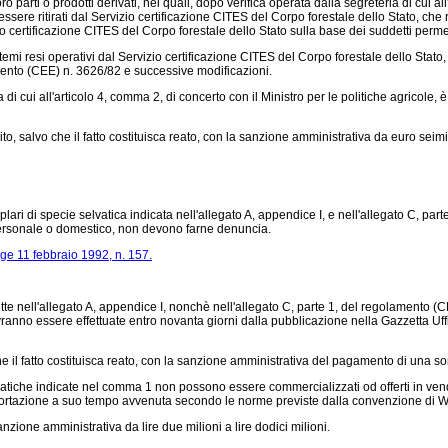
ro parti o prodotti derivati, nei quali, dopo verifica operata dalla segreteria di cui a
ssere ritirati dal Servizio certificazione CITES del Corpo forestale dello Stato, che 
io certificazione CITES del Corpo forestale dello Stato sulla base dei suddetti perme
 resi operativi dal Servizio certificazione CITES del Corpo forestale dello Stato, se
ento (CEE) n. 3626/82
e successive modificazioni.
ui all'articolo 4, comma 2, di concerto con il Ministro per le politiche agricole, è ist
o, salvo che il fatto costituisca reato, con la sanzione amministrativa da euro seim
ari di specie selvatica indicata nell'allegato A, appendice I, e nell'allegato C, part
 personale o domestico, non devono farne denuncia.
ge 11 febbraio 1992, n. 157.
 nell'allegato A, appendice I, nonchè nell'allegato C, parte 1, del
regolamento (C
vranno essere effettuate entro novanta giorni dalla pubblicazione nella Gazzetta Uf
l fatto costituisca reato, con la sanzione amministrativa del pagamento di una somma
tiche indicate nel comma 1 non possono essere commercializzati od offerti in vendi
ll'importazione a suo tempo avvenuta secondo le norme previste dalla convenzione di 
ione amministrativa da lire due milioni a lire dodici milioni.