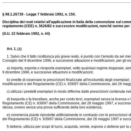
§ 98.1.26739 - Legge 7 febbraio 1992, n. 150.
Disciplina dei reati relativi all'applicazione in Italia della convenzione sul co
regolamento (CEE) n. 3626/82 e successive modificazioni, nonchè norme per la c
(G.U. 22 febbraio 1992, n. 44)
Art. 1.
[1]
1. Salvo che il fatto costituisca più grave reato, è punito con l'arresto da sei 
Consiglio del 9 dicembre 1996, e successive attuazioni e modificazioni, per gli 
a) importa, esporta o riesporta esemplari, sotto qualsiasi regime doganale, senza i
9 dicembre 1996, e successive attuazioni e modificazioni;
b) omette di osservare le prescrizioni finalizzate all'incolumità degli esemplari, sp
modificazioni e del
Regolamento (CE) n. 939/97
della Commissione, del 26 maggi
c) utilizza i predetti esemplari in modo difforme dalle prescrizioni contenute nei p
d) trasporta o fa transitare, anche per conto terzi, esemplari senza la licenza o il c
Regolamento (CE) n. 939/97
della Commissione, del 26 maggio 1997, e successive
stessa, ovvero senza una prova sufficiente della loro esistenza;
e) commercia piante riprodotte artificialmente in contrasto con le prescrizioni stabi
del
Regolamento (CE) n. 939/97
della Commissione, del 26 maggio 1997 e succe
f) detiene, utilizza per scopi di lucro, acquista, vende, espone o detiene per la