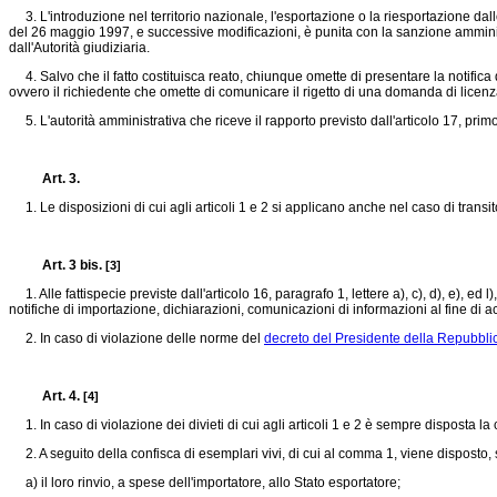
3. L'introduzione nel territorio nazionale, l'esportazione o la riesportazione dall
del 26 maggio 1997, e successive modificazioni, è punita con la sanzione amministr
dall'Autorità giudiziaria.
4. Salvo che il fatto costituisca reato, chiunque omette di presentare la notifica d
ovvero il richiedente che omette di comunicare il rigetto di una domanda di licenza
5. L'autorità amministrativa che riceve il rapporto previsto dall'articolo 17, pr
Art. 3.
1. Le disposizioni di cui agli articoli 1 e 2 si applicano anche nel caso di transito o 
Art. 3 bis.
[3]
1. Alle fattispecie previste dall'articolo 16, paragrafo 1, lettere a), c), d), e), ed l)
notifiche di importazione, dichiarazioni, comunicazioni di informazioni al fine di acqui
2. In caso di violazione delle norme del
decreto del Presidente della Repubbli
Art. 4.
[4]
1. In caso di violazione dei divieti di cui agli articoli 1 e 2 è sempre disposta 
2. A seguito della confisca di esemplari vivi, di cui al comma 1, viene disposto, 
a) il loro rinvio, a spese dell'importatore, allo Stato esportatore;