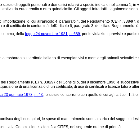
o stesso di oggetti personali o domestici relativi a specie indicate nel comma 1, in 
ativa da euro tremila a euro quindicimila. Gli oggetti introdotti illegalmente sono c
i importazione, di cui all'articolo 4, paragrafo 4, del
Regolamento (CE) n. 338/97,
d
 o di certificato in conformità dell'articolo 6, paragrafo 3, del citato Regolamento,
imo comma, della
legge 24 novembre 1981, n. 689,
per le violazioni previste e punite
trasbordo sul territorio italiano di esemplari vivi o morti degli animali selvatici e dell
, del
Regolamento (CE) n. 338/97
del Consiglio, del 9 dicembre 1996, e successive mod
sizione di una licenza o di un certificato, di uso di certificati o licenze falsi o alterat
ca 23 gennaio 1973, n. 43,
le stesse concorrono con quelle di cui agli articoli 1, 2 e
la confisca degli esemplari; le spese di mantenimento sono a carico del soggetto des
sentita la Commissione scientifica CITES, nel seguente ordine di priorità: