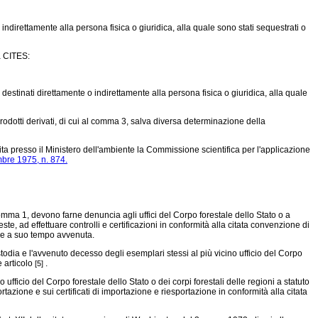
indirettamente alla persona fisica o giuridica, alla quale sono stati sequestrati o
a CITES:
destinati direttamente o indirettamente alla persona fisica o giuridica, alla quale
prodotti derivati, di cui al comma 3, salva diversa determinazione della
uita presso il Ministero dell'ambiente la Commissione scientifica per l'applicazione
bre 1975, n. 874.
comma 1, devono farne denuncia agli uffici del Corpo forestale dello Stato o a
ste, ad effettuare controlli e certificazioni in conformità alla citata convenzione di
ione a suo tempo avvenuta.
stodia e l'avvenuto decesso degli esemplari stessi al più vicino ufficio del Corpo
e articolo
.
[5]
o ufficio del Corpo forestale dello Stato o dei corpi forestali delle regioni a statuto
azione e sui certificati di importazione e riesportazione in conformità alla citata