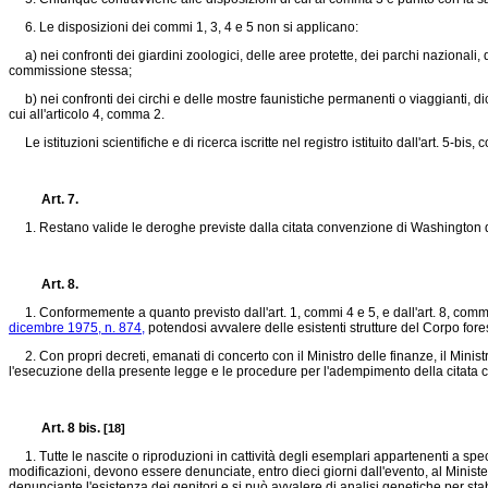
6. Le disposizioni dei commi 1, 3, 4 e 5 non si applicano:
a) nei confronti dei giardini zoologici, delle aree protette, dei parchi nazionali, d
commissione stessa;
b) nei confronti dei circhi e delle mostre faunistiche permanenti o viaggianti, dich
cui all'articolo 4, comma 2.
Le istituzioni scientifiche e di ricerca iscritte nel registro istituito dall'art. 5-
Art. 7.
1. Restano valide le deroghe previste dalla citata convenzione di Washington d
Art. 8.
1. Conformemente a quanto previsto dall'art. 1, commi 4 e 5, e dall'art. 8, comma
dicembre 1975, n. 874,
potendosi avvalere delle esistenti strutture del Corpo fores
2. Con propri decreti, emanati di concerto con il Ministro delle finanze, il Ministro
l'esecuzione della presente legge e le procedure per l'adempimento della citata
Art. 8 bis.
[18]
1. Tutte le nascite o riproduzioni in cattività degli esemplari appartenenti a speci
modificazioni, devono essere denunciate, entro dieci giorni dall'evento, al Minister
denunciante l'esistenza dei genitori e si può avvalere di analisi genetiche per stabi