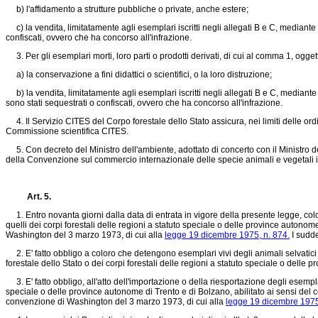
b) l'affidamento a strutture pubbliche o private, anche estere;
c) la vendita, limitatamente agli esemplari iscritti negli allegati B e C, mediante 
confiscati, ovvero che ha concorso all'infrazione.
3. Per gli esemplari morti, loro parti o prodotti derivati, di cui al comma 1, ogg
a) la conservazione a fini didattici o scientifici, o la loro distruzione;
b) la vendita, limitatamente agli esemplari iscritti negli allegati B e C, mediante 
sono stati sequestrati o confiscati, ovvero che ha concorso all'infrazione.
4. Il Servizio CITES del Corpo forestale dello Stato assicura, nei limiti delle ordi
Commissione scientifica CITES.
5. Con decreto del Ministro dell'ambiente, adottato di concerto con il Ministro dell
della Convenzione sul commercio internazionale delle specie animali e vegetali in
Art. 5.
1. Entro novanta giorni dalla data di entrata in vigore della presente legge, color
quelli dei corpi forestali delle regioni a statuto speciale o delle province autonome 
Washington del 3 marzo 1973, di cui alla
legge 19 dicembre 1975, n. 874.
I sudde
2. E' fatto obbligo a coloro che detengono esemplari vivi degli animali selvatici e
forestale dello Stato o dei corpi forestali delle regioni a statuto speciale o delle
3. E' fatto obbligo, all'atto dell'importazione o della riesportazione degli esemplari 
speciale o delle province autonome di Trento e di Bolzano, abilitato ai sensi del co
convenzione di Washington del 3 marzo 1973, di cui alla
legge 19 dicembre 1975