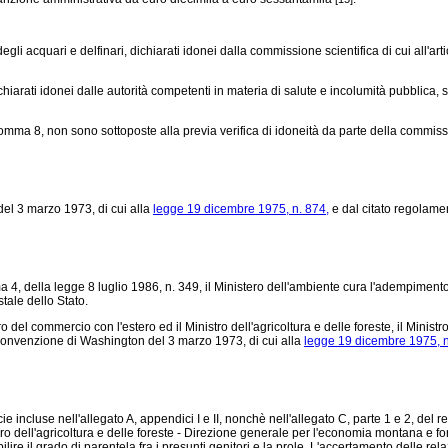
egli acquari e delfinari, dichiarati idonei dalla commissione scientifica di cui all'ar
iarati idonei dalle autorità competenti in materia di salute e incolumità pubblica, s
bis, comma 8, non sono sottoposte alla previa verifica di idoneità da parte della commi
el 3 marzo 1973, di cui alla
legge 19 dicembre 1975, n. 874,
e dal citato
regolamen
 4, della legge 8 luglio 1986, n. 349, il Ministero dell'ambiente cura l'adempiment
tale dello Stato.
 del commercio con l'estero ed il Ministro dell'agricoltura e delle foreste, il Ministr
 convenzione di Washington del 3 marzo 1973, di cui alla
legge 19 dicembre 1975, 
e incluse nell'allegato A, appendici I e II, nonchè nell'allegato C, parte 1 e 2, del
r
o dell'agricoltura e delle foreste - Direzione generale per l'economia montana e fores
lire il grado di parentela fra i presunti genitori e la prole. L'accertamento delle rel