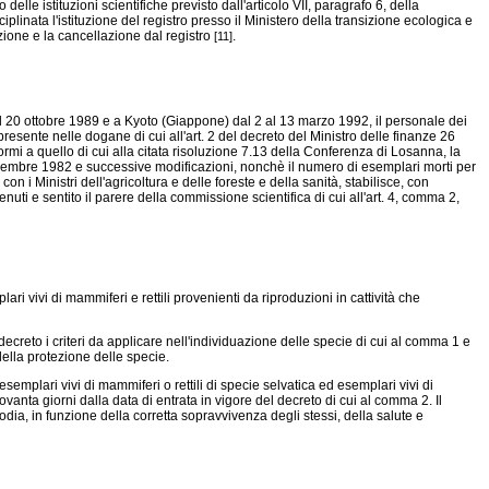
lle istituzioni scientifiche previsto dall'articolo VII, paragrafo 6, della
iplinata l'istituzione del registro presso il Ministero della transizione ecologica e
rizione e la cancellazione dal registro
.
[11]
l 20 ottobre 1989 e a Kyoto (Giappone) dal 2 al 13 marzo 1992, il personale dei
resente nelle dogane di cui all'art. 2 del decreto del Ministro delle finanze 26
formi a quello di cui alla citata risoluzione 7.13 della Conferenza di Losanna, la
cembre 1982 e successive modificazioni, nonchè il numero di esemplari morti per
on i Ministri dell'agricoltura e delle foreste e della sanità, stabilisce, con
tenuti e sentito il parere della commissione scientifica di cui all'art. 4, comma 2,
ri vivi di mammiferi e rettili provenienti da riproduzioni in cattività che
o decreto i criteri da applicare nell'individuazione delle specie di cui al comma 1 e
della protezione delle specie.
mplari vivi di mammiferi o rettili di specie selvatica ed esemplari vivi di
vanta giorni dalla data di entrata in vigore del decreto di cui al comma 2. Il
todia, in funzione della corretta sopravvivenza degli stessi, della salute e