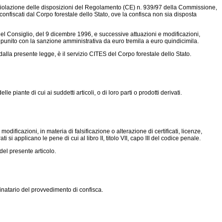
violazione delle disposizioni del
Regolamento (CE) n. 939/97
della Commissione,
onfiscati dal Corpo forestale dello Stato, ove la confisca non sia disposta
el Consiglio, del 9 dicembre 1996, e successive attuazioni e modificazioni,
 è punito con la sanzione amministrativa da euro tremila a euro quindicimila.
 dalla presente legge, è il servizio CITES del Corpo forestale dello Stato.
e piante di cui ai suddetti articoli, o di loro parti o prodotti derivati.
ificazioni, in materia di falsificazione o alterazione di certificati, licenze,
i si applicano le pene di cui al libro II, titolo VII, capo III del codice penale.
 del presente articolo.
tinatario del provvedimento di confisca.