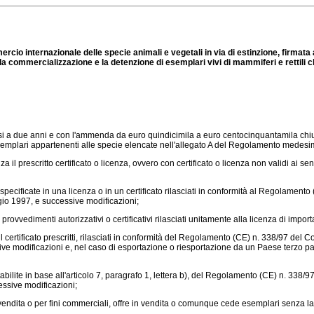
mmercio internazionale delle specie animali e vegetali in via di estinzione, firmat
ommercializzazione e la detenzione di esemplari vivi di mammiferi e rettili che
mesi a due anni e con l'ammenda da euro quindicimila a euro centocinquantamila chi
esemplari appartenenti alle specie elencate nell'allegato A del Regolamento medesi
l prescritto certificato o licenza, ovvero con certificato o licenza non validi ai se
ecificate in una licenza o in un certificato rilasciati in conformità al
Regolamento (
o 1997, e successive modificazioni;
rovvedimenti autorizzativi o certificativi rilasciati unitamente alla licenza di impor
ertificato prescritti, rilasciati in conformità del
Regolamento (CE) n. 338/97
del Co
 modificazioni e, nel caso di esportazione o riesportazione da un Paese terzo part
lite in base all'articolo 7, paragrafo 1, lettera b), del
Regolamento (CE) n. 338/9
ssive modificazioni;
 vendita o per fini commerciali, offre in vendita o comunque cede esemplari senza l