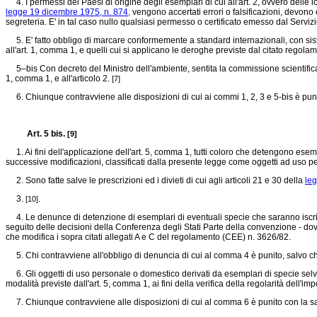
4. I permessi dei Paesi di origine degli esemplari di cui all'art. 2, ovvero delle lo
legge 19 dicembre 1975, n. 874,
vengono accertati errori o falsificazioni, devono e
segreteria. E' in tal caso nullo qualsiasi permesso o certificato emesso dal Serviz
5. E' fatto obbligo di marcare conformemente a standard internazionali, con sistemi
all'art. 1, comma 1, e quelli cui si applicano le deroghe previste dal citato
regolam
5–bis Con decreto del Ministro dell'ambiente, sentita la commissione scientifica di c
1, comma 1, e all'articolo 2.
[7]
6. Chiunque contravviene alle disposizioni di cui ai commi 1, 2, 3 e 5-bis è punit
Art. 5 bis.
[9]
1. Ai fini dell'applicazione dell'art. 5, comma 1, tutti coloro che detengono esempl
successive modificazioni, classificati dalla presente legge come oggetti ad uso
2. Sono fatte salve le prescrizioni ed i divieti di cui agli articoli 21 e 30 della
leg
3.
.
[10]
4. Le denunce di detenzione di esemplari di eventuali specie che saranno iscritte
seguito delle decisioni della Conferenza degli Stati Parte della convenzione - do
che modifica i sopra citati allegati A e C del
regolamento (CEE) n. 3626/82.
5. Chi contravviene all'obbligo di denuncia di cui al comma 4 è punito, salvo che i
6. Gli oggetti di uso personale o domestico derivati da esemplari di specie selva
modalità previste dall'art. 5, comma 1, ai fini della verifica della regolarità de
7. Chiunque contravviene alle disposizioni di cui al comma 6 è punito con la sanz