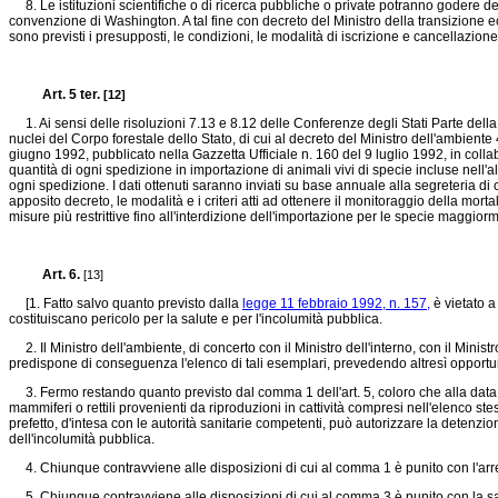
8. Le istituzioni scientifiche o di ricerca pubbliche o private potranno godere dell'
convenzione di Washington. A tal fine con decreto del Ministro della transizione ecol
sono previsti i presupposti, le condizioni, le modalità di iscrizione e cancellazione.
Art. 5 ter.
[12]
1. Ai sensi delle risoluzioni 7.13 e 8.12 delle Conferenze degli Stati Parte del
nuclei del Corpo forestale dello Stato, di cui al decreto del Ministro dell'ambient
giugno 1992, pubblicato nella Gazzetta Ufficiale n. 160 del 9 luglio 1992, in collab
quantità di ogni spedizione in importazione di animali vivi di specie incluse nell'al
ogni spedizione. I dati ottenuti saranno inviati su base annuale alla segreteria di cu
apposito decreto, le modalità e i criteri atti ad ottenere il monitoraggio della mortal
misure più restrittive fino all'interdizione dell'importazione per le specie maggior
Art. 6.
[13]
[1. Fatto salvo quanto previsto dalla
legge 11 febbraio 1992, n. 157,
è vietato a
costituiscano pericolo per la salute e per l'incolumità pubblica.
2. Il Ministro dell'ambiente, di concerto con il Ministro dell'interno, con il Ministr
predispone di conseguenza l'elenco di tali esemplari, prevedendo altresì opportune 
3. Fermo restando quanto previsto dal comma 1 dell'art. 5, coloro che alla data di
mammiferi o rettili provenienti da riproduzioni in cattività compresi nell'elenco st
prefetto, d'intesa con le autorità sanitarie competenti, può autorizzare la detenzion
dell'incolumità pubblica.
4. Chiunque contravviene alle disposizioni di cui al comma 1 è punito con l'arr
5. Chiunque contravviene alle disposizioni di cui al comma 3 è punito con la s