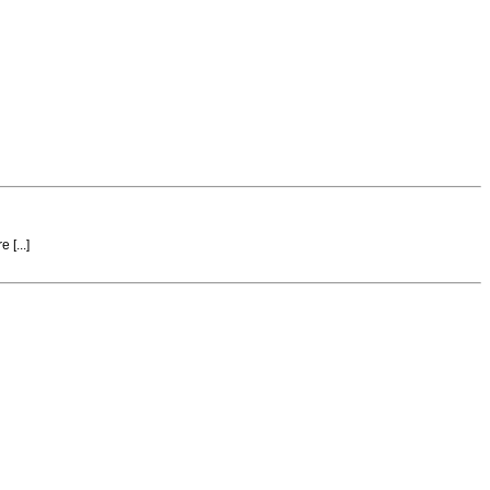
 [...]