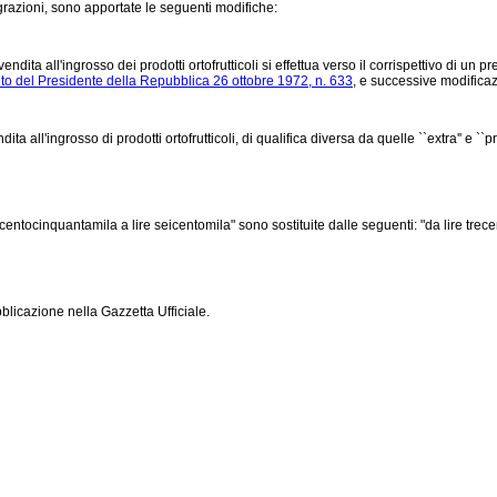
razioni, sono apportate le seguenti modifiche:
vendita all'ingrosso dei prodotti ortofrutticoli si effettua verso il corrispettivo di un
to del Presidente della Repubblica 26 ottobre 1972, n. 633
, e successive modificazi
ll'ingrosso di prodotti ortofrutticoli, di qualifica diversa da quelle ``extra'' e ``prim
 centocinquantamila a lire seicentomila" sono sostituite dalle seguenti: "da lire trece
licazione nella Gazzetta Ufficiale.