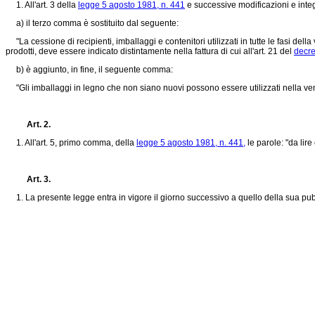
1. All'art. 3 della
legge 5 agosto 1981, n. 441
e successive modificazioni e integ
a) il terzo comma è sostituito dal seguente:
"La cessione di recipienti, imballaggi e contenitori utilizzati in tutte le fasi della 
prodotti, deve essere indicato distintamente nella fattura di cui all'art. 21 del
decre
b) è aggiunto, in fine, il seguente comma:
"Gli imballaggi in legno che non siano nuovi possono essere utilizzati nella vendita a
Art. 2.
1. All'art. 5, primo comma, della
legge 5 agosto 1981, n. 441,
le parole: "da lire
Art. 3.
1. La presente legge entra in vigore il giorno successivo a quello della sua pubb