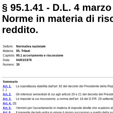
§ 95.1.41 - D.L. 4 marzo 
Norme in materia di ris
reddito.
Settore:
Normativa nazionale
Materia:
95. Tributi
Capitolo:
95.1 accertamento e riscossione
Data:
04/03/1976
Numero:
30
Sommario
Art. 1.
La soprattassa stabilita dall'art. 92 del decreto del Presidente della Rep
[...]
Art. 2.
Gli interessi semestrali di cui agli articoli 20 e 21 del decreto del Presid
Art. 3.
Le imposte la cui riscossione, a norma dell'art. 18 del D.P.R. 29 settembr
Art. 4.
[3]
Art. 5.
I termini per l'accertamento in materia di imposte dirette che scadono al 31
Art. 6.
Il presente decreto entra in vigore il giorno successivo a quello della sua 