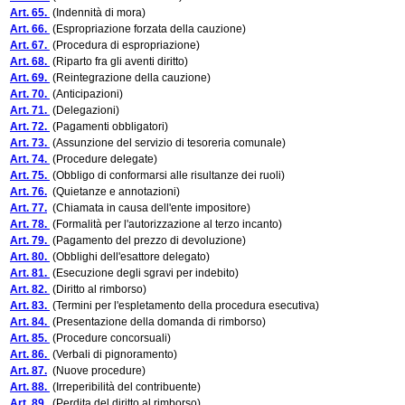
Art. 65.
(Indennità di mora)
Art. 66.
(Espropriazione forzata della cauzione)
Art. 67.
(Procedura di espropriazione)
Art. 68.
(Riparto fra gli aventi diritto)
Art. 69.
(Reintegrazione della cauzione)
Art. 70.
(Anticipazioni)
Art. 71.
(Delegazioni)
Art. 72.
(Pagamenti obbligatori)
Art. 73.
(Assunzione del servizio di tesoreria comunale)
Art. 74.
(Procedure delegate)
Art. 75.
(Obbligo di conformarsi alle risultanze dei ruoli)
Art. 76.
(Quietanze e annotazioni)
Art. 77.
(Chiamata in causa dell'ente impositore)
Art. 78.
(Formalità per l'autorizzazione al terzo incanto)
Art. 79.
(Pagamento del prezzo di devoluzione)
Art. 80.
(Obblighi dell'esattore delegato)
Art. 81.
(Esecuzione degli sgravi per indebito)
Art. 82.
(Diritto al rimborso)
Art. 83.
(Termini per l'espletamento della procedura esecutiva)
Art. 84.
(Presentazione della domanda di rimborso)
Art. 85.
(Procedure concorsuali)
Art. 86.
(Verbali di pignoramento)
Art. 87.
(Nuove procedure)
Art. 88.
(Irreperibilità del contribuente)
Art. 89.
(Perdita del diritto al rimborso)