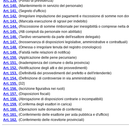
Art. 139.
(Fondo di previdenza)
Art. 140.
(Mantenimento in servizio del personale)
Art. 141.
(Segreto d'ufficio)
Art. 142.
(Irregolare imputazione dei pagamenti e riscossione di somme non do
Art. 143.
(Mancata esecuzione di sgravi per indebito)
Art. 144.
(Riscossione di somme rimborsate per inesigibilità o comprese nella
Art. 145.
(Atti compiuti da personale non abilitato)
Art. 146.
(Tardivo versamento da parte dell'esattore delegato)
Art. 147.
(Inosservanza di disposizioni legislative, amministrative e contrattuali)
Art. 148.
(Omessa o irregolare tenuta del registro cronologico)
Art. 149.
(Falsità nelle relazioni di notifica)
Art. 150.
(Applicazione delle pene pecuniarie)
Art. 151.
(Inadempienza del comune o della provincia)
Art. 152.
(Notificazione degli atti e dei provvedimenti)
Art. 153.
(Definitività dei provvedimenti del prefetto e dell'intendente)
Art. 154.
(Definizione di controversie in via amministrativa)
Art. 155.
[32]
Art. 156.
(Iscrizione figurativa nei ruoli)
Art. 157.
(Disposizioni fiscali)
Art. 158.
(Abrogazione di disposizioni contrarie o incompatibili)
Art. 159.
(Conferma degli esattori in carica)
Art. 160.
(Operazioni sulle domande di conferma)
Art. 161.
(Conferimento delle esattorie per asta pubblica e d'ufficio)
Art. 162.
(Conferimento delle ricevitorie provinciali)