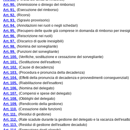
Art. 90.
(Ammissione o diniego del rimborso)
Art. 91.
(Esecuzione del rimborso)
Art. 92.
(Ricorsi)
Art. 93.
(Sgravio provvisorio)
Art. 94.
(Annotazioni nei ruoli o negli schedari)
Art. 95.
(Recupero delle quote già comprese in domanda di rimborso per inesigib
Art. 96.
(Reiscrizione nei ruoli)
Art. 97.
(Discarico di quote inesigibili)
Art. 98.
(Nomina del sorvegliante)
Art. 99.
(Funzioni del sorvegliante)
Art. 100.
(Verifiche, sostituzione e cessazione del sorvegliante)
Art. 101.
(Sostituzione dell'esattore)
Art. 102.
(Cause di decadenza)
Art. 103.
(Procedura e pronuncia della decadenza)
Art. 104.
(Effetti della pronuncia di decadenza e provvedimenti conseguenziali)
Art. 105.
(Riabilitazione dell'esattore)
Art. 106.
(Nomina del delegato)
Art. 107.
(Compensi e spese del delegato)
Art. 108.
(Obblighi del delegato)
Art. 109.
(Rendiconto della gestione)
Art. 110.
(Cessazione dalle funzioni)
Art. 111.
(Residui di gestione)
Art. 112.
(Rate scadute durante la gestione del delegato e la vacanza dell'esatto
Art. 113.
(Residui di gestione dell'esattore decaduto)