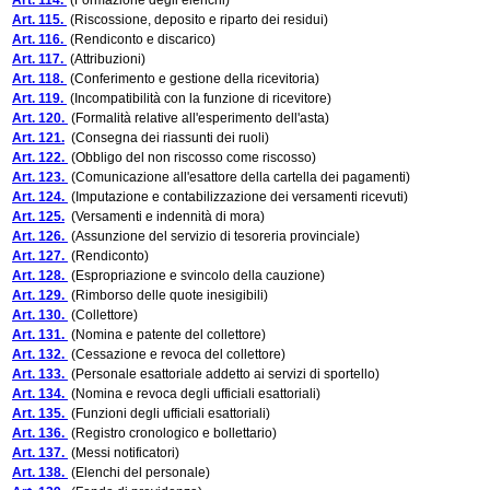
Art. 114.
(Formazione degli elenchi)
Art. 115.
(Riscossione, deposito e riparto dei residui)
Art. 116.
(Rendiconto e discarico)
Art. 117.
(Attribuzioni)
Art. 118.
(Conferimento e gestione della ricevitoria)
Art. 119.
(Incompatibilità con la funzione di ricevitore)
Art. 120.
(Formalità relative all'esperimento dell'asta)
Art. 121.
(Consegna dei riassunti dei ruoli)
Art. 122.
(Obbligo del non riscosso come riscosso)
Art. 123.
(Comunicazione all'esattore della cartella dei pagamenti)
Art. 124.
(Imputazione e contabilizzazione dei versamenti ricevuti)
Art. 125.
(Versamenti e indennità di mora)
Art. 126.
(Assunzione del servizio di tesoreria provinciale)
Art. 127.
(Rendiconto)
Art. 128.
(Espropriazione e svincolo della cauzione)
Art. 129.
(Rimborso delle quote inesigibili)
Art. 130.
(Collettore)
Art. 131.
(Nomina e patente del collettore)
Art. 132.
(Cessazione e revoca del collettore)
Art. 133.
(Personale esattoriale addetto ai servizi di sportello)
Art. 134.
(Nomina e revoca degli ufficiali esattoriali)
Art. 135.
(Funzioni degli ufficiali esattoriali)
Art. 136.
(Registro cronologico e bollettario)
Art. 137.
(Messi notificatori)
Art. 138.
(Elenchi del personale)