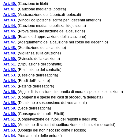
Art. 40.
(Cauzione in titoli)
Art. 41.
(Cauzione mediante ipoteca)
Art. 42.
(Assicurazione dei fabbricati ipotecati)
Art. 43.
(Vincoli od ipoteche iscritte per i decenni anteriori)
Art. 44.
(Cauzione mediante polizza fidejussoria)
Art. 45.
(Prova della prestazione della cauzione)
Art. 46.
(Esame ed approvazione della cauzione)
Art. 47.
(Adeguamento della cauzione nel corso del decennio)
Art. 48.
(Sostituzione della cauzione)
Art. 49.
(Vigilanza sulla cauzione)
Art. 50.
(Svincolo della cauzione)
Art. 51.
(Stipulazione del contratto)
Art. 52.
(Risoluzione del contratto)
Art. 53.
(Cessione dell'esattoria)
Art. 54.
(Eredi dell'esattore)
Art. 55.
(Patente dell'esattore)
Art. 56.
(Aggio di riscossione, indennità di mora e spese di esecuzione)
Art. 57.
(Compensi e spese nei casi di procedura delegata)
Art. 58.
(Dilazione e sospensione dei versamenti)
Art. 59.
(Sede dell'esattoria)
Art. 60.
(Consegna dei ruoli - Effetti)
Art. 61.
(Conservazione dei ruoli, dei registri e degli atti)
Art. 62.
(Adozione di sistemi di scritturazione e di mezzi meccanici)
Art. 63.
(Obbligo del non riscosso come riscosso)
Art. 64.
(Versamento delle entrate)