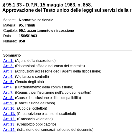
§ 95.1.33 - D.P.R. 15 maggio 1963, n. 858.
Approvazione del Testo unico delle leggi sui servizi della 
Settore:
Normativa nazionale
Materia:
95. Tributi
Capitolo:
95.1 accertamento e riscossione
Data:
15/05/1963
Numero:
858
Sommario
Art. 1.
(Agenti della riscossione)
Art. 2.
(Riscossioni affidate nel corso del contratto)
Art. 3.
(Attribuzioni accessorie degli agenti della riscossione)
Art. 4.
(Vigilanza e controlli)
Art. 5.
(Tenuta degli albi)
Art. 6.
(Funzionamento della commissione)
Art. 7.
(Requisiti per l'iscrizione nell'albo degli esattori)
Art. 8.
(Cause di esclusione e di incompatibilità)
Art. 9.
(Cancellazione dall'albo)
Art. 10.
(Albo dei collettori)
Art. 11.
(Circoscrizione e consorzi esattoriali)
Art. 12.
(Consorzio volontario)
Art. 13.
(Consorzio obbligatorio)
Art. 14.
(Istituzione dei consorzi nel corso del decennio)