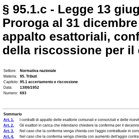
§ 95.1.c - Legge 13 giu
Proroga al 31 dicembre 
appalto esattoriali, con
della riscossione per il
Settore:
Normativa nazionale
Materia:
95. Tributi
Capitolo:
95.1 accertamento e riscossione
Data:
13/06/1952
Numero:
693
Sommario
Art. 1.
I contratti di appalto delle esattorie comunali e consorziali e delle ricevito
Art. 2.
Gli esattori in carica che intendano chiedere la conferma per il decennio 1
Art. 3.
Nel caso che la conferma venga chiesta con l'aggio contrattuale in corso ed
Art. 4.
Nel caso che la conferma venga chiesta con aumento dell'aggio contrattual