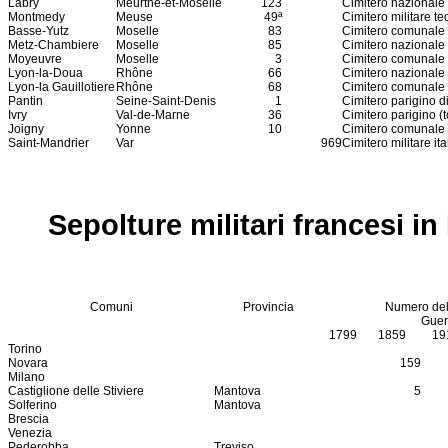
Labry
Meurthe-et-Moselle
123
Cimitero nazionale
Montmedy
Meuse
49ª
Cimitero militare t
Basse-Yutz
Moselle
83
Cimitero comunale 
Metz-Chambiere
Moselle
85
Cimitero nazionale
Moyeuvre
Moselle
3
Cimitero comunale 
Lyon-la-Doua
Rhône
66
Cimitero nazionale
Lyon-la Gauillotiere
Rhône
68
Cimitero comunale
Pantin
Seine-Saint-Denis
1
Cimitero parigino d
Ivry
Val-de-Marne
36
Cimitero parigino (
Joigny
Yonne
10
Cimitero comunale
Saint-Mandrier
Var
969
Cimitero militare it
Sepolture militari francesi in 
Comuni
Provincia
Numero del
Guer
1799
1859
19
Torino
Novara
159
Milano
Castiglione delle Stiviere
Mantova
5
Solferino
Mantova
Brescia
Venezia
Pederobba
Treviso