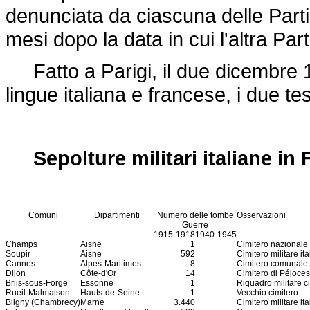
denunciata da ciascuna delle Parti 
mesi dopo la data in cui l'altra Par
Fatto a Parigi, il due dicembre 1
lingue italiana e francese, i due te
Sepolture militari italiane in 
Comuni
Dipartimenti
Numero delle tombe
Osservazioni
Guerre
1915-1918
1940-1945
Champs
Aisne
1
Cimitero nazionale
Soupir
Aisne
592
Cimitero militare it
Cannes
Alpes-Maritimes
8
Cimitero comunale
Dijon
Côte-d'Or
14
Cimitero di Péjoces 
Briis-sous-Forge
Essonne
1
Riquadro militare 
Rueil-Malmaison
Hauts-de-Seine
1
Vecchio cimitero
Bligny (Chambrecy)
Marne
3.440
Cimitero militare ita