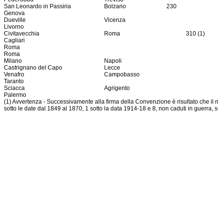
San Leonardo in Passiria
Bolzano
230
Genova
Dueville
Vicenza
Livorno
Civitavecchia
Roma
310 (1)
Cagliari
Roma
Roma
Milano
Napoli
Castrignano del Capo
Lecce
Venafro
Campobasso
Taranto
Sciacca
Agrigento
Palermo
(1) Avvertenza - Successivamente alla firma della Convenzione è risultato che il n
sotto le date dal 1849 al 1870, 1 sotto la data 1914-18 e 8, non caduti in guerra, 