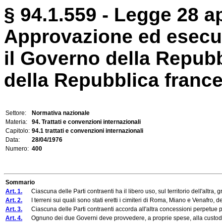
§ 94.1.559 - Legge 28 ap
Approvazione ed esecuz
il Governo della Repubb
della Repubblica francese
Settore:
Normativa nazionale
Materia:
94. Trattati e convenzioni internazionali
Capitolo:
94.1 trattati e convenzioni internazionali
Data:
28/04/1976
Numero:
400
Sommario
Art. 1.
Ciascuna delle Parti contraenti ha il libero uso, sul territorio dell'altra, grat
Art. 2.
I terreni sui quali sono stati eretti i cimiteri di Roma, Miano e Venafro, dest
Art. 3.
Ciascuna delle Parti contraenti accorda all'altra concessioni perpetue per
Art. 4.
Ognuno dei due Governi deve provvedere, a proprie spese, alla custodia,