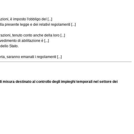
ni, è imposto l'obbligo del [...]
resente legge e dei relativi regolamenti [...]
oni, tenuto conto anche della loro [...]
edimento di abilitazione è [...]
 dello Stato.
ia, saranno emanati i regolamenti [...]
i misura destinato al controllo degli impieghi temporali nel settore dei