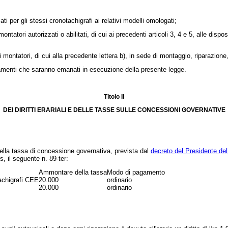
i per gli stessi cronotachigrafi ai relativi modelli omologati;
tori autorizzati o abilitati, di cui ai precedenti articoli 3, 4 e 5, alle dispo
 montatori, di cui alla precedente lettera b), in sede di montaggio, riparazione
golamenti che saranno emanati in esecuzione della presente legge.
Titolo II
DEI DIRITTI ERARIALI E DELLE TASSE SULLE CONCESSIONI GOVERNATIVE
lla tassa di concessione governativa, prevista dal
decreto del Presidente del
s, il seguente n. 89-ter:
Ammontare della tassa
Modo di pagamento
tachigrafi CEE
20.000
ordinario
20.000
ordinario