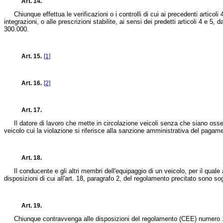
Art. 14.
Chiunque effettua le verificazioni o i controlli di cui ai precedenti articol
integrazioni, o alle prescrizioni stabilite, ai sensi dei predetti articoli 4 e
300.000.
Art. 15.
[1]
Art. 16.
[2]
Art. 17.
Il datore di lavoro che mette in circolazione veicoli senza che siano osse
veicolo cui la violazione si riferisce alla sanzione amministrativa del pag
Art. 18.
Il conducente e gli altri membri dell'equipaggio di un veicolo, per il qual
disposizioni di cui all'art. 18, paragrafo 2, del regolamento precitato sono
Art. 19.
Chiunque contravvenga alle disposizioni del regolamento (CEE) numero 1463/7