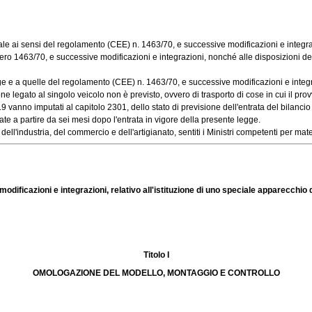
le ai sensi del regolamento (CEE) n. 1463/70, e successive modificazioni e integrazio
63/70, e successive modificazioni e integrazioni, nonché alle disposizioni della p
e a quelle del regolamento (CEE) n. 1463/70, e successive modificazioni e integrazi
 legato al singolo veicolo non è previsto, ovvero di trasporto di cose in cui il provv
19 vanno imputati al capitolo 2301, dello stato di previsione dell'entrata del bilancio
e a partire da sei mesi dopo l'entrata in vigore della presente legge.
'industria, del commercio e dell'artigianato, sentiti i Ministri competenti per mater
ificazioni e integrazioni, relativo all'istituzione di uno speciale apparecchio d
Titolo I
OMOLOGAZIONE DEL MODELLO, MONTAGGIO E CONTROLLO