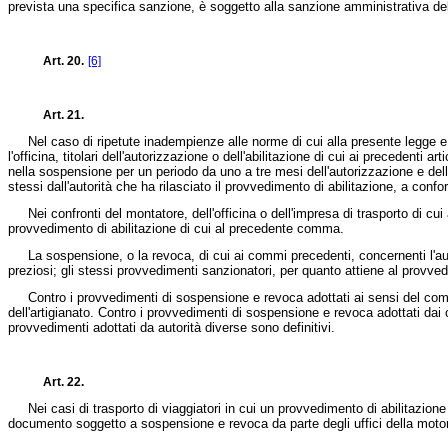
prevista una specifica sanzione, è soggetto alla sanzione amministrativa 
Art. 20.
[6]
Art. 21.
Nel caso di ripetute inadempienze alle norme di cui alla presente legge e a
l'officina, titolari dell'autorizzazione o dell'abilitazione di cui ai precedenti 
nella sospensione per un periodo da uno a tre mesi dell'autorizzazione e dell'ab
stessi dall'autorità che ha rilasciato il provvedimento di abilitazione, a co
Nei confronti del montatore, dell'officina o dell'impresa di trasporto di cui
provvedimento di abilitazione di cui al precedente comma.
La sospensione, o la revoca, di cui ai commi precedenti, concernenti l'autori
preziosi; gli stessi provvedimenti sanzionatori, per quanto attiene al provved
Contro i provvedimenti di sospensione e revoca adottati ai sensi del comma 
dell'artigianato. Contro i provvedimenti di sospensione e revoca adottati dai 
provvedimenti adottati da autorità diverse sono definitivi.
Art. 22.
Nei casi di trasporto di viaggiatori in cui un provvedimento di abilitazione le
documento soggetto a sospensione e revoca da parte degli uffici della motorizz