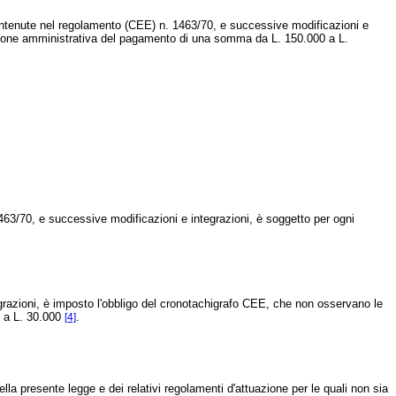
i contenute nel regolamento (CEE) n. 1463/70, e successive modificazioni e
a sanzione amministrativa del pagamento di una somma da L. 150.000 a L.
 1463/70, e successive modificazioni e integrazioni, è soggetto per ogni
grazioni, è imposto l'obbligo del cronotachigrafo CEE, che non osservano le
0 a L. 30.000
.
[4]
 presente legge e dei relativi regolamenti d'attuazione per le quali non sia