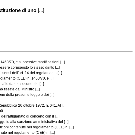
ituzione di uno [...]
1463/70, e successive modificazioni [...]
e corrisposto lo stesso diritto [...]
ensi dell'art. 14 del regolamento [...]
golamento (CEE) n. 1463/70, e [...]
 alle date e secondo le [...]
fissate dal Ministro [...]
ne della presente legge e dei [...]
ubblica 26 ottobre 1972, n. 641. Al [...]
00.
l'artigianato di concerto con il [...]
tto alla sanzione amministrativa del [...]
ioni contenute nel regolamento (CEE) n. [...]
enute nel regolamento (CEE) n. [...]