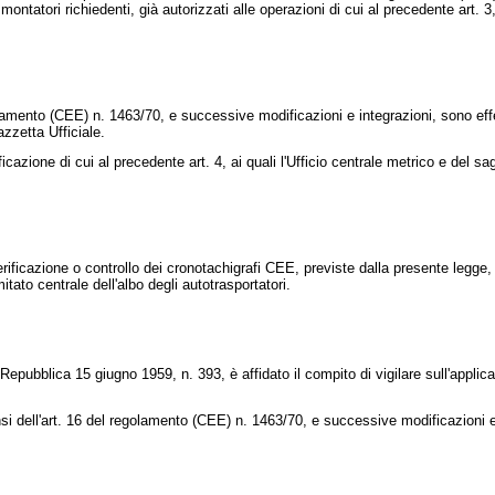
i montatori richiedenti, già autorizzati alle operazioni di cui al precedente art. 
regolamento (CEE) n. 1463/70, e successive modificazioni e integrazioni, sono ef
azzetta Ufficiale.
ficazione di cui al precedente art. 4, ai quali l'Ufficio centrale metrico e del sa
rificazione o controllo dei cronotachigrafi CEE, previste dalla presente legge, s
itato centrale dell'albo degli autotrasportatori.
 Repubblica 15 giugno 1959, n. 393
, è affidato il compito di vigilare sull'appl
i dell'art. 16 del regolamento (CEE) n. 1463/70, e successive modificazioni e in