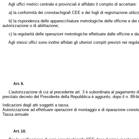
Agli uffici metrici centrale e provinciali è affidato il compito di accertare:
a) la conformità dei cronotachigrafi CEE e dei fogli di registrazione utilizzat
b) la rispondenza delle apparecchiature metrologiche delle officine e dei monta
autorizzazione o di abilitazione;
c) la regolarità delle operazioni metrologiche effettuate dalle officine e dai
Agli stessi uffici sono inoltre affidati gli ulteriori compiti previsti nei re
Art. 9.
L'autorizzazione di cui al precedente art. 3 è subordinata al pagamento de
precitato decreto del Presidente della Repubblica è aggiunto, dopo il n. 89-bi
Indicazioni degli atti soggetti a tassa
Autorizzazione ad effettuare operazioni di montaggio e di riparazione crono
Tassa annuale
Art. 10.