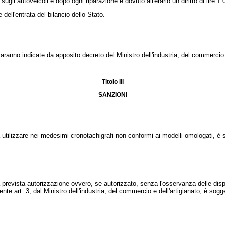
i autoveicoli e dopo ogni riparazione è dovuto all'erario un diritto di lire 1.
dell'entrata del bilancio dello Stato.
ranno indicate da apposito decreto del Ministro dell'industria, del commercio e 
Titolo III
SANZIONI
utilizzare nei medesimi cronotachigrafi non conformi ai modelli omologati, 
prevista autorizzazione ovvero, se autorizzato, senza l'osservanza delle dis
cedente art. 3, dal Ministro dell'industria, del commercio e dell'artigianato, 