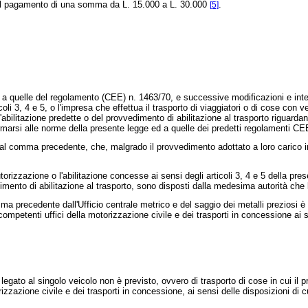
del pagamento di una somma da L. 15.000 a L. 30.000
.
[5]
 quelle del regolamento (CEE) n. 1463/70, e successive modificazioni e integr
articoli 3, 4 e 5, o l'impresa che effettua il trasporto di viaggiatori o di cose con
ilitazione predette o del provvedimento di abilitazione al trasporto riguardante il
nformarsi alle norme della presente legge ed a quelle dei predetti regolamenti 
 al comma precedente, che, malgrado il provvedimento adottato a loro carico inc
zzazione o l'abilitazione concesse ai sensi degli articoli 3, 4 e 5 della prese
imento di abilitazione al trasporto, sono disposti dalla medesima autorità che l
precedente dall'Ufficio centrale metrico e del saggio dei metalli preziosi è 
competenti uffici della motorizzazione civile e dei trasporti in concessione ai s
gato al singolo veicolo non è previsto, ovvero di trasporto di cose in cui il prov
azione civile e dei trasporti in concessione, ai sensi delle disposizioni di cui