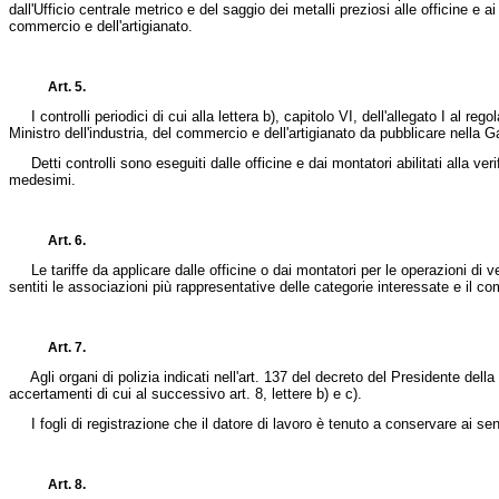
dall'Ufficio centrale metrico e del saggio dei metalli preziosi alle officine e a
commercio e dell'artigianato.
Art. 5.
I controlli periodici di cui alla lettera b), capitolo VI, dell'allegato I al 
Ministro dell'industria, del commercio e dell'artigianato da pubblicare nella G
Detti controlli sono eseguiti dalle officine e dai montatori abilitati alla veri
medesimi.
Art. 6.
Le tariffe da applicare dalle officine o dai montatori per le operazioni di ve
sentiti le associazioni più rappresentative delle categorie interessate e il com
Art. 7.
Agli organi di polizia indicati nell'art. 137 del
decreto del Presidente della
accertamenti di cui al successivo art. 8, lettere b) e c).
I fogli di registrazione che il datore di lavoro è tenuto a conservare ai sens
Art. 8.