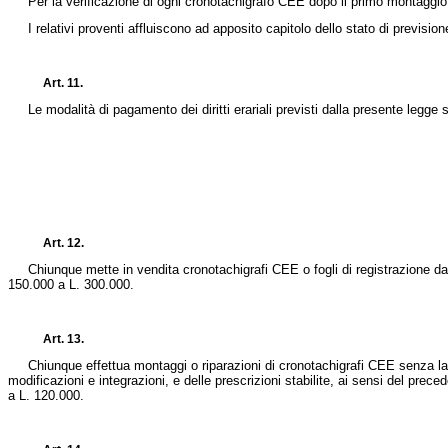
Per la verificazione di ogni cronotachigrafo CEE dopo il primo montaggio sugl
I relativi proventi affluiscono ad apposito capitolo dello stato di previsione 
Art. 11.
Le modalità di pagamento dei diritti erariali previsti dalla presente legge sa
Art. 12.
Chiunque mette in vendita cronotachigrafi CEE o fogli di registrazione da 
150.000 a L. 300.000.
Art. 13.
Chiunque effettua montaggi o riparazioni di cronotachigrafi CEE senza la 
modificazioni e integrazioni, e delle prescrizioni stabilite, ai sensi del pre
a L. 120.000.