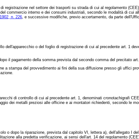
i registrazione nel settore dei trasporti su strada di cui al regolamento (CEE
 del commercio interno e dei consumi industriali, secondo le modalità di cui all
 1902, n. 226
, e successive modifiche, previo accertamento, da parte dell'Uffici
ll'apparecchio o del foglio di registrazione di cui al precedente art. 1 deve 
po il pagamento della somma prevista dal secondo comma del precitato art.
 stampa del provvedimento ai fini della sua diffusione presso gli uffici provinci
cazione.
ecchi di controllo di cui al precedente art. 1, denominati cronotachigrafi CEE
ggio dei metalli preziosi alle officine e ai montatori richiedenti, secondo le mo
 o dopo la riparazione, prevista dal capitolo VI, lettera a), dell'allegato I d
abilitazione alla predetta verificazione, ai sensi dell'art. 14 del regolamento (