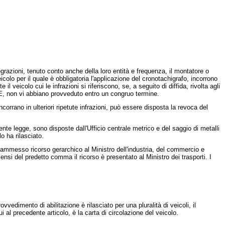
azioni, tenuto conto anche della loro entità e frequenza, il montatore o
 veicolo per il quale è obbligatoria l'applicazione del cronotachigrafo, incorrono
 veicolo cui le infrazioni si riferiscono, se, a seguito di diffida, rivolta agli
CEE, non vi abbiano provveduto entro un congruo termine.
orrano in ulteriori ripetute infrazioni, può essere disposta la revoca del
nte legge, sono disposte dall'Ufficio centrale metrico e del saggio di metalli
o ha rilasciato.
ammesso ricorso gerarchico al Ministro dell'industria, del commercio e
ensi del predetto comma il ricorso è presentato al Ministro dei trasporti. I
vedimento di abilitazione è rilasciato per una pluralità di veicoli, il
 al precedente articolo, è la carta di circolazione del veicolo.