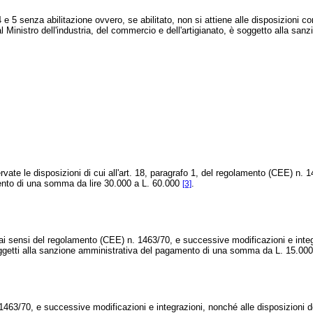
i 4 e 5 senza abilitazione ovvero, se abilitato, non si attiene alle disposizion
 5, dal Ministro dell'industria, del commercio e dell'artigianato, è soggetto all
rvate le disposizioni di cui all'art. 18, paragrafo 1, del regolamento (CEE) n.
amento di una somma da lire 30.000 a L. 60.000
.
[3]
e ai sensi del regolamento (CEE) n. 1463/70, e successive modificazioni e inte
 soggetti alla sanzione amministrativa del pagamento di una somma da L. 15.00
0, e successive modificazioni e integrazioni, nonché alle disposizioni della