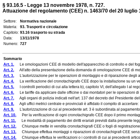
§ 93.16.5 - Legge 13 novembre 1978, n. 727.
Attuazione del regolamento (CEE) n. 1463/70 del 20 luglio 197
Settore:
Normativa nazionale
Materia:
93. Trasporti e circolazione
Capitolo:
93.16 trasporto su strada
Data:
13/11/1978
Numero:
727
Sommario
Art. 1.
Le omologazioni CEE di modello dell'apparecchio di controllo e del foglio d
Art. 2.
All'atto della presentazione della domanda di omologazione CEE di modello d
Art. 3.
L'autorizzazione per le operazioni di montaggio e di riparazione degli appa
Art. 4.
La verificazione del cronotachigrafo CEE dopo la installazione su un veicolo
Art. 5.
I controlli periodici di cui alla lettera b), capitolo VI, dell'allegato I al 
Art. 6.
Le tariffe da applicare dalle officine o dai montatori per le operazioni di v
Art. 7.
Agli organi di polizia indicati nell'art. 137 del decreto del Presidente dell
Art. 8.
Agli uffici metrici centrale e provinciali è affidato il compito di accertare:
Art. 9.
L'autorizzazione di cui al precedente art. 3 è subordinata al pagamento de
Art. 10.
Per la verificazione di ogni cronotachigrafo CEE dopo il primo montaggio 
Art. 11.
Le modalità di pagamento dei diritti erariali previsti dalla presente legge
Art. 12.
Chiunque mette in vendita cronotachigrafi CEE o fogli di registrazione da
Art. 13.
Chiunque effettua montaggi o riparazioni di cronotachigrafi CEE senza la
Art. 14.
Chiunque effettua le verificazioni o i controlli di cui ai precedenti artico