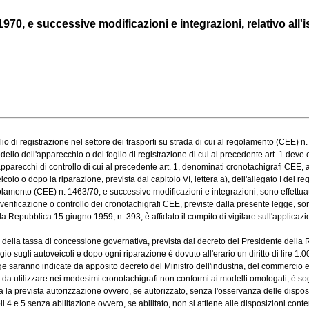
0, e successive modificazioni e integrazioni, relativo all'ist
i registrazione nel settore dei trasporti su strada di cui al regolamento (CEE) n. 
ell'apparecchio o del foglio di registrazione di cui al precedente art. 1 deve esser
recchi di controllo di cui al precedente art. 1, denominati cronotachigrafi CEE, ai s
 o dopo la riparazione, prevista dal capitolo VI, lettera a), dell'allegato I del re
regolamento (CEE) n. 1463/70, e successive modificazioni e integrazioni, sono effettuati
erificazione o controllo dei cronotachigrafi CEE, previste dalla presente legge, sono 
a Repubblica 15 giugno 1959, n. 393, è affidato il compito di vigilare sull'applicazio
lla tassa di concessione governativa, prevista dal decreto del Presidente della Rep
sugli autoveicoli e dopo ogni riparazione è dovuto all'erario un diritto di lire 1.0
 saranno indicate da apposito decreto del Ministro dell'industria, del commercio e del
 utilizzare nei medesimi cronotachigrafi non conformi ai modelli omologati, è sogge
 prevista autorizzazione ovvero, se autorizzato, senza l'osservanza delle disposiz
li 4 e 5 senza abilitazione ovvero, se abilitato, non si attiene alle disposizioni cont