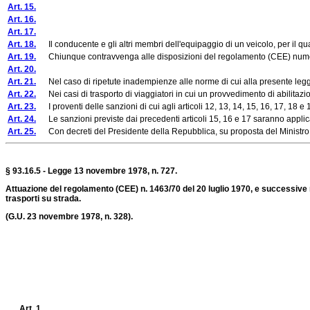
Art. 15.
Art. 16.
Art. 17.
Art. 18.
Il conducente e gli altri membri dell'equipaggio di un veicolo, per il qua
Art. 19.
Chiunque contravvenga alle disposizioni del regolamento (CEE) numero 14
Art. 20.
Art. 21.
Nel caso di ripetute inadempienze alle norme di cui alla presente legge 
Art. 22.
Nei casi di trasporto di viaggiatori in cui un provvedimento di abilitazione
Art. 23.
I proventi delle sanzioni di cui agli articoli 12, 13, 14, 15, 16, 17, 18 e 
Art. 24.
Le sanzioni previste dai precedenti articoli 15, 16 e 17 saranno applicat
Art. 25.
Con decreti del Presidente della Repubblica, su proposta del Ministro dell
§ 93.16.5 - Legge 13 novembre 1978, n. 727.
Attuazione del regolamento (CEE) n. 1463/70 del 20 luglio 1970, e successive mod
trasporti su strada.
(G.U. 23 novembre 1978, n. 328).
Art. 1.