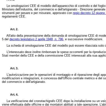
Le omologazioni CEE di modello dell'apparecchio di controllo e del foglio d
Ministero dell'industria, del commercio e dell'artigianato - Direzione generale
strumenti per pesare e per misurare, approvato con
regio decreto 12 giugno
regolamenti CEE.
Art. 2.
All'atto della presentazione della domanda di omologazione CEE di modello de
5 del
decreto legislativo 2 aprile 1948, n. 796
, e successive modificazioni.
La scheda di omologazione CEE del modello può essere rilasciata solo do
L'interessato deve inoltre rimborsare le spese occorrenti per la riproduzione a
Stati membri della CEE e della commissione CEE interessati alla sua appli
Art. 3.
L'autorizzazione per le operazioni di montaggio e di riparazione degli appar
modificazioni e integrazioni, è concessa dall'Ufficio centrale metrico e del sa
del commercio e dell'artigianato.
Art. 4.
La verificazione del cronotachigrafo CEE dopo la installazione su un veicolo
viene effettuata dalle officine e dai montatori abilitati a tale operazione. L'