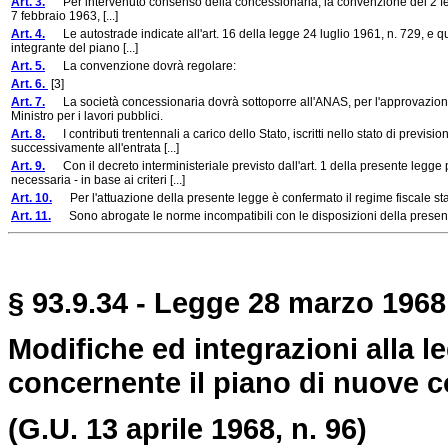
Art. 3.
Per intervenuto consenso della concessionaria, la convenzione del 2 febbra
7 febbraio 1963, [...]
Art. 4.
Le autostrade indicate all'art. 16 della legge 24 luglio 1961, n. 729, e qu
integrante del piano [...]
Art. 5.
La convenzione dovrà regolare:
Art. 6.
[3]
Art. 7.
La società concessionaria dovrà sottoporre all'ANAS, per l'approvazione, i
Ministro per i lavori pubblici.
Art. 8.
I contributi trentennali a carico dello Stato, iscritti nello stato di previsi
successivamente all'entrata [...]
Art. 9.
Con il decreto interministeriale previsto dall'art. 1 della presente legge 
necessaria - in base ai criteri [...]
Art. 10.
Per l'attuazione della presente legge è confermato il regime fiscale stabil
Art. 11.
Sono abrogate le norme incompatibili con le disposizioni della presen
§ 93.9.34 - Legge 28 marzo 1968,
Modifiche ed integrazioni alla le
concernente il piano di nuove co
(G.U. 13 aprile 1968, n. 96)