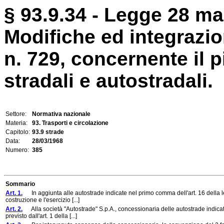
§ 93.9.34 - Legge 28 ma
Modifiche ed integrazion
n. 729, concernente il 
stradali e autostradali.
Settore:
Normativa nazionale
Materia:
93. Trasporti e circolazione
Capitolo:
93.9 strade
Data:
28/03/1968
Numero:
385
Sommario
Art. 1.
In aggiunta alle autostrade indicate nel primo comma dell'art. 16 della le
costruzione e l'esercizio [...]
Art. 2.
Alla società "Autostrade" S.p.A., concessionaria delle autostrade indicate 
previsto dall'art. 1 della [...]