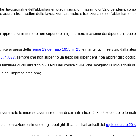
stiche, tradizionali e dell'abbigliamento su misura: un massimo di 32 dipendenti, co
apprendisti. I settori delle lavorazioni artistiche e tradizionali e dell'abbigliame
i apprendisti in numero non superiore a 5; il numero massimo dei dipendenti può es
ifica ai sensi della
legge 19 gennaio 1955, n. 25,
e mantenuti in servizio dalla ste
3, n. 877,
sempre che non superino un terzo dei dipendenti non apprendisti occupat
familiare di cui all'articolo 230-bis del codice civile, che svolgano la loro attività
e nell'impresa artigiana;
ersi tutte le imprese aventi i requisiti di cui agli articoli 2, 3 e 4 secondo le formalit
i cessazione esimono dagli obblighi di cui ai citati articoli del
regio decreto 20 