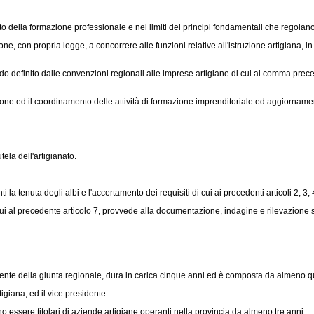
ito della formazione professionale e nei limiti dei principi fondamentali che regolano
con propria legge, a concorrere alle funzioni relative all'istruzione artigiana, in 
 definito dalle convenzioni regionali alle imprese artigiane di cui al comma precede
e ed il coordinamento delle attività di formazione imprenditoriale ed aggiornament
tela dell'artigianato.
a tenuta degli albi e l'accertamento dei requisiti di cui ai precedenti articoli 2, 3, 4
i al precedente articolo 7, provvede alla documentazione, indagine e rilevazione stat
dente della giunta regionale, dura in carica cinque anni ed è composta da almeno q
igiana, ed il vice presidente.
essere titolari di aziende artigiane operanti nella provincia da almeno tre anni.