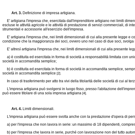
Art. 3.
Definizione di impresa artigiana.
E' artigiana l'impresa che, esercitata dall'imprenditore artigiano nei limiti dimens
escluse le attività agricole e le attività di prestazione di servizi commerciali, di
strumentali e accessorie all'esercizio dell'impresa.
E' artigiana l'impresa che, nei limiti dimensionali di cui alla presente legge e co
condizione che la maggioranza dei soci, ovvero uno nel caso di due soci, svolga 
E' altresì artigiana l'impresa che, nei limiti dimensionali di cui alla presente le
a) è costituita ed esercitata in forma di società a responsabilità limitata con unic
società in accomandita semplice;
b) è costituita ed esercitata in forma di società in accomandita semplice, semprec
società in accomandita semplice
.
[2]
In caso di trasferimento per atto tra vivi della titolarità delle società di cui al
L'impresa artigiana può svolgersi in luogo fisso, presso l'abitazione dell'imprend
può essere titolare di una sola impresa artigiana
.
[4]
Art. 4.
Limiti dimensionali.
L'impresa artigiana può essere svolta anche con la prestazione d'opera di person
a) per l'impresa che non lavora in serie: un massimo di 18 dipendenti, compresi 
b) per l'impresa che lavora in serie, purché con lavorazione non del tutto autom