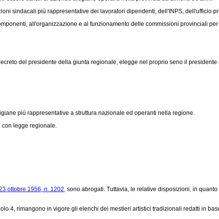
sindacali più rappresentative dei lavoratori dipendenti, dell'INPS, dell'ufficio pro
mponenti, all'organizzazione e al funzionamento delle commissioni provinciali per l
eto del presidente della giunta regionale, elegge nel proprio seno il presidente e
igiane più rappresentative a struttura nazionale ed operanti nella regione.
 con legge regionale.
23 ottobre 1956, n. 1202,
sono abrogati. Tuttavia, le relative disposizioni, in quanto
olo 4, rimangono in vigore gli elenchi dei mestieri artistici tradizionali redatti in bas