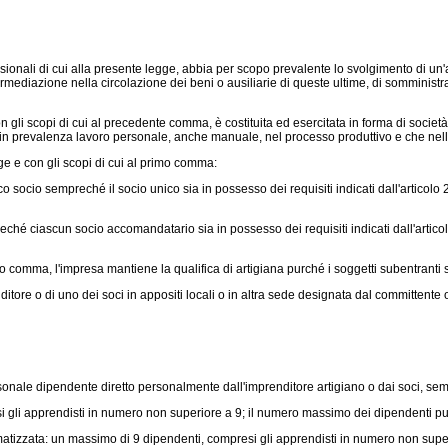
ionali di cui alla presente legge, abbia per scopo prevalente lo svolgimento di un'att
 intermediazione nella circolazione dei beni o ausiliarie di queste ultime, di sommini
n gli scopi di cui al precedente comma, è costituita ed esercitata in forma di socie
in prevalenza lavoro personale, anche manuale, nel processo produttivo e che nell
gge e con gli scopi di cui al primo comma:
o socio sempreché il socio unico sia in possesso dei requisiti indicati dall'articolo 2
hé ciascun socio accomandatario sia in possesso dei requisiti indicati dall'articolo 
 terzo comma, l'impresa mantiene la qualifica di artigiana purché i soggetti subentran
itore o di uno dei soci in appositi locali o in altra sede designata dal committente
ale dipendente diretto personalmente dall'imprenditore artigiano o dai soci, sempr
gli apprendisti in numero non superiore a 9; il numero massimo dei dipendenti può
atizzata: un massimo di 9 dipendenti, compresi gli apprendisti in numero non supe