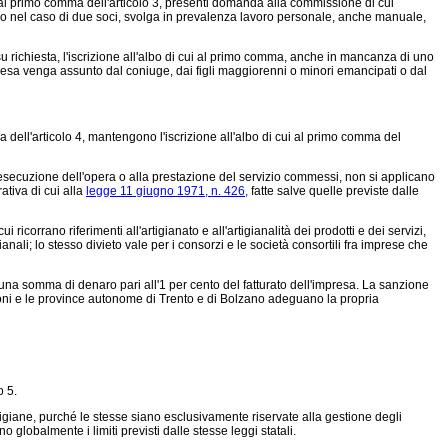
ui al primo comma dell'articolo 3, presenti domanda alla commissione di cui
 uno nel caso di due soci, svolga in prevalenza lavoro personale, anche manuale,
 su richiesta, l'iscrizione all'albo di cui al primo comma, anche in mancanza di uno
mpresa venga assunto dal coniuge, dai figli maggiorenni o minori emancipati o dal
dell'articolo 4, mantengono l'iscrizione all'albo di cui al primo comma del
l'esecuzione dell'opera o alla prestazione del servizio commessi, non si applicano
ativa di cui alla
legge 11 giugno 1971, n. 426,
fatte salve quelle previste dalle
rrano riferimenti all'artigianato e all'artigianalità dei prodotti e dei servizi,
anali; lo stesso divieto vale per i consorzi e le società consortili fra imprese che
una somma di denaro pari all'1 per cento del fatturato dell'impresa. La sanzione
ni e le province autonome di Trento e di Bolzano adeguano la propria
o 5.
tigiane, purché le stesse siano esclusivamente riservate alla gestione degli
 globalmente i limiti previsti dalle stesse leggi statali.