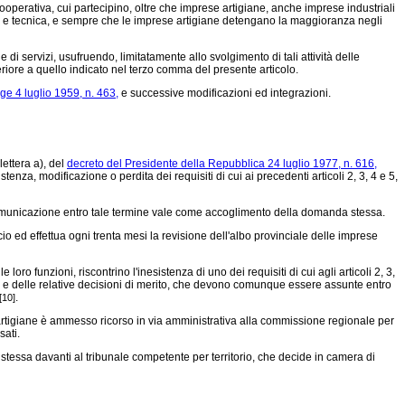
operativa, cui partecipino, oltre che imprese artigiane, anche imprese industriali
ria e tecnica, e sempre che le imprese artigiane detengano la maggioranza negli
i servizi, usufruendo, limitatamente allo svolgimento di tali attività delle
eriore a quello indicato nel terzo comma del presente articolo.
ge 4 luglio 1959, n. 463,
e successive modificazioni ed integrazioni.
lettera a), del
decreto del Presidente della Repubblica 24 luglio 1977, n. 616,
tenza, modificazione o perdita dei requisiti di cui ai precedenti articoli 2, 3, 4 e 5,
comunicazione entro tale termine vale come accoglimento della domanda stessa.
cio ed effettua ogni trenta mesi la revisione dell'albo provinciale delle imprese
ro funzioni, riscontrino l'inesistenza di uno dei requisiti di cui agli articoli 2, 3,
cio e delle relative decisioni di merito, che devono comunque essere assunte entro
.
[10]
 artigiane è ammesso ricorso in via amministrativa alla commissione regionale per
sati.
stessa davanti al tribunale competente per territorio, che decide in camera di