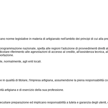
 norme legislative in materia di artigianato nell'ambito dei principi di cui alla pr
rogrammazione nazionale, spetta alle regioni l'adozione di provvedimenti diretti all
particolare riferimento alle agevolazioni di accesso al credito, all'assistenza tecnica,
portazione.
, normalmente, agli enti locali.
 qualità di titolare, l'impresa artigiana, assumendone la piena responsabilità con tu
ità artigiana e di esercizio della sua professione.
peculiare preparazione ed implicano responsabilità a tutela e garanzia degli utenti, 