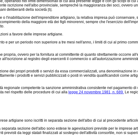
he, operando nei limiti dimensionali di cui alla presente legge e con gli scopi di c
seguente iscrizione nell'albo provinciale, sempreché la maggioranza dei soci, ovvero
ani deliberanti della società
.
[5]
e o l'inabilitazione dell'imprenditore artigiano, la relativa impresa può conservare,
o al compimento della maggiore età dei figli minorenni, sempre che l'esercizio dell'i
to.
zioni a favore delle imprese artigiane.
 per un periodo non superiore a tre mesi nell'anno, i limiti di cui al primo comma 
e propria, ovvero per la fornitura al committente di quanto strettamente occorre al
e all'iscrizione al registro degli esercenti il commercio o all'autorizzazione amministr
ei propri prodotti o servizi da essa commercializzati, una denominazione in cui rico
amente i prodotti e servizi pubblicizzati o posti in vendita qualificandoli come artigi
torità regionale competente la sanzione amministrativa consistente nel pagamento di 
 nel rispetto delle procedure di cui alla
legge 24 novembre 1981, n. 689.
Le regio
rese artigiane sono iscritti in separata sezione dell'albo di cui al precedente articol
lla separata sezione dell'albo sono estese le agevolazioni previste per le imprese ar
visti da leggi statali finalizzati al sostegno dell'attività consortile, non si superino