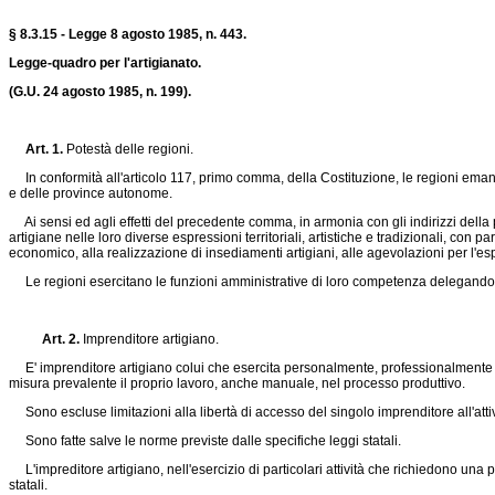
§ 8.3.15 - Legge 8 agosto 1985, n. 443.
Legge-quadro per l'artigianato.
(G.U. 24 agosto 1985, n. 199).
Art. 1.
Potestà delle regioni.
In conformità all'articolo 117, primo comma, della Costituzione, le regioni emanano
e delle province autonome.
Ai sensi ed agli effetti del precedente comma, in armonia con gli indirizzi della p
artigiane nelle loro diverse espressioni territoriali, artistiche e tradizionali, con 
economico, alla realizzazione di insediamenti artigiani, alle agevolazioni per l'es
Le regioni esercitano le funzioni amministrative di loro competenza delegandole
Art. 2.
Imprenditore artigiano.
E' imprenditore artigiano colui che esercita personalmente, professionalmente e in
misura prevalente il proprio lavoro, anche manuale, nel processo produttivo.
Sono escluse limitazioni alla libertà di accesso del singolo imprenditore all'attiv
Sono fatte salve le norme previste dalle specifiche leggi statali.
L'impreditore artigiano, nell'esercizio di particolari attività che richiedono una 
statali.