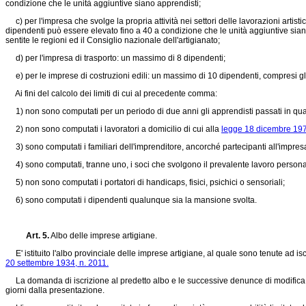
condizione che le unità aggiuntive siano apprendisti;
c) per l'impresa che svolge la propria attività nei settori delle lavorazioni arti
dipendenti può essere elevato fino a 40 a condizione che le unità aggiuntive siano 
sentite le regioni ed il Consiglio nazionale dell'artigianato;
d) per l'impresa di trasporto: un massimo di 8 dipendenti;
e) per le imprese di costruzioni edili: un massimo di 10 dipendenti, compresi gl
Ai fini del calcolo dei limiti di cui al precedente comma:
1) non sono computati per un periodo di due anni gli apprendisti passati in qual
2) non sono computati i lavoratori a domicilio di cui alla
legge 18 dicembre 197
3) sono computati i familiari dell'imprenditore, ancorché partecipanti all'impresa 
4) sono computati, tranne uno, i soci che svolgono il prevalente lavoro personal
5) non sono computati i portatori di handicaps, fisici, psichici o sensoriali;
6) sono computati i dipendenti qualunque sia la mansione svolta.
Art. 5.
Albo delle imprese artigiane.
E' istituito l'albo provinciale delle imprese artigiane, al quale sono tenute ad iscriv
20 settembre 1934, n. 2011.
La domanda di iscrizione al predetto albo e le successive denunce di modifica e d
giorni dalla presentazione.