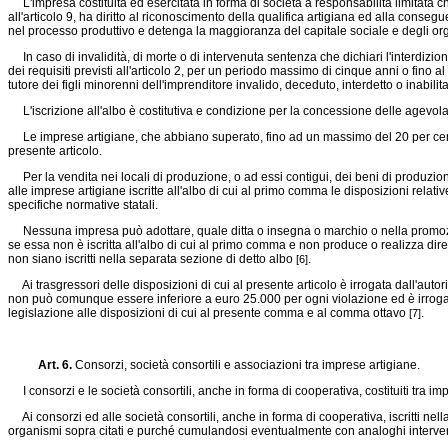
L'impresa costituita ed esercitata in forma di società a responsabilità limitata c
all'articolo 9, ha diritto al riconoscimento della qualifica artigiana ed alla con
nel processo produttivo e detenga la maggioranza del capitale sociale e degli org
In caso di invalidità, di morte o di intervenuta sentenza che dichiari l'interdizion
dei requisiti previsti all'articolo 2, per un periodo massimo di cinque anni o fin
tutore dei figli minorenni dell'imprenditore invalido, deceduto, interdetto o inabilita
L'iscrizione all'albo è costitutiva e condizione per la concessione delle agevola
Le imprese artigiane, che abbiano superato, fino ad un massimo del 20 per cento e
presente articolo.
Per la vendita nei locali di produzione, o ad essi contigui, dei beni di produzion
alle imprese artigiane iscritte all'albo di cui al primo comma le disposizioni relativ
specifiche normative statali.
Nessuna impresa può adottare, quale ditta o insegna o marchio o nella promozione d
se essa non è iscritta all'albo di cui al primo comma e non produce o realizza dirett
non siano iscritti nella separata sezione di detto albo
.
[6]
Ai trasgressori delle disposizioni di cui al presente articolo è irrogata dall'au
non può comunque essere inferiore a euro 25.000 per ogni violazione ed è irrogata
legislazione alle disposizioni di cui al presente comma e al comma ottavo
.
[7]
Art. 6.
Consorzi, società consortili e associazioni tra imprese artigiane.
I consorzi e le società consortili, anche in forma di cooperativa, costituiti tra imp
Ai consorzi ed alle società consortili, anche in forma di cooperativa, iscritti ne
organismi sopra citati e purché cumulandosi eventualmente con analoghi interventi pre