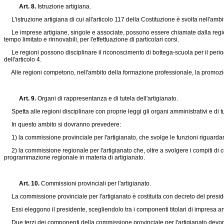
Art. 8.
Istruzione artigiana.
L'istruzione artigiana di cui all'articolo 117 della Costituzione è svolta nell'amb
Le imprese artigiane, singole e associate, possono essere chiamate dalla regione, 
tempo limitato e rinnovabili, per l'effettuazione di particolari corsi.
Le regioni possono disciplinare il riconoscimento di bottega-scuola per il periodo
dell'articolo 4.
Alle regioni competono, nell'ambito della formazione professionale, la promozion
Art. 9.
Organi di rappresentanza e di tutela dell'artigianato.
Spetta alle regioni disciplinare con proprie leggi gli organi amministrativi e di tu
In questo ambito si dovranno prevedere:
1) la commissione provinciale per l'artigianato, che svolge le funzioni riguardanti l
2) la commissione regionale per l'artigianato che, oltre a svolgere i compiti di cu
programmazione regionale in materia di artigianato.
Art. 10.
Commissioni provinciali per l'artigianato.
La commissione provinciale per l'artigianato è costituita con decreto del presi
Essi eleggono il presidente, scegliendolo tra i componenti titolari di impresa art
Due terzi dei componenti della commissione provinciale per l'artigianato devono 