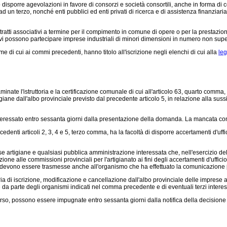
sporre agevolazioni in favore di consorzi e società consortili, anche in forma di co
d un terzo, nonché enti pubblici ed enti privati di ricerca e di assistenza finanzia
atti associativi a termine per il compimento in comune di opere o per la prestazione d
ativi possono partecipare imprese industriali di minori dimensioni in numero non sup
rme di cui ai commi precedenti, hanno titolo all'iscrizione negli elenchi di cui alla
leg
ate l'istruttoria e la certificazione comunale di cui all'articolo 63, quarto comma, 
iane dall'albo provinciale previsto dal precedente articolo 5, in relazione alla sussis
interessato entro sessanta giorni dalla presentazione della domanda. La mancata 
edenti articoli 2, 3, 4 e 5, terzo comma, ha la facoltà di disporre accertamenti d'uffi
 artigiane e qualsiasi pubblica amministrazione interessata che, nell'esercizio delle lo
ione alle commissioni provinciali per l'artigianato ai fini degli accertamenti d'uffi
ne devono essere trasmesse anche all'organismo che ha effettuato la comunicazione
a di iscrizione, modificazione e cancellazione dall'albo provinciale delle imprese
e da parte degli organismi indicati nel comma precedente e di eventuali terzi interes
rso, possono essere impugnate entro sessanta giorni dalla notifica della decisione 