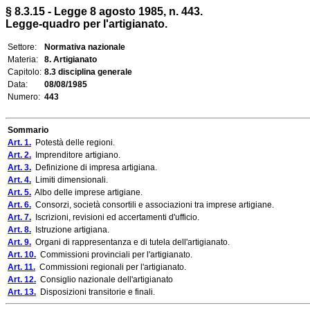
§ 8.3.15 - Legge 8 agosto 1985, n. 443.
Legge-quadro per l'artigianato.
Settore:
Normativa nazionale
Materia:
8. Artigianato
Capitolo:
8.3 disciplina generale
Data:
08/08/1985
Numero:
443
Sommario
Art. 1.
Potestà delle regioni.
Art. 2.
Imprenditore artigiano.
Art. 3.
Definizione di impresa artigiana.
Art. 4.
Limiti dimensionali.
Art. 5.
Albo delle imprese artigiane.
Art. 6.
Consorzi, società consortili e associazioni tra imprese artigiane.
Art. 7.
Iscrizioni, revisioni ed accertamenti d'ufficio.
Art. 8.
Istruzione artigiana.
Art. 9.
Organi di rappresentanza e di tutela dell'artigianato.
Art. 10.
Commissioni provinciali per l'artigianato.
Art. 11.
Commissioni regionali per l'artigianato.
Art. 12.
Consiglio nazionale dell'artigianato
Art. 13.
Disposizioni transitorie e finali.