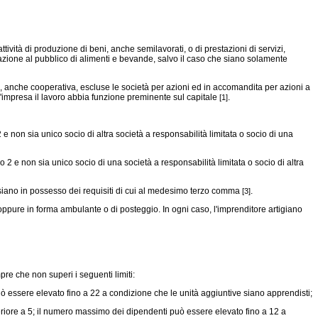
ività di produzione di beni, anche semilavorati, o di prestazioni di servizi,
strazione al pubblico di alimenti e bevande, salvo il caso che siano solamente
tà, anche cooperativa, escluse le società per azioni ed in accomandita per azioni a
'impresa il lavoro abbia funzione preminente sul capitale
.
[1]
 e non sia unico socio di altra società a responsabilità limitata o socio di una
2 e non sia unico socio di una società a responsabilità limitata o socio di altra
ti siano in possesso dei requisiti di cui al medesimo terzo comma
.
[3]
 oppure in forma ambulante o di posteggio. In ogni caso, l'imprenditore artigiano
e che non superi i seguenti limiti:
 essere elevato fino a 22 a condizione che le unità aggiuntive siano apprendisti;
riore a 5; il numero massimo dei dipendenti può essere elevato fino a 12 a