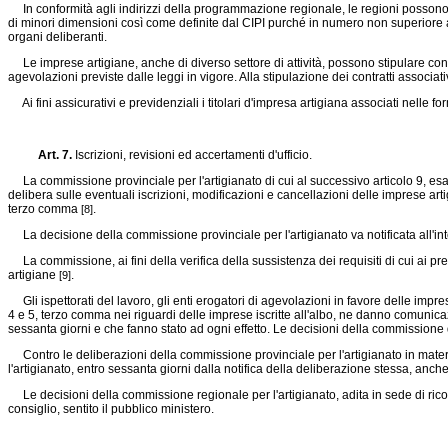
In conformità agli indirizzi della programmazione regionale, le regioni possono di
di minori dimensioni così come definite dal CIPI purché in numero non superiore a
organi deliberanti.
Le imprese artigiane, anche di diverso settore di attività, possono stipulare contr
agevolazioni previste dalle leggi in vigore. Alla stipulazione dei contratti associ
Ai fini assicurativi e previdenziali i titolari d'impresa artigiana associati nelle fo
Art. 7.
Iscrizioni, revisioni ed accertamenti d'ufficio.
La commissione provinciale per l'artigianato di cui al successivo articolo 9, esamin
delibera sulle eventuali iscrizioni, modificazioni e cancellazioni delle imprese artig
terzo comma
.
[8]
La decisione della commissione provinciale per l'artigianato va notificata all'
La commissione, ai fini della verifica della sussistenza dei requisiti di cui ai prec
artigiane
.
[9]
Gli ispettorati del lavoro, gli enti erogatori di agevolazioni in favore delle imprese
4 e 5, terzo comma nei riguardi delle imprese iscritte all'albo, ne danno comunicaz
sessanta giorni e che fanno stato ad ogni effetto. Le decisioni della commissio
Contro le deliberazioni della commissione provinciale per l'artigianato in materi
l'artigianato, entro sessanta giorni dalla notifica della deliberazione stessa, anch
Le decisioni della commissione regionale per l'artigianato, adita in sede di rico
consiglio, sentito il pubblico ministero.