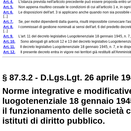
Art. 4.
L'istanza prevista nell'articolo precedente può essere proposta entro un mes
Art. 5.
Non appena risultino cessate le condizioni di cui all'articolo 1 e, in ogni c
Art. 6.
Le disposizioni dell'art. 3 si applicano anche quando non sia possibile c
[...]
Art. 7.
Se, per motivi dipendenti dalla guerra, risulti impossibile convocare l'assemb
Art. 8.
I commissari di gestione nominati ai sensi dell'art. 6 del predetto decret
[...]
Art. 9.
L'art. 11 del decreto legislativo Luogotenenziale 18 gennaio 1945, n. 7
Art. 10.
Sono abrogati gli articoli 12 e 13 del decreto legislativo Luogotenenzi
Art. 11.
Il decreto legislativo Luogotenenziale 18 gennaio 1945, n. 7, e le disp
Art. 12.
Il presente decreto entra in vigore nei territori già restituiti all'Amminis
§ 87.3.2 - D.Lgs.Lgt. 26 aprile 19
Norme integrative e modificative
luogotenenziale 18 gennaio 1945
il funzionamento delle società c
istituti di diritto pubblico.