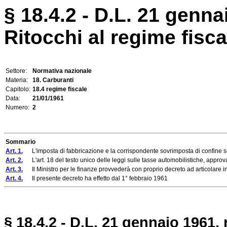
§ 18.4.2 - D.L. 21 gennai
Ritocchi al regime fisca
Settore:
Normativa nazionale
Materia:
18. Carburanti
Capitolo:
18.4 regime fiscale
Data:
21/01/1961
Numero:
2
Sommario
Art. 1.
L'imposta di fabbricazione e la corrispondente sovrimposta di confine sull
Art. 2.
L'art. 18 del testo unico delle leggi sulle tasse automobilistiche, approvat
Art. 3.
Il Ministro per le finanze provvederà con proprio decreto ad articolare in m
Art. 4.
Il presente decreto ha effetto dal 1° febbraio 1961
§ 18.4.2 - D.L. 21 gennaio 1961, 