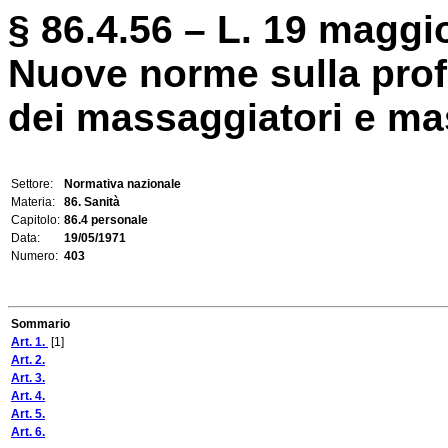
§ 86.4.56 – L. 19 maggio
Nuove norme sulla prof
dei massaggiatori e mas
Settore:
Normativa nazionale
Materia:
86. Sanità
Capitolo:
86.4 personale
Data:
19/05/1971
Numero:
403
Sommario
Art. 1.
[1]
Art. 2.
Art. 3.
Art. 4.
Art. 5.
Art. 6.