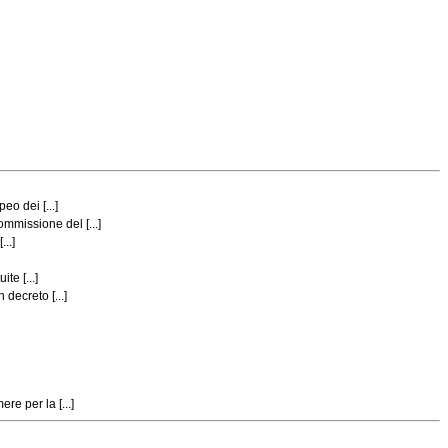
o dei [...]
mmissione del [...]
..]
te [...]
decreto [...]
e per la [...]