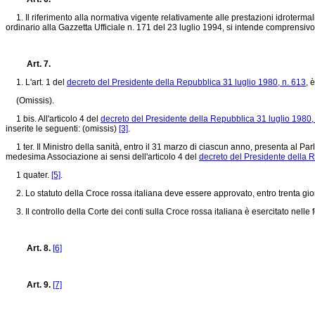
1. Il riferimento alla normativa vigente relativamente alle prestazioni idroterma
ordinario alla Gazzetta Ufficiale n. 171 del 23 luglio 1994, si intende comprensiv
Art. 7.
1. L'art. 1 del
decreto del Presidente della Repubblica 31 luglio 1980, n. 613
, 
(Omissis).
1 bis. All'articolo 4 del
decreto del Presidente della Repubblica 31 luglio 1980,
inserite le seguenti: (omissis)
[3]
.
1 ter. Il Ministro della sanità, entro il 31 marzo di ciascun anno, presenta al P
medesima Associazione ai sensi dell'articolo 4 del
decreto del Presidente della R
1 quater.
[5]
.
2. Lo statuto della Croce rossa italiana deve essere approvato, entro trenta giorn
3. Il controllo della Corte dei conti sulla Croce rossa italiana è esercitato nelle f
Art. 8.
[6]
Art. 9.
[7]