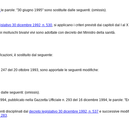
,
le parole: "30 giugno 1995" sono sostituite dalle seguenti: (omissis).
gislativo 30 dicembre 1992, n. 530
, si applicano i criteri previsti dai capitoli dal I al 
 molluschi bivalvi vivi sono adottate con decreto del Ministro della sanità.
cazioni, è sostituito dal seguente:
. 247 del 20 ottobre 1993, sono apportate le seguenti modifiche:
 dalle seguenti: (omissis).
1994, pubblicato nella Gazzetta Ufficiale n. 293 del 16 dicembre 1994, le parole: "En
nti disciplinati dal
decreto legislativo 30 dicembre 1992, n. 537
e successive modific
. 283
.