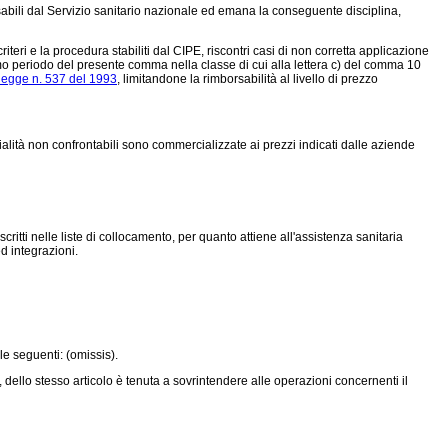
rsabili dal Servizio sanitario nazionale ed emana la conseguente disciplina,
eri e la procedura stabiliti dal CIPE, riscontri casi di non corretta applicazione
primo periodo del presente comma nella classe di cui alla lettera c) del comma 10
legge n. 537 del 1993
, limitandone la rimborsabilità al livello di prezzo
alità non confrontabili sono commercializzate ai prezzi indicati dalle aziende
scritti nelle liste di collocamento, per quanto attiene all'assistenza sanitaria
d integrazioni.
lle seguenti: (omissis).
, dello stesso articolo è tenuta a sovrintendere alle operazioni concernenti il