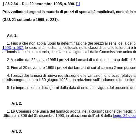
§ 86.2.64 – D.L. 20 settembre 1995, n. 390.
[1]
Provvedimenti urgenti in materia di prezzi di specialità medicinali, nonchè in m
(G.U. 21 settembre 1995, n. 221).
Art. 1.
1. Fino a che non abbia luogo la determinazione dei prezzi ai sensi della deliber
1993, n. 537
, le specialità medicinali collocate nelle classi di cui alle lettere a) 
all'immissione in commercio, che siano stati giudicati dalla Commissione unica de
2. A partire dal 22 marzo 1995 i prezzi dei farmaci di cui alla lettera c) dell'art.
3. Fino al 20 novembre 1995 i prezzi dei farmaci di cui al comma 2 non possono su
4. I prezzi dei farmaci di nuova registrazione e le variazioni di prezzo relative ai
predispongono, entro il 30 giugno 1995, una relazione sull'andamento del settore rel
5. Le imprese, entro dieci giorni dalla data di entrata in vigore del presente dec
Art. 2.
1. La Commissione unica del farmaco adotta, nella classificazione dei medicinal
Ufficiale n. 306 del 31 dicembre 1993, in attuazione dell'art. 8 della
legge 24 dice
Art. 3.