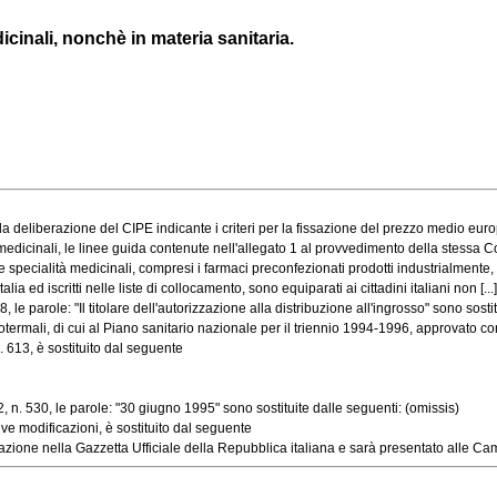
icinali, nonchè in materia sanitaria.
deliberazione del CIPE indicante i criteri per la fissazione del prezzo medio europe
icinali, le linee guida contenute nell'allegato 1 al provvedimento della stessa Co
specialità medicinali, compresi i farmaci preconfezionati prodotti industrialmente, [.
 ed iscritti nelle liste di collocamento, sono equiparati ai cittadini italiani non [...]
 parole: "Il titolare dell'autorizzazione alla distribuzione all'ingrosso" sono sostitui
termali, di cui al Piano sanitario nazionale per il triennio 1994-1996, approvato con 
 613, è sostituito dal seguente
 n. 530, le parole: "30 giugno 1995" sono sostituite dalle seguenti: (omissis)
e modificazioni, è sostituito dal seguente
zione nella Gazzetta Ufficiale della Repubblica italiana e sarà presentato alle Camer