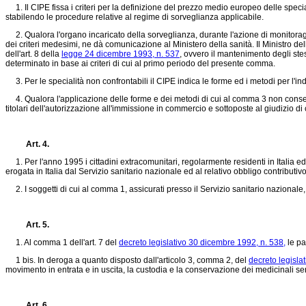
1. Il CIPE fissa i criteri per la definizione del prezzo medio europeo delle speci
stabilendo le procedure relative al regime di sorveglianza applicabile.
2. Qualora l'organo incaricato della sorveglianza, durante l'azione di monitoraggio
dei criteri medesimi, ne dà comunicazione al Ministero della sanità. Il Ministro de
dell'art. 8 della
legge 24 dicembre 1993, n. 537
, ovvero il mantenimento degli stess
determinato in base ai criteri di cui al primo periodo del presente comma.
3. Per le specialità non confrontabili il CIPE indica le forme ed i metodi per l'indi
4. Qualora l'applicazione delle forme e dei metodi di cui al comma 3 non consenta
titolari dell'autorizzazione all'immissione in commercio e sottoposte al giudizio di c
Art. 4.
1. Per l'anno 1995 i cittadini extracomunitari, regolarmente residenti in Italia ed is
erogata in Italia dal Servizio sanitario nazionale ed al relativo obbligo contributivo 
2. I soggetti di cui al comma 1, assicurati presso il Servizio sanitario nazionale, 
Art. 5.
1. Al comma 1 dell'art. 7 del
decreto legislativo 30 dicembre 1992, n. 538,
le pa
1 bis. In deroga a quanto disposto dall'articolo 3, comma 2, del
decreto legisla
movimento in entrata e in uscita, la custodia e la conservazione dei medicinali s
Art. 6.