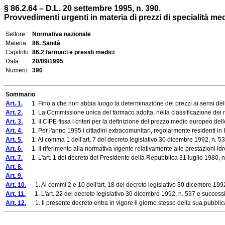
§ 86.2.64 – D.L. 20 settembre 1995, n. 390.
Provvedimenti urgenti in materia di prezzi di specialità med
Settore:
Normativa nazionale
Materia:
86. Sanità
Capitolo:
86.2 farmaci e presidi medici
Data:
20/09/1995
Numero:
390
Sommario
Art. 1.
1. Fino a che non abbia luogo la determinazione dei prezzi ai sensi della 
Art. 2.
1. La Commissione unica del farmaco adotta, nella classificazione dei med
Art. 3.
1. Il CIPE fissa i criteri per la definizione del prezzo medio europeo delle 
Art. 4.
1. Per l'anno 1995 i cittadini extracomunitari, regolarmente residenti in Italia
Art. 5.
1. Al comma 1 dell'art. 7 del decreto legislativo 30 dicembre 1992, n. 538, le
Art. 6.
1. Il riferimento alla normativa vigente relativamente alle prestazioni idro
Art. 7.
1. L'art. 1 del decreto del Presidente della Repubblica 31 luglio 1980, n.
Art. 8.
Art. 9.
Art. 10.
1. Ai commi 2 e 10 dell'art. 18 del decreto legislativo 30 dicembre 1992,
Art. 11.
1. L'art. 22 del decreto legislativo 30 dicembre 1992, n. 537 e successiv
Art. 12.
1. Il presente decreto entra in vigore il giorno stesso della sua pubblica