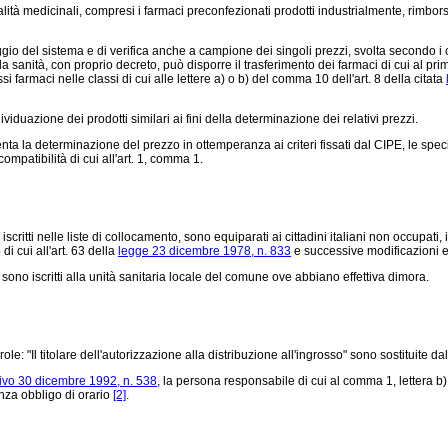
alità medicinali, compresi i farmaci preconfezionati prodotti industrialmente, rimbo
 del sistema e di verifica anche a campione dei singoli prezzi, svolta secondo i crit
lla sanità, con proprio decreto, può disporre il trasferimento dei farmaci di cui al 
i farmaci nelle classi di cui alle lettere a) o b) del comma 10 dell'art. 8 della citata
viduazione dei prodotti similari ai fini della determinazione dei relativi prezzi.
 la determinazione del prezzo in ottemperanza ai criteri fissati dal CIPE, le speci
ompatibilità di cui all'art. 1, comma 1.
critti nelle liste di collocamento, sono equiparati ai cittadini italiani non occupati, i
di cui all'art. 63 della
legge 23 dicembre 1978, n. 833
e successive modificazioni e
sono iscritti alla unità sanitaria locale del comune ove abbiano effettiva dimora.
role: "Il titolare dell'autorizzazione alla distribuzione all'ingrosso" sono sostituite da
tivo 30 dicembre 1992, n. 538
, la persona responsabile di cui al comma 1, lettera b)
enza obbligo di orario
[2]
.