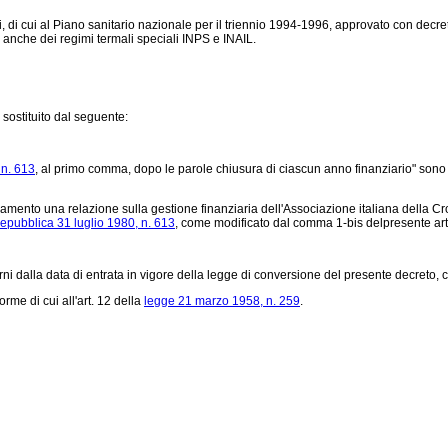
li, di cui al Piano sanitario nazionale per il triennio 1994-1996, approvato con de
o anche dei regimi termali speciali INPS e INAIL.
è sostituito dal seguente:
 n. 613
, al primo comma, dopo le parole chiusura di ciascun anno finanziario" sono 
arlamento una relazione sulla gestione finanziaria dell'Associazione italiana della
epubblica 31 luglio 1980, n. 613
, come modificato dal comma 1-bis delpresente ar
i dalla data di entrata in vigore della legge di conversione del presente decreto, c
orme di cui all'art. 12 della
legge 21 marzo 1958, n. 259
.