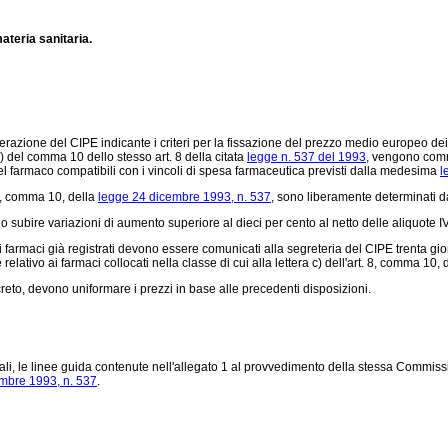
ateria sanitaria.
azione del CIPE indicante i criteri per la fissazione del prezzo medio europeo dei
e b) del comma 10 dello stesso art. 8 della citata
legge n. 537 del 1993
, vengono comme
l farmaco compatibili con i vincoli di spesa farmaceutica previsti dalla medesima
l
 8, comma 10, della
legge 24 dicembre 1993, n. 537
, sono liberamente determinati dal
bire variazioni di aumento superiore al dieci per cento al netto delle aliquote IVA,
 farmaci già registrati devono essere comunicati alla segreteria del CIPE trenta giorn
ativo ai farmaci collocati nella classe di cui alla lettera c) dell'art. 8, comma 10, 
reto, devono uniformare i prezzi in base alle precedenti disposizioni.
i, le linee guida contenute nell'allegato 1 al provvedimento della stessa Commis
mbre 1993, n. 537
.