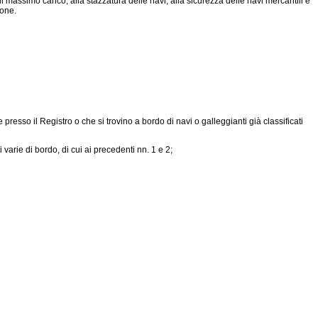
a di massimo carico, alla stazzatura delle navi, alla sicurezza delle navi mercantili e
ione.
resso il Registro o che si trovino a bordo di navi o galleggianti già classificati
varie di bordo, di cui ai precedenti nn. 1 e 2;