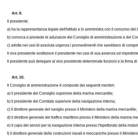
Art. 9.
Il presidente:
a) ha la rappresentanza legale dell'Istituto e lo amministra con il concorso del 
b) convoca e presiede le adunanze del Consiglio di amministrazione e del Comit
c) adotta nei casi di assoluta urgenza i provvedimenti che sarebbero di competenz
Il vice presidente sostituisce il presidente nei casi di sua assenza od impedime
Il presidente può delegare al vice presidente determinate funzioni e la firma di 
Art. 10.
Il Consiglio di amministrazione è composto dei seguenti membri:
a) il presidente del Consiglio superiore della marina mercantile;
b) il presidente del Comitato superiore della navigazione interna;
c) il direttore generale del naviglio presso il Ministero della marina mercantile;
d) il direttore generale del traffico marittimo presso il Ministero della marina me
e) il capo dei servizi per la navigazione interna presso l'Ispettorato della motori
f) il direttore generale delle costruzioni navali e meccaniche presso il Ministero