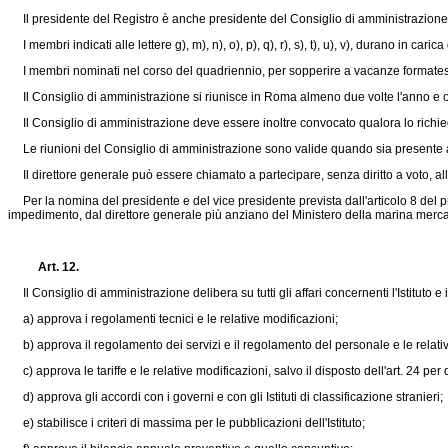
Il presidente del Registro è anche presidente del Consiglio di amministrazione
I membri indicati alle lettere g), m), n), o), p), q), r), s), t), u), v), durano in car
I membri nominati nel corso del quadriennio, per sopperire a vacanze formatesi 
Il Consiglio di amministrazione si riunisce in Roma almeno due volte l'anno e ogn
Il Consiglio di amministrazione deve essere inoltre convocato qualora lo richi
Le riunioni del Consiglio di amministrazione sono valide quando sia presente alm
Il direttore generale può essere chiamato a partecipare, senza diritto a voto, all
Per la nomina del presidente e del vice presidente prevista dall'articolo 8 del 
impedimento, dal direttore generale più anziano del Ministero della marina merca
Art. 12.
Il Consiglio di amministrazione delibera su tutti gli affari concernenti l'Istituto e 
a) approva i regolamenti tecnici e le relative modificazioni;
b) approva il regolamento dei servizi e il regolamento del personale e le relativ
c) approva le tariffe e le relative modificazioni, salvo il disposto dell'art. 24 pe
d) approva gli accordi con i governi e con gli Istituti di classificazione stranieri;
e) stabilisce i criteri di massima per le pubblicazioni dell'Istituto;