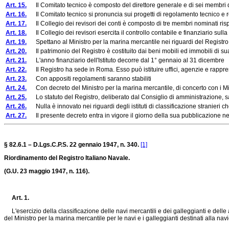
Art. 15.
Il Comitato tecnico è composto del direttore generale e di sei membri dei 
Art. 16.
Il Comitato tecnico si pronuncia sui progetti di regolamento tecnico e rel
Art. 17.
Il Collegio dei revisori dei conti è composto di tre membri nominati rispet
Art. 18.
Il Collegio dei revisori esercita il controllo contabile e finanziario sulla 
Art. 19.
Spettano al Ministro per la marina mercantile nei riguardi del Registro i p
Art. 20.
Il patrimonio del Registro è costituito dai beni mobili ed immobili di su
Art. 21.
L'anno finanziario dell'Istituto decorre dal 1° gennaio al 31 dicembre
Art. 22.
Il Registro ha sede in Roma. Esso può istituire uffici, agenzie e rappresenta
Art. 23.
Con appositi regolamenti saranno stabiliti
Art. 24.
Con decreto del Ministro per la marina mercantile, di concerto con i Ministri
Art. 25.
Lo statuto del Registro, deliberato dal Consiglio di amministrazione, s
Art. 26.
Nulla è innovato nei riguardi degli istituti di classificazione stranieri che 
Art. 27.
Il presente decreto entra in vigore il giorno della sua pubblicazione nella
§ 82.6.1 – D.Lgs.C.P.S. 22 gennaio 1947, n. 340.
[1]
Riordinamento del Registro Italiano Navale.
(G.U. 23 maggio 1947, n. 116).
Art. 1.
L'esercizio della classificazione delle navi mercantili e dei galleggianti e delle 
del Ministro per la marina mercantile per le navi e i galleggianti destinati alla navi