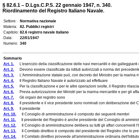
§ 82.6.1 – D.Lgs.C.P.S. 22 gennaio 1947, n. 340.
Riordinamento del Registro Italiano Navale.
Settore:
Normativa nazionale
Materia:
82. Pubblici registri
Capitolo:
82.6 registro navale italiano
Data:
22/01/1947
Numero:
340
Sommario
Art. 1.
L'esercizio della classificazione delle navi mercantili e dei galleggianti e 
Art. 2.
Devono essere classificate da istituti autorizzati a norma del precedente 
Art. 3.
L'Amministrazione statale può, con decreto del Ministro per la marina mercan
Art. 4.
Il Registro Italiano Navale è autorizzato ad effettuare
Art. 5.
Per la classificazione e per le altre operazioni svolte, il Registro rilascia 
Art. 6.
Previa autorizzazione dei Ministri per la marina mercantile e per gli affar
Art. 7.
Gli organi del registro sono
Art. 8.
Il presidente e il vice presidente sono nominati con deliberazione del Co
Art. 9.
Il presidente
Art. 10.
Il Consiglio di amministrazione è composto dei seguenti membri
Art. 11.
Il presidente del Registro è anche presidente del Consiglio di ammini
Art. 12.
Il Consiglio di amministrazione delibera su tutti gli affari concernenti l'Is
Art. 13.
Il Comitato direttivo è composto del presidente del Registro che lo presie
Art. 14.
Il Comitato direttivo provvede all'amministrazione ordinaria dell'Istituto: