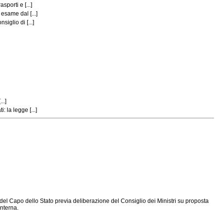
porti e [...]
esame dal [...]
iglio di [...]
..]
 la legge [...]
o del Capo dello Stato previa deliberazione del Consiglio dei Ministri su proposta
interna.