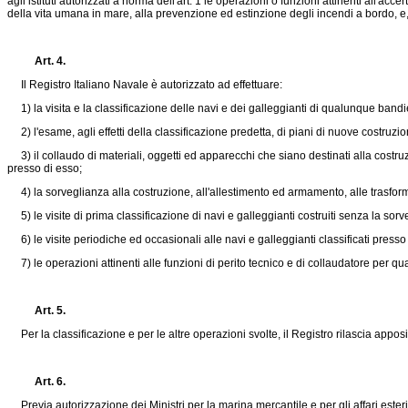
agli istituti autorizzati a norma dell'art. 1 le operazioni o funzioni attinenti all'a
della vita umana in mare, alla prevenzione ed estinzione degli incendi a bordo, e, i
Art. 4.
Il Registro Italiano Navale è autorizzato ad effettuare:
1) la visita e la classificazione delle navi e dei galleggianti di qualunque bandi
2) l'esame, agli effetti della classificazione predetta, di piani di nuove costruzion
3) il collaudo di materiali, oggetti ed apparecchi che siano destinati alla costruzi
presso di esso;
4) la sorveglianza alla costruzione, all'allestimento ed armamento, alle trasformazi
5) le visite di prima classificazione di navi e galleggianti costruiti senza la sorv
6) le visite periodiche ed occasionali alle navi e galleggianti classificati presso
7) le operazioni attinenti alle funzioni di perito tecnico e di collaudatore per qu
Art. 5.
Per la classificazione e per le altre operazioni svolte, il Registro rilascia appositi
Art. 6.
Previa autorizzazione dei Ministri per la marina mercantile e per gli affari esteri