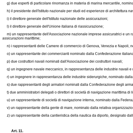
g) due esperti di particolare rinomanza in materia di marina mercantile, nominat
h) il presidente dell'Istituto nazionale per studi ed esperienze di architettura na
i) il direttore generale dell'Istituto nazionale delle assicurazioni;
l) il direttore generale dell'Unione italiana di riassicurazione;
m) un rappresentante dell'Associazione nazionale imprese assicuratrici e un rap
assicurazioni marittime;
n) i rappresentanti delle Camere di commercio di Genova, Venezia e Napoli, no
o) un rappresentante dei commercianti nominato dalla Confederazione italiana
p) due costruttori navali nominati dall'Associazione dei costruttori navali;
q) un ingegnere navale meccanico, in rappresentanza delle industrie navali e 
r) un ingegnere in rappresentanza delle industrie siderurgiche, nominato dalla 
s) due rappresentanti degli armatori nominati dalla Confederazione degli armato
t) due amministratori delegati o direttori di società di navigazione marittima di l
u) un rappresentante di società di navigazione interna, nominato dalla Federaz
v) un rappresentante della gente di mare, nominato dalla relativa organizzazio
z) un rappresentante della cantieristica della nautica da diporto, designato dal
Art. 11.