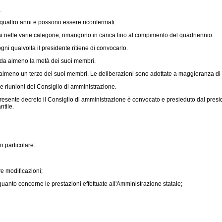
.
ica quattro anni e possono essere riconfermati.
nelle varie categorie, rimangono in carica fino al compimento del quadriennio.
i qualvolta il presidente ritiene di convocarlo.
eda almeno la metà dei suoi membri.
eno un terzo dei suoi membri. Le deliberazioni sono adottate a maggioranza di voti
e riunioni del Consiglio di amministrazione.
presente decreto il Consiglio di amministrazione è convocato e presieduto dal pres
ntile.
in particolare:
e modificazioni;
r quanto concerne le prestazioni effettuate all'Amministrazione statale;