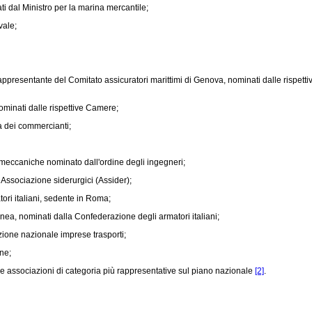
i dal Ministro per la marina mercantile;
vale;
presentante del Comitato assicuratori marittimi di Genova, nominati dalle rispetti
minati dalle rispettive Camere;
 dei commercianti;
meccaniche nominato dall'ordine degli ingegneri;
Associazione siderurgici (Assider);
ri italiani, sedente in Roma;
inea, nominati dalla Confederazione degli armatori italiani;
ione nazionale imprese trasporti;
ne;
le associazioni di categoria più rappresentative sul piano nazionale
[2]
.