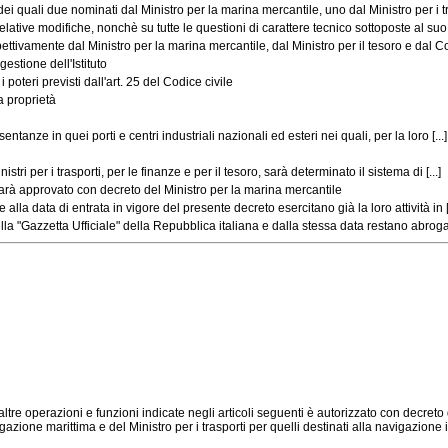
quali due nominati dal Ministro per la marina mercantile, uno dal Ministro per i tras
ative modifiche, nonchè su tutte le questioni di carattere tecnico sottoposte al suo 
tivamente dal Ministro per la marina mercantile, dal Ministro per il tesoro e dal Cons
gestione dell'Istituto
oteri previsti dall'art. 25 del Codice civile
a proprietà
nze in quei porti e centri industriali nazionali ed esteri nei quali, per la loro [...]
 per i trasporti, per le finanze e per il tesoro, sarà determinato il sistema di [...]
arà approvato con decreto del Ministro per la marina mercantile
alla data di entrata in vigore del presente decreto esercitano già la loro attività in [.
 "Gazzetta Ufficiale" della Repubblica italiana e dalla stessa data restano abrogati:
altre operazioni e funzioni indicate negli articoli seguenti è autorizzato con decret
gazione marittima e del Ministro per i trasporti per quelli destinati alla navigazione 