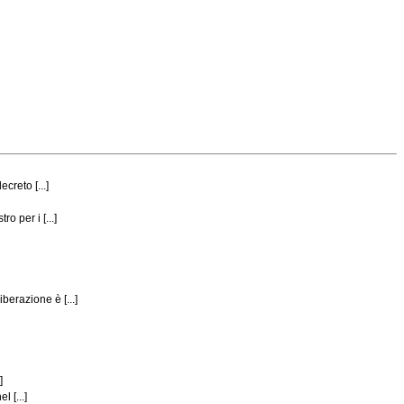
creto [...]
 per i [...]
erazione è [...]
]
 [...]