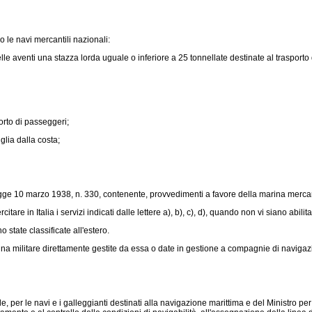
 le navi mercantili nazionali:
 aventi una stazza lorda uguale o inferiore a 25 tonnellate destinate al trasporto di
orto di passeggeri;
glia dalla costa;
gge 10 marzo 1938, n. 330
, contenente, provvedimenti a favore della marina mercant
e in Italia i servizi indicati dalle lettere a), b), c), d), quando non vi siano abilit
state classificate all'estero.
ina militare direttamente gestite da essa o date in gestione a compagnie di navigaz
r le navi e i galleggianti destinati alla navigazione marittima e del Ministro per i t