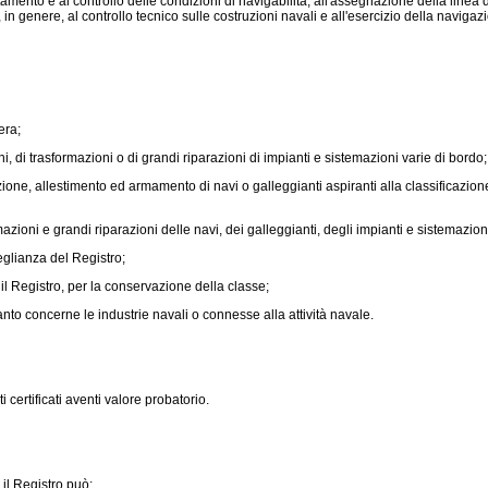
ccertamento e al controllo delle condizioni di navigabilità, all'assegnazione della line
n genere, al controllo tecnico sulle costruzioni navali e all'esercizio della navigaz
era;
i, di trasformazioni o di grandi riparazioni di impianti e sistemazioni varie di bordo;
one, allestimento ed armamento di navi o galleggianti aspiranti alla classificazione p
oni e grandi riparazioni delle navi, dei galleggianti, degli impianti e sistemazioni 
eglianza del Registro;
 il Registro, per la conservazione della classe;
anto concerne le industrie navali o connesse alla attività navale.
 certificati aventi valore probatorio.
 il Registro può: