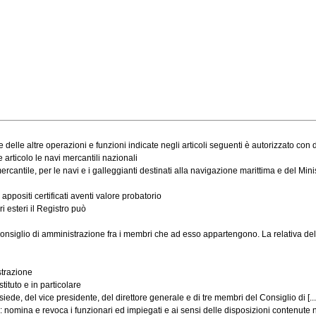
delle altre operazioni e funzioni indicate negli articoli seguenti è autorizzato con de
articolo le navi mercantili nazionali
tile, per le navi e i galleggianti destinati alla navigazione marittima e del Ministro
appositi certificati aventi valore probatorio
i esteri il Registro può
nsiglio di amministrazione fra i membri che ad esso appartengono. La relativa delib
strazione
tituto e in particolare
de, del vice presidente, del direttore generale e di tre membri del Consiglio di [...
 nomina e revoca i funzionari ed impiegati e ai sensi delle disposizioni contenute nel