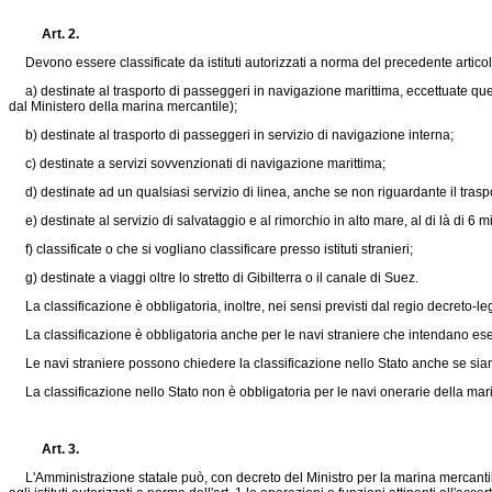
Art. 2.
Devono essere classificate da istituti autorizzati a norma del precedente articolo
a) destinate al trasporto di passeggeri in navigazione marittima, eccettuate quelle
dal Ministero della marina mercantile);
b) destinate al trasporto di passeggeri in servizio di navigazione interna;
c) destinate a servizi sovvenzionati di navigazione marittima;
d) destinate ad un qualsiasi servizio di linea, anche se non riguardante il trasp
e) destinate al servizio di salvataggio e al rimorchio in alto mare, al di là di 6 mi
f) classificate o che si vogliano classificare presso istituti stranieri;
g) destinate a viaggi oltre lo stretto di Gibilterra o il canale di Suez.
La classificazione è obbligatoria, inoltre, nei sensi previsti dal regio
decreto-le
La classificazione è obbligatoria anche per le navi straniere che intendano esercitar
Le navi straniere possono chiedere la classificazione nello Stato anche se siano 
La classificazione nello Stato non è obbligatoria per le navi onerarie della mar
Art. 3.
L'Amministrazione statale può, con decreto del Ministro per la marina mercantile, pe