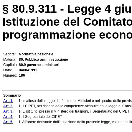
§ 80.9.311 - Legge 4 gi
Istituzione del Comitato
programmazione econom
Settore:
Normativa nazionale
Materia:
80. Pubblica amministrazione
Capitolo:
80.9 governo e ministeri
Data:
04/06/1991
Numero:
186
Sommario
Art. 1.
1. In attesa della legge di riforma dei Ministeri e nel quadro delle previsioni
Art. 2.
1. Il CIPET, nel rispetto delle competenze attribuite dalla legge al Consigli
Art. 3.
1. E' istituito, presso il Ministero dei trasporti, il Segretariato del CIPET
Art. 4.
1. Il Segretariato del CIPET
Art. 5.
1. All'onere derivante dall'attuazione della presente legge, valutato in li