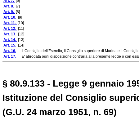
Art. 7.
[6]
Art. 8.
[7]
Art. 9.
[8]
Art. 10.
[9]
Art. 11.
[10]
Art. 12.
[11]
Art. 13.
[12]
Art. 14.
[13]
Art. 15.
[14]
Art. 16.
Il Consiglio dell'Esercito, il Consiglio superiore di Marina e il Consigl
Art. 17.
E' abrogata ogni disposizione contraria alla presente legge o con ess
§ 80.9.133 - Legge 9 gennaio 195
Istituzione del Consiglio superi
(G.U. 24 marzo 1951, n. 69)