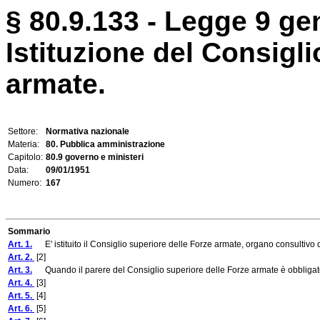
§ 80.9.133 - Legge 9 ge
Istituzione del Consigli
armate.
Settore:
Normativa nazionale
Materia:
80. Pubblica amministrazione
Capitolo:
80.9 governo e ministeri
Data:
09/01/1951
Numero:
167
Sommario
Art. 1.
E' istituito il Consiglio superiore delle Forze armate, organo consultivo d
Art. 2.
[2]
Art. 3.
Quando il parere del Consiglio superiore delle Forze armate è obbligatori
Art. 4.
[3]
Art. 5.
[4]
Art. 6.
[5]