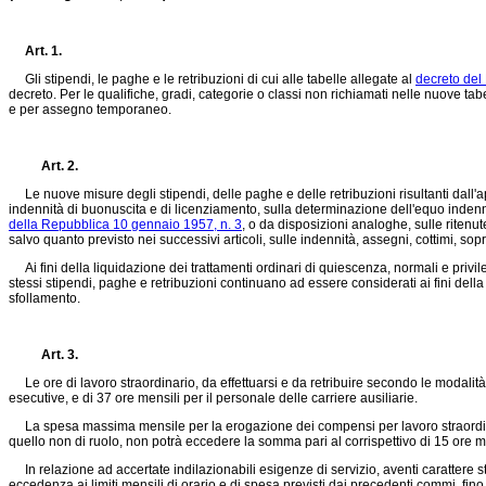
Art. 1.
Gli stipendi, le paghe e le retribuzioni di cui alle tabelle allegate al
decreto del
decreto. Per le qualifiche, gradi, categorie o classi non richiamati nelle nuove t
e per assegno temporaneo.
Art. 2.
Le nuove misure degli stipendi, delle paghe e delle retribuzioni risultanti dall'app
indennità di buonuscita e di licenziamento, sulla determinazione dell'equo indenni
della Repubblica 10 gennaio 1957, n. 3
, o da disposizioni analoghe, sulle ritenute 
salvo quanto previsto nei successivi articoli, sulle indennità, assegni, cottimi,
Ai fini della liquidazione dei trattamenti ordinari di quiescenza, normali e privile
stessi stipendi, paghe e retribuzioni continuano ad essere considerati ai fini del
sfollamento.
Art. 3.
Le ore di lavoro straordinario, da effettuarsi e da retribuire secondo le modalità e
esecutive, e di 37 ore mensili per il personale delle carriere ausiliarie.
La spesa massima mensile per la erogazione dei compensi per lavoro straordinario a
quello non di ruolo, non potrà eccedere la somma pari al corrispettivo di 15 ore me
In relazione ad accertate indilazionabili esigenze di servizio, aventi carattere str
eccedenza ai limiti mensili di orario e di spesa previsti dai precedenti commi, fi