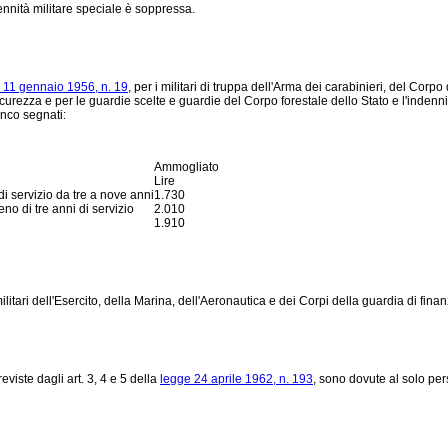
dennità militare speciale è soppressa.
 11 gennaio 1956, n. 19
, per i militari di truppa dell'Arma dei carabinieri, del Corp
urezza e per le guardie scelte e guardie del Corpo forestale dello Stato e l'indennità d
anco segnati:
Ammogliato
Lire
i servizio da tre a nove anni
1.730
o di tre anni di servizio
2.010
1.910
tari dell'Esercito, della Marina, dell'Aeronautica e dei Corpi della guardia di fina
eviste dagli art. 3, 4 e 5 della
legge 24 aprile 1962, n. 193
, sono dovute al solo per