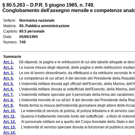
§ 80.5.263 – D.P.R. 5 giugno 1965, n. 749.
Conglobamento dell'assegno mensile e competenze analoghe ne
Settore:
Normativa nazionale
Materia:
80. Pubblica amministrazione
Capitolo:
80.5 personale
Data:
05/06/1965
Numero:
749
Sommario
Art. 1.
Gli stipendi, le paghe e le retribuzioni di cui alle tabelle allegate al decre
Art. 2.
Le nuove misure degli stipendi, delle paghe e delle retribuzioni risultanti d
Art. 3.
Le ore di lavoro straordinario, da effettuarsi e da retribuire secondo le mod
Art. 4.
Le competenze di cui all'art. 8 del decreto del Presidente della Repubblica
Art. 5.
L'indennità militare dovuta agli ufficiali dell'Esercito, della Marina, dell'
Art. 6.
L'indennità militare dovuta ai sottufficiali dell'Esercito, della Marina, del
Art. 7.
L'indennità militare speciale per il personale della Arma dei carabinieri, d
Art. 8.
L'indennità mensile di cui all'art. 8 del decreto del Presidente della Repubb
Art. 9.
Resta ferma la misura dell'indennità giornaliera degli allievi delle Accademi
Art. 10.
Le indennità di servizio di polizia, di polizia tributaria e di servizio carce
Art. 11.
Qualora il trattamento mensile lordo dei sottufficiali - a titolo di indennit
Art. 12.
Al personale militare ed a quello del Corpo forestale dello Stato e del Co
Art. 13.
L'indennità di servizio speciale dovuta ai funzionari di pubblica sicurez
Art. 14.