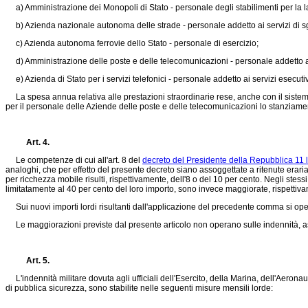
a) Amministrazione dei Monopoli di Stato - personale degli stabilimenti per la 
b) Azienda nazionale autonoma delle strade - personale addetto ai servizi di sgom
c) Azienda autonoma ferrovie dello Stato - personale di esercizio;
d) Amministrazione delle poste e delle telecomunicazioni - personale addetto ai 
e) Azienda di Stato per i servizi telefonici - personale addetto ai servizi esecutiv
La spesa annua relativa alle prestazioni straordinarie rese, anche con il sistem
per il personale delle Aziende delle poste e delle telecomunicazioni lo stanziament
Art. 4.
Le competenze di cui all'art. 8 del
decreto del Presidente della Repubblica 11 l
analoghi, che per effetto del presente decreto siano assoggettate a ritenute erar
per ricchezza mobile risulti, rispettivamente, dell'8 o del 10 per cento. Negli stessi 
limitatamente al 40 per cento del loro importo, sono invece maggiorate, rispettiva
Sui nuovi importi lordi risultanti dall'applicazione del precedente comma si oper
Le maggiorazioni previste dal presente articolo non operano sulle indennità, asseg
Art. 5.
L'indennità militare dovuta agli ufficiali dell'Esercito, della Marina, dell'Aeronau
di pubblica sicurezza, sono stabilite nelle seguenti misure mensili lorde: