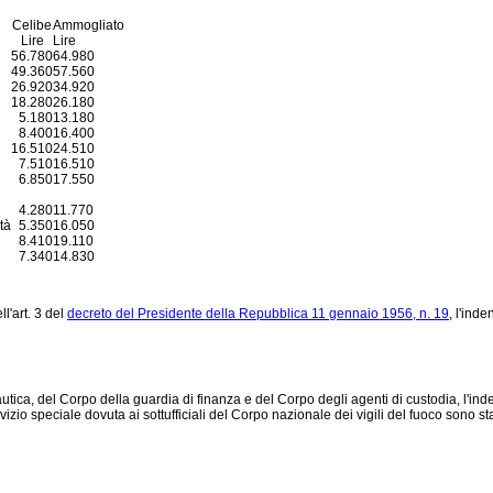
Celibe
Ammogliato
Lire
Lire
56.780
64.980
49.360
57.560
26.920
34.920
18.280
26.180
5.180
13.180
8.400
16.400
16.510
24.510
7.510
16.510
6.850
17.550
4.280
11.770
tà
5.350
16.050
8.410
19.110
7.340
14.830
l'art. 3 del
decreto del Presidente della Repubblica 11 gennaio 1956, n. 19
, l'ind
autica, del Corpo della guardia di finanza e del Corpo degli agenti di custodia, l'ind
vizio speciale dovuta ai sottufficiali del Corpo nazionale dei vigili del fuoco sono st