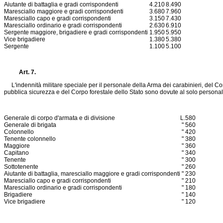
Aiutante di battaglia e gradi corrispondenti
4.210
8.490
Maresciallo maggiore e gradi corrispondenti
3.680
7.960
Maresciallo capo e gradi corrispondenti
3.150
7.430
Maresciallo ordinario e gradi corrispondenti
2.630
6.910
Sergente maggiore, brigadiere e gradi corrispondenti
1.950
5.950
Vice brigadiere
1.380
5.380
Sergente
1.100
5.100
Art. 7.
L'indennità militare speciale per il personale della Arma dei carabinieri, del Cor
pubblica sicurezza e del Corpo forestale dello Stato sono dovute al solo personale s
Generale di corpo d'armata e di divisione
L.
580
Generale di brigata
"
560
Colonnello
"
420
Tenente colonnello
"
380
Maggiore
"
360
Capitano
"
340
Tenente
"
300
Sottotenente
"
260
Aiutante di battaglia, maresciallo maggiore e gradi corrispondenti
"
230
Maresciallo capo e gradi corrispondenti
"
210
Maresciallo ordinario e gradi corrispondenti
"
180
Brigadiere
"
140
Vice brigadiere
"
120