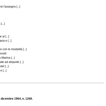
 l'assegno [...]
...]
al [...]
ia e [...]
con le modalità [...]
ensili
Marina [...]
e ad aliquote [...]
l [...]
 [...]
5 dicembre 1964, n. 1268.