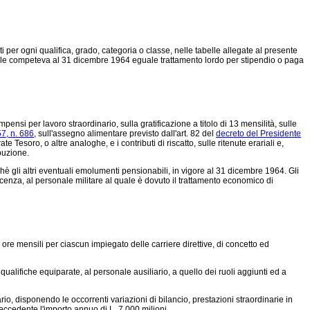
ati per ogni qualifica, grado, categoria o classe, nelle tabelle allegate al presente
a quale competeva al 31 dicembre 1964 eguale trattamento lordo per stipendio o paga
ensi per lavoro straordinario, sulla gratificazione a titolo di 13 mensilità, sulle
7, n. 686
, sull'assegno alimentare previsto dall'art. 82 del
decreto del Presidente
te Tesoro, o altre analoghe, e i contributi di riscatto, sulle ritenute erariali e,
buzione.
chè gli altri eventuali emolumenti pensionabili, in vigore al 31 dicembre 1964. Gli
scenza, al personale militare al quale è dovuto il trattamento economico di
 ore mensili per ciascun impiegato delle carriere direttive, di concetto ed
alifiche equiparate, al personale ausiliario, a quello dei ruoli aggiunti ed a
rio, disponendo le occorrenti variazioni di bilancio, prestazioni straordinarie in
eccedente l'importo annuo di L. 7.000 milioni.