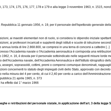
 173, 174, 175, 176, 177, 178 e 179 e alla legge 3 novembre 1963, n. 1515, nonchè
epubblica 11 gennaio 1956, n. 19, per il personale dell'Ispettorato generale della [
oni, ai maestri elementari non di ruolo, si considera lo stipendio iniziale spettante 
ni, ai professori incaricati e supplenti degli istituti e scuole di istruzione secondar
 annua lorda di lire 2.868.800, se compresi in una terna di concorsi a cattedre [...]
resso l'Accademia navale o l'Accademia aeronautica è corrisposta una retribuzione 
o 1962, n. 16, è dovuta per il personale sottoindicato nelle seguenti misure lorde m
o dell'Accademia navale, dell'Accademia Aeronautica e dell'Istituto idrografico della 
, assegni, soprassoldi, cottimi, premi o compensi comunque denominati, ragguagliat
ni concernenti lo statuto degli impiegati civili dello Stato, approvato con decreto de
o nella misura del 4 per cento, di cui il 2,40 per cento a carico dell'Amministrazione e
pubblica 21 aprile 1965, n. 373
 ha effetto dal 1° marzo 1966
 e retribuzioni del personale statale, in applicazione dell'art. 3 della legge 