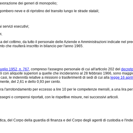
lavorazione dei generi di monopolio;
bero neve e di ripristino del transito lungo le strade statali;
servizi esecutivi;
i.
a del cottimo, da tutto il personale delle Aziende e Amministrazioni indicate nel 
o che risulterà inscritto in bilancio per l'anno 1965.
uglio 1952, n. 767
, compreso l'assegno personale di cui all'articolo 202 del
decreto
iali con aliquote superiori a quelle che incideranno al 28 febbraio 1966, sono maggi
casi, le indennità relative a missioni o trasferimenti di sedi di cui alla
legge 16 apri
mente, del 2,61 e dello 0,93 per cento.
a l'arrotondamento per eccesso a lire 10 per le competenze mensili, a una lira per 
ni o compensi riportati, con le rispettive misure, nei successivi articoli.
tica, del Corpo della guardia di finanza e del Corpo degli agenti di custodia e l'ind