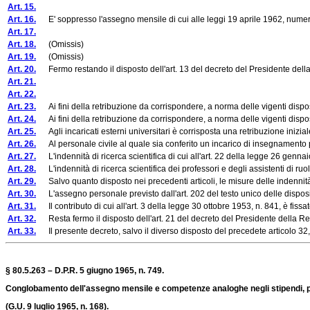
Art. 15.
Art. 16.
E' soppresso l'assegno mensile di cui alle leggi 19 aprile 1962, numeri,
Art. 17.
Art. 18.
(Omissis)
Art. 19.
(Omissis)
Art. 20.
Fermo restando il disposto dell'art. 13 del decreto del Presidente della R
Art. 21.
Art. 22.
Art. 23.
Ai fini della retribuzione da corrispondere, a norma delle vigenti disposizi
Art. 24.
Ai fini della retribuzione da corrispondere, a norma delle vigenti disposizio
Art. 25.
Agli incaricati esterni universitari è corrisposta una retribuzione iniziale
Art. 26.
Al personale civile al quale sia conferito un incarico di insegnamento p
Art. 27.
L'indennità di ricerca scientifica di cui all'art. 22 della legge 26 gennai
Art. 28.
L'indennità di ricerca scientifica dei professori e degli assistenti di ruol
Art. 29.
Salvo quanto disposto nei precedenti articoli, le misure delle indennità
Art. 30.
L'assegno personale previsto dall'art. 202 del testo unico delle disposizio
Art. 31.
Il contributo di cui all'art. 3 della legge 30 ottobre 1953, n. 841, è fissat
Art. 32.
Resta fermo il disposto dell'art. 21 del decreto del Presidente della Re
Art. 33.
Il presente decreto, salvo il diverso disposto del precedete articolo 32,
§ 80.5.263 – D.P.R. 5 giugno 1965, n. 749.
Conglobamento dell'assegno mensile e competenze analoghe negli stipendi, paghe
(G.U. 9 luglio 1965, n. 168).