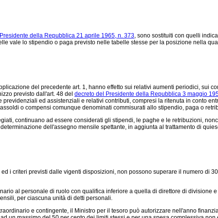
 Presidente della Repubblica 21 aprile 1965, n. 373
, sono sostituiti con quelli indic
abelle vale lo stipendio o paga previsto nelle tabelle stesse per la posizione nell
licazione del precedente art. 1, hanno effetto sui relativi aumenti periodici, sui comp
zzo previsto dall'art. 48 del
decreto del Presidente della Repubblica 3 maggio 195
previdenziali ed assistenziali e relativi contributi, compresi la ritenuta in conto entra
 soprassoldi o compensi comunque denominati commisurati allo stipendio, paga o retri
giati, continuano ad essere considerati gli stipendi, le paghe e le retribuzioni, non
la determinazione dell'assegno mensile spettante, in aggiunta al trattamento di quie
d i criteri previsti dalle vigenti disposizioni, non possono superare il numero di 30
l personale di ruolo con qualifica inferiore a quella di direttore di divisione e qu
nsili, per ciascuna unità di detti personali.
aordinario e contingente, il Ministro per il tesoro può autorizzare nell'anno finanzia
no ad un massimo del 50 per cento dei limiti stessi e per una spesa complessiva non 