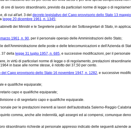
di ore di lavoro straordinario, previsto da particolari norme di legge o di regolam
 di cui all'art. 3 del
decreto legislativo del Capo provvisorio dello Stato 13 maggi
la
legge 20 dicembre 1961, n. 1345
;
inetti dei Ministri e le Segreterie particolari dei Sottosegretari di Stato, in applicaz
 marzo 1961, n. 90
, per il personale operaio delle Amministrazioni dello Stato;
 dell'Amministrazione delle poste e delle telecomunicazioni e dell'Azienda di Stato pe
. 37 della
legge 31 luglio 1957, n. 685
, e successive modificazioni, per il personale
 virtù di particolari norme di legge o di regolamento, prestazioni straordinarie in 
 1964 in base alle norme stesse, è ridotto del 37,50 per cento.
vo del Capo provvisorio dello Stato 16 novembre 1947, n. 1282
, e successive modifica
le e qualifiche equiparate;
gretario capo e qualifiche equiparate;
divisione o di segretario capo e qualifiche equiparate.
ersonale per le prestazioni inerenti ai lavori dell'autostrada Salerno-Reggio Calabr
te quinto comma, anche alle indennità, agli assegni ed ai compensi, comunque denomi
ro straordinario richieste al personale appresso indicato delle seguenti aziende 