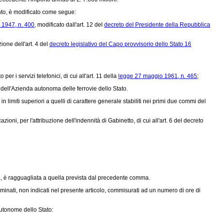
ento, è modificato come segue:
o 1947, n. 400
, modificato dall'art. 12 del
decreto del Presidente della Repubblica
ione dell'art. 4 del
decreto legislativo del Capo provvisorio dello Stato 16
r i servizi telefonici, di cui all'art. 11 della
legge 27 maggio 1961, n. 465
;
 dell'Azienda autonoma delle ferrovie dello Stato.
limiti superiori a quelli di carattere generale stabiliti nei primi due commi del
zioni, per l'attribuzione dell'indennità di Gabinetto, di cui all'art. 6 del
decreto
ia, è ragguagliata a quella prevista dal precedente comma.
nati, non indicati nel presente articolo, commisurati ad un numero di ore di
autonome dello Stato: