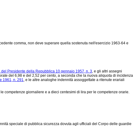
precedente comma, non deve superare quella sostenuta nell'esercizio 1963-64 e
 del Presidente della Repubblica 10 gennaio 1957, n. 3
, e gli altri assegni
orate del 6,98 e del 2,52 per cento, a seconda che la nuova aliquota di incidenza
le 1961, n. 291
, e le altre analoghe indennità assoggettate a ritenute erariali
le competenze giornaliere e a dieci centesimi di lira per le competenze orarie.
ennità speciale di pubblica sicurezza dovuta agli ufficiali del Corpo delle guardie