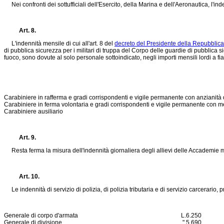
Nei confronti dei sottufficiali dell'Esercito, della Marina e dell'Aeronautica, l'in
Art. 8.
L'indennità mensile di cui all'art. 8 del
decreto del Presidente della Repubblica
di pubblica sicurezza per i militari di truppa del Corpo delle guardie di pubblica sic
fuoco, sono dovute al solo personale sottoindicato, negli importi mensili lordi a fi
Carabiniere in rafferma e gradi corrispondenti e vigile permanente con anzianità d
Carabiniere in ferma volontaria e gradi corrispondenti e vigile permanente con men
Carabiniere ausiliario
Art. 9.
Resta ferma la misura dell'indennità giornaliera degli allievi delle Accademie mili
Art. 10.
Le indennità di servizio di polizia, di polizia tributaria e di servizio carcerario, pr
Generale di corpo d'armata
L.
6.250
Generale di divisione
"
5.690