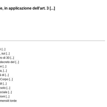
 applicazione dell'art. 3 [...]
[...]
ui [...]
 di 30 [...]
creto del [...]
 [...]
 [...]
i [...]
Corpo [...]
 [...]
olo [...]
iale [...]
ni [...]
 mensili lorde