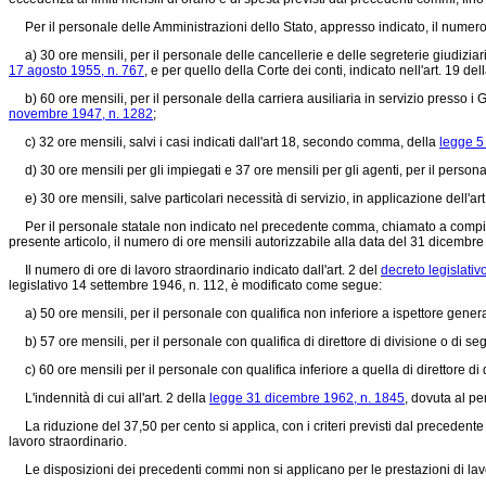
Per il personale delle Amministrazioni dello Stato, appresso indicato, il numero 
a) 30 ore mensili, per il personale delle cancellerie e delle segreterie giudiziarie,
17 agosto 1955, n. 767
, e per quello della Corte dei conti, indicato nell'art. 19 del
b) 60 ore mensili, per il personale della carriera ausiliaria in servizio presso i Gab
novembre 1947, n. 1282
;
c) 32 ore mensili, salvi i casi indicati dall'art 18, secondo comma, della
legge 5
d) 30 ore mensili per gli impiegati e 37 ore mensili per gli agenti, per il personale
e) 30 ore mensili, salve particolari necessità di servizio, in applicazione dell'art
Per il personale statale non indicato nel precedente comma, chiamato a compiere, in
presente articolo, il numero di ore mensili autorizzabile alla data del 31 dicembre
Il numero di ore di lavoro straordinario indicato dall'art. 2 del
decreto legislati
legislativo 14 settembre 1946, n. 112
, è modificato come segue:
a) 50 ore mensili, per il personale con qualifica non inferiore a ispettore genera
b) 57 ore mensili, per il personale con qualifica di direttore di divisione o di se
c) 60 ore mensili per il personale con qualifica inferiore a quella di direttore di 
L'indennità di cui all'art. 2 della
legge 31 dicembre 1962, n. 1845
, dovuta al p
La riduzione del 37,50 per cento si applica, con i criteri previsti dal preceden
lavoro straordinario.
Le disposizioni dei precedenti commi non si applicano per le prestazioni di lavo