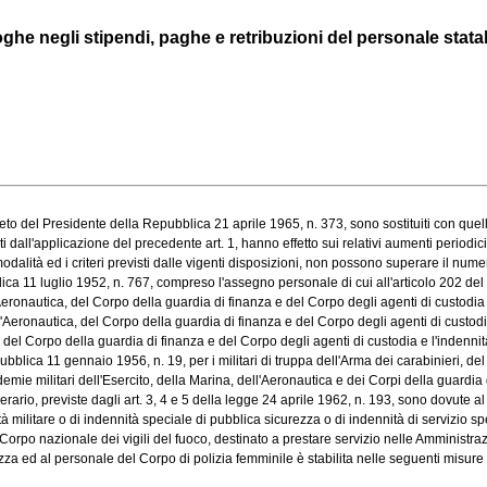
gli stipendi, paghe e retribuzioni del personale statale, in
to del Presidente della Repubblica 21 aprile 1965, n. 373, sono sostituiti con quelli 
all'applicazione del precedente art. 1, hanno effetto sui relativi aumenti periodici, s
alità ed i criteri previsti dalle vigenti disposizioni, non possono superare il numero
 11 luglio 1952, n. 767, compreso l'assegno personale di cui all'articolo 202 del de
Aeronautica, del Corpo della guardia di finanza e del Corpo degli agenti di custodia e
l'Aeronautica, del Corpo della guardia di finanza e del Corpo degli agenti di custodia,
el Corpo della guardia di finanza e del Corpo degli agenti di custodia e l'indennità d
lica 11 gennaio 1956, n. 19, per i militari di truppa dell'Arma dei carabinieri, del 
e militari dell'Esercito, della Marina, dell'Aeronautica e dei Corpi della guardia di
rario, previste dagli art. 3, 4 e 5 della legge 24 aprile 1962, n. 193, sono dovute al s
à militare o di indennità speciale di pubblica sicurezza o di indennità di servizio spec
rpo nazionale dei vigili del fuoco, destinato a prestare servizio nelle Amministrazio
za ed al personale del Corpo di polizia femminile è stabilita nelle seguenti misure