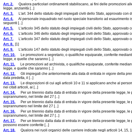
Art. 2.
Qualora particolari ordinamenti stabiliscano, ai fini delle promozioni alle q
legge, anzianità [...]
Art. 3.
L'art. 344 dello statuto degli impiegati civili dello Stato, approvato con 
Art. 4.
Al personale inquadrato nel ruolo speciale transitorio ad esaurimento istitu
seguenti [...]
Art. 5.
L'articolo 345 dello statuto degli impiegati civili dello Stato, approvato 
Art. 6.
L'articolo 346 dello statuto degli impiegati civili dello Stato, approvato 
Art. 7.
L'articolo 347 dello statuto degli impiegati civili dello Stato, approvato 
Art. 8.
[1]
Art. 9.
L'articolo 147 dello statuto degli impiegati civili dello Stato, approvato 
Art. 10.
Le promozioni a segretario, o qualifiche equiparate, conferite mediante 
legge, e quelle che saranno [...]
Art. 11.
Le promozioni ad archivista, o qualifiche equiparate, conferite mediante 
legge, e quelle che saranno [...]
Art. 12.
Gli impiegati che anteriormente alla data di entrata in vigore della pre
data predetta, il [...]
Art. 13.
Le disposizioni di cui agli articoli 10 e 11 si applicano anche al persona
nei citati articoli, ai [...]
Art. 14.
Per un triennio dalla data di entrata in vigore della presente legge, le
soprannumero, nel limite del 27 [...]
Art. 15.
Per un triennio dalla data di entrata in vigore della presente legge, le
soprannumero nel limite del 27 [...]
Art. 16.
Per un triennio dalla data di entrata in vigore della presente legge, l
soprannumero, nel limite del 27 [...]
Art. 17.
Per un triennio dalla data di entrata in vigore della presente legge, le 
possono essere conferite [...]
Art. 18.
Qualora nei ruoli organici delle carriere indicate negli articoli 14, 15, 