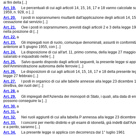
ai fini della [...]
Art. 19.
Le percentuali di cui agli articoli 14, 15, 16, 17 e 18 vanno calcolate sul
1959, n. 928, o [...]
Art. 20.
I posti in soprannumero risultanti dall'applicazione degli articoli 14, 15,
cessazione dal servizio [...]
Art. 21.
Ove i posti in soprannumero, previsti dagli articoli 2 e 3 della legge 19
nella posizione di [...]
Art. 22.
a
Art. 23.
Gli impiegati non di ruolo, comunque denominati, assunti in conformità a
anteriore al 5 giugno 1955, con [...]
Art. 24.
La disposizione di cui all'art. 11, primo comma, della legge 27 maggio 
salariato e inquadrato nelle [...]
Art. 25.
Salvo quanto disposto dagli articoli seguenti, la presente legge si app
dell'Amministrazione autonoma delle ferrovie [...]
Art. 26.
Le disposizioni di cui agli articoli 14, 15, 16, 17 e 18 della presente legg
legge 27 febbraio [...]
Art. 27.
I posti in organico di cui alle tabelle annesse alla legge 23 dicembre 19
direttiva, dei ruoli del [...]
Art. 28.
a
Art. 29.
Gli impiegati dell'Azienda dei monopoli di Stato, i quali, alla data di ent
possono conseguire la [...]
Art. 30.
a
Art. 31.
a
Art. 32.
Nei ruoli aggiunti di cui alla tabella P annessa alla legge 23 dicembre 1
Art. 33.
I concorsi per merito distinto e gli esami di idoneità, già indetti dall'A
e a perito, saranno [...]
Art. 34.
La presente legge si applica con decorrenza dal 1° luglio 1961