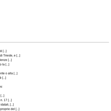
 [...]
Trieste, e [...]
enze [...]
a [...]
e o alla [...]
[...]
ni
...]
. 17 [...]
tali, [...]
oprie del [...]