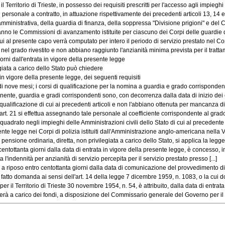
torio di Trieste, in possesso dei requisiti prescritti per l'accesso agli impieghi sta
sonale a contratto, in attuazione rispettivamente dei precedenti articoli 13, 14 e 1
ministrativa, della guardia di finanza, della soppressa "Divisione prigioni" e del Co
 le Commissioni di avanzamento istituite per ciascuno dei Corpi delle guardie di 
 al presente capo verrà computato per intero il periodo di servizio prestato nel Corp
el grado rivestito e non abbiano raggiunto l'anzianità minima prevista per il trattame
ni dall'entrata in vigore della presente legge
iata a carico dello Stato può chiedere
n vigore della presente legge, dei seguenti requisiti
 nove mesi; i corsi di qualificazione per la nomina a guardia e grado corrispondente
nte, guardia e gradi corrispondenti sono, con decorrenza dalla data di inizio dei cor
ficazione di cui ai precedenti articoli e non l'abbiano ottenuta per mancanza di req
 21 si effettua assegnando tale personale al coefficiente corrispondente al grado i
drato negli impieghi delle Amministrazioni civili dello Stato di cui al precedente ar
e legge nei Corpi di polizia istituiti dall'Amministrazione anglo-americana nella Ve
one ordinaria, diretta, non privilegiata a carico dello Stato, si applica la legge 11
tanta giorni dalla data di entrata in vigore della presente legge, è concesso, in 
indennità per anzianità di servizio percepita per il servizio prestato presso [...]
riposo entro centottanta giorni dalla data di comunicazione del provvedimento di 
to domanda ai sensi dell'art. 14 della legge 7 dicembre 1959, n. 1083, o la cui do
Territorio di Trieste 30 novembre 1954, n. 54, è attribuito, dalla data di entrata in
 a carico dei fondi, a disposizione del Commissario generale del Governo per il Terr