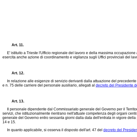
Art. 11.
E' istituito a Trieste l'Ufficio regionale del lavoro e della massima occupazione ai 
esercita anche azione di coordinamento e vigilanza sugli Uffici provinciali del l
Art. 12.
In relazione alle esigenze di servizio derivanti dalla attuazione del precedente artic
e n. 75 delle carriere del personale ausiliario, allegati al
decreto del Presidente d
Art. 13.
Il personale dipendente dal Commissariato generale del Governo per il Territorio di
servizi, che istituzionalmente rientrano nell'attuale competenza degli organi cent
generale del Governo entro sessanta giorni dalla data dell'entrata in vigore della pre
14 e 15.
In quanto applicabile, si osserva il disposto dell'art. 47 del
decreto del Preside