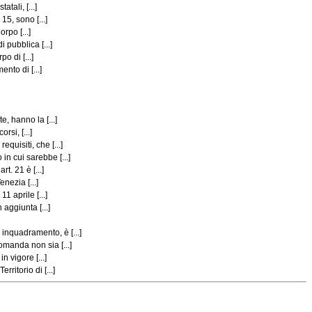
tali, [...]
5, sono [...]
rpo [...]
pubblica [...]
o di [...]
nto di [...]
, hanno la [...]
si, [...]
uisiti, che [...]
n cui sarebbe [...]
t. 21 è [...]
nezia [...]
 aprile [...]
aggiunta [...]
inquadramento, è [...]
manda non sia [...]
 vigore [...]
itorio di [...]