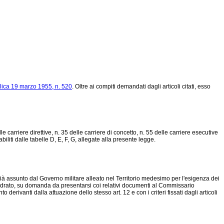
lica 19 marzo 1955, n. 520
. Oltre ai compiti demandati dagli articoli citati, esso
e carriere direttive, n. 35 delle carriere di concetto, n. 55 delle carriere esecutive
tabiliti dalle tabelle D, E, F, G, allegate alla presente legge.
 già assunto dal Governo militare alleato nel Territorio medesimo per l'esigenza dei
quadrato, su domanda da presentarsi coi relativi documenti al Commissario
derivanti dalla attuazione dello stesso art. 12 e con i criteri fissati dagli articoli