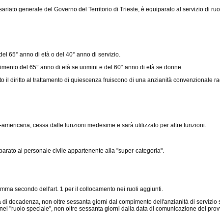
o generale del Governo del Territorio di Trieste, è equiparato al servizio di ruolo p
del 65° anno di età o del 40° anno di servizio.
mpimento del 65° anno di età se uomini e del 60° anno di età se donne.
l diritto al trattamento di quiescenza fruiscono di una anzianità convenzionale ragg
-americana, cessa dalle funzioni medesime e sarà utilizzato per altre funzioni.
parato al personale civile appartenente alla "super-categoria".
ma secondo dell'art. 1 per il collocamento nei ruoli aggiunti.
decadenza, non oltre sessanta giorni dal compimento dell'anzianità di servizio stab
el "ruolo speciale", non oltre sessanta giorni dalla data di comunicazione del prov