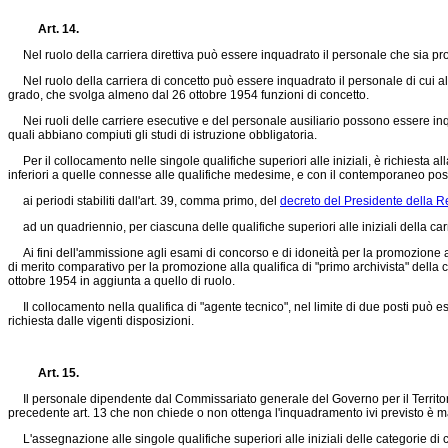
Art. 14.
Nel ruolo della carriera direttiva può essere inquadrato il personale che sia pro
Nel ruolo della carriera di concetto può essere inquadrato il personale di cui a
grado, che svolga almeno dal 26 ottobre 1954 funzioni di concetto.
Nei ruoli delle carriere esecutive e del personale ausiliario possono essere inqu
quali abbiano compiuti gli studi di istruzione obbligatoria.
Per il collocamento nelle singole qualifiche superiori alle iniziali, è richiesta all
inferiori a quelle connesse alle qualifiche medesime, e con il contemporaneo posse
ai periodi stabiliti dall'art. 39, comma primo, del
decreto del Presidente della 
ad un quadriennio, per ciascuna delle qualifiche superiori alle iniziali della carr
Ai fini dell'ammissione agli esami di concorso e di idoneità per la promozione alle 
di merito comparativo per la promozione alla qualifica di "primo archivista" della 
ottobre 1954 in aggiunta a quello di ruolo.
Il collocamento nella qualifica di "agente tecnico", nel limite di due posti può e
richiesta dalle vigenti disposizioni.
Art. 15.
Il personale dipendente dal Commissariato generale del Governo per il Territorio di
precedente art. 13 che non chiede o non ottenga l'inquadramento ivi previsto è ma
L'assegnazione alle singole qualifiche superiori alle iniziali delle categorie di 