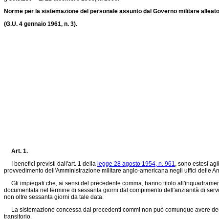
Norme per la sistemazione del personale assunto dal Governo militare alleato n
(G.U. 4 gennaio 1961, n. 3).
Art. 1.
I benefici previsti dall'art. 1 della
legge 28 agosto 1954, n. 961
, sono estesi agl
provvedimento dell'Amministrazione militare anglo-americana negli uffici delle Ammini
Gli impiegati che, ai sensi del precedente comma, hanno titolo all'inquadramento ne
documentata nel termine di sessanta giorni dal compimento dell'anzianità di servizi
non oltre sessanta giorni da tale data.
La sistemazione concessa dai precedenti commi non può comunque avere decorrenz
transitorio.