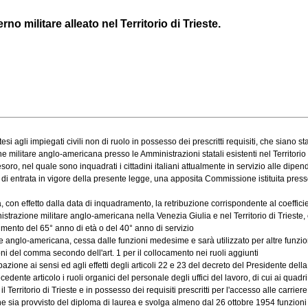
 militare alleato nel Territorio di Trieste.
 agli impiegati civili non di ruolo in possesso dei prescritti requisiti, che siano stati
tare anglo-americana presso le Amministrazioni statali esistenti nel Territorio di 
ro, nel quale sono inquadrati i cittadini italiani attualmente in servizio alle dipend
 entrata in vigore della presente legge, una apposita Commissione istituita presso l
n effetto dalla data di inquadramento, la retribuzione corrispondente al coefficient
razione militare anglo-americana nella Venezia Giulia e nel Territorio di Trieste, è 
imento del 65° anno di età o del 40° anno di servizio
re anglo-americana, cessa dalle funzioni medesime e sarà utilizzato per altre funzio
i del comma secondo dell'art. 1 per il collocamento nei ruoli aggiunti
ione ai sensi ed agli effetti degli articoli 22 e 23 del decreto del Presidente della [
nte articolo i ruoli organici del personale degli uffici del lavoro, di cui ai quadri n
orio di Trieste e in possesso dei requisiti prescritti per l'accesso alle carriere sta
 sia provvisto del diploma di laurea e svolga almeno dal 26 ottobre 1954 funzioni pr