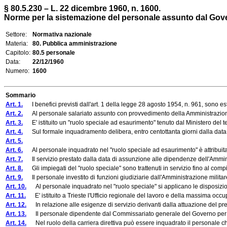
§ 80.5.230 – L. 22 dicembre 1960, n. 1600.
Norme per la sistemazione del personale assunto dal Governo
Settore:
Normativa nazionale
Materia:
80. Pubblica amministrazione
Capitolo:
80.5 personale
Data:
22/12/1960
Numero:
1600
Sommario
Art. 1.
I benefici previsti dall'art. 1 della legge 28 agosto 1954, n. 961, sono estesi
Art. 2.
Al personale salariato assunto con provvedimento della Amministrazione mili
Art. 3.
E' istituito un "ruolo speciale ad esaurimento" tenuto dal Ministero del teso
Art. 4.
Sul formale inquadramento delibera, entro centottanta giorni dalla data di
Art. 5.
Art. 6.
Al personale inquadrato nel "ruolo speciale ad esaurimento" è attribuita, co
Art. 7.
Il servizio prestato dalla data di assunzione alle dipendenze dell'Amminist
Art. 8.
Gli impiegati del "ruolo speciale" sono trattenuti in servizio fino al comp
Art. 9.
Il personale investito di funzioni giudiziarie dall'Amministrazione milita
Art. 10.
Al personale inquadrato nel "ruolo speciale" si applicano le disposizion
Art. 11.
E' istituito a Trieste l'Ufficio regionale del lavoro e della massima occupaz
Art. 12.
In relazione alle esigenze di servizio derivanti dalla attuazione del precede
Art. 13.
Il personale dipendente dal Commissariato generale del Governo per il Territ
Art. 14.
Nel ruolo della carriera direttiva può essere inquadrato il personale che