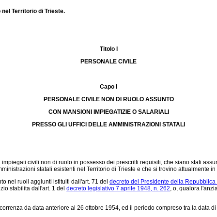
el Territorio di Trieste.
Titolo I
PERSONALE CIVILE
Capo I
PERSONALE CIVILE NON DI RUOLO ASSUNTO
CON MANSIONI IMPIEGATIZIE O SALARIALI
PRESSO GLI UFFICI DELLE AMMINISTRAZIONI STATALI
i impiegati civili non di ruolo in possesso dei prescritti requisiti, che siano stati 
strazioni statali esistenti nel Territorio di Trieste e che si trovino attualmente in se
i ruoli aggiunti istituiti dall'art. 71 del
decreto del Presidente della Repubblica
o stabilita dall'art. 1 del
decreto legislativo 7 aprile 1948, n. 262
, o, qualora l'anz
a da data anteriore al 26 ottobre 1954, ed il periodo compreso tra la data di si