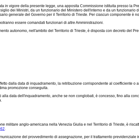
a in vigore della presente legge, una apposita Commissione istituita presso la Pre
iglio dei Ministri, da un funzionario del Ministero dell'interno e da un funzionario 
sario generale del Governo per il Territorio di Trieste. Per ciascun componente è 
otranno essere comandati funzionari di altre Amministrazioni.
utonomo, nell'ambito del Territorio di Trieste, è disposta con decreto del Presiden
tto dalla data di inquadramento, la retribuzione corrispondente al coefficiente o al
'ultima promozione conseguita.
i alla data dell'inquadramento, anche se non conglobati, è concesso, fino alla con
a.
militare anglo-americana nella Venezia Giulia e nel Territorio di Trieste, è riscatta
262
.
municazione del provvedimento di assegnazione, per il trattamento previdenziale in