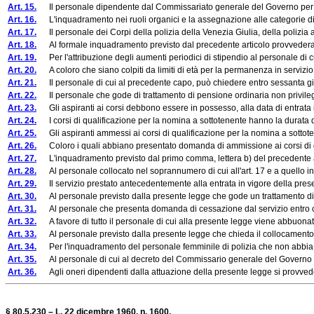
Art. 15.
Il personale dipendente dal Commissariato generale del Governo per il Terri
Art. 16.
L'inquadramento nei ruoli organici e la assegnazione alle categorie di per
Art. 17.
Il personale dei Corpi della polizia della Venezia Giulia, della polizia am
Art. 18.
Al formale inquadramento previsto dal precedente articolo provvederanno
Art. 19.
Per l'attribuzione degli aumenti periodici di stipendio al personale di cui
Art. 20.
A coloro che siano colpiti da limiti di età per la permanenza in servizio n
Art. 21.
Il personale di cui al precedente capo, può chiedere entro sessanta gior
Art. 22.
Il personale che gode di trattamento di pensione ordinaria non privileg
Art. 23.
Gli aspiranti ai corsi debbono essere in possesso, alla data di entrata i
Art. 24.
I corsi di qualificazione per la nomina a sottotenente hanno la durata di
Art. 25.
Gli aspiranti ammessi ai corsi di qualificazione per la nomina a sottotene
Art. 26.
Coloro i quali abbiano presentato domanda di ammissione ai corsi di quali
Art. 27.
L'inquadramento previsto dal primo comma, lettera b) del precedente art.
Art. 28.
Al personale collocato nel soprannumero di cui all'art. 17 e a quello inqua
Art. 29.
Il servizio prestato antecedentemente alla entrata in vigore della present
Art. 30.
Al personale previsto dalla presente legge che gode un trattamento di pensi
Art. 31.
Al personale che presenta domanda di cessazione dal servizio entro centot
Art. 32.
A favore di tutto il personale di cui alla presente legge viene abbuonata l'
Art. 33.
Al personale previsto dalla presente legge che chieda il collocamento a 
Art. 34.
Per l'inquadramento del personale femminile di polizia che non abbia fat
Art. 35.
Al personale di cui al decreto del Commissario generale del Governo per il 
Art. 36.
Agli oneri dipendenti dalla attuazione della presente legge si provvederà
§ 80.5.230 – L. 22 dicembre 1960, n. 1600.