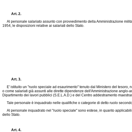
Art. 2.
Al personale salariato assunto con provvedimento della Amministrazione militare an
1954, le disposizioni relative ai salariati dello Stato.
Art. 3.
E' istituito un "ruolo speciale ad esaurimento" tenuto dal Ministero del tesoro, ne
o come salariati già assunti alle dirette dipendenze dell'Amministrazione anglo-ame
Dipartimento dei lavori pubblici (S.E.L.A.D.) e del Centro addestramento maestra
Tale personale è inquadrato nelle qualifiche o categorie di detto ruolo secondo l
Al personale inquadrato nel "ruolo speciale" sono estese, in quanto applicabili e 
dello Stato.
Art. 4.