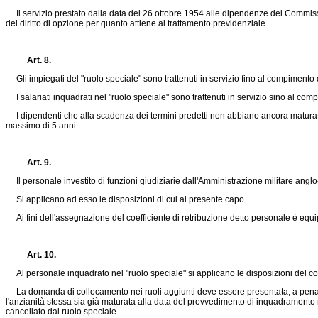
Il servizio prestato dalla data del 26 ottobre 1954 alle dipendenze del Commissariat
del diritto di opzione per quanto attiene al trattamento previdenziale.
Art. 8.
Gli impiegati del "ruolo speciale" sono trattenuti in servizio fino al compimento 
I salariati inquadrati nel "ruolo speciale" sono trattenuti in servizio sino al co
I dipendenti che alla scadenza dei termini predetti non abbiano ancora maturato i
massimo di 5 anni.
Art. 9.
Il personale investito di funzioni giudiziarie dall'Amministrazione militare anglo
Si applicano ad esso le disposizioni di cui al presente capo.
Ai fini dell'assegnazione del coefficiente di retribuzione detto personale è equi
Art. 10.
Al personale inquadrato nel "ruolo speciale" si applicano le disposizioni del com
La domanda di collocamento nei ruoli aggiunti deve essere presentata, a pena di 
l'anzianità stessa sia già maturata alla data del provvedimento di inquadramento n
cancellato dal ruolo speciale.