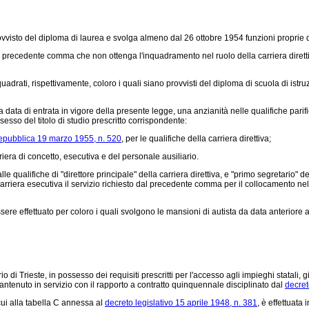
vvisto del diploma di laurea e svolga almeno dal 26 ottobre 1954 funzioni proprie d
l precedente comma che non ottenga l'inquadramento nel ruolo della carriera dirett
adrati, rispettivamente, coloro i quali siano provvisti del diploma di scuola di ist
a data di entrata in vigore della presente legge, una anzianità nelle qualifiche parific
sso del titolo di studio prescritto corrispondente:
Repubblica 19 marzo 1955, n. 520
, per le qualifiche della carriera direttiva;
iera di concetto, esecutiva e del personale ausiliario.
qualifiche di "direttore principale" della carriera direttiva, e "primo segretario" d
carriera esecutiva il servizio richiesto dal precedente comma per il collocamento nell
ssere effettuato per coloro i quali svolgono le mansioni di autista da data anterior
 Trieste, in possesso dei requisiti prescritti per l'accesso agli impieghi statali, gi
ntenuto in servizio con il rapporto a contratto quinquennale disciplinato dal
decret
cui alla tabella C annessa al
decreto legislativo 15 aprile 1948, n. 381
, è effettuata