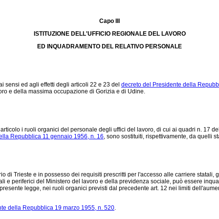
Capo III
ISTITUZIONE DELL'UFFICIO REGIONALE DEL LAVORO
ED INQUADRAMENTO DEL RELATIVO PERSONALE
sensi ed agli effetti degli articoli 22 e 23 del
decreto del Presidente della Repubb
avoro e della massima occupazione di Gorizia e di Udine.
olo i ruoli organici del personale degli uffici del lavoro, di cui ai quadri n. 17 dell
ella Repubblica 11 gennaio 1956, n. 16
, sono sostituiti, rispettivamente, da quelli s
 Trieste e in possesso dei requisiti prescritti per l'accesso alle carriere statali,
rali e periferici del Ministero del lavoro e della previdenza sociale, può essere in
sente legge, nei ruoli organici previsti dal precedente art. 12 nei limiti dell'aumento 
nte della Repubblica 19 marzo 1955, n. 520
.