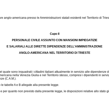
glo-americana presso le Amministrazioni statali esistenti nel Territorio di Trieste
Capo II
PERSONALE CIVILE ASSUNTO CON MANSIONI IMPIEGATIZIE
E SALARIALI ALLE DIRETTE DIPENDENZE DELL'AMMINISTRAZIONE
ANGLO-AMERICANA NEL TERRITORIO DI TRIESTE
l quale sono inquadrati i cittadini italiani attualmente in servizio alle dipendenze
ricana nella Venezia Giulia e nel Territorio stesso, compresi i dipendenti in servizi
nze (C.A.M.).
e tabelle A e B allegate alla presente legge.
per quanto non previsto dalla presente legge, le disposizioni relative allo stato g