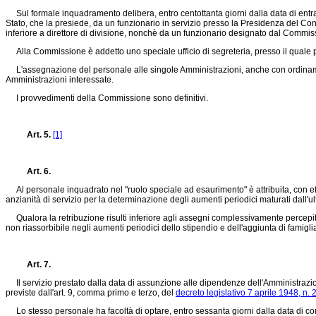
Sul formale inquadramento delibera, entro centottanta giorni dalla data di entrat
Stato, che la presiede, da un funzionario in servizio presso la Presidenza del Cons
inferiore a direttore di divisione, nonchè da un funzionario designato dal Commis
Alla Commissione è addetto uno speciale ufficio di segreteria, presso il quale p
L'assegnazione del personale alle singole Amministrazioni, anche con ordinamento a
Amministrazioni interessate.
I provvedimenti della Commissione sono definitivi.
Art. 5.
[1]
Art. 6.
Al personale inquadrato nel "ruolo speciale ad esaurimento" è attribuita, con effe
anzianità di servizio per la determinazione degli aumenti periodici maturati dall
Qualora la retribuzione risulti inferiore agli assegni complessivamente percepit
non riassorbibile negli aumenti periodici dello stipendio e dell'aggiunta di famigli
Art. 7.
Il servizio prestato dalla data di assunzione alle dipendenze dell'Amministrazione 
previste dall'art. 9, comma primo e terzo, del
decreto legislativo 7 aprile 1948, n. 
Lo stesso personale ha facoltà di optare, entro sessanta giorni dalla data di co