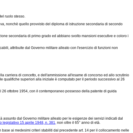
el ruolo stesso.
iva, nonchè quello provvisto del diploma di istruzione secondaria di secondo
ruzione secondaria di primo grado ed abbiano svolto mansioni esecutive e coloro i
abili, attribuite dal Governo militare alleato con l'esercizio di funzioni non
ella carriera di concetto, e dell'ammissione all'esame di concorso ed allo scrutinio
e qualifiche superiori alla iniziale è computato per il periodo successivo al 26
e al 26 ottobre 1954, con il contemporaneo possesso della patente di guida
à assunto dal Governo militare alleato per le esigenze dei servizi indicati dal
o legislativo 15 aprile 1948, n. 381,
non oltre il 65° anno di età.
 in base ai medesimi criteri stabiliti dal precedente art. 14 per il collocamento nelle